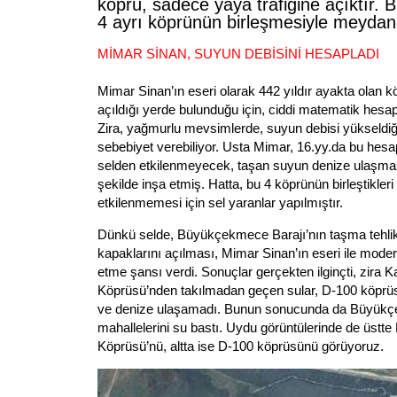
köprü, sadece yaya trafiğine açıktır. B
4 ayrı köprünün birleşmesiyle meydana 
MİMAR SİNAN, SUYUN DEBİSİNİ HESAPLADI
Mimar Sinan’ın eseri olarak 442 yıldır ayakta olan k
açıldığı yerde bulunduğu için, ciddi matematik hesapl
Zira, yağmurlu mevsimlerde, suyun debisi yükseldiği
sebebiyet verebiliyor. Usta Mimar, 16.yy.da bu hes
selden etkilenmeyecek, taşan suyun denize ulaşma
şekilde inşa etmiş. Hatta, bu 4 köprünün birleştikleri
etkilenmemesi için sel yaranlar yapılmıştır.
Dünkü selde, Büyükçekmece Barajı’nın taşma tehlik
kapaklarını açılması, Mimar Sinan’ın eseri ile mod
etme şansı verdi. Sonuçlar gerçekten ilginçti, zira
Köprüsü’nden takılmadan geçen sular, D-100 köprüs
ve denize ulaşamadı. Bunun sonucunda da Büyükç
mahallelerini su bastı. Uydu görüntülerinde de üstt
Köprüsü’nü, altta ise D-100 köprüsünü görüyoruz.