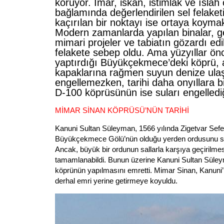
koruyor. İmar, iskan, istimlak ve ıslah
bağlamında değerlendirilen sel felake
kaçırılan bir noktayı ise ortaya koyma
Modern zamanlarda yapılan binalar, ge
mimari projeler ve tabiatın gözardı ed
felakete sebep oldu. Ama yüzyıllar ön
yaptırdığı Büyükçekmece’deki köprü, a
kapaklarına rağmen suyun denize ula
engellemezken, tarihi daha onyıllara 
D-100 köprüsünün ise suları engellediğ
MİMAR SİNAN KÖPRÜSÜ’NÜN TARİHİ
Kanuni Sultan Süleyman, 1566 yılında Zigetvar Sefer
Büyükçekmece Gölü’nün olduğu yerden ordusunu sall
Ancak, büyük bir ordunun sallarla karşıya geçirilme
tamamlanabildi. Bunun üzerine Kanuni Sultan Süley
köprünün yapılmasını emretti. Mimar Sinan, Kanuni’
derhal emri yerine getirmeye koyuldu.