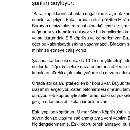
şunları söylüyor:
“Baraj kapaklarını sabahtan doğal olarak açmak zor
debide su geliyor. Fakat aradaki ufak göletten E-5’in 
Buradan denize ulaşım rahat olmadığı için bir şişme
yağmur suyu kanalları doluyor ve bu kanallardan ke
ve atıl durumdaki E-5 köprüsü ve kemerleri var. Bu, 
eğer bu kaldırılsaydı sıkıntı yaşanmazdı. Birtakım s
minimize etmeye çalışıyoruz.
Şu anda sadece iki sokakta 10-15 cm yüksekliğinde
doldurdu. Diğer bölgelere nazaran burada afet var 
kapakları sürekli açık kalır, yağmur da devam ederse
Ortada atıl kalan, iptal edilen bir köprü var. Büyük t
ulaşımını engelliyor. Zaten betonarmesi ömrünü tam
duruyor. E-5 köprüsüyle setler arasındaki su yüksel
gelişin ortasında atıl kalan bir bölüm var.
Eski yapılan köprünün -Mimar Sinan Köprüsü’nün- s
suyun denize ulaşımı sağlanmış ama yeni yapılan 
hiç dengelenmemiş. Eski köprü örnek alınsaydı bu s