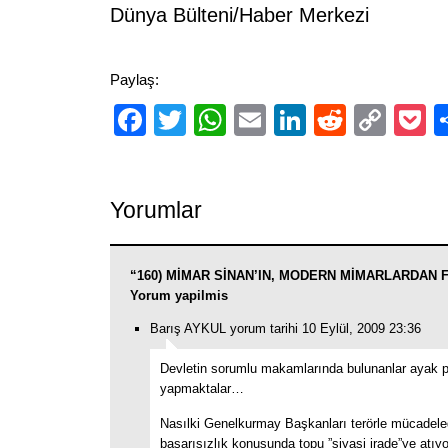
Dünya Bülteni/Haber Merkezi
Paylaş:
Facebook
Twitter
WhatsApp
Email
LinkedIn
Reddit
Cop
P
Link
Yorumlar
“160) MİMAR SİNAN’IN, MODERN MİMARLARDAN FAR
Yorum yapilmis
Barış AYKUL yorum tarihi 10 Eylül, 2009 23:36
Devletin sorumlu makamlarında bulunanlar ayak pa
yapmaktalar…
Nasılki Genelkurmay Başkanları terörle mücadele
başarısızlık konusunda topu ”siyasi irade”ye atıyo