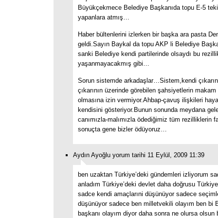
Büyükçekmece Belediye Başkanıda topu E-5 teki
yapanlara atmış…
Haber bültenlerini izlerken bir başka ara pasta D
geldi.Sayın Baykal da topu AKP li Belediye Başka
sanki Belediye kendi partilerinde olsaydı bu rezilli
yaşanmayacakmış gibi…
Sorun sistemde arkadaşlar…Sistem,kendi çıkarını
çıkarının üzerinde görebilen şahsiyetlerin makam
olmasına izin vermiyor.Ahbap-çavuş ilişkileri haya
kendisini gösteriyor.Bunun sonunda meydana gele
canımızla-malımızla ödediğimiz tüm rezilliklerin f
sonuçta gene bizler ödüyoruz…
Aydın Ayoğlu yorum tarihi 11 Eylül, 2009 11:39
ben uzaktan Türkiye’deki gündemleri izliyorum sa
anladım Türkiye’deki devlet daha doğrusu Türkiye’
sadce kendi amaçlarıni düşünüyor sadece seçim
düşünüyor sadece ben milletvekili olayım ben bi 
başkanı olayım diyor daha sonra ne olursa olsun 