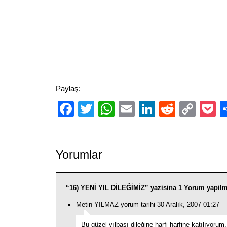
Paylaş:
Facebook
Twitter
WhatsApp
Email
LinkedIn
Reddit
Cop
P
Link
Yorumlar
“16) YENİ YIL DİLEĞİMİZ” yazisina 1 Yorum yapilm
Metin YILMAZ yorum tarihi 30 Aralık, 2007 01:27
Bu güzel yılbaşı dileğine harfi harfine katılıyorum.