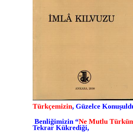
Türkçemizin
, Güzelce Konuşuld
Benliğimizin
“
Ne Mutlu Türkü
Tekrar Kükrediği,