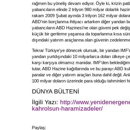
rağmen bu yöneliş devam ediyor. Öyle ki, krizin pat
yabancıların elinde 2 trilyon 980 milyar dolarlık hazi
rakam 2009 Şubat ayında 3 trilyon 162 milyar dolara 
ABD’nin borçlanma ihtiyacı artarken diğer yandan bu
yabancıların ABD Hazinesi’ne olan güveni pek değ
küçük bir gerileme yaşansa da toparlanma kısa sür
dışındaki yatırım araçlarına olan güvenin zedelenmesi
Tekrar Türkiye’ye dönecek olursak, bir yandan IMF’
yandan yurtdışındaki 10 milyarlarca doları ülkeye 
karşı karşıya olmamız manidar. IMF’den beklediğimi
tutar, ABD Hazine kağıtlarında ve bu parayı ABD kul
paralar ve diğer yatırım araçları buna dahil değil. Anl
100 milyar doların üzerinde para olduğu tahminleri hi
DÜNYA BÜLTENİ
İlgili Yazı:
http://www.yenidenerge
kahrolsun-haramizadeler/
Paylaş: