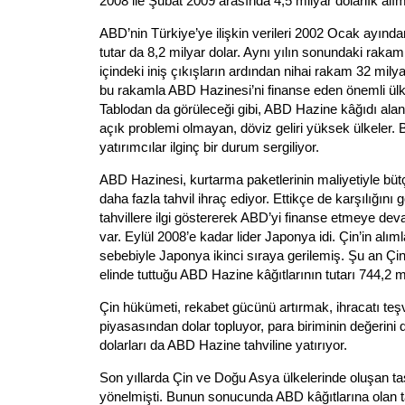
2008 ile Şubat 2009 arasında 4,5 milyar dolarlık alı
ABD’nin Türkiye’ye ilişkin verileri 2002 Ocak ayından
tutar da 8,2 milyar dolar. Aynı yılın sonundaki raka
içindeki iniş çıkışların ardından nihai rakam 32 mily
bu rakamla ABD Hazinesi’ni finanse eden önemli ülke
Tablodan da görüleceği gibi, ABD Hazine kâğıdı alan 
açık problemi olmayan, döviz geliri yüksek ülkeler.
yatırımcılar ilginç bir durum sergiliyor.
ABD Hazinesi, kurtarma paketlerinin maliyetiyle bü
daha fazla tahvil ihraç ediyor. Ettikçe de karşılığını
tahvillere ilgi göstererek ABD’yi finanse etmeye de
var. Eylül 2008’e kadar lider Japonya idi. Çin’in alımla
sebebiyle Japonya ikinci sıraya gerilemiş. Şu an Çi
elinde tuttuğu ABD Hazine kâğıtlarının tutarı 744,2 mi
Çin hükümeti, rekabet gücünü artırmak, ihracatı teşvi
piyasasından dolar topluyor, para biriminin değerini 
dolarları da ABD Hazine tahviline yatırıyor.
Son yıllarda Çin ve Doğu Asya ülkelerinde oluşan ta
yönelmişti. Bunun sonucunda ABD kâğıtlarına olan tal