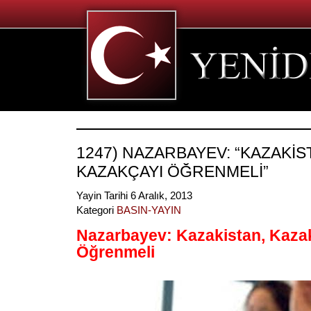
1247) NAZARBAYEV: “KAZAKİS
KAZAKÇAYI ÖĞRENMELİ”
Yayin Tarihi 6 Aralık, 2013
Kategori
BASIN-YAYIN
Nazarbayev: Kazakistan, Kaza
Öğrenmeli