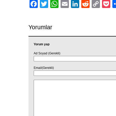
Facebook
Twitter
WhatsApp
Email
LinkedIn
Reddit
Cop
P
Link
Yorumlar
Yorum yap
Ad Soyad (Gerekli)
Email(Gerekli)