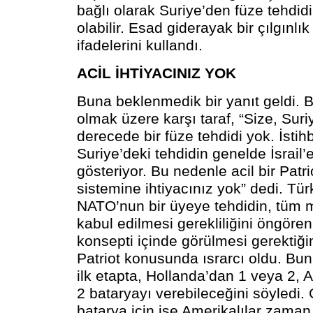
bağlı olarak Suriye’den füze tehdidi
olabilir.
Esad
giderayak bir çılgınlık
ifadelerini kullandı.
ACİL İHTİYACINIZ YOK
Buna beklenmedik bir yanıt geldi. B
olmak üzere karşı taraf, “Size, Sur
derecede bir füze tehdidi yok. İstihb
Suriye’deki tehdidin genelde İsrail
gösteriyor. Bu nedenle acil bir Pat
sistemine ihtiyacınız yok” dedi. Tür
NATO’nun bir üyeye tehdidin, tüm mü
kabul edilmesi gerekliliğini öngöre
konsepti içinde görülmesi gerektiğin
Patriot konusunda ısrarcı oldu. B
ilk etapta, Hollanda’dan 1 veya 2,
2 bataryayı verebileceğini söyledi.
batarya için ise Amerikalılar zama