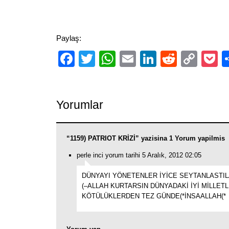
Paylaş:
Facebook
Twitter
WhatsApp
Email
LinkedIn
Reddit
Cop
P
Link
Yorumlar
“1159) PATRIOT KRİZİ” yazisina 1 Yorum yapilmis
perle inci yorum tarihi 5 Aralık, 2012 02:05
DÜNYAYI YÖNETENLER İYİCE SEYTANLASTIL
(–ALLAH KURTARSIN DÜNYADAKİ İYİ MİLLETL
KÖTÜLÜKLERDEN TEZ GÜNDE(*İNSAALLAH(*