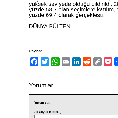
yüksek seviyede olduğu bildirildi. 2
yüzde 58,7 olan seçimlere katılım, 
yüzde 69,4 olarak gerçekleşti.
DÜNYA BÜLTENİ
Paylaş:
Facebook
Twitter
WhatsApp
Email
LinkedIn
Reddit
Cop
P
Link
Yorumlar
Yorum yap
Ad Soyad (Gerekli)