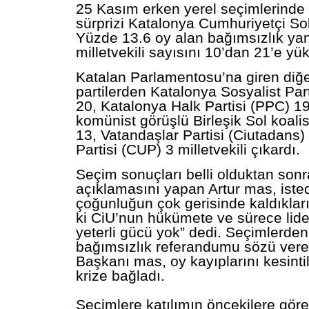
25 Kasım erken yerel seçimlerinde
sürprizi
Katalonya
Cumhuriyetçi Sol
Yüzde 13.6 oy alan bağımsızlık yan
milletvekili sayısını 10’dan 21’e yüks
Katalan Parlamentosu’na giren diğ
partilerden
Katalonya
Sosyalist Par
20,
Katalonya
Halk Partisi (PPC) 19
komünist görüşlü Birleşik Sol koal
13, Vatandaşlar Partisi (Ciutadans) 
Partisi (CUP) 3 milletvekili çıkardı.
Seçim sonuçları belli olduktan sonra
açıklamasını yapan Artur
mas, isted
çoğunluğun çok gerisinde kaldıkları
ki CiU’nun hükümete ve sürece lide
yeterli gücü yok” dedi. Seçimlerde
bağımsızlık referandumu sözü ver
Başkanı
mas, oy kayıplarını kesint
krize bağladı.
Seçimlere katılımın öncekilere gör