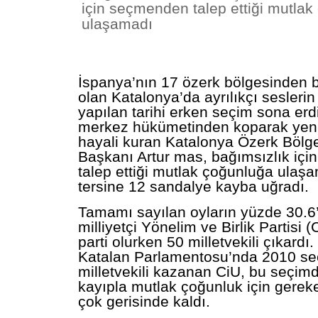
için seçmenden talep ettiği mutla
ulaşamadı
İspanya’nın 17 özerk bölgesinden b
olan
Katalonya’da ayrılıkçı sesleri
yapılan tarihi erken seçim sona erd
merkez hükümetinden koparak yeni
hayali kuran
Katalonya
Özerk Bölge
Başkanı Artur
mas, bağımsızlık iç
talep ettiği mutlak çoğunluğa ulaş
tersine 12 sandalye kayba uğradı.
Tamamı sayılan oyların yüzde 30.6’
milliyetçi Yönelim ve Birlik Partisi (
parti olurken 50 milletvekili çıkardı
Katalan Parlamentosu’nda 2010 se
milletvekili kazanan CiU, bu seçim
kayıpla mutlak çoğunluk için gerek
çok gerisinde kaldı.