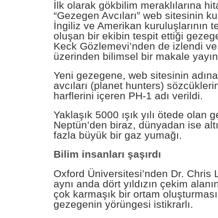
İlk olarak gökbilim meraklılarına hi
“Gezegen Avcıları” web sitesinin kull
İngiliz ve Amerikan kuruluşlarının t
oluşan bir ekibin tespit ettiği geze
Keck Gözlemevi’nden de izlendi ve 
üzerinden bilimsel bir makale yayın
Yeni gezegene, web sitesinin adın
avcıları (planet hunters) sözcükleri
harflerini içeren PH-1 adı verildi.
Yaklaşık 5000 ışık yılı ötede olan 
Neptün’den biraz, dünyadan ise alt
fazla büyük bir gaz yumağı.
Bilim insanları şaşırdı
Oxford Üniversitesi’nden Dr. Chris L
aynı anda dört yıldızın çekim alan
çok karmaşık bir ortam oluşturmas
gezegenin yörüngesi istikrarlı.