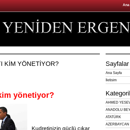
Ana
YI KİM YÖNETİYOR?
Sayfalar
Ana Sayfa
İletisim
Kategori
kim yönetiyor?
AHMED YESEVÎ
ANADOLU BEY
ATATÜRK
AZERBAYCAN 
Kudretinizin güçlü çıkar