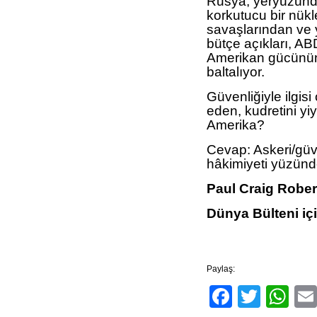
Rusya, yeryüzünde
korkutucu bir nükl
savaşlarından ve 
bütçe açıkları, AB
Amerikan gücünün 
baltalıyor.
Güvenliğiyle ilgisi
eden, kudretini yiy
Amerika?
Cevap: Askeri/güve
hâkimiyeti yüzün
Paul Craig Rober
Dünya Bülteni iç
Paylaş:
Facebo
Twitt
Wh