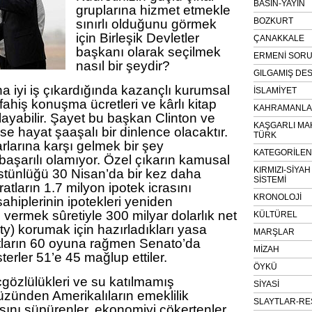
BASIN-YAYIN
gruplarına hizmet etmekle
BOZKURT
sınırlı olduğunu görmek
için Birleşik Devletler
ÇANAKKALE
başkanı olarak seçilmek
ERMENİ SOR
nasıl bir şeydir?
GILGAMIŞ DES
na iyi iş çıkardığında kazançlı kurumsal
İSLAMİYET
fahiş konuşma ücretleri ve kârlı kitap
KAHRAMANLAR
ayabilir. Şayet bu başkan Clinton ve
KAŞGARLI MA
e hayat şaaşalı bir dinlence olacaktır.
TÜRK
karlarına karşı gelmek bir şey
KATEGORİLE
başarılı olamıyor. Özel çıkarın kamusal
KIRMIZI-SİYA
üstünlüğü 30 Nisan’da bir kez daha
SİSTEMİ
atların 1.7 milyon ipotek icrasını
KRONOLOJİ
hiplerinin ipotekleri yeniden
 vermek sûretiyle 300 milyar dolarlık net
KÜLTÜREL
y) korumak için hazırladıkları yasa
MARŞLAR
tların 60 oyuna rağmen Senato’da
MİZAH
terler 51’e 45 mağlup ettiler.
ÖYKÜ
özlülükleri ve su katılmamış
SİYASİ
üzünden Amerikalıların emeklilik
SLAYTLAR-RE
rısını süpürenler, ekonomiyi çökertenler