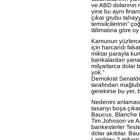
ve ABD dolarının 
yine bu aynı finan
çıkar grubu tahayy
temsilcilerinin” ço
tâlimatına göre oy
Kamunun yüzlerce 
için harcandı faka
miktar parayla ku
bankalardan yana 
milyarlarca dolar 
yok.”
Demokrat Senatör 
tarafından mağlub 
gerekirse bu yer, 
Nedenini anlaması 
tasarıyı boşa çıka
Baucus, Blanche 
Tim Johnson ve Ar
bankesterler Test
dolar akıttılar. B
Landrieu 2 milyon