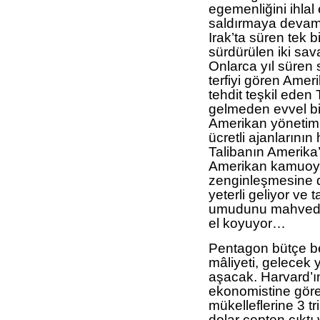
egemenliğini ihlal
saldırmaya devam 
Irak’ta süren tek b
sürdürülen iki sava
Onlarca yıl süren
terfiyi gören Amer
tehdit teşkil eden
gelmeden evvel biz
Amerikan yönetim
ücretli ajanlarının
Talibanın Amerika’
Amerikan kamuoyu
zenginleşmesine de
yeterli geliyor ve
umudunu mahveden 
el koyuyor…
Pentagon bütçe be
mâliyeti, gelecek y
aşacak. Harvard’ı
ekonomistine göre
mükelleflerine 3 tr
dolar cepten çıktı