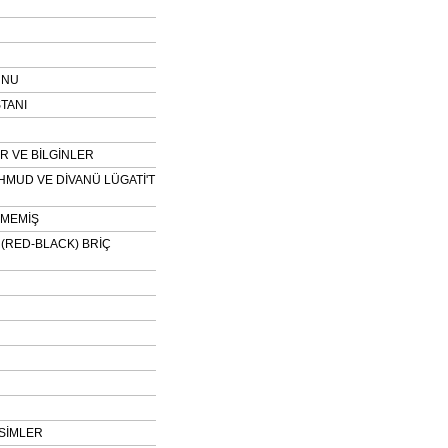
UNU
TANI
 VE BİLGİNLER
HMUD VE DİVANÜ LÜGATİ'T
NMEMİŞ
H (RED-BLACK) BRİÇ
SİMLER