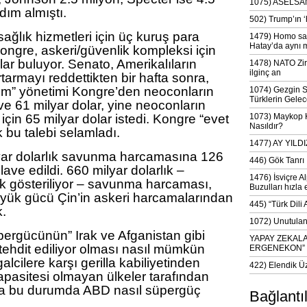
1075) ASELSAN
dım almıştı.
502) Trump’ın 
sağlık hizmetleri için üç kuruş para
1479) Homo sap
Hatay’da aynı 
ngre, askeri/güvenlik kompleksi için
lar buluyor. Senato, Amerikalıların
1478) NATO Zir
ilginç an
urtarmayı reddettikten bir hafta sonra,
m” yönetimi Kongre’den neoconların
1074) Gezgin S
Türklerin Gelec
ave 61 milyar dolar, yine neoconların
için 65 milyar dolar istedi. Kongre “evet
1073) Maykop Kü
Nasıldır?
k bu talebi selamladı.
1477) AY YIL
lyar dolarlık savunma harcamasına 126
446) Gök Tanrı 
lave edildi. 660 milyar dolarlık –
1476) İsviçre Al
 gösteriliyor – savunma harcaması,
Buzulları hızla 
üyük gücü Çin’in askeri harcamalarından
445) “Türk Dili
.
1072) Unutulan 
pergücünün” Irak ve Afganistan gibi
YAPAY ZEKAL
 tehdit ediliyor olması nasıl mümkün
ERGENEKON”
galcilere karşı gerilla kabiliyetinden
422) Elendik Ü
apasitesi olmayan ülkeler tarafından
orsa bu durumda ABD nasıl süpergüç
Bağlantı