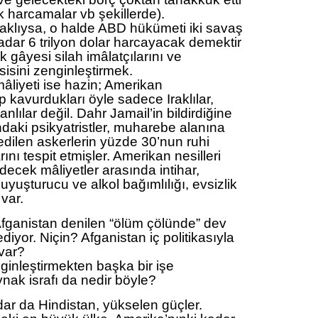
k harcamalar vb şekillerde).
klıysa, o halde ABD hükümeti iki savaş
kadar 6 trilyon dolar harcayacak demektir
k gâyesi silah imâlatçılarını ve
sisini zenginleştirmek.
âliyeti ise hazin; Amerikan
 kavurdukları öyle sadece Iraklılar,
nlılar değil. Dahr Jamail’in bildirdiğine
aki psikyatristler, muharebe alanına
dilen askerlerin yüzde 30’nun ruhi
nı tespit etmişler. Amerikan nesilleri
cek mâliyetler arasında intihar,
uyuşturucu ve alkol bağımlılığı, evsizlik
var.
ganistan denilen “ölüm çölünde” dev
ediyor. Niçin? Afganistan iç politikasıyla
 var?
ginleştirmekten başka bir işe
ak israfı da nedir böyle?
dar da Hindistan, yükselen güçler.