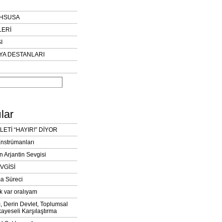
AHSUSA
LERİ
I
YA DESTANLARI
lar
LETİ “HAYIR!” DİYOR
Enstrümanları
n Arjantin Sevgisi
VGİSİ
a Süreci
k var oralıyam
ı, Derin Devlet, Toplumsal
ayeseli Karşılaştırma