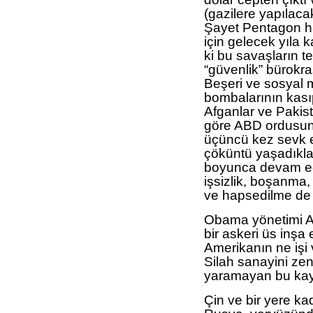
(gazilere yapılaca
Şayet Pentagon ha
için gelecek yıla 
ki bu savaşların te
“güvenlik” bürokra
Beşeri ve sosyal m
bombalarının kasıp
Afganlar ve Pakista
göre ABD ordusund
üçüncü kez sevk e
çöküntü yaşadıkları
boyunca devam ede
işsizlik, boşanma, 
ve hapsedilme de 
Obama yönetimi Af
bir askeri üs inşa 
Amerikanın ne işi
Silah sanayini zen
yaramayan bu kayn
Çin ve bir yere ka