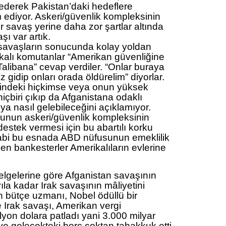
 ederek Pakistan’daki hedeflere
ediyor. Askeri/güvenlik kompleksinin
ir savaş yerine daha zor şartlar altında
şı var artık.
 savaşların sonucunda kolay yoldan
ikalı komutanlar “Amerikan güvenliğine
 Talibana” cevap verdiler. “Onlar buraya
 gidip onları orada öldürelim” diyorlar.
indeki hiçkimse veya onun yüksek
 hiçbiri çıkıp da Afganistana odaklı
ya nasıl gelebileceğini açıklamıyor.
nun askeri/güvenlik kompleksinin
stek vermesi için bu abartılı korku
 tabi bu esnada ABD nüfusunun emeklilik
bankesterler Amerikalıların evlerine
lgelerine göre Afganistan savaşının
ıla kadar Irak savaşının mâliyetini
n bütçe uzmanı, Nobel ödüllü bir
 Irak savaşı, Amerikan vergi
ilyon dolara patladı yani 3.000 milyar
 ve gelecekteki borç çoktan tahakkuk etti