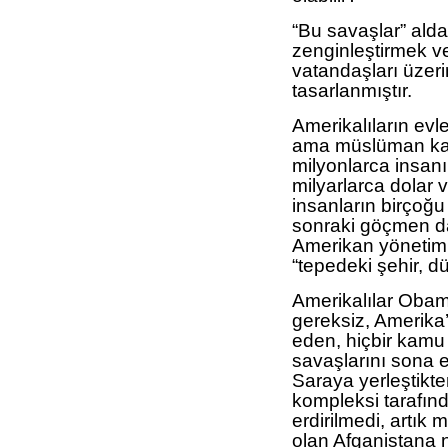
“Bu savaşlar” ald
zenginleştirmek ve
vatandaşları üzeri
tasarlanmıştır.
Amerikalıların evl
ama müslüman kadı
milyonlarca insan
milyarlarca dolar 
insanların birçoğu
sonraki göçmen d
Amerikan yönetimin
“tepedeki şehir, d
Amerikalılar Obama
gereksiz, Amerika’
eden, hiçbir kamu
savaşlarını sona 
Saraya yerleştikte
kompleksi tarafın
erdirilmedi, artı
olan Afganistana 