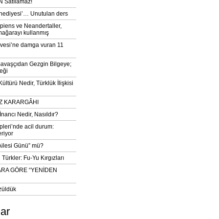
 Satılamaz!
‘hediyesi’… Unutulan ders
iens ve Neandertaller,
mağarayı kullanmış
vesi’ne damga vuran 11
avaşçıdan Gezgin Bilgeye;
eği
ltürü Nedir, Türklük İlişkisi
DIZ KARARGÂHI
İnancı Nedir, Nasıldır?
pleri’nde acil durum:
eriyor
 Ailesi Günü” mü?
Türkler: Fu-Yu Kırgızları
ARA GÖRE “YENİDEN
züldük
lar