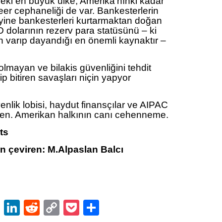
ki en büyük ülke, Amerika’nınki kadar
eer cephaneliği de var. Bankesterlerin
yine bankesterleri kurtarmaktan doğan
D dolarının rezerv para statüsünü – ki
varıp dayandığı en önemli kaynaktır –
 olmayan ve bilakis güvenliğini tehdit
ip bitiren savaşları niçin yapyor
nlik lobisi, haydut finansçılar ve AIPAC
den. Amerikan halkının canı cehenneme.
ts
in çeviren: M.Alpaslan Balcı
ok
er
atsApp
Email
LinkedIn
Reddit
Copy
Pocket
Share