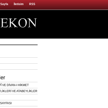
 Sayfa
İletisim
RSS
ler
 VE DİVAN-I HİKMET
LİKLERİ VE ATABEYLİKLER
SAYFASI