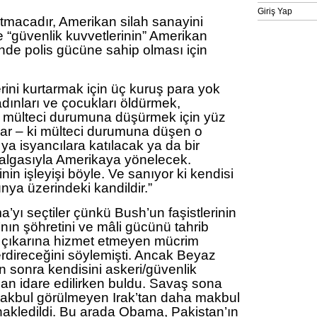
Giriş Yap
atmacadır, Amerikan silah sanayini
 “güvenlik kuvvetlerinin” Amerikan
nde polis gücüne sahip olması için
erini kurtarmak için üç kuruş para yok
nları ve çocukları öldürmek,
ı mülteci durumuna düşürmek için yüz
var – ki mülteci durumuna düşen o
 ya isyancılara katılacak ya da bir
algasıyla Amerikaya yönelecek.
in işleyişi böyle. Ve sanıyor ki kendisi
ünya üzerindeki kandildir.”
’yı seçtiler çünkü Bush’un faşistlerinin
nın şöhretini ve mâli gücünü tahrib
 çıkarına hizmet etmeyen mücrim
erdireceğini söylemişti. Ancak Beyaz
n sonra kendisini askeri/güvenlik
dan idare edilirken buldu. Savaş sona
k makbul görülmeyen Irak’tan daha makbul
nakledildi. Bu arada Obama, Pakistan’ın