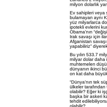
milyon dolarlık yar
Ev sahipleri veya 
bulamayan aynı Ko
yüz milyarlarca do
ipotekli evlerini k
Obama’nın “değişi
Irak savaşı için il
Afganistan savaşı 
yapabiliriz” diyere
Bu yılın 533.7 mi
milyar dolar daha i
muhtemelen düşük
dünyanın ikinci b
on kat daha büyük
“Dünya’nın tek sü
ülkeler tarafından
olabilir? Eğer ki iş
başka bir askeri k
tehdit edilebiliy
olabilir?