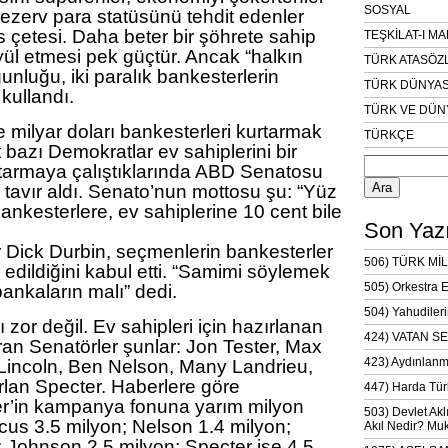
SOSYAL
rezerv para statüsünü tehdit edenler
s çetesi. Daha beter bir şöhrete sahip
TEŞKİLAT-I M
ül etmesi pek güçtür. Ancak “halkın
TÜRK ATASÖZ
ğunluğu, iki paralık bankesterlerin
TÜRK DÜNYAS
 kullandı.
TÜRK VE DÜN
milyar doları bankesterleri kurtarmak
TÜRKÇE
t bazı Demokratlar ev sahiplerini bir
Arama:
rtarmaya çalıştıklarında ABD Senatosu
tavır aldı. Senato’nun mottosu şu: “Yüz
bankesterlere, ev sahiplerine 10 cent bile
Son Yazı
Dick Durbin, seçmenlerin bankesterler
506) TÜRK MİL
edildiğini kabul etti. “Samimi söylemek
505) Orkestra 
bankaların malı” dedi.
504) Yahudileri
zor değil. Ev sahipleri için hazırlanan
424) VATAN SE
ran Senatörler şunlar: Jon Tester, Max
423) Aydınlanm
Lincoln, Ben Nelson, Many Landrieu,
lan Specter. Haberlere göre
447) Harda Tür
er’in kampanya fonuna yarım milyon
503) Devlet Akl
aucus 3.5 milyon; Nelson 1.4 milyon;
Akıl Nedir? Muk
; Johnson 2.5 milyon; Specter ise 4.5