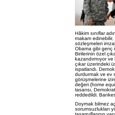
Hâkim sınıflar adı
makam edinebilir, 
sözleşmeleri imzal
Obama gibi genç is
Birilerinin özel çı
kazandırmıyor ve 
çıkar üzerindeki 
ispatlandı. Demokr
durdurmak ve ev sa
görüşmelerine izin
değeri (home equit
tasarısı, Demokra
reddedildi. Bankes
Doymak bilmez açg
sorumsuzlukları y
tasarruflarının ya