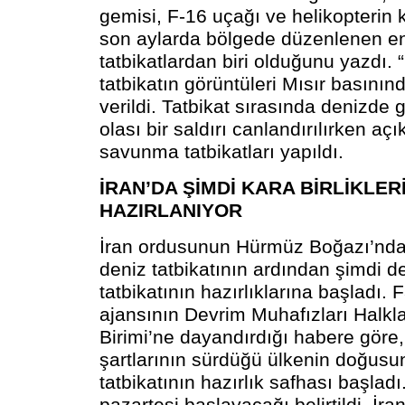
gemisi, F-16 uçağı ve helikopterin ka
son aylarda bölgede düzenlenen e
tatbikatlardan biri olduğunu yazdı. 
tatbikatın görüntüleri Mısır basını
verildi. Tatbikat sırasında denizde
olası bir saldırı canlandırılırken aç
savunma tatbikatları yapıldı.
İRAN’DA ŞİMDİ KARA BİRLİKLER
HAZIRLANIYOR
İran ordusunun Hürmüz Boğazı’nda
deniz tatbikatının ardından şimdi d
tatbikatının hazırlıklarına başladı. 
ajansının Devrim Muhafızları Halkla 
Birimi’ne dayandırdığı habere göre,
şartlarının sürdüğü ülkenin doğusu
tatbikatının hazırlık safhası başladı
pazartesi başlayacağı belirtildi. İ