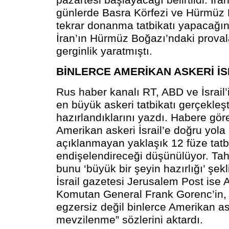
günlerde Basra Körfezi ve Hürmüz
tekrar donanma tatbikatı yapacağını
İran’ın Hürmüz Boğazı’ndaki proval
gerginlik yaratmıştı.
BİNLERCE AMERİKAN ASKERİ İ
Rus haber kanalı RT, ABD ve İsrail’i
en büyük askeri tatbikatı gerçekleş
hazırlandıklarını yazdı. Habere gör
Amerikan askeri İsrail’e doğru yola ç
açıklanmayan yaklaşık 12 füze tatbi
endişelendireceği düşünülüyor. Tahra
bunu ‘büyük bir şeyin hazırlığı’ şek
İsrail gazetesi Jerusalem Post ise 
Komutan General Frank Gorenc’in, 
egzersiz değil binlerce Amerikan ask
mevzilenme” sözlerini aktardı.