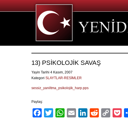
13) PSİKOLOJİK SAVAŞ
Yayin Tarihi 4 Kasım, 2007
Kategori
SLAYTLAR-RESİMLER
sessiz_yaniltma_psikolojik_harp.pps
Paylaş:
Facebook
Twitter
WhatsApp
Email
LinkedIn
Reddit
Cop
P
Link