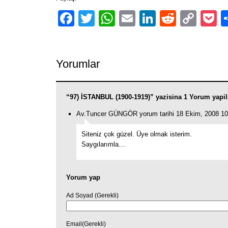
Facebook
Twitter
WhatsApp
Email
LinkedIn
Reddit
Cop
P
Link
Yorumlar
“97) İSTANBUL (1900-1919)” yazisina 1 Yorum yapi
Av.Tuncer GÜNGÖR yorum tarihi 18 Ekim, 2008 10
Siteniz çok güzel. Üye olmak isterim.
Saygılarımla…
Yorum yap
Ad Soyad (Gerekli)
Email(Gerekli)