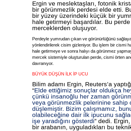
Ergin ve meslektaşları, fotonik krist
bir görünmezlik perdesi elde etti. B
bir yüzey üzerindeki küçük bir yu
hale getirmeyi başardılar. Bu perde
merceklerden oluşuyor.
Perdeyle yumrudan çıkan ve görünürlüğünü sağlayan
yönlendirilerek cisim gizleniyor. Bu işlem bir cismi 
hale getirmeye ve sonra halıyı da görünmez yapma
mercek sistemiyle oluşturulan perde, cismi örten a
davranıyor.
BÜYÜK DÜŞÜN İLK İP UCU
Bilim adamı Ergin, Reuters’a yaptı
“
Elde ettiğimiz sonuçlar oldukça he
çünkü insanoğlu her zaman görünm
veya görünmezlik pelerinine sahip 
düşlemiştir. Bizim çalışmamız, b
olabileceğine dair ilk ipucunu sağla
işe yaradığını gösterdi
” dedi. Ergin
bir arabanın, uyguladıkları bu tekn