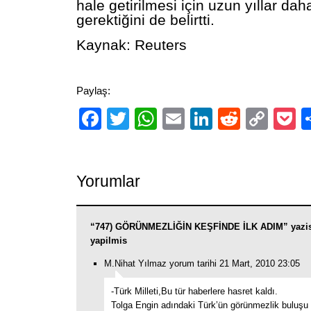
hale getirilmesi için uzun yıllar dah
gerektiğini de belirtti.
Kaynak: Reuters
Paylaş:
Facebook
Twitter
WhatsApp
Email
LinkedIn
Reddit
Cop
P
Link
Yorumlar
“747) GÖRÜNMEZLİĞİN KEŞFİNDE İLK ADIM” yazis
yapilmis
M.Nihat Yılmaz yorum tarihi 21 Mart, 2010 23:05
-Türk Milleti,Bu tür haberlere hasret kaldı.
Tolga Engin adındaki Türk’ün görünmezlik buluşu 