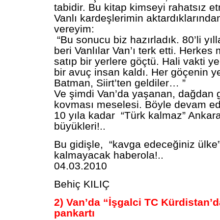
tabidir. Bu kitap kimseyi rahatsız e
Vanlı kardeşlerimin aktardıklarından
vereyim:
“Bu sonucu biz hazırladık. 80’li yıl
beri Vanlılar Van’ı terk etti. Herke
satıp bir yerlere göçtü. Hali vakti 
bir avuç insan kaldı. Her göçenin y
Batman, Siirt’ten geldiler… ”
Ve şimdi Van’da yaşanan, dağdan g
kovması meselesi. Böyle devam ed
10 yıla kadar “Türk kalmaz” Ankara
büyükleri!..
Bu gidişle, “kavga edeceğiniz ülke”
kalmayacak haberola!..
04.03.2010
Behiç KILIÇ
2) Van’da “İşgalci TC Kürdistan’d
pankartı