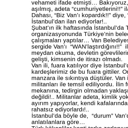
vehameti ifade etmişti… Bakıyoruz, 
aşılmış, adeta “cumhuriyetlerini!!” 
Dahası, “Biz Van’ı kopardık!!” diye, “
İstanbul’dan ilan ediyorlar!..
Şubat’ın ilk haftasında İstanbul’da
organizasyonunda Türkiye’nin beledi
çalışmaları yaptılar… Van Belediyes
sergide Van’ı “WAN’laştırdığını!!” i
meydan okuma, devletin görevliler
gelişti, kimsenin de itirazı olmadı.
Van ili, fuara katılıyor diye İstanbu
kardeşlerimiz de bu fuara gittiler. 
manzara ile sıkıntıya düştüler. Van 
militanları ile temsil ediliyordu. İlin
mekanına, tedirgin olmadan yakl
değildi!.. Militanlar adeta, kimlik y
ayırım yapıyorlar, kendi kafalarınd
rahatsız ediyorlardı!..
İstanbul’da böyle de, “durum” Van
anlatılanlara göre…