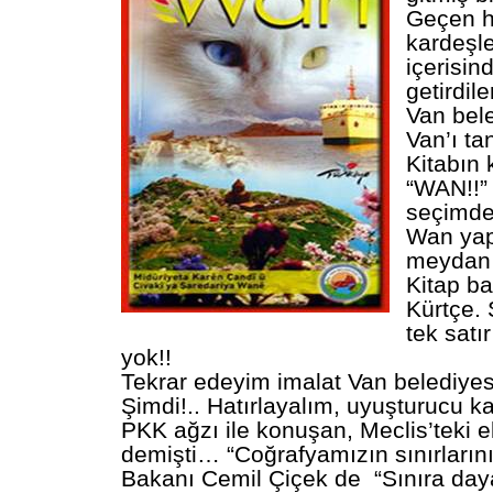
Geçen ha
kardeşl
içerisin
getirdil
Van bele
Van’ı ta
Kitabın
“WAN!!”
seçimde
Wan yap
meydan
Kitap b
Kürtçe. 
tek satı
yok!!
Tekrar edeyim imalat Van belediye
Şimdi!.. Hatırlayalım, uyuşturucu ka
PKK ağzı ile konuşan, Meclis’teki 
demişti… “Coğrafyamızın sınırlarını
Bakanı Cemil Çiçek de “Sınıra daya