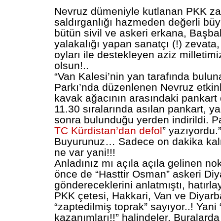
Nevruz dümeniyle kutlanan PKK zafe
saldırganlığı hazmeden değerli büy
bütün sivil ve askeri erkana, Başba
yalakalığı yapan sanatçı (!) zevata, 
oyları ile destekleyen aziz milletimi
olsun!..
“Van Kalesi’nin yan tarafında bulun
Parkı’nda düzenlenen Nevruz etkinli
kavak ağacının arasındaki pankart d
11.30 sıralarında asılan pankart, y
sonra bulunduğu yerden indirildi. P
TC Kürdistan’dan defol
” yazıyordu.
Buyurunuz… Sadece on dakika kalm
ne var yani!!!
Anladınız mı açıla açıla gelinen no
önce de “Hasttir Osman” askeri Diy
göndereceklerini anlatmıştı, hatırl
PKK çetesi, Hakkari, Van ve Diyarb
“zaptedilmiş toprak” sayıyor..! Yani 
kazanımları!!” halindeler. Buralard