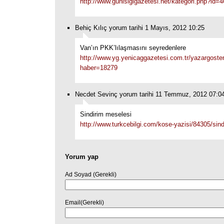
http://www.gunisigigazetesi.net/kategori.php?id=
Behiç Kılıç yorum tarihi 1 Mayıs, 2012 10:25
Van’ın PKK’lılaşmasını seyredenlere
http://www.yg.yenicaggazetesi.com.tr/yazargoste
haber=18279
Necdet Sevinç yorum tarihi 11 Temmuz, 2012 07:0
Sindirim meselesi
http://www.turkcebilgi.com/kose-yazisi/84305/sin
Yorum yap
Ad Soyad (Gerekli)
Email(Gerekli)