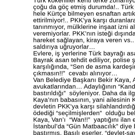
Türk kökenliler kenti terke zorlanıy
çoğu da göç etmiş durumda!.. Türk 
hele Kürtçe bilmeyen esnaftan artık 
ettirilmiyor!.. PKK’ya karşı duranla
tanınmıyor, mülklerine inşaat izni a
veremiyorlar. PKK’nın isteği dışın
hareket sağlayan, kiraya veren vs..
saldırıya uğruyorlar…
Evlere, iş yerlerine Türk bayrağı 
Bayrak asan tehdit ediliyor, polise 
karşılığında, “Sen de asma kardeşim
çıkmasın!!” cevabı alınıyor…
Van Belediye Başkanı Bekir Kaya, 
avukatlarından… Adaylığının “Kand
bastırıldığı” söyleniyor. Daha da ilg
Kaya’nın babasının, yani ailesinin 
devletin PKK’ya karşı silahlandırdı
ödediği “seçilmişlerden” olduğu bel
Kaya, Van’ı “Wan!!” yaptığını ilan et
İstanbul’da “Gün Matbaacılık” diye
bastırmış. Basılı eserler, “devlet-s