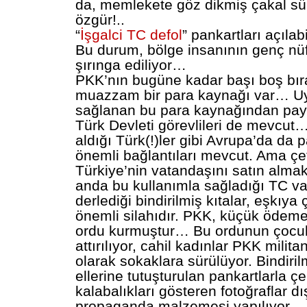
da, memlekete göz dikmiş çakal sür
özgür!..
“
İşgalci TC defol
” pankartları açılab
Bu durum, bölge insanının genç nü
şırınga ediliyor…
PKK’nın bugüne kadar başı boş bır
muazzam bir para kaynağı var… Uy
sağlanan bu para kaynağından pay 
Türk Devleti görevlileri de mevcut
aldığı Türk(!)ler gibi Avrupa’da da 
önemli bağlantıları mevcut. Ama çet
Türkiye’nin vatandaşını satın almak
anda bu kullanımla sağladığı TC v
derlediği bindirilmiş kıtalar, eşkıya
önemli silahıdır. PKK, küçük ödeme
ordu kurmuştur… Bu ordunun çocuk
attırılıyor, cahil kadınlar PKK milita
olarak sokaklara sürülüyor. Bindirilm
ellerine tutuşturulan pankartlarla çe
kalabalıkları gösteren fotoğraflar dı
propaganda malzemesi yapılıyor…