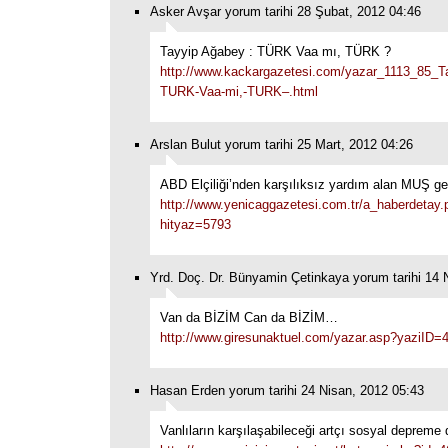
Asker Avşar yorum tarihi 28 Şubat, 2012 04:46
Tayyip Ağabey : TÜRK Vaa mı, TÜRK ?
http://www.kackargazetesi.com/yazar_1113_85_
TURK-Vaa-mi,-TURK–.html
Arslan Bulut yorum tarihi 25 Mart, 2012 04:26
ABD Elçiliği’nden karşılıksız yardım alan MUŞ gen
http://www.yenicaggazetesi.com.tr/a_haberdetay.
hityaz=5793
Yrd. Doç. Dr. Bünyamin Çetinkaya yorum tarihi 14 
Van da BİZİM Can da BİZİM…
http://www.giresunaktuel.com/yazar.asp?yaziID=
Hasan Erden yorum tarihi 24 Nisan, 2012 05:43
Vanlıların karşılaşabileceği artçı sosyal depreme 