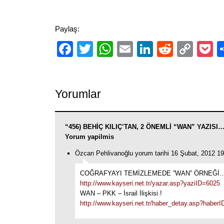
Paylaş:
Facebook
Twitter
WhatsApp
Email
LinkedIn
Reddit
Cop
P
Link
Yorumlar
“456) BEHİÇ KILIÇ’TAN, 2 ÖNEMLİ “WAN” YAZISI…”
Yorum yapilmis
Özcan Pehlivanoğlu yorum tarihi 16 Şubat, 2012 19
COĞRAFYAYI TEMİZLEMEDE ”WAN” ÖRNEĞİ
http://www.kayseri.net.tr/yazar.asp?yaziID=6025
WAN – PKK – İsrail İlişkisi !
http://www.kayseri.net.tr/haber_detay.asp?haber