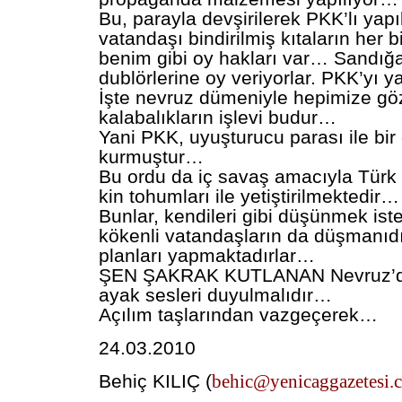
Bu, parayla devşirilerek PKK’lı yap
vatandaşı bindirilmiş kıtaların her b
benim gibi oy hakları var… Sandığa
dublörlerine oy veriyorlar. PKK’yı y
İşte nevruz dümeniyle hepimize göz
kalabalıkların işlevi budur…
Yani PKK, uyuşturucu parası ile bir
kurmuştur…
Bu ordu da iç savaş amacıyla Türk 
kin tohumları ile yetiştirilmektedir…
Bunlar, kendileri gibi düşünmek is
kökenli vatandaşların da düşmanıdı
planları yapmaktadırlar…
ŞEN ŞAKRAK KUTLANAN Nevruz’dak
ayak sesleri duyulmalıdır…
Açılım taşlarından vazgeçerek…
24.03.2010
Behiç KILIÇ (
behic@yenicaggazetesi.c