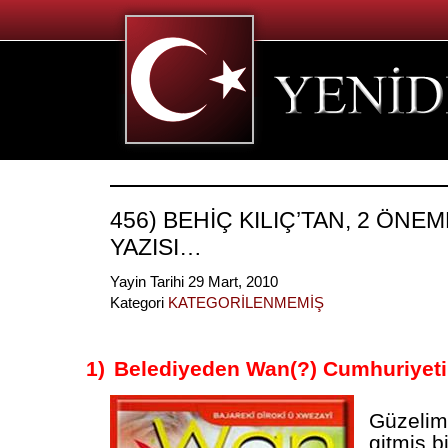
456) BEHİÇ KILIÇ’TAN, 2 ÖNEM
YAZISI…
Yayin Tarihi 29 Mart, 2010
Kategori
KATEGORİLENMEMİŞ
1)
Belediyeden Wan(?) Cumhuriyeti
Güzelim 
gitmiş bi