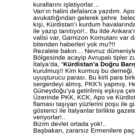
kurallarını işletiyorlar…
Van’ın halini defalarca yazdım. Ap
avukatlığından gelerek şehre bele
kişi, Kürdistan’ı kurdum havalarında
ile yazıp tanıtıyor!.. Bu ilde Ankara’
valisi var, Garnizon Komutanı var 
bitenden haberleri yok mu?!!
Rezalete bakın… Nevruz dümeniy
Bölgesinde acayip Avrupalı tipler zu
İtalya’da, “
Kürdistan’a Doğru Barı
kurulmuş!! Kim kurmuş bu derneği.
uyuşturucu parası. Bu kirli para bir
sergerdeyi almış, PKK’lı yapmış. He
Güneydoğu’ya getirilmiş eşkıya çete
Üzerinde PKK, KCK, Apo ve Kürdist
flaması taşıyan yüzlerini poşu ile g
gösterici ile İtalyanlar birlikte gaze
veriyorlar!..
Bizim devlet ortada yok!..
Başbakan, zararsız Ermenilere paç