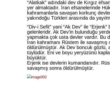
“Alatkak” adındaki dev de Kırgız efsa
yer almaktadır. İran efsanelerinde H
kahramanlarla savaşan korkunç devler
yakındoğu Türkleri arasında da yayılmı
“Div-i Sefit” yani “Ak Dev” ile “Erjenk”
gelenleridir. Ak Dev’in bulunduğu yerd
yapmakta çok usta devler vardır. Bu 
İran kahramanı Rüstem ile savaşmış
öldürülmüştür. Ak Dev boncuk gözlü, 
tüylüdür. Eni ve boyu yeryüzünü kapl
büyüktür.
Erjenk ise devlerin kumandanıdır. Rü
savaşmış sonra öldürülmüştür.