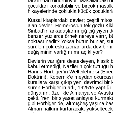
tarafından öldürülüyor. Masallardaki de
çocukları korkutabilir ve birçok masal
hikayelerinde çoklukla küçük çocuklarla
Kutsal kitaplardaki devler; çeşitli mito
alan devler; Homeros’un tek gözlü Kikl
Sinbad’ın arkadaşlarını çiğ çiğ yiyen 
benzer yüzlerce örnek nereye varır, bü
noktası nedir? Yoksa bütün bunlar, sür
sürülen çok eski zamanlarda dev bir ırk
değişiminin varlığını mı açıklıyor?
Devlerin varlığını destekleyen, klasik b
kabul etmediği, Nazilerin çok tuttuğu b
Hanns Horbiger’in Welteilehre’si (Ebe
Doktrini). Kopernik’e meydan okurcası
kurallara karşı çıkıp yeni devrimci bir
süren Horbiger’in adı, 1925’te yaptığı
dünyanın, ö­zellikle Almanya ve Avustur
çekti. Yeni bir siyaset anlayışı kurmakt
gibi Horbiger de, altmışbeş yaşına bas
Alman halkını kurtaracak, yükseltecek 