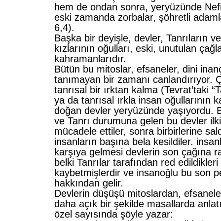
hem de ondan sonra, yeryüzünde Nefil
eski zamanda zorbalar, şöhretli adaml
6,4).
Başka bir deyişle, devler, Tanrıların v
kızlarının oğulları, eski, unutulan çağ
kahramanlarıdır.
Bütün bu mitoslar, efsaneler, dini inanç
tanımayan bir zamanı canlandırıyor. 
tanrısal bir ırktan kalma (Tevrat’taki “
ya da tanrısal ırkla insan oğullarının 
doğan devler yeryüzünde yaşıyordu. B
ve Tanrı durumuna gelen bu devler ilki
mücadele ettiler, sonra birbirlerine sal
insanların başına bela kesildiler. insan
karşıya gelmesi devlerin son çağına ras
belki Tanrılar tarafından red edildikleri 
kaybetmişlerdir ve insanoğlu bu son p
hakkından gelir.
Devlerin düşüşü mitoslardan, efsanel
daha açık bir şekilde masallarda anlatıl
özel sayısında şöyle yazar: