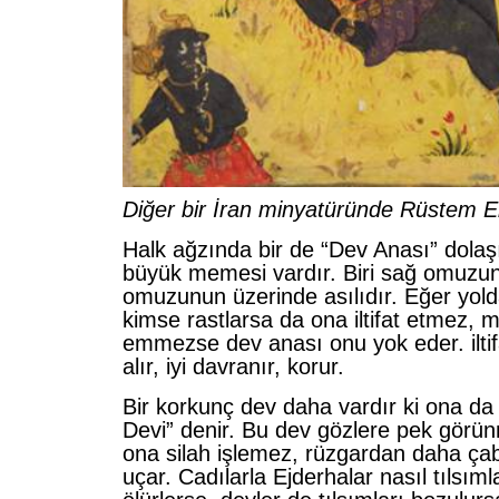
Diğer bir İran minyatüründe Rüstem Er
Halk ağzında bir de “Dev Anası” dolaşı
büyük memesi vardır. Biri sağ omuzun
omuzunun üzerinde asılıdır. Eğer yold
kimse rastlarsa da ona iltifat etmez, 
emmezse dev anası onu yok eder. ilti
alır, iyi davranır, korur.
Bir korkunç dev daha vardır ki ona da
Devi” denir. Bu dev gözlere pek görü
ona silah işlemez, rüzgardan daha ça
uçar. Cadılarla Ejderhalar nasıl tılsım