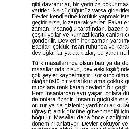
gibi davranırlar, bir yerinize dokunmazl
verirler. Ne güçlüğünüz varsa giderirle
Devler kendilerine kötülük yapmak iste
geçirirlerse, kızartarak yerler. Fakat 
zaman, insanoğlu tarafından, bazen de 
çeşitli yollar ve kurnazlıklarla canlar
gönderilir. DevIerin her zaman yardımc
Bacılar, çokluk insan ruhunda ve kara
dev oğlanlar ya da kızlar, bu yardımcıl
Türk masallarında olsun batı ya da d
masallarında olsun, dev eski kişiliğind
çok şeyler kaybetmiştir. Korkunç olma
olağanüstü bir yaratıktır ama çokluk g
mitoslara renk katan devlerin bir çeşit
Hem insanlardan ayrı yaşar, onlara d
de onlara özenir. İnsanın güçlükle eriş
oturur ya da gizlenir; yardımcılar kulla
uğraşır; artık gücüne güvenmediği için
boğulur. Masallar daha önce çizdiğim
dönemini anlatıyor. Devler çöküyor v