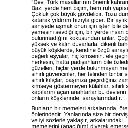
“Dev, Türk masallarının önemli kahrama
Bazı yerde hem biçim, hem ruh yapısı
Çokluk çok büyük gövdelidir. Tozu d
katarak yıldırım hızıyla gider. Bir aylık
saniyede aşmak onun için işten bile değ
yemesini sevdiği için, bir yerde insan
bulunmadığını kokusundan anlar. Çoğ
yüksek ve kalın duvarlarla, dikenli bahç
büyük köşklerde, kendine özgü sarayl
değerli eşyalar, hiç kimsenin. ele ge
herkesin, hatta padişahların bile özled
güzelleri, hiçbir yerde bulunmayan me
sihirli güvencinler, her telinden binbir 
sihirli kılıçlar, başınıza geçirdiğiniz za
kimseye göstermeyen külahlar, sihirli 
kapılarını açan anahtarlar bu devlerin
onların köşklerinde, saraylarındadır.
Bunların bir memeleri arkalarında, öt
önlerindedir. Yanlarında size bir dervişi
ve iyi sözlerle yaklaşır, arkalarındaki
memelerini (anacığım) diyerek emersen