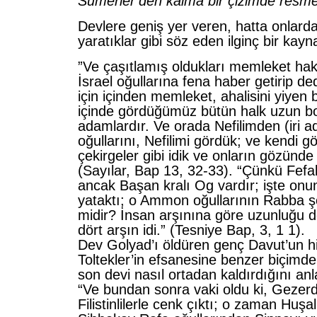
Sümerler’den kalma bir çizimde resme
Devlere geniş yer veren, hatta onlard
yaratıklar gibi söz eden ilginç bir kayn
”Ve çaşıtlamış oldukları memleket ha
İsrael oğullarına fena haber getirip de
için içinden memleket, ahalisini yiyen 
içinde gördüğümüz bütün halk uzun b
adamlardır. Ve orada Nefilimden (iri 
oğullarını, Nefilimi gördük; ve kendi 
çekirgeler gibi idik ve onların gözünde 
(Sayılar, Bap 13, 32-33). “Çünkü Fefa
ancak Başan kralı Og vardır; işte onu
yataktı; o Ammon oğullarının Rabba ş
midir? İnsan arşınına göre uzunluğu d
dört arşın idi.” (Tesniye Bap, 3, 1 1).
Dev Golyad’ı öldüren genç Davut’un h
Toltekler’in efsanesine benzer biçimd
son devi nasıl ortadan kaldırdığını anla
“Ve bundan sonra vaki oldu ki, Gezer
Filistinlilerle cenk çıktı; o zaman Huşa