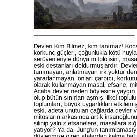
——————————————————————
Devleri Kim Bilmez, kim tanımaz! Koc
korkunç güçleri, çoğunlukla kötü huyla
serüvenleriyle dünya mitolojisini, masa
eski destanları doldurmuşlardır. Devle
tanımayan, anlatmayan ırk yoktur dene
yararlanmayan, onları çarpıcı, korkutu
olarak kullanmayan masal, efsane, mit
Acaba devler neden böylesine yaygın 
olup bütün sınırları aşmış, ilkel toplulu
toplumları, büyük uygarlıkları etkilemi
eski, adeta unutulan çağlarda devler 
mitosların arkasında artık insanoğlun
silinip yalnız efsanelere, masallara sı
yatıyor? Ya da, Jung’un tanımlamasıyl
düşlerimize giren atalardan kalma hatıra