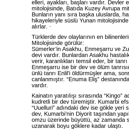
elleri, ayakları, başları vardır. Devle
mitolojisinde, Batıda Kuzey Avrupa mito
Bunların yanı sıra başka uluslarda, hat
hikayeleriyle süslü Yunan mitolojisind
alırlar. ·
Türklerde dev olaylarının en bilinenle
Mitolojisinde görülür:
Sümerler’in Asakhu, Enmeşarru ve Zu
devi vardır. Bunlardan Asakhu hastalık
verir, karanlıkları temsil eder, bir tanr
Enmeşarru ise bir dev ve ölüm tanrısıd
ünlü tanrı Enlil’i öldürmüşler ama, son
canlanmıştır. “Enuma Eliş” destanında
vardır.
Kainatın yaratılışı sırasında “Kingo” 
kudretli bir dev türemiştir. Kumarbi e
“Uuelluri” adındaki dev ise gökle yeri s
dev, Kumarbi’nin Diyorit taşından yap
omzu üzerinde büyüttü, az zamanda su
uzanarak boyu göklere kadar ulaştı.