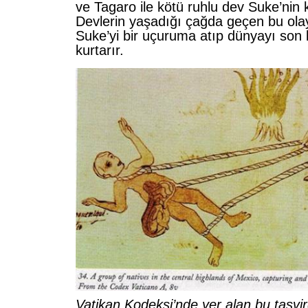
ve Tagaro ile kötü ruhlu dev Suke’nin k
Devlerin yaşadığı çağda geçen bu ola
Suke’yi bir uçuruma atıp dünyayı son
kurtarır.
Vatikan Kodeksi’nde yer alan bu tasvi