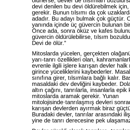
ölürlerse, devler de tılsımları bozulurs
devi denilen bu devi öldürebilmek için
gerekir. Bunun tılsımı da çok uzaklard
adadır. Bu adayı bulmak çok güçtür. 
yanında içinde üç güvercin bulunan bir
Önce ada, sonra öküz ve kafes bulunu
güvercin öldürülebilirse, tılsım bozuld
Devi de ölür.”
Mitoslarda yücelen, gerçekten olağanü
yarı-tanrı özellikleri olan, kahramanla
evrenle ilgili işlere karışan devler hal
girince yüceliklerini kaybederler. Mas
sınıfına girer, tılsımlara bağlı kalır. B
masaldaki dev devliğini kaybeder. Dola
altın çağını, tanrılarla, insanlarla epik
mitoslarda aramak gerekir. Yunan
mitolojisinde·tanrılaşmış devleri sonr
karışan devlerden ayırmak biraz güçtü
Buradaki devler, tanrılar arasındaki ili
yine de tanrı derecesine pek ulaşamaz