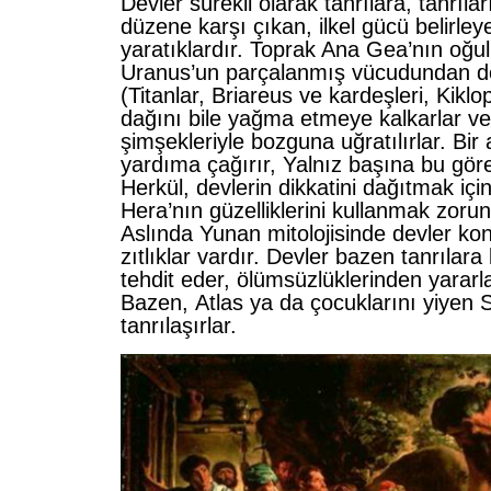
Devler sürekli o­larak tanrılara, tanrıla
düzene karşı çıkan, ilkel gücü belirley
yaratıklardır. Toprak Ana Gea’nın oğull
Uranus’un parçalanmış vücudundan d
(Titanlar, Briareus ve kardeşleri, Kiklo
dağını bile yağma etmeye kalkarlar v
şimşekleriyle bozguna uğratılırlar. Bir
yardıma çağırır, Yalnız başına bu gö
Herkül, devlerin dikkatini dağıtmak için,
Hera’nın güzelliklerini kullanmak zorun
Aslında Yunan mitolojisinde devler k
zıtlıklar vardır. Devler bazen tanrılara 
tehdit eder, ölümsüzlüklerinden yararl
Bazen, Atlas ya da çocuklarını yiyen S
tanrılaşırlar.