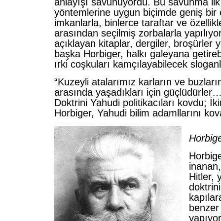
anlayışı savunuyordu. Bu savunma ilk 
yöntemlerine uygun biçimde geniş bir 
imkanlarla, binlerce taraftar ve özellik
arasından seçilmiş zorbalarla yapılıyor
açıklayan kitaplar, dergiler, broşürler
başka Horbiger, halkı galeyana getireb
ırki coşkuları kamçılayabilecek slogan
“Kuzeyli atalarımız karların ve buzları
arasında yaşadıkları için güçlüdürler
Doktrini Yahudi politikacıları kovdu; İki
Horbiger, Yahudi bilim adamllarını kov
Horbig
Horbige
inanan
Hitler,
doktrin
kapıla
benzer
yapıyor