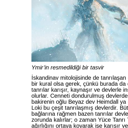
Ymir’in resmedildiği bir tasvir
İskandinav mitolojisinde de tanrılaşan 
bir kural olsa gerek, çünkü burada da 
tanrılar karışır, kaynaşır ve devlerle 
olurlar. Cenneti dondurulmuş devlerd
bakirenin oğlu Beyaz dev Heimdall ya 
Loki bu çeşit tanrılaşmış devlerdir. Bü
bağlarına rağmen bazen tanrılar devl
zorunda kalırlar; o zaman Yüce Tanrı
ağırlığını ortaya koyarak işe karışır v