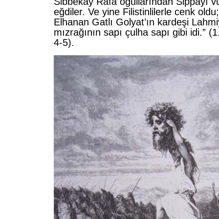
Sibbekay Rafa oğullarından Sippayı v
eğdiler. Ve yine Filistinlilerle cenk oldu
Elhanan Gatlı Golyat’ın kardeşi Lahmi
mızrağının sapı çulha sapı gibi idi.” (1
4-5).