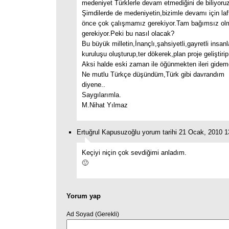
medeniyet Türklerle devam etmediğini de biliyoru
Şimdilerde de medeniyetin,bizimle devamı için la
önce çok çalışmamız gerekiyor.Tam bağımsız o
gerekiyor.Peki bu nasıl olacak?
Bu büyük milletin,İnançlı,şahsiyetli,gayretli insanl
kuruluşu oluşturup,ter dökerek,plan proje geliştirip
Aksi halde eski zaman ile öğünmekten ileri gidem
Ne mutlu Türkçe düşündüm,Türk gibi davrandım
diyene..
Saygılarımla.
M.Nihat Yılmaz
Ertuğrul Kapusuzoğlu yorum tarihi 21 Ocak, 2010 1
Keçiyi niçin çok sevdiğimi anladım.
🙂
Yorum yap
Ad Soyad (Gerekli)