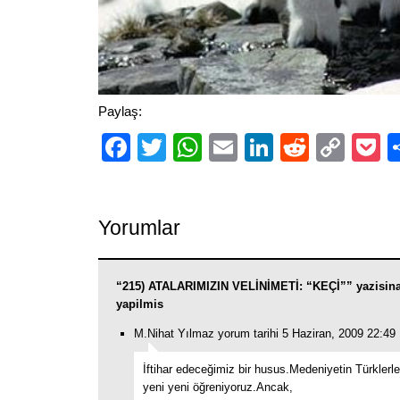
Paylaş:
Facebook
Twitter
WhatsApp
Email
LinkedIn
Reddit
Cop
P
Link
Yorumlar
“215) ATALARIMIZIN VELİNİMETİ: “KEÇİ”” yazisin
yapilmis
M.Nihat Yılmaz yorum tarihi 5 Haziran, 2009 22:49
İftihar edeceğimiz bir husus.Medeniyetin Türklerle
yeni yeni öğreniyoruz.Ancak,