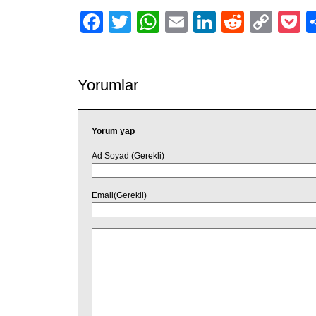
Facebook
Twitter
WhatsApp
Email
LinkedIn
Reddit
Cop
P
Link
Yorumlar
Yorum yap
Ad Soyad (Gerekli)
Email(Gerekli)