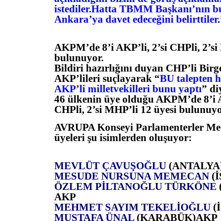
istediler.Hatta TBMM Başkanı’nın b
Ankara’ya davet edeceğini belirttiler
AKPM’de 8’i AKP’li, 2’si CHPli, 2’si
bulunuyor.
Bildiri hazırlığını duyan CHP’li Birg
AKP’lileri suçlayarak “
BU talepten h
AKP’li milletvekilleri bunu yaptı
” di
46 ülkenin üye olduğu AKPM’de 8’i A
CHPli, 2’si MHP’li 12 üyesi bulunuyo
AVRUPA Konseyi Parlamenterler Me
üyeleri şu isimlerden oluşuyor:
MEVLÜT ÇAVUŞOĞLU
(ANTALYA
MESUDE NURSUNA MEMECAN
(
ÖZLEM PİLTANOĞLU TÜRKÖNE
AKP
MEHMET SAYIM TEKELİOĞLU
(
MUSTAFA ÜNAL
(KARABÜK)AKP