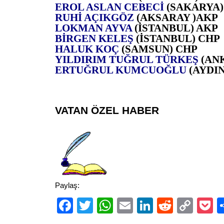
EROL ASLAN CEBECİ
(SAKARYA)
RUHİ AÇIKGÖZ
(AKSARAY )AKP
LOKMAN AYVA
(İSTANBUL) AKP
BİRGEN KELEŞ
(İSTANBUL) CHP
HALUK KOÇ
(SAMSUN) CHP
YILDIRIM TUĞRUL TÜRKEŞ
(AN
ERTUĞRUL KUMCUOĞLU
(AYDI
VATAN ÖZEL HABER
Paylaş:
Facebook
Twitter
WhatsApp
Email
LinkedIn
Reddit
Cop
P
Link