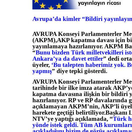
Avrupa’da kimler “Bildiri yayınlayın
AVRUPA Konseyi Parlamenterler Mec
(AKPM),AKP kapatma davası için bil
yayınlamaya hazırlanıyor. AKPM Ba
“
Bunu bizden Türk milletvekilleri iste
Ankara’ya da davet ettiler
” dedi orta
üyeler,
‘Bu talepten haberimiz yok. 
yapmış
” diye tepki gösterdi.
AVRUPA Konseyi Parlamenterler Mec
tarihinde bir ilke imza atarak AKP’ye
kapatma davasına ilişkin bir bildiri
hazırlanıyor. RP ve RP davalarında 
açıklamayan AKPM’nin, AKP’li üyele
harekete geçtiği belirtiliyor.Başkanı
NTV’ye yaptığı açıklamada, “
Türk h
yönde istek geldi. Tüm AB kurumları
açıkladığını bizim de görüş açıklama