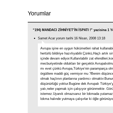
Yorumlar
“194) MANDACI ZİHNİYET’İN İSPATI !” yazisina 1 
Samet Acar yorum tarihi 16 Nisan, 2008 13:18
Avrupa işine en uygun hükümetleri rahat kullanabi
hertürlü bildiriye hazırlıyabilir.Çünkü,Haçlı artık si
içinde devam ediyor.Kullanılabilir zat efendileri,k
mecburiyetinde oldukları bir gerçektir.Avrupalıolma
mı evet çünkü Avrupa,Türkiye’nin paramparça olm
örgütlere maddi güç vermiyor mu ?Benim düşünc
olmak haçlının planlarına yardımcı olmaktır.Bunu
düşünürlüğü yoktur.Bugüne dek Avrupalı Türkiye’y
yatı,neler yapmak için çalışıyor görünmekte .Gör
istemez.Uyanık olmazsanız bir lokmada yutamazl
lokma halınde yutmaya çalışırlar ki öğle görünüyo