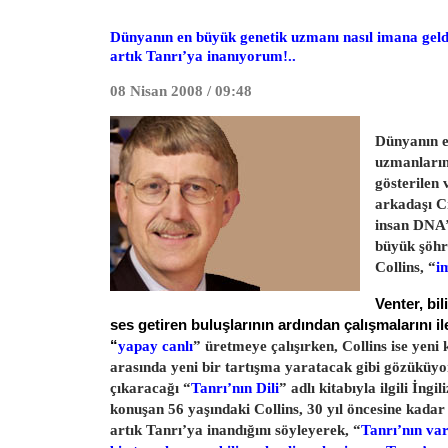
Dünyanın en büyük genetik uzmanı nasıl imana geldi
artık Tanrı’ya inanıyorum!..
08 Nisan 2008 / 09:48
Dünyanın e
uzmanların
gösterilen 
arkadaşı Cr
insan DNA’s
büyük şöhr
Collins, “
i
Venter, bi
ses getiren buluşlarının ardından çalışmalarını il
“
yapay canlı
” üretmeye çalışırken, Collins ise yeni 
arasında yeni bir tartışma yaratacak gibi gözüküyo
çıkaracağı “
Tanrı’nın Dili
” adlı kitabıyla ilgili İng
konuşan 56 yaşındaki Collins, 30 yıl öncesine kadar
artık Tanrı’ya inandığını söyleyerek, “
Tanrı’nın va