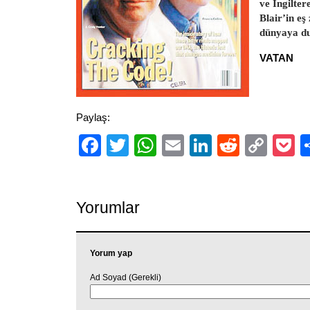
ve İngilte
Blair’in eş
dünyaya d
VATAN
Paylaş:
Facebook
Twitter
WhatsApp
Email
LinkedIn
Reddit
Cop
P
Link
Yorumlar
Yorum yap
Ad Soyad (Gerekli)