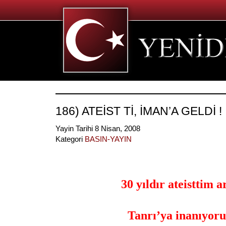
186) ATEİST Tİ, İMAN’A GELDİ !
Yayin Tarihi 8 Nisan, 2008
Kategori
BASIN-YAYIN
30 yıldır ateisttim a
Tanrı’ya inanıyor