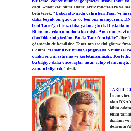
bir temel var ve bilimsel gelişmeler insanı Tanrı’ya
dedi. Amerikalı bilim adamı artık mucizelere ve mel
belirterek, “
Laboratuvarda çalışırken Tanrı’yı hisse
daha büyük bir güç var ve ben ona inanıyorum. DNA
beni Tanrı’ya biraz daha yakınlaştırdı. Hastalıktan
Bilim onlardan umudunu kesmişti. Ama mucizevi o
döndüklerini gördüm. Bu da Tanrı’nın işidir
” diye k
çözmenin de kendisine Tanrı’nın eserini görme fırsa
Collins, “
Önemli bir buluş yaptığınızda o bilimsel co
çünkü onu araştırmış ve keşfetmişsinizdir. Keşfettiği
bu bilgiye daha önce hiçbir insan sahip olamamıştı.
zaman biliyordu
” dedi.
TARİHE G
İnsan vücu
olan DNA’nı
bilim adamı
bilim tarih
dizilimi ve
dönemin AB