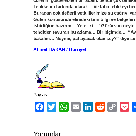
cüretini gösterebilen bir adam, bence çok tehlik
Tehlikenin farkında olarak… Ve tabii tehlikeyi be
Buradan çok değerli yetkililerimize şu çağrıyı y
Gülen konusunda elimdeki tüm bilgi ve belgeler
işbirliğine hazırım… Yeter ki… “Görürsün neyin
tehditler savuran bu adama… Bir biçimde… “A
bakalım… Neymiş patlayacak olan şey?” diye s
Ahmet HAKAN / Hürriyet
Paylaş:
Facebook
Twitter
WhatsApp
Email
LinkedIn
Reddit
Cop
P
Link
Yorumlar