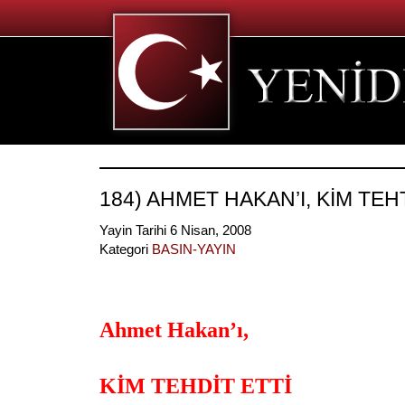
184) AHMET HAKAN’I, KİM TEHT
Yayin Tarihi 6 Nisan, 2008
Kategori
BASIN-YAYIN
Ahmet Hakan’ı,
KİM TEHDİT ETTİ