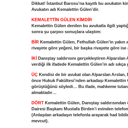
Dikkat! İstanbul Barosu’na kayıtlı bu avukatın ki
Avukatın adı Kemalettin Gülen’dir.
KEMALETTİN GÜLEN KİMDİR
Kemalettin Gülen denilen bu avukatla ilgili yapt
sonra şu çarpıcı sonuçlara ulaştım:
BİR
Kemalettin Gülen, Fethullah Gülen’in yakın 
rivayete göre yeğeni, bir başka rivayete göre i
İKİ
Danıştay saldırısını gerçekleştiren Alparsla
verdiği ilk ifadede Kemalettin Gülen’in adı sıkç
ÜÇ
Kendisi de bir avukat olan Alparslan Arslan, 
önce Hukuk Fakültesi’nden arkadaşı Kemalettin Gü
görüştüğünü söyledi… Bu ifade, mahkeme tutana
almaktadır…
DÖRT
Kemalettin Gülen, Danıştay saldırısından 
Dairesi Başkanı Mustafa Birden’i evinden telefo
(Anlaşılan arkadaşın telefonla arayarak had bildir
mevcut).