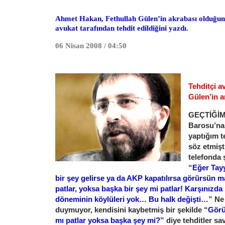
Ahmet Hakan, Fethullah Gülen’in akrabası olduğun
avukat tarafından tehdit edildiğini yazdı.
06 Nisan 2008 / 04:50
Tehditçi a
Gülen’in a
GEÇTİĞİMİ
Barosu’na k
yaptığım 
söz etmi
telefonda 
“
Eğer Tay
bir şey gelirse ya da AKP kapatılırsa görürsün m
patlar, yoksa başka bir şey mi patlar! Karşınızd
döneminin köylüleri yok… Bu halk değişti…
” Ne
duymuyor, kendisini kaybetmiş bir şekilde “
Görü
mı patlar yoksa başka şey mi?
” diye tehditler s