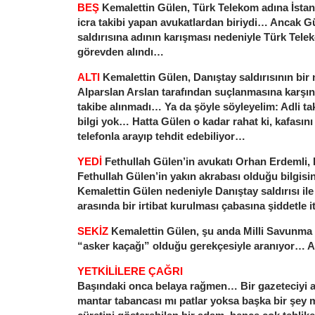
BEŞ
Kemalettin Gülen, Türk Telekom adına İsta
icra takibi yapan avukatlardan biriydi… Ancak G
saldırısına adının karışması nedeniyle Türk Tele
görevden alındı…
ALTI
Kemalettin Gülen, Danıştay saldırısının bir 
Alparslan Arslan tarafından suçlanmasına karşın 
takibe alınmadı… Ya da şöyle söyleyelim: Adli tak
bilgi yok… Hatta Gülen o kadar rahat ki, kafasını
telefonla arayıp tehdit edebiliyor…
YEDİ
Fethullah Gülen’in avukatı Orhan Erdemli, 
Fethullah Gülen’in yakın akrabası olduğu bilgis
Kemalettin Gülen nedeniyle Danıştay saldırısı il
arasında bir irtibat kurulması çabasına şiddetle i
SEKİZ
Kemalettin Gülen, şu anda Milli Savunma 
“asker kaçağı” olduğu gerekçesiyle aranıyor… Ad
YETKİLİLERE ÇAĞRI
Başındaki onca belaya rağmen… Bir gazeteciyi 
mantar tabancası mı patlar yoksa başka bir şey 