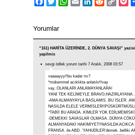
Facebook
Twitter
WhatsApp
Email
LinkedIn
Reddit
Cop
P
Link
Yorumlar
“161) HARİTA ÜZERİNDE, 2. DÜNYA SAVAŞI” yazis
yapilmis
sevgi ödlek yorum tarihi 7 Aralık, 2008 03:57
vaaaayyy!!bu kadar mı?
*mükemmel acıklıkta anlatılır!!vay
vay..OLANLARI.ANLAMAYANLARA!
YANİ TEK KELİMEYLE BRAVO,HAZIRLAYANA..
-AMA ALMANYAYLA BASLAMIS..BU İSLER..A
NASILDA ELELE VERMİSLER!!PÜSKÜRTMÜSL
*TABİİ BU ARADA..KİMLER YOK EDİLMEMİSKİ!
-DEMEKKİ SAVASLAR OLMASA..DÜNYA CÖKÜ
ALMANYADAKİ HAKİMİYET!!NASILDA ACIKCA
FRANSA..ile ABD..’YAHUDİLER’demek..belliki.