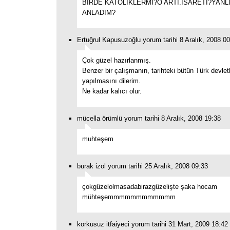
BİRDE KATOLİKLERMİ?O ARTI.İSARETİ?YANL
ANLADIM?
Ertuğrul Kapusuzoğlu yorum tarihi 8 Aralık, 2008 0
Çok güzel hazırlanmış.
Benzer bir çalışmanın, tarihteki bütün Türk devletl
yapılmasını dilerim.
Ne kadar kalıcı olur.
mücella örümlü yorum tarihi 8 Aralık, 2008 19:38
muhteşem
burak izol yorum tarihi 25 Aralık, 2008 09:33
çokgüzelolmasadabirazgüzelişte şaka hocam
mühteşemmmmmmmmmmmm
korkusuz itfaiyeci yorum tarihi 31 Mart, 2009 18:42