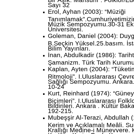
Sayı 32
Erol, Ayhan (2003): “Müziği
Tanımlamak”.Cumhuriyetimizin
Müzik Sempozyumu.30-31 Eki
Üniversitesi.
Goleman, Daniel (2004): Duyg
B.Seçkin Yüksel.25.basım. İsta
Bilim Yayınları.
İnan, Abdulkadir (1986): Tari
Şamanizm. Türk Tarih Kurumu
Kaplan, Ayten (2004): “Tüketim
Ritmoloji”. I.Uluslararası Çevr
Sağlığı Sempozyumu. Ankara.
10-24
Kurt, Reinhard (1974): “Güney 
Biçimleri”. I.Uluslararası Folk
Bildirileri. Ankara . Kültür Baka
192-215.
Mubeşşir Al-Terazi, Abdullah (
Kerim ve Açıklamalı Meâli. Su
Krallığı Medine-i Münevvere. 