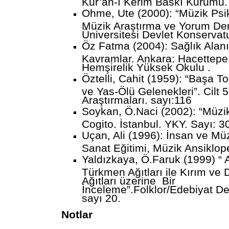
Kur’ân-ı Kerim Baskı Kurumu.
Ohme, Ute (2000): “Müzik Psik
Müzik Araştırma ve Yorum Der
Üniversitesi Devlet Konservatu
Öz Fatma (2004): Sağlık Alan
Kavramlar. Ankara: Hacettepe 
Hemşirelik Yüksek Okulu .
Öztelli, Cahit (1959): “Başa 
ve Yas-Ölü Gelenekleri”. Cilt 5
Araştırmaları. sayı:116
Soykan, Ö.Naci (2002): “Müzik 
Cogito. İstanbul. YKY. Sayı: 3
Uçan, Ali (1996): İnsan ve Mü
Sanat Eğitimi, Müzik Ansiklope
Yaldızkaya, Ö.Faruk (1999) “
Türkmen Ağıtları ile Kırım ve
Ağıtları üzerine Bir
İnceleme”.Folklor/Edebiyat Der
sayı 20.
Notlar