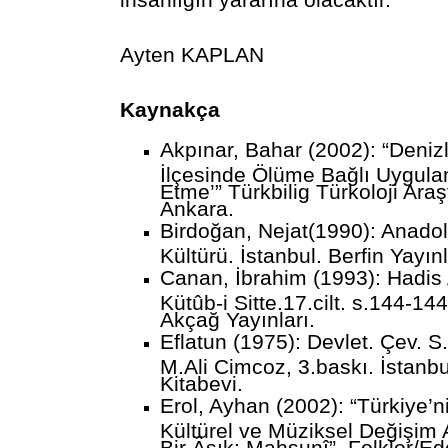
insanlığın yararına olacaktır.
Ayten KAPLAN
Kaynakça
Akpınar, Bahar (2002): “Denizli 
İlçesinde Ölüme Bağlı Uygula
Etme’” Türkbilig Türkoloji Araş
Ankara.
Birdoğan, Nejat(1990): Anadol
Kültürü. İstanbul. Berfin Yayınl
Canan, İbrahim (1993): Hadis 
Kütûb-i Sitte.17.cilt. s.144-144
Akçağ Yayınları.
Eflatun (1975): Devlet. Çev. 
M.Ali Cimcoz, 3.baskı. İstanb
Kitabevi.
Erol, Ayhan (2002): “Türkiye’
Kültürel ve Müziksel Değişim
Bir Âşık: Mahsunî”. Folklor/Ed