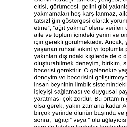
eltisi, görümcesi, gelini gibi yakınl
yakmamaları hoş karşılanmaz, ail
tatsızlığın göstergesi olarak yorum
etme”, “ağıt yakma” ölene verilen 
aile ve toplum içindeki yerini ve ö
için gerekli görülmektedir. Ancak,
yaşanan ruhsal sıkıntıyı toplumla
yakınları dışındaki kişilerde de o 
oluşturabilmek deneyim, birikim, 
becerisi gerektirir. O gelenekte 
deneyim ve becerisini geliştirmeyen
insan beyninin limbik sistemindek
işleyişi sağlaması ve duygusal pa
yaratması çok zordur. Bu ortamın g
olsa gerek, yakın zamana kadar 
birçok yerinde ölünün başında ve
sonra, “ağıtçı” veya “ ölü ağlayıcıs