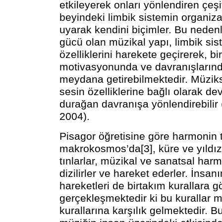
etkileyerek onları yönlendiren çeşit
beyindeki limbik sistemin organi
uyarak kendini biçimler. Bu neden
gücü olan müzikal yapı, limbik sis
özelliklerini harekete geçirerek, bi
motivasyonunda ve davranışlarında
meydana getirebilmektedir. Müzikse
sesin özelliklerine bağlı olarak d
durağan davranışa yönlendirebili
2004).
Pisagor öğretisine göre harmonin 
makrokosmos’da[3], küre ve yıldız
tınlarlar, müzikal ve sanatsal ha
dizilirler ve hareket ederler. İnsan
hareketleri de birtakım kurallara g
gerçekleşmektedir ki bu kurallar m
kurallarına karşılık gelmektedir. 