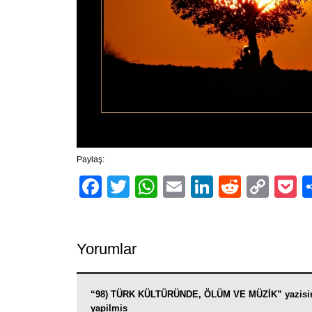
Paylaş:
Facebook
Twitter
WhatsApp
Email
LinkedIn
Reddit
Cop
P
Link
Yorumlar
“98) TÜRK KÜLTÜRÜNDE, ÖLÜM VE MÜZİK” yazisi
yapilmis