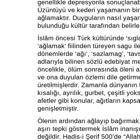
genellikle depresyonla sonuçlanabi
Üzüntüyü ve kederi yaşamanın bir
ağlamaktır. Duyguların nasıl yaşa
bulunduğu kültür tarafından belirle
İslâm öncesi Türk kültüründe ‘sıgl
‘ağlamak’ fiilinden türeyen sagu i
dönemlerde ‘ağı’, ‘sazlamag’, ‘tavs’
adlarıyla bilinen sözlü edebiyat met
öncelikle, ölüm sonrasında öleni
ve ona duyulan özlemi dile getirm
üretilmişlerdir. Zamanla dünyanın 
kısalığı, ayrılık, gurbet, çeşitli yo
afetler gibi konular, ağıtların kaps
genişletmiştir.
Ölenin ardından ağlayıp bağırma
aşırı tepki göstermek İslâm inanı
değildir. Hadis-i Şerif 500’de “Alla