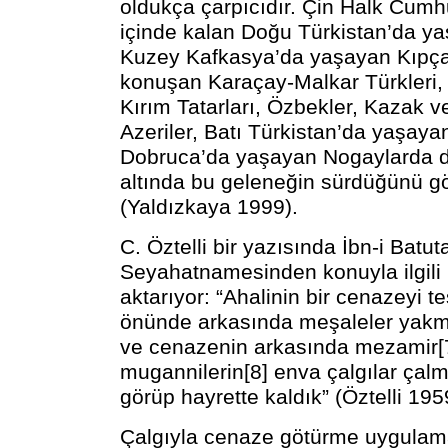
oldukça çarpıcıdır. Çin Halk Cumhur
içinde kalan Doğu Türkistan’da ya
Kuzey Kafkasya’da yaşayan Kıpça
konuşan Karaçay-Malkar Türkleri, 
Kırım Tatarları, Özbekler, Kazak ve
Azeriler, Batı Türkistan’da yaşaya
Dobruca’da yaşayan Nogaylarda d
altında bu geleneğin sürdüğünü g
(Yaldızkaya 1999).
C. Öztelli bir yazısında İbn-i Batut
Seyahatnamesinden konuyla ilgili
aktarıyor: “Ahalinin bir cenazeyi te
önünde arkasında meşaleler yak
ve cenazenin arkasında mezamir[7
mugannilerin[8] enva çalgılar çalm
görüp hayrette kaldık” (Öztelli 195
Çalgıyla cenaze götürme uygulama