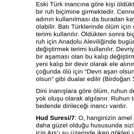
Eski Türk inancına göre kişi öldü
bir ruh biçimine girmektedir. Cenn
adının kullanılması da buradan ka
olabilir. Batı Türklerinde ölüm içi
terimi kullanılır. Öldükten sonra bi
ruh için Anadolu Aleviliğinde bugü
değiştirmek terimi kullanılır. Devri
bir aşaması olan bu kalıp değiştir
yeni kalıp bir devir olarak ele alınır
çoğunda ölü için “Devri aşan olsu
olsun” gibi dualar edilir (Birdoğan
Dini inanışlara göre ölüm, ruhun d
yok oluşu olarak algılanır. Ruhun 
bedende dirileceği inancı vardır.
Hud Suresi/7
: O, hanginizin ame
daha güzel olduğu hususunda sizi
için Arş’ı su üzerinde iken gökleri v