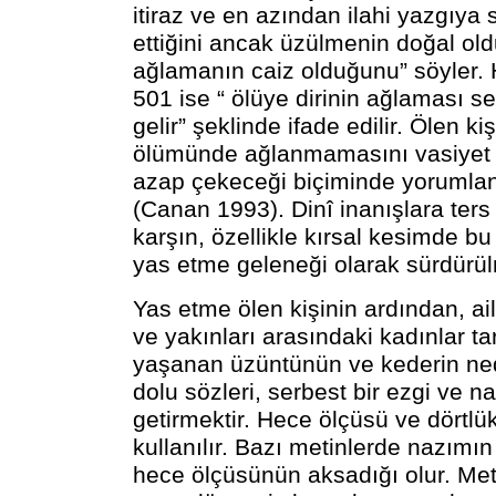
itiraz ve en azından ilahi yazgıya 
ettiğini ancak üzülmenin doğal ol
ağlamanın caiz olduğunu” söyler. H
501 ise “ ölüye dirinin ağlaması s
gelir” şeklinde ifade edilir. Ölen k
ölümünde ağlanmamasını vasiyet e
azap çekeceği biçiminde yorumla
(Canan 1993). Dinî inanışlara ter
karşın, özellikle kırsal kesimde b
yas etme geleneği olarak sürdürül
Yas etme ölen kişinin ardından, ail
ve yakınları arasındaki kadınlar t
yaşanan üzüntünün ve kederin ne
dolu sözleri, serbest bir ezgi ve n
getirmektir. Hece ölçüsü ve dörtlü
kullanılır. Bazı metinlerde nazımın
hece ölçüsünün aksadığı olur. Met