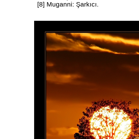
[8] Muganni: Şarkıcı.