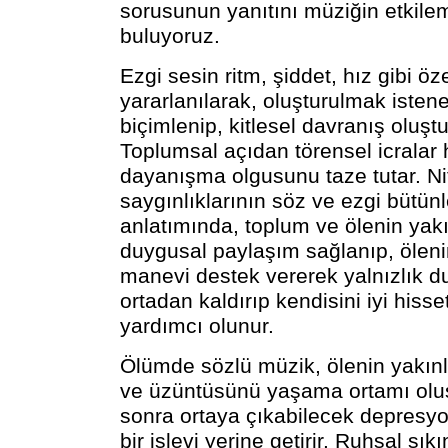
sorusunun yanıtını müziğin etkil
buluyoruz.
Ezgi sesin ritm, şiddet, hız gibi öz
yararlanılarak, oluşturulmak iste
biçimlenip, kitlesel davranış oluşt
Toplumsal açıdan törensel icralar
dayanışma olgusunu taze tutar. Ni
saygınlıklarının söz ve ezgi bütün
anlatımında, toplum ve ölenin yakı
duygusal paylaşım sağlanıp, öleni
manevi destek vererek yalnızlık 
ortadan kaldırıp kendisini iyi hiss
yardımcı olunur.
Ölümde sözlü müzik, ölenin yakınl
ve üzüntüsünü yaşama ortamı olu
sonra ortaya çıkabilecek depresyo
bir işlevi yerine getirir. Ruhsal sıkı