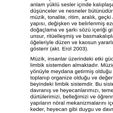
anlam yüklü sesler içinde kalıplaşan
düşünceler ve nesneler bütünüdür.
müzik, tonalite, ritim, aralık, geçki
yapısı, değişken ve belirlenmiş ezg
doğaçlama ve şarkı sözü içeriği gi
unsur, ritüelleşmiş ve basmakalıp
öğeleriyle düzen ve kaosun yararlı 
gösterir (akt. Erol 2003).
Müzik, insanlar üzerindeki etki g
limbik sistemden almaktadır. Müz
yönüyle meydana getirmiş olduğu e
toplanıp organize olduğu ve değerle
beyindeki limbik sistemdir. Bu sis
davranış ve heyecanlarımızı, temel
dürtülerimizi, belleğimizi ve öğrenm
yapıların nöral mekanizmalarını içe
keder, heyecan gibi duygu ve davr