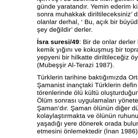
günde yaratandır. Yemin ederim ki
sonra muhakkak diriltileceksiniz’ d
olanlar derhal, ‘ Bu, açık bir büyü
şey değildir’ derler.
İsra suresi/49
: Bir de onlar derler 
kemik yığını ve kokuşmuş bir topr
yepyeni bir hilkatte diriltileceğiz ö
(Mubeşşir Al-Terazi 1987).
Türklerin tarihine baktığımızda Or
Şamanist inançtaki Türklerin defin
törenlerinde ölü kültü oluşturduğ
Ölüm sonrası uygulamaları yönete
Şaman’dır. Şaman ölünün diğer dü
kolaylaştırmakta ve ölünün ruhunu
yaşadığı yere dönerek orada bulun
etmesini önlemektedir (İnan 1986)