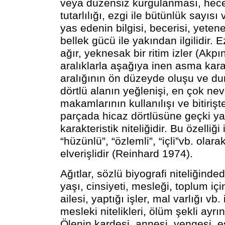
veya düzensiz kurgulanması, hec
tutarlılığı, ezgi ile bütünlük sayısı v
yas edenin bilgisi, becerisi, yeten
bellek gücü ile yakından ilgilidir. E
ağır, yeknesak bir ritim izler (Akpın
aralıklarla aşağıya inen asma karar
aralığının ön düzeyde oluşu ve d
dörtlü alanın yeğlenişi, en çok ne
makamlarının kullanılışı ve bitiriş
parçada hicaz dörtlüsüne geçki ya
karakteristik niteliğidir. Bu özelliği i
“hüzünlü”, “özlemli”, “içli”vb. ola
elverişlidir (Reinhard 1974).
Ağıtlar, sözlü biyografi niteliğinded
yaşı, cinsiyeti, mesleği, toplum içi
ailesi, yaptığı işler, mal varlığı vb. 
mesleki nitelikleri, ölüm şekli ayrıntı
Ölenin kardeşi, annesi, yengesi, eşi