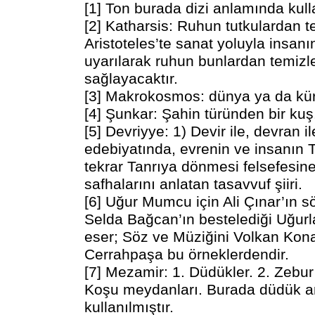
[1] Ton burada dizi anlamında kull
[2] Katharsis: Ruhun tutkulardan 
Aristoteles’te sanat yoluyla insanı
uyarılarak ruhun bunlardan temiz
sağlayacaktır.
[3] Makrokosmos: dünya ya da kür
[4] Şunkar: Şahin türünden bir kuş
[5] Devriyye: 1) Devir ile, devran ile
edebiyatında, evrenin ve insanın 
tekrar Tanrıya dönmesi felsefesine
safhalarını anlatan tasavvuf şiiri.
[6] Uğur Mumcu için Ali Çınar’ın sö
Selda Bağcan’ın bestelediği Uğurl
eser; Söz ve Müziğini Volkan Kona
Cerrahpaşa bu örneklerdendir.
[7] Mezamir: 1. Düdükler. 2. Zebur’
Koşu meydanları. Burada düdük 
kullanılmıştır.