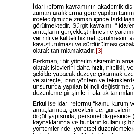
İdari reform kavramının akademik disip
zaman aralıklarına göre yapılan tanım
irdelediğimizde zaman içinde farklıla
görülmektedir. Sürgit kavramı, “ idaren
amaçların gerçekleştirilmesine yardımc
verimli ve kaliteli hizmet görülmesini 
kavuşturulması ve sürdürülmesi çabal
olarak tanımlamaktadır.
[3]
Berkman, “bir yönetim sisteminin amaç
olarak işlevlerini daha hızlı, nitelikli, ver
şekilde yapacak düzeye çıkarmak üzer
ve süreçte, idari yöntem ve tekniklerd
unsurunda yapılan bilinçli değiştirme,
düzenleme girişimleri” olarak tanımlam
Erkul ise idari reformu “kamu kurum ve
amaçlarında, görevlerinde, görevlerin
örgüt yapısında, personel dizgesinde 
kaynaklarında ve bunların kullanılış bi
yöntemlerinde, yönetsel düzenlemele