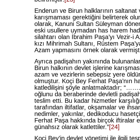
Enderun ve Birun halklarının saltanat v
karışmaması gerektiğini belirterek ol
olarak, Kanuni Sultan Süleyman döne
eski usullere uymadan has harem ha
silahtarı olan İbrahim Paşa’yı Vezir-
kızı Mihrimah Sultanı, Rüstem Paşa’ya
Azam yapmasını örnek olarak vermişti
Ayrıca padişahın yakınında bulunanla
Birun halkının devlet işlerine karışması
azam ve vezirlerin sebepsiz yere öldür
olmuştur. Koçi Bey Ferhat Paşa’nın h
katledilişini şöyle anlatmaktadır; “……
oğlunu da beraberinde devletli padişa
teslim etti. Bu kadar hizmetler karşılı
tarafından iltifatlar, okşamalar ve ihsa
nedimler, yakınlar, dedikoducu hasetçi
Ferhat Paşa hakkında birçok iftiralar 
günahsız olarak katlettiler.”
[24]
Koçi Bey’in devlet yönetimi ile ilgili tesp