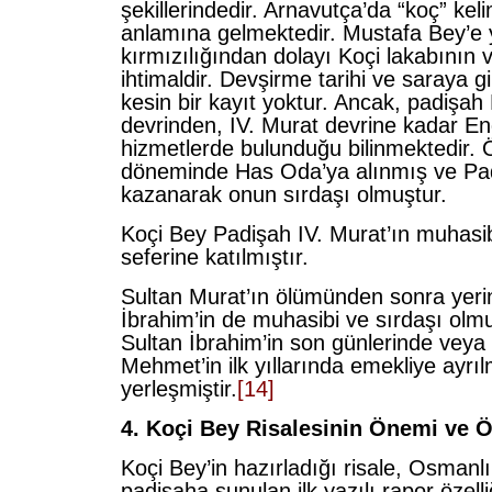
şekillerindedir. Arnavutça’da “koç” kel
anlamına gelmektedir. Mustafa Bey’e
kırmızılığından dolayı Koçi lakabının 
ihtimaldir. Devşirme tarihi ve saraya giriş
kesin bir kayıt yoktur. Ancak, padişah
devrinden, IV. Murat devrine kadar End
hizmetlerde bulunduğu bilinmektedir. Ö
döneminde Has Oda’ya alınmış ve Pad
kazanarak onun sırdaşı olmuştur.
Koçi Bey Padişah IV. Murat’ın muhasi
seferine katılmıştır.
Sultan Murat’ın ölümünden sonra yeri
İbrahim’in de muhasibi ve sırdaşı olm
Sultan İbrahim’in son günlerinde vey
Mehmet’in ilk yıllarında emekliye ayrı
yerleşmiştir.
[14]
4.
Koçi Bey Risalesinin Önemi ve Öz
Koçi Bey’in hazırladığı risale, Osmanlı
padişaha sunulan ilk yazılı rapor özelli