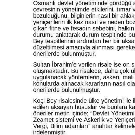
Osmanlı devlet yönetiminde gördüğü ak
çevresinin yönetimde etkilerini, tıma
bozulduğunu, bilginlerin nasıl bir ahlak
yeniçerilerin ilk kez nasıl ve neden b
çıkan fitne ve fesadın sebebini, halkı
durumu anlatarak durum tespitinde bu
Bey tespitlerinin ardından her bir ak
düzeltilmesi amacıyla alınması gereken
önerilerde bulunmuştur.
Sultan İbrahim’e verilen risale ise on
oluşmaktadır. Bu risalede, daha çok ü
uygulanacak yöntemlerin, askeri, mali
konularda alınacak kararların nasıl ol
önerilerde bulunulmuştur.
Koçi Bey risalesinde ülke yönetimi ile il
edilen aksayan hususlar ve bunlara karş
öneriler metin içinde; “Devlet Yönetim
Zeamet sistemi ve Askerlik ve Yeniçeri
Vergi, Bilim adamları” anahtar kelimel
irdelenmiştir.