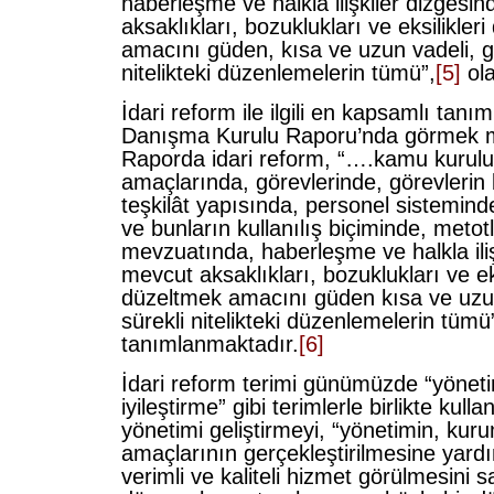
haberleşme ve halkla ilişkiler dizgesin
aksaklıkları, bozuklukları ve eksilikler
amacını güden, kısa ve uzun vadeli, ge
nitelikteki düzenlemelerin tümü”,
[5]
ola
İdari reform ile ilgili en kapsamlı tan
Danışma Kurulu Raporu’nda görmek
Raporda idari reform, “….kamu kurulu
amaçlarında, görevlerinde, görevlerin
teşkilât yapısında, personel sistemind
ve bunların kullanılış biçiminde, metot
mevzuatında, haberleşme ve halkla iliş
mevcut aksaklıkları, bozuklukları ve eks
düzeltmek amacını güden kısa ve uzun
sürekli nitelikteki düzenlemelerin tümü
tanımlanmaktadır.
[6]
İdari reform terimi günümüzde “yönetim
iyileştirme” gibi terimlerle birlikte kull
yönetimi geliştirmeyi, “yönetimin, kur
amaçlarının gerçekleştirilmesine yardı
verimli ve kaliteli hizmet görülmesini 