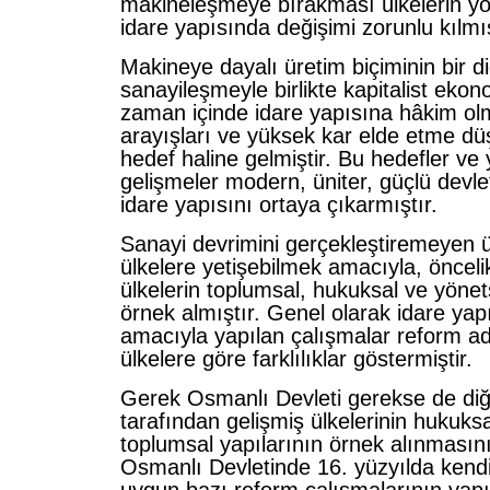
makineleşmeye bırakması ülkelerin y
idare yapısında değişimi zorunlu kılmış
Makineye dayalı üretim biçiminin bir di
sanayileşmeyle birlikte kapitalist eko
zaman içinde idare yapısına hâkim o
arayışları ve yüksek kar elde etme dü
hedef haline gelmiştir. Bu hedefler ve
gelişmeler modern, üniter, güçlü devlet
idare yapısını ortaya çıkarmıştır.
Sanayi devrimini gerçekleştiremeyen ül
ülkelere yetişebilmek amacıyla, önceli
ülkelerin toplumsal, hukuksal ve yönets
örnek almıştır. Genel olarak idare yapı
amacıyla yapılan çalışmalar reform ad
ülkelere göre farklılıklar göstermiştir.
Gerek Osmanlı Devleti gerekse de diğe
tarafından gelişmiş ülkelerinin hukuksa
toplumsal yapılarının örnek alınmasını
Osmanlı Devletinde 16. yüzyılda kendi