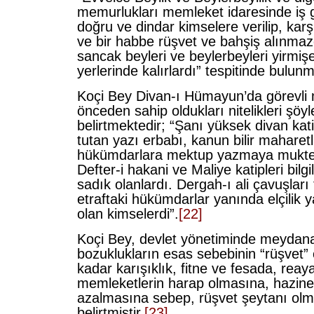
memurlukları memleket idaresinde iş
doğru ve dindar kimselere verilip, karş
ve bir habbe rüşvet ve bahşiş alınmaz
sancak beyleri ve beylerbeyleri yirmişe
yerlerinde kalırlardı” tespitinde bulun
Koçi Bey Divan-ı Hümayun’da görevli
önceden sahip oldukları nitelikleri şöyl
belirtmektedir; “Şanı yüksek divan kati
tutan yazı erbabı, kanun bilir maharetli
hükümdarlara mektup yazmaya mukted
Defter-i hakani ve Maliye katipleri bilgi
sadık olanlardı. Dergah-ı ali çavuşları t
etraftaki hükümdarlar yanında elçilik 
olan kimselerdi”.
[22]
Koçi Bey, devlet yönetiminde meydan
bozuklukların esas sebebinin “rüşvet”
kadar karışıklık, fitne ve fesada, reay
memleketlerin harap olmasına, hazinel
azalmasına sebep, rüşvet şeytanı olm
belirtmiştir.
[23]