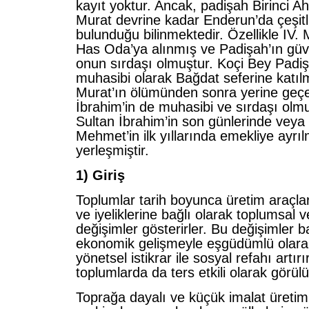
kayıt yoktur. Ancak, padişah Birinci A
Murat devrine kadar Enderun’da çeşitl
bulunduğu bilinmektedir. Özellikle IV
Has Oda’ya alınmış ve Padişah’ın güv
onun sırdaşı olmuştur. Koçi Bey Padiş
muhasibi olarak Bağdat seferine katılm
Murat’ın ölümünden sonra yerine geç
İbrahim’in de muhasibi ve sırdaşı olm
Sultan İbrahim’in son günlerinde vey
Mehmet’in ilk yıllarında emekliye ayrı
yerleşmiştir.
1) Giriş
Toplumlar tarih boyunca üretim araçla
ve iyeliklerine bağlı olarak toplumsal v
değişimler gösterirler. Bu değişimler 
ekonomik gelişmeyle eşgüdümlü olarak
yönetsel istikrar ile sosyal refahı artır
toplumlarda da ters etkili olarak görülü
Toprağa dayalı ve küçük imalat üretim 