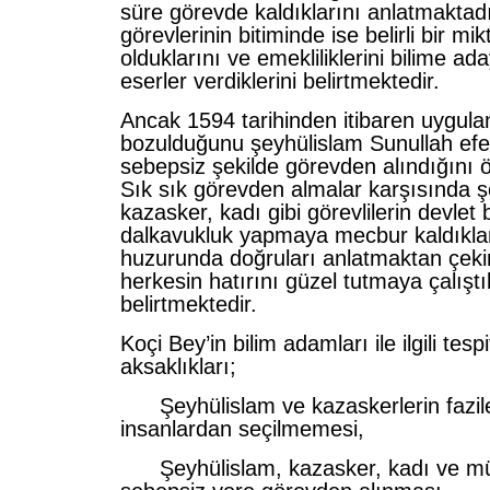
süre görevde kaldıklarını anlatmaktadı
görevlerinin bitiminde ise belirli bir mi
olduklarını ve emekliliklerini bilime ad
eserler verdiklerini belirtmektedir.
Ancak 1594 tarihinden itibaren uygul
bozulduğunu şeyhülislam Sunullah efe
sebepsiz şekilde görevden alındığını 
Sık sık görevden almalar karşısında ş
kazasker, kadı gibi görevlilerin devlet
dalkavukluk yapmaya mecbur kaldıklar
huzurunda doğruları anlatmaktan çekin
herkesin hatırını güzel tutmaya çalıştı
belirtmektedir.
Koçi Bey’in bilim adamları ile ilgili tespit
aksaklıkları;
Şeyhülislam ve kazaskerlerin faziletli
insanlardan seçilmemesi,
Şeyhülislam, kazasker, kadı ve mü