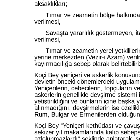
aksaklıkları;
Tımar ve zeametin bölge halkında
verilmesi,
Savaşta yararlılık göstermeyen, itaa
verilmesi,
Tımar ve zeametin yerel yetkililerin
yerine merkezden (Vezir-i Azam) veril
kayırmacılığa sebep olarak belirtebiliri
Koçi Bey yeniçeri ve askerlik konusund
devletin önceki dönemlerdeki uygulama
Yeniçerilerin, cebecilerin, topçuların v
askerlerin genellikle devşirme sistemi 
yetiştirildiğini ve bunların içine başka y
alınmadığını, devşirmelerin ise özelli
Rum, Bulgar ve Ermenilerden olduğunu
Koçi Bey “Yeniçeri kethüdası ve çavuşl
sekizer yıl makamlarında kalıp sebeps
azlolunmazlardı” şeklinde anlatarak, 