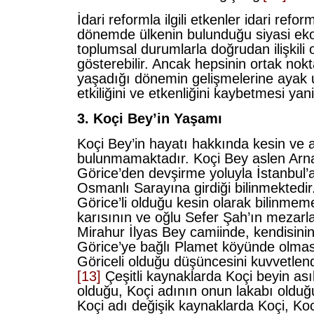
İdari reformla ilgili etkenler idari refo
dönemde ülkenin bulunduğu siyasi ek
toplumsal durumlarla doğrudan ilişkili ol
gösterebilir. Ancak hepsinin ortak nokt
yaşadığı dönemin gelişmelerine ayak
etkiliğini ve etkenliğini kaybetmesi yan
3. Koçi Bey’in Yaşamı
Koçi Bey’in hayatı hakkında kesin ve aç
bulunmamaktadır. Koçi Bey aslen Arn
Görice’den devşirme yoluyla İstanbul’a 
Osmanlı Sarayına girdiği bilinmektedir
Görice’li olduğu kesin olarak bilinme
karısının ve oğlu Sefer Şah’ın mezarl
Mirahur İlyas Bey camiinde, kendisini
Görice’ye bağlı Plamet köyünde olması
Göriceli olduğu düşüncesini kuvvetlen
[13]
Çeşitli kaynaklarda Koçi beyin ası
olduğu, Koçi adının onun lakabı olduğu 
Koçi adı değişik kaynaklarda Koçi, Ko