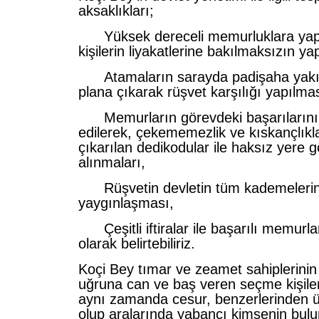
aksaklıkları;
Yüksek dereceli memurluklara yapı
kişilerin liyakatlerine bakılmaksızın ya
Atamaların sarayda padişaha yakın
plana çıkarak rüşvet karşılığı yapılmas
Memurların görevdeki başarılarının
edilerek, çekememezlik ve kıskançlıkl
çıkarılan dedikodular ile haksız yere 
alınmaları,
Rüşvetin devletin tüm kademeleri
yaygınlaşması,
Çeşitli iftiralar ile başarılı memurla
olarak belirtebiliriz.
Koçi Bey tımar ve zeamet sahiplerinin 
uğruna can ve baş veren seçme kişiler
aynı zamanda cesur, benzerlerinden üstü
olup aralarında yabancı kimsenin bul