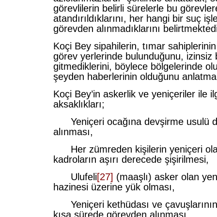
görevlilerin belirli sürelerle bu görevler
atandırıldıklarını, her hangi bir suç iş
görevden alınmadıklarını belirtmektedi
Koçi Bey sipahilerin, tımar sahiplerinin
görev yerlerinde bulunduğunu, izinsiz
gitmediklerini, böylece bölgelerinde ol
şeyden haberlerinin olduğunu anlatma
Koçi Bey’in askerlik ve yeniçeriler ile ilgi
aksaklıkları;
Yeniçeri ocağına devşirme usulü dış
alınması,
Her zümreden kişilerin yeniçeri ola
kadroların aşırı derecede şişirilmesi,
Ulufeli
[27]
(maaşlı) asker olan yeni
hazinesi üzerine yük olması,
Yeniçeri kethüdası ve çavuşlarının ç
kısa sürede görevden alınması,