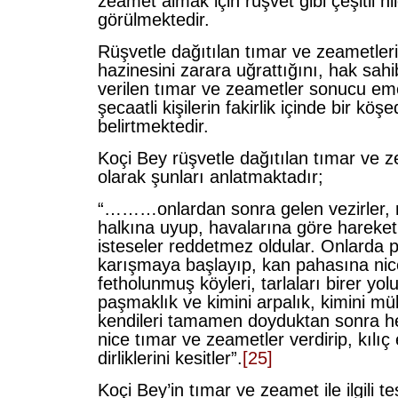
zeamet almak için rüşvet gibi çeşitli h
görülmektedir.
Rüşvetle dağıtılan tımar ve zeametleri
hazinesini zarara uğrattığını, hak sahi
verilen tımar ve zeametler sonucu eme
şecaatli kişilerin fakirlik içinde bir köş
belirtmektedir.
Koçi Bey rüşvetle dağıtılan tımar ve ze
olarak şunları anlatmaktadır;
“………onlardan sonra gelen vezirler, 
halkına uyup, havalarına göre hareket
isteseler reddetmez oldular. Onlarda p
karışmaya başlayıp, kan pahasına nice
fetholunmuş köyleri, tarlaları birer yol
paşmaklık ve kimini arpalık, kimini mül
kendileri tamamen doyduktan sonra he
nice tımar ve zeametler verdirip, kılıç
dirliklerini kesitler”.
[25]
Koçi Bey’in tımar ve zeamet ile ilgili tes