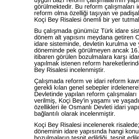
uygun bazı reform çalışmalarının yapı
görülmektedir. Bu reform çalışmaları iç
reform olma özelliği taşıyan ve padişa
Koçi Bey Risalesi önemli bir yer tutma
Bu çalışmada günümüz Türk idare sis
dönem alt yapısını meydana getiren O
idare sisteminde, devletin kurulma ve
döneminde pek görülmeyen ancak 16. 
itibaren görülen bozulmalara karşı ida
yapılmak istenen reform hareketlerinde
Bey Risalesi incelenmiştir.
Çalışmada reform ve idari reform kavr
gerekli kılan genel sebepler irdelene
Devletinde yapılan reform çalışmaları 
verilmiş, Koçi Bey’in yaşamı ve yaşad
özellikleri ile Osmanlı Devleti idari ya
bağlantılı olarak incelenmiştir.
Koçi Bey Risalesi incelenerek risalede
döneminin idare yapısında hangi konu
bozulmaların tespit edildiği, tespit ed