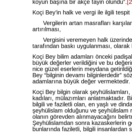
koyun başına bir akçe tayin olundu”.
[2
Koçi Bey’in halk ve vergi ile ilgili tespit 
Vergilerin artan masrafları karşıl
artırılması,
Vergisini veremeyen halk üzerinde y
tarafından baskı uygulanması, olarak be
Koçi Bey bilim adamları önceki padiş
büyük değerler verildiğini ve bu değer
nice güzel eserlerin meydana getirildiği
Bey “bilginin devamı bilginlerdedir” söz
adamlarına büyük değer vermektedir.
Koçi Bey bilgin olarak şeyhülislamları,
kadıları, mülazımları anlatmaktadır. Bi
bilgili ve faziletli olan, en yaşlı ve dind
şeyhülislam olduğunu ve şeyhülislam 
olanın görevden alınmayacağını belirt
Şeyhülislamdan sonra kazaskerlerin ge
bunlarında faziletli, bilgili insanlardan 