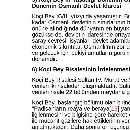
Dönemin Osmanlı Devlet İdaresi
Koçi Bey XVII. yüzyılda yaşamıştır. 
kadar Osmanlı devletinin sınırlarının
önüne alındığında dünyanın en büyük 
gözükse de, devletin idaresinde ortaya
saray çevresi, isyanlar, devlet adamları
ekonomik sıkıntılar, Osmanlı’nın zor
ve gelecek için pekiyi umutların görülm
dönemdir.
6) Koçi Bey Risalesinin İrdelenmes
Koçi Bey Risalesi Sultan IV. Murat ve 
verilen iki risaleden oluşmaktadır. Sul
verilen risale 22 bölümden meydana ge
Koçi Bey, başlangıç bölümü olan birin
“Padişahların reaya ve beraya
[19]
yani
ilgilenmesini ve bilgisine göre hareket 
ile mücahit gazilere hak ettiklerinin ver
anlatmaktadır. Daha sonra on üçüncü