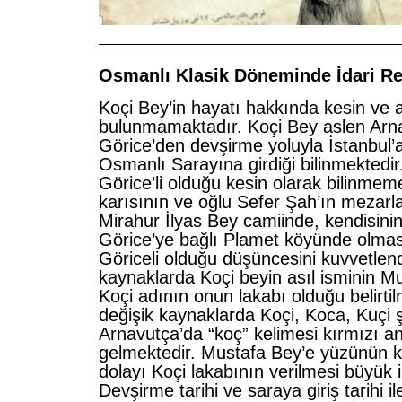
——————————————————————
Osmanlı Klasik Döneminde İdari Re
Koçi Bey’in hayatı hakkında kesin ve aç
bulunmamaktadır. Koçi Bey aslen Arn
Görice’den devşirme yoluyla İstanbul’a 
Osmanlı Sarayına girdiği bilinmektedir
Görice’li olduğu kesin olarak bilinme
karısının ve oğlu Sefer Şah’ın mezarl
Mirahur İlyas Bey camiinde, kendisini
Görice’ye bağlı Plamet köyünde olması
Göriceli olduğu düşüncesini kuvvetlend
kaynaklarda Koçi beyin asıl isminin M
Koçi adının onun lakabı olduğu belirtil
değişik kaynaklarda Koçi, Koca, Kuçi şe
Arnavutça’da “koç” kelimesi kırmızı a
gelmektedir. Mustafa Bey’e yüzünün k
dolayı Koçi lakabının verilmesi büyük i
Devşirme tarihi ve saraya giriş tarihi ile 