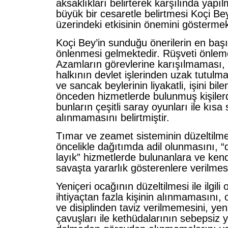
aksaklıkları belirterek karşılında yapı
büyük bir cesaretle belirtmesi Koçi Be
üzerindeki etkisinin önemini göstermek
Koçi Bey’in sunduğu önerilerin en baş
önlenmesi gelmektedir. Rüşveti önlemek
Azamların görevlerine karışılmaması,
halkının devlet işlerinden uzak tutulma
ve sancak beylerinin liyakatli, işini bil
önceden hizmetlerde bulunmuş kişiler
bunların çeşitli saray oyunları ile kıs
alınmamasını belirtmiştir.
Tımar ve zeamet sisteminin düzeltilmesi 
öncelikle dağıtımda adil olunmasını, “
layık” hizmetlerde bulunanlara ve kend
savaşta yararlık gösterenlere verilmes
Yeniçeri ocağının düzeltilmesi ile ilgili
ihtiyaçtan fazla kişinin alınmamasını, 
ve disiplinden taviz verilmemesini, yen
çavuşları ile kethüdalarının sebepsiz 