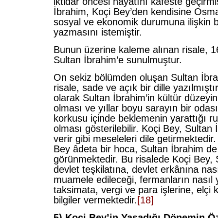
iktidar öncesi hayatını kafeste geçirmi
İbrahim, Koçi Bey’den kendisine Osman
sosyal ve ekonomik durumuna ilişkin bi
yazmasını istemiştir.
Bunun üzerine kaleme alınan risale, 1
Sultan İbrahim’e sunulmuştur.
On sekiz bölümden oluşan Sultan İbra
risale, sade ve açık bir dille yazılmışt
olarak Sultan İbrahim’in kültür düzeyi
olması ve yıllar boyu sarayın bir oda
korkusu içinde beklemenin yarattığı r
olması gösterilebilir. Koçi Bey, Sultan
verir gibi meseleleri dile getirmektedir
Bey âdeta bir hoca, Sultan İbrahim de 
görünmektedir. Bu risalede Koçi Bey, 
devlet teşkilatına, devlet erkânına nası
muamele edileceği, fermanların nasıl 
taksimata, vergi ve para işlerine, elçi
bilgiler vermektedir.
[18]
5) Koçi Bey’in Yaşadığı Dönemin Öze