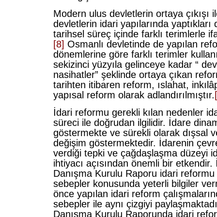
Modern ulus devletlerin ortaya çıkışı ile
devletlerin idari yapılarında yaptıkları d
tarihsel süreç içinde farklı terimlerle if
[8]
Osmanlı devletinde de yapılan ref
dönemlerine göre farklı terimler kullan
sekizinci yüzyıla gelinceye kadar “ de
nasihatler” şeklinde ortaya çıkan refo
tarihten itibaren reform, ıslahat, inkılâ
yapısal reform olarak adlandırılmıştır.
İdari reformu gerekli kılan nedenler i
süreci ile doğrudan ilgilidir. İdare dina
göstermekte ve sürekli olarak dışsal ve
değişim göstermektedir. İdarenin çevr
verdiği tepki ve çağdaşlaşma düzeyi i
ihtiyacı açısından önemli bir etkendir.
Danışma Kurulu Raporu idari reformu g
sebepler konusunda yeterli bilgiler ve
önce yapılan idari reform çalışmalarınd
sebepler ile aynı çizgiyi paylaşmaktadı
Danışma Kurulu Raporunda idari refor