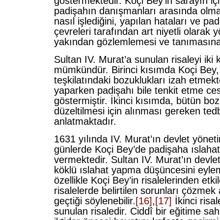
göstermektedir. Koçi Bey’in sarayın i
padişahın danışmanları arasında olmas
nasıl işlediğini, yapılan hataları ve pa
çevreleri tarafından art niyetli olarak y
yakından gözlemlemesi ve tanımasına
Sultan IV. Murat’a sunulan risaleyi ik
mümkündür. Birinci kısımda Koçi Bey,
teşkilatındaki bozuklukları izah etmekt
yaparken padişahı bile tenkit etme ces
göstermiştir. İkinci kısımda, bütün boz
düzeltilmesi için alınması gereken tedbi
anlatmaktadır.
1631 yılında IV. Murat’ın devlet yöneti
günlerde Koçi Bey’de padişaha ıslahat r
vermektedir. Sultan IV. Murat’ın devle
köklü ıslahat yapma düşüncesini eyl
özellikle Koçi Bey’in risalelerinden etki
risalelerde belirtilen sorunları çözme
geçtiği söylenebilir.
[16]
,
[17]
İkinci risa
sunulan risaledir. Ciddî bir eğitime s