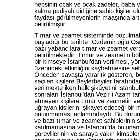
hepsinin ocak ve ocak zadeler, baba 
kalma padişah dirliğine sahip kişiler 
faydası görülmeyenlerin maaşında art
belirtilmiştir.
Tımar ve zeamet sisteminde bozulmala
başladığı bu tarihte “Özdemir oğlu O
bazı yabancılara tımar ve zeamet verd
belirtilmektedir. Tımar ve zeametin bö
bir kimseye İstanbul’dan verilmesi, yö
üzerindeki etkinliğini kaybetmesine se
Önceden savaşta yararlık gösteren, bö
seçilen kişilere Beylerbeyiler tarafın
verilmekte iken halk şikâyetini İstanbu
sonraları İstanbul’dan Vezir-i Azam ta
etmeyen kişilere tımar ve zeametin ver
uğrayan kişilerin, şikayet edeceği bir
bulunmaması anlamındaydı. Bu durum
ve bazı tımar ve zeamet sahiplerinin 
katılmamasına ve İstanbul’da bulunan
görevlilerinin ve saraya yakın kimseler