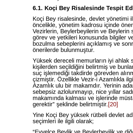
6.1. Koçi Bey Risalesinde Tespit Ed
Koçi Bey risalesinde, devlet yönetimi ile
öncelikle, yönetim kadrosu içinde öneml
Vezirlerin, Beylerbeyilerin ve Beylerin 
görev ve yetkileri konusunda bilgiler v
bozulma sebeplerini açıklamış ve son
önerilerde bulunmuştur.
Yüksek dereceli memurların iyi ahlak 
kişilerden seçildiğini belirtmiş ve bunla
suç işlemediği takdirde görevden alınm
çizmiştir. Özellikle Vezir-i Azamlıkla ilgi
Azamlık ulu bir makamdır. Yerinin ad
sebepsiz azlolunmayıp, nice yıllar sa
makamında kalması ve işlerinde müsta
gerektir” şeklinde belirtmiştir.
[20]
Yine Koçi Bey yüksek rütbeli devlet a
seçimleri ile ilgili olarak;
“Evvelce Beylik ve Beylerbeyilik ve di