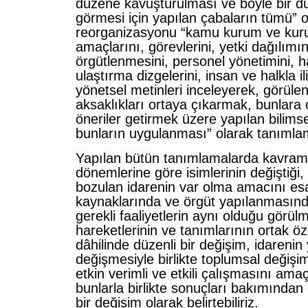
düzene kavuşturulması ve böyle bir dü
görmesi için yapılan çabaların tümü” 
reorganizasyonu “kamu kurum ve kuru
amaçlarını, görevlerini, yetki dağılımın
örgütlenmesini, personel yönetimini, 
ulaştırma dizgelerini, insan ve halkla ili
yönetsel metinleri inceleyerek, görülen 
aksaklıkları ortaya çıkarmak, bunlara 
öneriler getirmek üzere yapılan bilims
bunların uygulanması” olarak tanımlam
Yapılan bütün tanımlamalarda kavram
dönemlerine göre isimlerinin değiştiği, 
bozulan idarenin var olma amacını es
kaynaklarında ve örgüt yapılanmasın
gerekli faaliyetlerin aynı olduğu görü
hareketlerinin ve tanımlarının ortak özel
dâhilinde düzenli bir değişim, idarenin
değişmesiyle birlikte toplumsal değişim
etkin verimli ve etkili çalışmasını am
bunlarla birlikte sonuçları bakımından
bir değişim olarak belirtebiliriz.