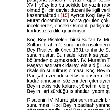
XVII. yüzyılda bu şekilde bir yazılı ra
olmadığı için devlet düzeni ile ilgili ve
kazanmaktadır.
[15]
Ayrıca Koçi Bey Ri
Murat döneminden sonra görülen çökü
incelenerek, önceki Osmanlı padişahla
korkusuzca dile getirilmiştir.
Koçi Bey Risaleleri, birisi Sultan IV. Mu
Sultan İbrahim’e sunulan iki risaleden
Bey Risalesi ilk önce 1631 tarihinde S
sunulmuştur. Bu risale, kısa kısa yazıl
bölümden oluşmaktadır. IV. Murat’ın 
Paşa’yı astırarak idareyi ele aldığı 16
risalenin sunulmuş olması, Koçi Bey’in
Padişah üzerindeki etkisini göstermekt
kadar annesinin sözlerinden çıkmayan
Bey’in etkisinde kalarak yönetimi ele 
Bey’in ileri sürdüğü ıslahatları yapmışt
Risalenin IV. Murat gibi sert mizaçlı b
sunulması, Koçi Bey’in padişah yanın