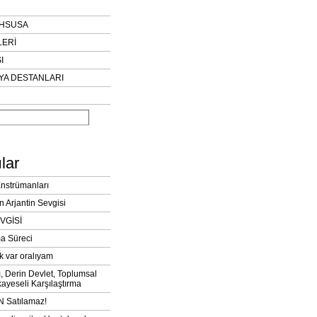
AHSUSA
LERİ
I
YA DESTANLARI
lar
Enstrümanları
n Arjantin Sevgisi
VGİSİ
a Süreci
k var oralıyam
ı, Derin Devlet, Toplumsal
ayeseli Karşılaştırma
 Satılamaz!