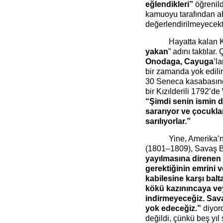
eğlendikleri”
öğrenild
kamuoyu tarafından ahl
değerlendirilmeyecekt
Hayatta kalan K
yakan
” adını taktıla
Onodaga, Cayuga
’l
bir zamanda yok edili
30 Seneca kasabasında
bir Kızılderili 1792’d
“Şimdi senin ismin 
sararıyor ve çocuklar
sarılıyorlar.”
Yine, Amerika’
(1801–1809), Savaş B
yayılmasına direnen h
gerektiğinin emrini v
kabilesine karşı balt
kökü kazınıncaya vey
indirmeyeceğiz. Sava
yok edeceğiz.”
diyor
değildi, çünkü beş yıl