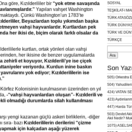
Ona göre, Kızılderililer bir
“yok etme savaşında
SOSYAL
 avlanmışlardır.”
Yapılan vahşet Washington
TEŞKİLAT-I M
nmaktaydı. Çünkü Washington’un 1783’te
TÜRK ATASÖZ
ılderililer, Beyazlardan toplu yıkımdan başka
TÜRK DÜNYAS
etmeyen vahşi hayvanlardır. Kurtlardan pek
da her ikisi de, biçim olarak farklı olsalar da
TÜRK VE DÜN
TÜRKÇE
Arama:
lderililerle kurtları, ortak yönleri olan vahşi
lerinden, her ikisine de benzer uygulamalarda
 zehirli et koyuyor, Kızılderili’ye ise çiçek
taniyeler veriyordu. Kurdun inine baskın
Son Yazı
avrularını yok ediyor; Kızılderililerin ise
505) Orkestra 
u.”
504) Yahudileri
Körfez Kolonisinin kurulmasının üzerinden on yıl
424) VATAN SE
da,
-“vahşi hayvanlardan oluşan”- Kızılderili ve
423) Aydınlanm
ekli olmadığı durumlarda silah kullanılması
447) Harda Tür
503) Devlet Akl
karşı yengi kazanan güçlü askeri birliklerin, -diğer
Akıl Nedir? Muk
ı sıra- bazı
Kızılderililerin derilerini “çizme
1075) ASELSAN
 yapmak için kalçadan aşağı yüzerek