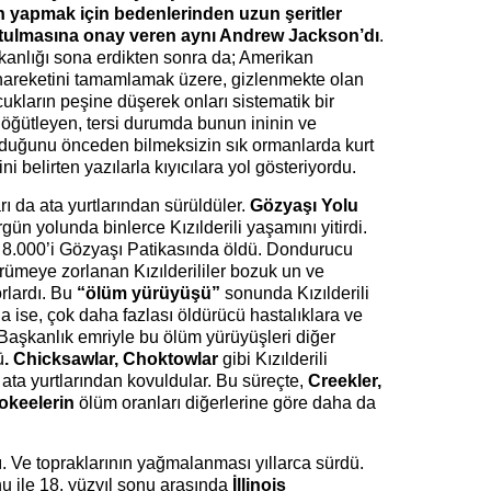
n yapmak için bedenlerinden uzun şeritler
utulmasına onay veren aynı Andrew Jackson’dı
.
anlığı sona erdikten sonra da; Amerikan
e hareketini tamamlamak üzere, gizlenmekte olan
cukların peşine düşerek onları sistematik bir
 öğütleyen, tersi durumda bunun ininin ve
lduğunu önceden bilmeksizin sık ormanlarda kurt
 belirten yazılarla kıyıcılara yol gösteriyordu.
arı da ata yurtlarından sürüldüler.
Gözyaşı Yolu
gün yolunda binlerce Kızılderili yaşamını yitirdi.
8.000’i Gözyaşı Patikasında öldü. Dondurucu
ümeye zorlanan Kızılderililer bozuk un ve
rlardı. Bu
“ölüm yürüyüşü”
sonunda Kızılderili
a ise, çok daha fazlası öldürücü hastalıklara ve
 Başkanlık emriyle bu ölüm yürüyüşleri diğer
ü
. Chicksawlar, Choktowlar
gibi Kızılderili
 ata yurtlarından kovuldular. Bu süreçte,
Creekler,
okeelerin
ölüm oranları diğerlerine göre daha da
mı. Ve topraklarının yağmalanması yıllarca sürdü.
u ile 18. yüzyıl sonu arasında
İllinois