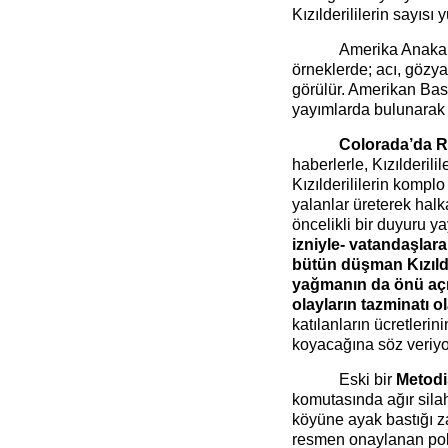
Kızılderililerin sayısı
Amerika Anakar
örneklerde; acı, gözy
görülür. Amerikan Basın
yayımlarda bulunarak 
Colorada’da 
haberlerle, Kızılderilil
Kızılderililerin komplo
yalanlar üreterek halk
öncelikli bir duyuru y
izniyle- vatandaşlara
bütün düşman Kızılder
yağmanın da önü açıl
olayların tazminatı ol
katılanların ücretleri
koyacağına söz veriyo
Eski bir
Metodi
komutasında ağır sila
köyüne ayak bastığı 
resmen onaylanan pol