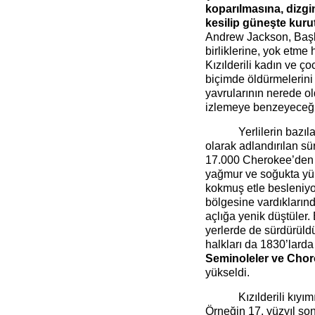
koparılmasına, dizgi
kesilip güneşte kur
Andrew Jackson, Başk
birliklerine, yok etm
Kızılderili kadın ve ço
biçimde öldürmelerini
yavrularının nerede o
izlemeye benzeyeceğini
Yerlilerin bazıl
olarak adlandırılan sür
17.000 Cherokee’den 
yağmur ve soğukta yür
kokmuş etle besleniyo
bölgesine vardıklarınd
açlığa yenik düştüler.
yerlerde de sürdürüld
halkları da 1830’larda
Seminoleler ve Chor
yükseldi.
Kızılderili kıyı
Örneğin 17. yüzyıl son