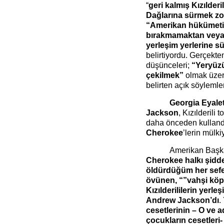
“
geri kalmış Kızılderi
Dağlarına sürmek zo
“Amerikan hükümetini
bırakmamaktan veya
yerleşim yerlerine s
belirtiyordu. Gerçekten
düşünceleri;
“Yeryüz
çekilmek”
olmak üzer
belirten açık söylemle
Georgia Eyalet
Jackson
, Kızılderili
daha önceden kullandığ
Cherokee
’lerin mülki
Amerikan Baş
Cherokee halkı şidde
öldürdüğüm her sefer
övünen, “”vahşi köpe
Kızılderililerin yerle
Andrew Jackson’dı
.
cesetlerinin – O ve a
çocukların cesetleri-