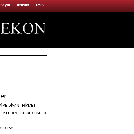
 Sayfa
İletisim
RSS
ler
 VE DİVAN-I HİKMET
LİKLERİ VE ATABEYLİKLER
SAYFASI