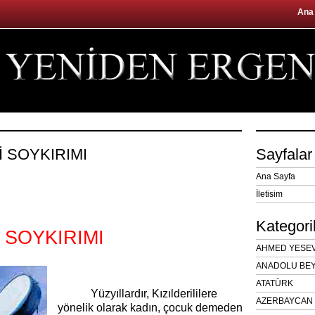
Ana
Lİ SOYKIRIMI
Sayfalar
Ana Sayfa
İletisim
Kategori
İ SOYKIRIMI
AHMED YESEVÎ
ANADOLU BEY
ATATÜRK
Yüzyıllardır, Kızılderililere
AZERBAYCAN 
yönelik olarak kadın, çocuk demeden