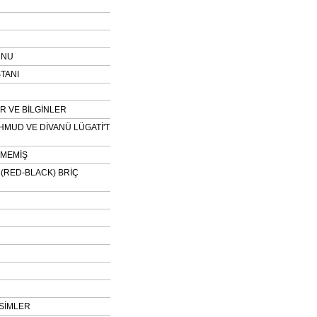
UNU
TANI
 VE BİLGİNLER
HMUD VE DİVANÜ LÜGATİ'T
NMEMİŞ
H (RED-BLACK) BRİÇ
SİMLER