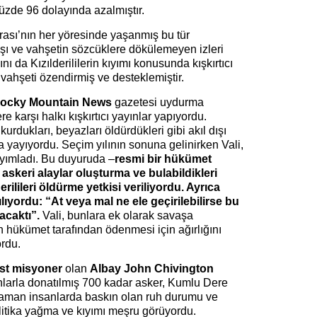
 yüzde 96 dolayında azalmıştır.
ası’nın her yöresinde yaşanmış bu tür
aşı ve vahşetin sözcüklere dökülemeyen izleri
ı da Kızılderililerin kıyımı konusunda kışkırtıcı
vahşeti özendirmiş ve desteklemiştir.
Rocky Mountain News
gazetesi uydurma
ere karşı halkı kışkırtıcı yayınlar yapıyordu.
 kurdukları, beyazları öldürdükleri gibi akıl dışı
a yayıyordu. Seçim yılının sonuna gelinirken Vali,
ayımladı. Bu duyuruda –
resmi bir hükümet
 askeri alaylar oluşturma ve bulabildikleri
ilileri öldürme yetkisi veriliyordu. Ayrıca
ıyordu: “At veya mal ne ele geçirilebilirse bu
acaktı”.
Vali, bunlara ek olarak savaşa
nin hükümet tarafından ödenmesi için ağırlığını
rdu.
st misyoner
olan
Albay John Chivington
hlarla donatılmış 700 kadar asker, Kumlu Dere
zaman insanlarda baskın olan ruh durumu ve
itika yağma ve kıyımı meşru görüyordu.