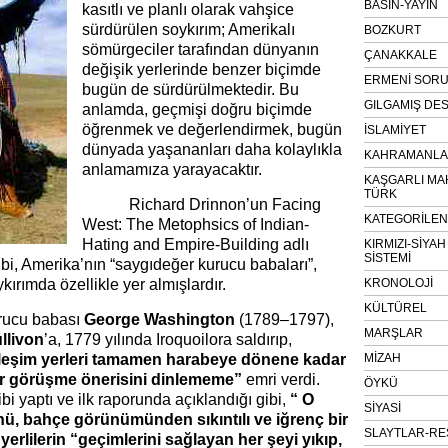
BASIN-YAYIN
kasıtlı ve planlı olarak vahşice
sürdürülen soykırım; Amerikalı
BOZKURT
sömürgeciler tarafından dünyanın
ÇANAKKALE
değişik yerlerinde benzer biçimde
ERMENİ SOR
bugün de sürdürülmektedir. Bu
GILGAMIŞ DES
anlamda, geçmişi doğru biçimde
öğrenmek ve değerlendirmek, bugün
İSLAMİYET
dünyada yaşananları daha kolaylıkla
KAHRAMANLAR
anlamamıza yarayacaktır.
KAŞGARLI MA
TÜRK
Richard Drinnon’un Facing
KATEGORİLE
West: The Metophsics of Indian-
Hating and Empire-Building adlı
KIRMIZI-SİYA
SİSTEMİ
ibi, Amerika’nın “saygıdeğer kurucu babaları”,
ykırımda özellikle yer almışlardır.
KRONOLOJİ
KÜLTÜREL
rucu babası
George Washington
(1789–1797),
MARŞLAR
llivon
’a, 1779 yılında Iroquoilora saldırıp,
leşim yerleri tamamen harabeye dönene kadar
MİZAH
bir görüşme önerisini dinlememe”
emri verdi.
ÖYKÜ
bi yaptı ve ilk raporunda açıklandığı gibi,
“ O
SİYASİ
ü, bahçe görünümünden sıkıntılı ve iğrenç bir
SLAYTLAR-RE
erlilerin “geçimlerini sağlayan her şeyi yıkıp,