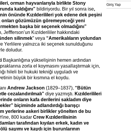
lileri, orman hayvanlarıyla birlikte Stony
Giriş Yap
runda kaldığını”
bildiriyordu. Bir yıl sonra ise
,
n önünde Kızılderilileri yok edene dek peşini
 onları gözümüzün göremeyeceği yeni
ürmekten başka bir seçenek olmadığını”
, Jeffferson’un Kızılderililer hakkındaki
ünden silinmek
” veya
“Amerikalıların yolundan
e Yerlilere yalnızca iki seçenek sunulduğunu
rle doludur.
i
Başkanlığına yükselişinin hemen ardından
 topraklarına zorla el koymasını yasallaştırmak için,
ı hileli bir hukuki tekniği uyguladı ve
yetinin büyük bir kısmına el koydu.
kanı
Andrew Jackson
(1829–1837),
“Bütün
tle cezalandırılmalı”
diye yazmıştı.
Kızılderilileri
inde onların kafa derilerini sakladım diye
kler” biçiminde adlandırdığı barışçı
şim yerlerine askeri birlikler yönelten de bu
 Yine, 800 kadar
Crew Kızılderilisinin
damları tarafından kıyılan erkek, kadın ve
 ölü sayımı ve kaydı için burunlarının