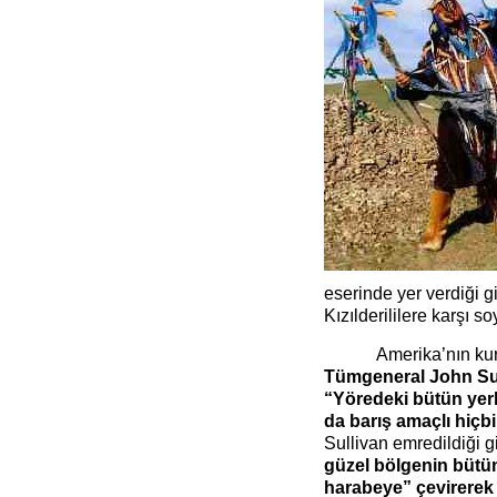
eserinde yer verdiği g
Kızılderililere karşı so
Amerika’nın ku
Tümgeneral John Su
“Yöredeki bütün yer
da barış amaçlı hiç
Sullivan emredildiği gi
güzel bölgenin bütün
harabeye” çevirerek y