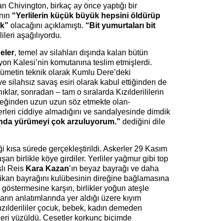
n Chivington, birkaç ay önce yaptığı bir
ının
“Yerlilerin küçük büyük hepsini öldürüp
ek”
olacağını açıklamıştı.
“Bit yumurtaları bit
lileri aşağılıyordu.
eler
, temel av silahları dışında kalan bütün
Lyon Kalesi’nin komutanına teslim etmişlerdi.
ümetin teknik olarak Kumlu Dere’deki
z ve silahsız savaş esiri olarak kabul ettiğinden de
ıklar, sonradan – tam o sıralarda Kızılderililerin
isteğinden uzun uzun söz etmekte olan-
rleri ciddiye almadığını ve sandalyesinde dimdik
anda yürümeyi çok arzuluyorum.”
dediğini dile
ği kısa sürede gerçekleştirildi. Askerler 29 Kasım
an birlikle köye girdiler. Yerliler yağmur gibi top
şlı Reis
Kara Kazan
’ın beyaz bayrağı ve daha
ikan bayrağını kulübesinin direğine bağlamasına
göstermesine karşın, birlikler yoğun ateşle
kların anlatımlarında yer aldığı üzere kıyım
ızılderililer çocuk, bebek, kadın demeden
ileri yüzüldü. Cesetler korkunç biçimde