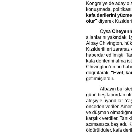
Kongre’ye de aday ola
konuşmada, politikas
kafa derilerini yüzm
olur”
diyerek Kızılderi
Oysa
Cheyenn
silahlarını yakındaki 
Albay Chivington, hük
Kızılderilileri zararsı
haberdar edilmişti. Tan
kafa derilerini alma 
Chivington’un bu habe
doğrularak,
“Evet, k
getirmişlerdir.
Albayın bu iste
günü beş taburdan oluş
ateşiyle uyandılar. Ya
önceden verilen Amer
ve düşman olmadığını 
karşılık verdiler. Tanı
acımasızca başladı. K
öldürüldüler, kafa der