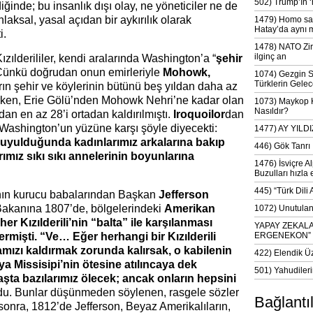
502) Trump’ın 
iğinde; bu insanlık dışı olay, ne yöneticiler ne de
aksal, yasal açıdan bir aykırılık olarak
1479) Homo sap
Hatay’da aynı 
i.
1478) NATO Zir
ilginç an
ızılderililer, kendi aralarında Washington’a “
şehir
r. Çünkü doğrudan onun emirleriyle
Mohowk,
1074) Gezgin S
Türklerin Gelec
arın şehir ve köylerinin bütünü beş yıldan daha az
rken, Erie Gölü’nden Mohowk Nehri’ne kadar olan
1073) Maykop Kü
Nasıldır?
n en az 28’i ortadan kaldırılmıştı.
Iroquoilor
dan
e Washington’un yüzüne karşı şöyle diyecekti:
1477) AY YIL
duyulduğunda kadınlarımız arkalarına bakıp
446) Gök Tanrı 
ımız sıkı sıkı annelerinin boyunlarına
1476) İsviçre Al
Buzulları hızla 
445) “Türk Dili
nın kurucu babalarından Başkan
Jefferson
akanına 1807’de, bölgelerindeki
Amerikan
1072) Unutulan 
er Kızılderili’nin “balta” ile karşılanması
YAPAY ZEKAL
ermişti.
“Ve… Eğer herhangi bir Kızılderili
ERGENEKON”
amızı kaldırmak zorunda kalırsak, o kabilenin
422) Elendik Ü
a Missisipi’nin ötesine atılıncaya dek
501) Yahudileri
şta bazılarımız ölecek; ancak onların hepsini
du. Bunlar düşünmeden söylenen, rasgele sözler
Bağlantı
 sonra, 1812’de Jefferson, Beyaz Amerikalıların,