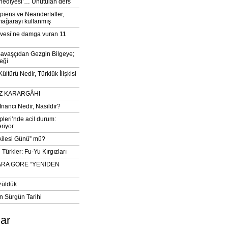
‘hediyesi’… Unutulan ders
iens ve Neandertaller,
mağarayı kullanmış
vesi’ne damga vuran 11
avaşçıdan Gezgin Bilgeye;
eği
ltürü Nedir, Türklük İlişkisi
DIZ KARARGÂHI
İnancı Nedir, Nasıldır?
pleri’nde acil durum:
eriyor
 Ailesi Günü” mü?
Türkler: Fu-Yu Kırgızları
ARA GÖRE “YENİDEN
züldük
n Sürgün Tarihi
lar