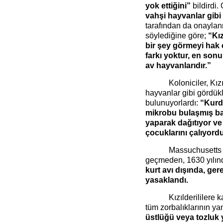
yok ettiğini”
bildirdi. 
vahşi hayvanlar gibi
tarafından da onayla
söylediğine göre;
“Kız
bir şey görmeyi hak 
farkı yoktur, en sonun
av hayvanlarıdır.”
Koloniciler, Kızı
hayvanlar gibi gördük
bulunuyorlardı:
“Kurda
mikrobu bulaşmış bat
yaparak dağıtıyor ve y
çocuklarını çalıyord
Massuchusetts 
geçmeden, 1630 yılın
kurt avı dışında, ger
yasaklandı.
Kızılderililere 
tüm zorbalıklarının yan
üstlüğü veya tozluk