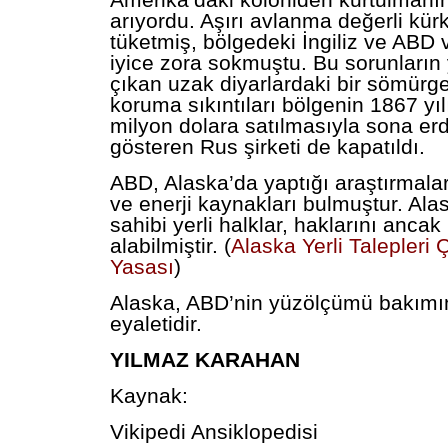
Amerika’daki koloniden kurtulmanın 
arıyordu. Aşırı avlanma değerli kür
tüketmiş, bölgedeki İngiliz ve ABD va
iyice zora sokmuştu. Bu sorunların 
çıkan uzak diyarlardaki bir sömürg
koruma sıkıntıları bölgenin 1867 yı
milyon dolara satılmasıyla sona erd
gösteren Rus şirketi de kapatıldı.
ABD, Alaska’da yaptığı araştırmalar
ve enerji kaynakları bulmuştur. Alas
sahibi yerli halklar, haklarını ancak
alabilmiştir. (
Alaska Yerli Talepler
Yasası
)
Alaska, ABD’nin yüzölçümü bakım
eyaletidir.
YILMAZ KARAHAN
Kaynak:
Vikipedi Ansiklopedisi