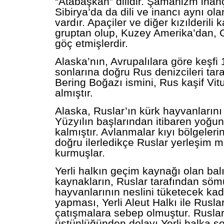
“Atabaşkan” dilidir. Şamanizm inançl
Sibirya’da da dili ve inancı aynı ola
vardır. Apaçiler ve diğer kızılderili 
gruptan olup, Kuzey Amerika’dan,
göç etmişlerdir.
Alaska’nın, Avrupalılara göre keşfi 
sonlarına doğru Rus denizcileri tar
Bering Boğazı ismini, Rus kaşif Vit
almıştır.
Alaska, Ruslar’ın kürk hayvanlarını
Yüzyılın başlarından itibaren yoğun
kalmıştır. Avlanmalar kıyı bölgeleri
doğru ilerledikçe Ruslar yerleşim m
kurmuşlar.
Yerli halkın geçim kaynağı olan bal
kaynakların, Ruslar tarafından sö
hayvanlarının neslini tüketecek kad
yapması, Yerli Aleut Halkı ile Rusla
çatışmalara sebep olmuştur. Ruslar
üstünlüğünden dolayı Yerli halka s