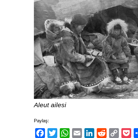
Aleut ailesi
Paylaş:
Facebook
Twitter
WhatsApp
Email
LinkedIn
Reddit
Cop
P