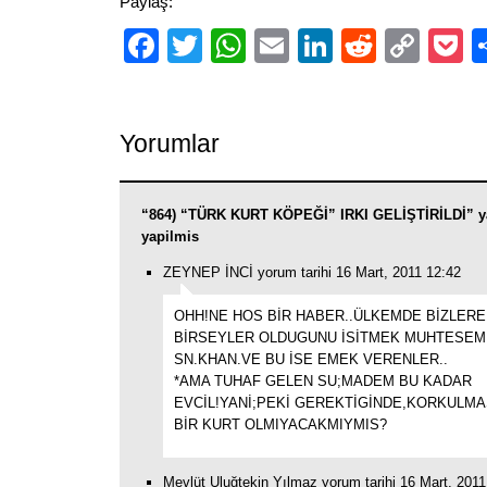
Paylaş:
Facebook
Twitter
WhatsApp
Email
LinkedIn
Reddit
Cop
P
Link
Yorumlar
“864) “TÜRK KURT KÖPEĞİ” IRKI GELİŞTİRİLDİ” y
yapilmis
ZEYNEP İNCİ yorum tarihi 16 Mart, 2011 12:42
OHH!NE HOS BİR HABER..ÜLKEMDE BİZLERE
BİRSEYLER OLDUGUNU İSİTMEK MUHTESEM
SN.KHAN.VE BU İSE EMEK VERENLER..
*AMA TUHAF GELEN SU;MADEM BU KADAR
EVCİL!YANİ;PEKİ GEREKTİGİNDE,KORKULM
BİR KURT OLMIYACAKMIYMIS?
Mevlüt Uluğtekin Yılmaz yorum tarihi 16 Mart, 2011