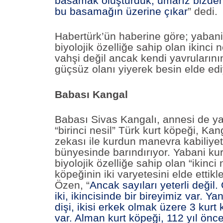
basamak oluşturduk, umarız bizden 
bu basamağın üzerine çıkar
” dedi.
Habertürk’ün haberine göre; yabani
biyolojik özelliğe sahip olan ikinci n
vahşi değil ancak kendi yavrularını
güçsüz olanı yiyerek besin elde edi
Babası Kangal
Babası Sivas Kangalı, annesi de ya
“birinci nesil” Türk kurt köpeği, Ka
zekası ile kurdun manevra kabiliyeti
bünyesinde barındırıyor.
Yabani ku
biyolojik özelliğe sahip olan “ikinci 
köpeğinin iki varyetesini elde ettikle
Özen, “
Ancak sayıları yeterli değil
iki, ikincisinde bir bireyimiz var. Ya
dişi, ikisi erkek olmak üzere 3 kur
var. Alman kurt köpeği, 112 yıl önce g