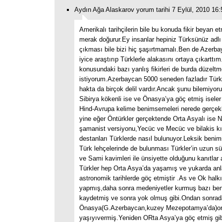
Aydın Ağa Alaskarov yorum tarihi 7 Eylül, 2010 16:
Amerikalı tarihçilerin bile bu konuda fikir beyan e
merak doğurur.Ey insanlar hepiniz Türksünüz adlı 
çıkması bile bizi hiç şaşırtmamalı.Ben de Azerbay
iyice araştırıp Türklerle alakasını ortaya çıkartt
konusundaki bazı yanlış fikirleri de burda düzelt
istiyorum.Azerbaycan 5000 seneden fazladır Türk
hakta da birçok delil vardır.Ancak şunu bilemiyor
Sibirya kökenli ise ve Önasya’ya göç etmiş iseler 
Hind-Avrupa kelime benimsemeleri nerede gerçekl
yine eğer Öntürkler gerçektende Orta Asyalı ise N
şamanist versiyonu,Yecüc ve Mecüc ve bilakis k
destanları Türklerde nasıl bulunuyor.Leksik ben
Türk lehçelerinde de bulunması Türkler’in uzun s
ve Sami kavimleri ile ünsiyette olduğunu kanıtla
Türkler hep Orta Asya’da yaşamış ve yukarda anl
astronomik tarihlerde göç etmiştir .As ve Ok halk
yapmış,daha sonra medeniyetler kurmuş bazı be
kaydetmiş ve sonra yok olmuş gibi.Ondan sonrad
Önasya(G.Azerbaycan,kuzey Mezepotamya’da)ort
yaşıyıvermiş.Yeniden ORta Asya’ya göç etmiş gib