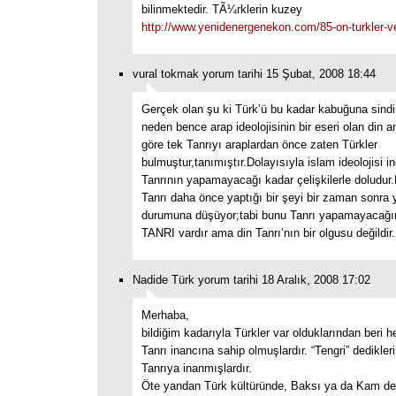
bilinmektedir. TÃ¼rklerin kuzey
http://www.yenidenergenekon.com/85-on-turkler-v
vural tokmak yorum tarihi 15 Şubat, 2008 18:44
Gerçek olan şu ki Türk’ü bu kadar kabuğuna sind
neden bence arap ideolojisinin bir eseri olan din a
göre tek Tanrıyı araplardan önce zaten Türkler
bulmuştur,tanımıştır.Dolayısıyla islam ideolojisi i
Tanrının yapamayacağı kadar çelişkilerle doludur
Tanrı daha önce yaptığı bir şeyi bir zaman sonra
durumuna düşüyor;tabi bunu Tanrı yapamayacağ
TANRI vardır ama din Tanrı’nın bir olgusu değildir.
Nadide Türk yorum tarihi 18 Aralık, 2008 17:02
Merhaba,
bildiğim kadarıyla Türkler var olduklarından beri 
Tanrı inancına sahip olmuşlardır. “Tengri” dedikle
Tanrıya inanmışlardır.
Öte yandan Türk kültüründe, Baksı ya da Kam deni