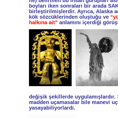
ile) belirtilen bu insan gurupları a
boyları iken sonraları bir arada SA
birleştirilmişlerdir. Ayrıca, Alask
kök sözcüklerinden oluştuğu ve
“y
halkına ait”
anlamını içerdiği görü
değişik şekillerde uygulamışlardır
madden uçamasalar bile manevi uç
yasayabiliyorlardı.