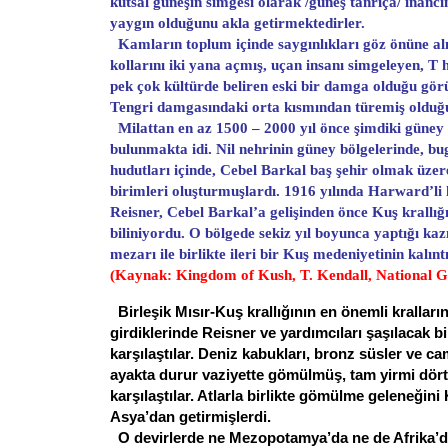
kutsal güneşin simgesi olarak /güneş tanrıça/ inanc
yaygın olduğunu akla getirmektedirler.
Kamların toplum içinde saygınlıkları göz önüne alı
kollarını iki yana açmış, uçan insanı simgeleyen, T 
pek çok kültürde beliren eski bir damga olduğu gö
Tengri damgasındaki orta kısmından türemiş olduğ
Milattan en az 1500 – 2000 yıl önce şimdiki güney 
bulunmakta idi. Nil nehrinin güney bölgelerinde, b
hudutları içinde, Cebel Barkal baş şehir olmak üzer
birimleri oluşturmuşlardı. 1916 yılında Harward’li 
Reisner, Cebel Barkal’a gelişinden önce Kuş krallığ
biliniyordu. O bölgede sekiz yıl boyunca yaptığı kaz
mezarı ile birlikte ileri bir Kuş medeniyetinin kalınt
(Kaynak: Kingdom of Kush, T. Kendall, National 
Birleşik Mısır-Kuş krallığının en önemli kralları
girdiklerinde Reisner ve yardımcıları şaşılacak bir
karşılaştılar. Deniz kabukları, bronz süsler ve c
ayakta durur vaziyette gömülmüş, tam yirmi dört (2
karşılaştılar. Atlarla birlikte gömülme geleneğini 
Asya’dan getirmişlerdi.
O devirlerde ne Mezopotamya’da ne de Afrika’d