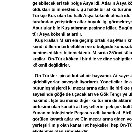
gelebilecekleri tek bölge Asya idi. Atların Asya k
oldukları bilinmektedir. Şu halde bir at kültürüne
Türkçe Kuş olan bu halk Asya kökenli olmalı idi.
tarafından yetiştirilen atlar büyük ilgi görmekteyd
Asurlular bile Kuş atlarının peşinde idiler. Bugün
tür Asya kökenli atlardır.
Kuş kralları Mısırı ele geçirip ortak Kuş-Mısır kr
kendi dillerini terk ettikleri ve o bölgede konuşul
benimsedikleri bilinmektedir. Mısırda 25’inci sül
kralları Ön-Türk kökenli bir dile ve dine sahiptiler
kökenli değildirler.
Ön-Türkler için at kutsal bir hayvandı. At saye
gidebiliyorlar, savaşabiliyorlardı. Yöneticiler ile 
bütünleşmişlerdi ki mezarlarına atları ile birlikt
sayesinde göğe de uçacakları ve Gök Tengriye ul
hakimdi. İşte bu inancı diğer kültürlere de aktarmı
birleşimi olan kanatlı at heykellerini pek çok kül
Yunan mitolojisinde Pegasus adlı kanatlı at, Etrü
görülen kanatlı atlar ve Çin mezarlarına giden yo
yerleştirilmiş olan kanatlı at heykelleri hep Ön-
etkilenmiş olan simgelerdir.