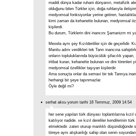
maddi dünya kadar ruhani dünyanın, metafizik al
olduğunu bilen Türkler için, doğa ruhlarıyla iletişim
medyomsal fonksiyonlar yerine getiren, hastalıkları
kimi zaman da kehanette bulunan, medyomsal özel
kişilerdi.
Bu durum, Türklerin dini inancını Şamanizm mi y
Mesela aynı şey Kızılderililer için de geçerlidir. Kız
Manitu adını verdikleri tek Tanrı inancına sahiptir
onların topluluklarında büyücülük şifacılık yapan,
irtibat kuran, kehanette bulunan ve dini törenleri 
medyomsal özellikler taşıyan kişilerdir.
Ama sonuçta onlar da semavi bir tek Tanrıya inanı
herhangi bir şeye tapınmazlar.
Öyle değil mi?
serhat aksu yorum tarihi 18 Temmuz, 2009 14:54
her sene yapılan türk dünyası toplantılarına kızıl d
katılıyor nadide. ve kızıl dereliler kendilerinin tür
etmektedir. zaten oturup manlıklı düşündüğünde s
töreye aynı alışkanlığı sahip olan senin soyundan