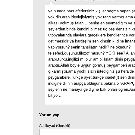
ya burada bazı afedersiniz kişiler saçma sapan ş
yok din arap ideolojisiymiş yok tanrı varmış ama d
alkası yokmuş falan… benim en sevmediğim ve s
şeylerden biride kendini bilmez üç beş densizin k
ütopyalarında olaylara gerçeklere kendilerince yo
getirmesidir ya kardeşim sen kimsin ki dine iman
yapıyorsun? senin tahsilatın nedir? ne okudun?
felsefeci,düşünür,filozof musun? YOK! eee? Allah 
arabı,türkü,ingilizi mi olur amip! İslam dinin peyg
araptır.Allah böyle uygun görmüş peygamberi ar
çıkarmıştır.ama yook! sizin istediğiniz şu heralde
peygambere,Türkçe ayet,türkçe ibadet(!) sen dinin
indiğine dilinin arapça olduğuna bakma o ”ARAPÇ
şeylerin ne manaya geldiğine bak onları öğren.As
bitiyor…
Yorum yap
Ad Soyad (Gerekli)