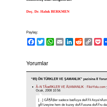
Doç. Dr. Haluk BERKMEN
Paylaş:
Facebook
Twitter
WhatsApp
Email
LinkedIn
Reddit
Cop
P
Link
Yorumlar
“85) ÖN TÜRKLER VE ŞAMANLIK” yazisina 8 Yoru
Ã–N TÃœRKLER VE ÅžAMANLIK : FikirYolu.com
y
Ocak, 2008 10:56
[…] GÃ¶Ã§ler sadece batÄ±ya deÄŸil Asya’nÄ±
gÃ¼neyine hem de kuzey doÄŸusuna doÄŸru da 