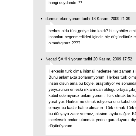
hangi soydandır ??
durmus eken yorum tarihi 18 Kasım, 2009 21:39
herkes oldu türk,geriye kim kaldı? bi siyahiler em
insanları begenmedikleri içindir. hiç düşündünüz 
olmadıgımızı????
Necati ŞAHİN yorum tarihi 20 Kasım, 2009 17:52
Herkesin türk olma ihitmali nedense her zaman sık
Bunu anlamakta zorlanımyorum. Herkes türk olm
insan olsun ama bu böyle, araştırlıyor ve sonunda
yeryüzünün en eski ırklarından olduğu ortaya çık
kabul edemiyoruz anlamıyorum. Türk olmak bu ka
yaratıyor. Herkes ne olmak istiyorsa onu kabul e
olmayı bu kadar hafife almasın. Türk olmak Türk
bu dünyaya zarar vermez, aksine fayda sağlar. Kü
incelersek ondan utanmak yerine guru duyarız di
düşünüyorum.