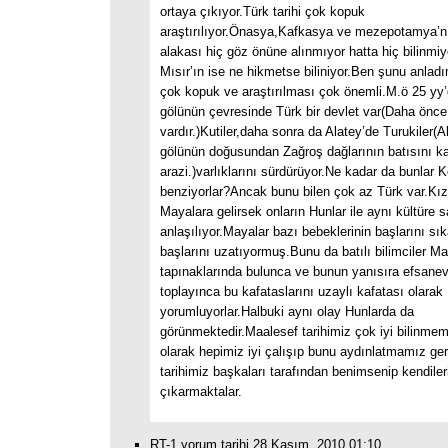
ortaya çıkıyor.Türk tarihi çok kopuk
araştırılıyor.Önasya,Kafkasya ve mezepotamya’nı
alakası hiç göz önüne alınmıyor hatta hiç bilinmi
Mısır’ın ise ne hikmetse biliniyor.Ben şunu anlad
çok kopuk ve araştırılması çok önemli.M.ö 25 yy
gölünün çevresinde Türk bir devlet var(Daha önce
vardır.)Kutiler,daha sonra da Alatey’de Turukiler(
gölünün doğusundan Zağroş dağlarının batısını ka
arazi.)varlıklarını sürdürüyor.Ne kadar da bunlar K
benziyorlar?Ancak bunu bilen çok az Türk var.Kızı
Mayalara gelirsek onların Hunlar ile aynı kültüre 
anlaşılıyor.Mayalar bazı bebeklerinin başlarını sık
başlarını uzatıyormuş.Bunu da batılı bilimciler M
tapınaklarında bulunca ve bunun yanısıra efsanevi b
toplayınca bu kafataslarını uzaylı kafatası olarak
yorumluyorlar.Halbuki aynı olay Hunlarda da
görünmektedir.Maalesef tarihimiz çok iyi bilinmem
olarak hepimiz iyi çalışıp bunu aydınlatmamız ge
tarihimiz başkaları tarafından benimsenip kendileri
çıkarmaktalar.
RT-1 yorum tarihi 28 Kasım, 2010 01:10