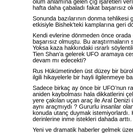
ölüm anlamına gelen çığ işaretleri ver
hafta daha çabaladı fakat başarısız ol
Sonunda bazılarının donma tehlikesi 
etkisiyle Bishek’teki kamplarına geri d
Kendi evlerine dönmeden önce orada d
başarısız olmuştu. Bu araştırmaların 
Yoksa kaza hakkındaki ısrarlı söylentil
Tien Shan’a gelerek UFO aramaya ce
devam mı edecekti?
Rus Hükümetinden üst düzey bir bürok
ilgili hikayelerle bir hayli ilgilenmeye b
Sadece birkaç ay önce bir UFO’nun ra
aniden kaybolması hala dikkatlerini ç
yere çakılan uçan araç ile Aral Denizi
aynı araçmıydı ? Gururlu insanlar ola
konuda utanç duymak istemiyorlardı.
derinlerine inme istekleri dahada arttı.
Yeni ve dramatik haberler gelmek ü