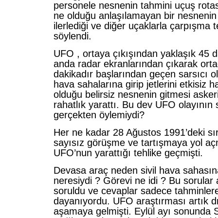
personele nesnenin tahmini uçuş rotası
ne olduğu anlaşılamayan bir nesnenin
ilerlediği ve diğer uçaklarla çarpışma t
söylendi.
UFO , ortaya çıkışından yaklaşık 45 d
anda radar ekranlarından çıkarak ort
dakikadır başlarından geçen sarsıcı o
hava sahalarına girip jetlerini etkisiz h
olduğu belirsiz nesnenin gitmesi asker
rahatlık yarattı. Bu dev UFO olayını
gerçekten öylemiydi?
Her ne kadar 28 Ağustos 1991’deki sır
sayısız görüşme ve tartışmaya yol aç
UFO’nun yarattığı tehlike geçmişti.
Devasa araç neden sivil hava sahasına
neresiydi ? Görevi ne idi ? Bu sorula
soruldu ve cevaplar sadece tahminler
dayanıyordu. UFO araştırması artık dr
aşamaya gelmişti. Eylül ayı sonunda 