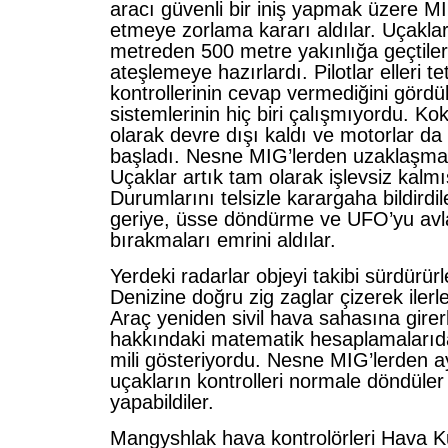
aracı güvenli bir iniş yapmak üzere MIG
etmeye zorlama kararı aldılar. Uçakla
metreden 500 metre yakınlığa geçtiler.
ateşlemeye hazırlardı. Pilotlar elleri t
kontrollerinin cevap vermediğini gördül
sistemlerinin hiç biri çalışmıyordu. Kok
olarak devre dışı kaldı ve motorlar d
başladı. Nesne MIG’lerden uzaklaşma
Uçaklar artık tam olarak işlevsiz kalmı
Durumlarını telsizle karargaha bildirdil
geriye, üsse döndürme ve UFO’yu avl
bırakmaları emrini aldılar.
Yerdeki radarlar objeyi takibi sürdürür
Denizine doğru zig zaglar çizerek iler
Araç yeniden sivil hava sahasına girer
hakkındaki matematik hesaplamalarıd
mili gösteriyordu. Nesne MIG’lerden a
uçakların kontrolleri normale döndüler 
yapabildiler.
Mangyshlak hava kontrolörleri Hava Kuv