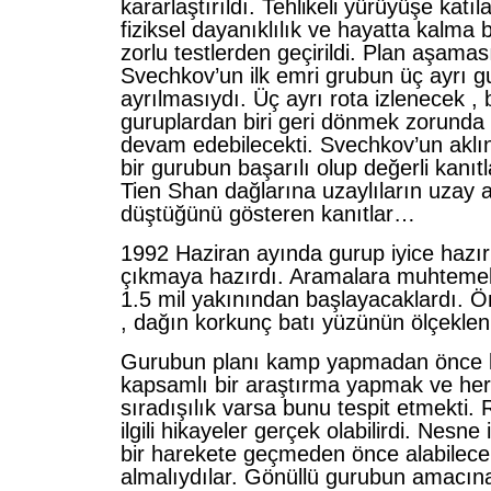
kararlaştırıldı. Tehlikeli yürüyüşe katı
fiziksel dayanıklılık ve hayatta kalma b
zorlu testlerden geçirildi. Plan aşama
Svechkov’un ilk emri grubun üç ayrı 
ayrılmasıydı. Üç ayrı rota izlenecek ,
guruplardan biri geri dönmek zorunda k
devam edebilecekti. Svechkov’un aklı
bir gurubun başarılı olup değerli kanıt
Tien Shan dağlarına uzaylıların uzay 
düştüğünü gösteren kanıtlar…
1992 Haziran ayında gurup iyice hazır
çıkmaya hazırdı. Aramalara muhtemel
1.5 mil yakınından başlayacaklardı. Ön
, dağın korkunç batı yüzünün ölçekle
Gurubun planı kamp yapmadan önce 
kapsamlı bir araştırma yapmak ve her
sıradışılık varsa bunu tespit etmekti. 
ilgili hikayeler gerçek olabilirdi. Nesne i
bir harekete geçmeden önce alabilecek
almalıydılar. Gönüllü gurubun amacın