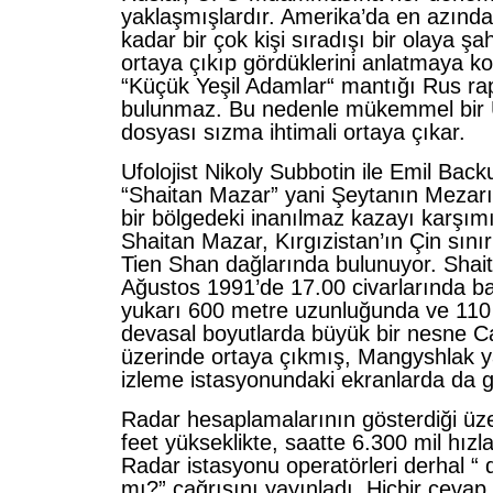
yaklaşmışlardır. Amerika’da en azın
kadar bir çok kişi sıradışı bir olaya ş
ortaya çıkıp gördüklerini anlatmaya k
“Küçük Yeşil Adamlar“ mantığı Rus ra
bulunmaz. Bu nedenle mükemmel bir 
dosyası sızma ihtimali ortaya çıkar.
Ufolojist Nikoly Subbotin ile Emil Backu
“Shaitan Mazar” yani Şeytanın Mezarı 
bir bölgedeki inanılmaz kazayı karşımı
Shaitan Mazar, Kırgızistan’ın Çin sınır
Tien Shan dağlarında bulunuyor. Shai
Ağustos 1991’de 17.00 civarlarında ba
yukarı 600 metre uzunluğunda ve 110
devasal boyutlarda büyük bir nesne C
üzerinde ortaya çıkmış, Mangyshlak 
izleme istasyonundaki ekranlarda da 
Radar hesaplamalarının gösterdiği üz
feet yükseklikte, saatte 6.300 mil hızl
Radar istasyonu operatörleri derhal 
mı?” çağrısını yayınladı. Hiçbir ceva