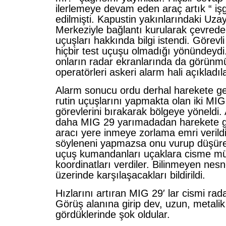
ilerlemeye devam eden araç artık “ işg
edilmişti. Kapustin yakınlarındaki Uza
Merkeziyle bağlantı kurularak çevrede 
uçuşları hakkında bilgi istendi. Göre
hiçbir test uçuşu olmadığı yönündeyd
onların radar ekranlarında da görün
operatörleri askeri alarm hali açıkladıla
Alarm sonucu ordu derhal harekete ge
rutin uçuşlarını yapmakta olan iki MI
görevlerini bırakarak bölgeye yöneldi. 
daha MIG 29 yarımadadan harekete geç
aracı yere inmeye zorlama emri verild
söyleneni yapmazsa onu vurup düşüre
uçuş kumandanları uçaklara cisme mü
koordinatları verdiler. Bilinmeyen nesne
üzerinde karşılaşacakları bildirildi.
Hızlarını artıran MIG 29′ lar cismi rad
Görüş alanına girip dev, uzun, metalik 
gördüklerinde şok oldular.