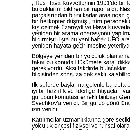
, Rus Hava Kuvvetlerinin 1991’de bir 
bulduklarını bildiren bir rapor aldı. Ne
parçalarından birini karlar arasından 
bir helikopter düşmüş , tüm personeli
kış gelmek üzereydi ve Hava Kuvvetle
yeniden bir arama operasyonu yapılm
bildirmişti. İşte bu yeni haber UFO a
yeniden hayata geçirilmesine yeterliydi
Bölgeye yeniden bir yolculuk planlama
fakat bu konuda Hükümete karşı dikkat
gerekiyordu. Aksi takdirde bulacakları 
bilgisinden sonsuza dek saklı kalabilird
İlk seferde başlarına gelenle bu defa
iyi bir hazırlık ve liderliğe ihtiyaçları 
gurubun komutası emekli binbaşı Ge
Svechkov’a verildi. Bir gurup gönüllü
izin verildi.
Katılımcılar uzmanlıklarına göre seçild
yolculuk öncesi fiziksel ve ruhsal olara