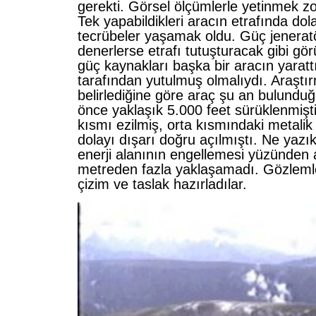
gerekti. Görsel ölçümlerle yetinmek zo
Tek yapabildikleri aracın etrafında dola
tecrübeler yaşamak oldu. Güç jeneratör
denerlerse etrafı tutuşturacak gibi gö
güç kaynakları başka bir aracın yaratt
tarafından yutulmuş olmalıydı. Araştır
belirlediğine göre araç şu an bulund
önce yaklaşık 5.000 feet sürüklenmişt
kısmı ezilmiş, orta kısmındaki metali
dolayı dışarı doğru açılmıştı. Ne yazık
enerji alanının engellemesi yüzünden
metreden fazla yaklaşamadı. Gözleml
çizim ve taslak hazırladılar.