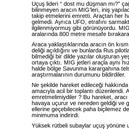
Uçuş lideri “ dost mu düşman mı?” çağ
bilinmeyen aracın MIG’leri, iniş yapıl
takip etmelerini emretti. Araçtan her h
gelmedi. Ayrıca UFO, etrafını sarmakt
ilgilenmiyormuş gibi görünüyordu. MIG
aralarında 800 metre mesafe bırakarak
Araca yaklaştıklarında aracın ön kısm
deliği açıldığını ve bunlarda Rus pilotla
bilmediği bir dilde yazılar oluşturan ye
ortaya çıktı. MIG jetleri araçla aynı hız
halde bölge Savunma karargahına tels
araştırmalarının durumunu bildirdiler.
Ne şekilde hareket edileceği hakkında
amacıyla acil bir toplantı düzenlendi.
emretmelimiydiler ? Bu hareket, arac
havaya uçurur ve nereden geldiği ve 
ellerine geçebilecek paha biçilemez değ
minimuma indirirdi.
Yüksek rütbeli subaylar uçuş yönüne u