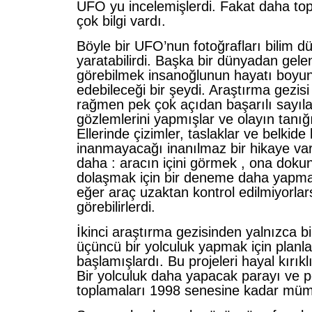
UFO yu incelemişlerdi. Fakat daha to
çok bilgi vardı.
Böyle bir UFO’nun fotoğrafları bilim 
yaratabilirdi. Başka bir dünyadan gelen 
görebilmek insanoğlunun hayatı boyu
edebileceği bir şeydi. Araştırma gezisi
rağmen pek çok açıdan başarılı sayılab
gözlemlerini yapmışlar ve olayın tanığ
Ellerinde çizimler, taslaklar ve belkide
inanmayacağı inanılmaz bir hikaye var
daha : aracın içini görmek , ona doku
dolaşmak için bir deneme daha yapm
eğer araç uzaktan kontrol edilmiyorlars
görebilirlerdi.
İkinci araştırma gezisinden yalnızca b
üçüncü bir yolculuk yapmak için planl
başlamışlardı. Bu projeleri hayal kırıkl
Bir yolculuk daha yapacak parayı ve p
toplamaları 1998 senesine kadar müm