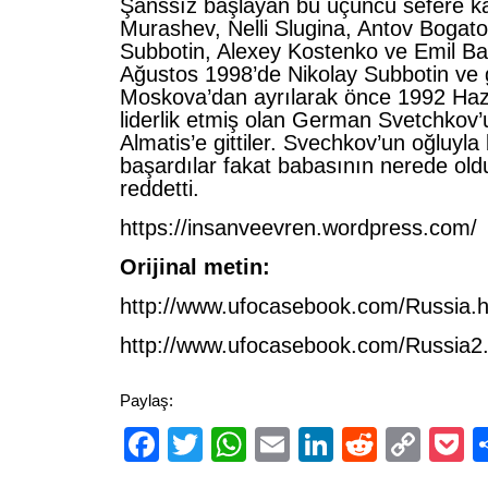
Şanssız başlayan bu üçüncü sefere kat
Murashev, Nelli Slugina, Antov Bogato
Subbotin, Alexey Kostenko ve Emil Ba
Ağustos 1998’de Nikolay Subbotin ve
Moskova’dan ayrılarak önce 1992 Hazi
liderlik etmiş olan German Svetchkov
Almatis’e gittiler. Svechkov’un oğluyla
başardılar fakat babasının nerede ol
reddetti.
https://insanveevren.wordpress.com/
Orijinal metin:
http://www.ufocasebook.com/Russia.h
http://www.ufocasebook.com/Russia2
Paylaş:
Facebook
Twitter
WhatsApp
Email
LinkedIn
Reddit
Cop
P
Link