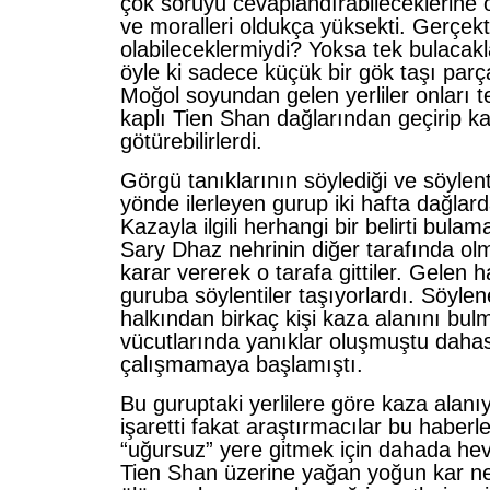
çok soruyu cevaplandırabileceklerine 
ve moralleri oldukça yüksekti. Gerçekt
olabileceklermiydi? Yoksa tek bulacakl
öyle ki sadece küçük bir gök taşı parç
Moğol soyundan gelen yerliler onları te
kaplı Tien Shan dağlarından geçirip k
götürebilirlerdi.
Görgü tanıklarının söylediği ve söylen
yönde ilerleyen gurup iki hafta dağlarda
Kazayla ilgili herhangi bir belirti bula
Sary Dhaz nehrinin diğer tarafında ol
karar vererek o tarafa gittiler. Gelen h
guruba söylentiler taşıyorlardı. Söyle
halkından birkaç kişi kaza alanını bul
vücutlarında yanıklar oluşmuştu dahas
çalışmamaya başlamıştı.
Bu guruptaki yerlilere göre kaza alanıyl
işaretti fakat araştırmacılar bu haberl
“uğursuz” yere gitmek için dahada hev
Tien Shan üzerine yağan yoğun kar n