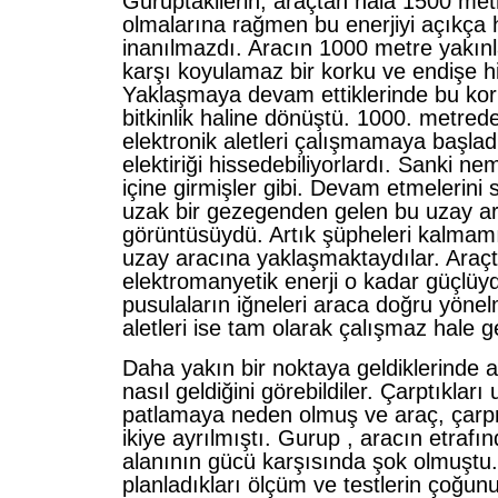
Guruptakilerin, araçtan hala 1500 met
olmalarına rağmen bu enerjiyi açıkça 
inanılmazdı. Aracın 1000 metre yakınl
karşı koyulamaz bir korku ve endişe his
Yaklaşmaya devam ettiklerinde bu ko
bitkinlik haline dönüştü. 1000. metre
elektronik aletleri çalışmamaya başladı
elektiriği hissedebiliyorlardı. Sanki nem
içine girmişler gibi. Devam etmelerini
uzak bir gezegenden gelen bu uzay ar
görüntüsüydü. Artık şüpheleri kalmamı
uzay aracına yaklaşmaktaydılar. Araçt
elektromanyetik enerji o kadar güçlüyd
pusulaların iğneleri araca doğru yönel
aletleri ise tam olarak çalışmaz hale g
Daha yakın bir noktaya geldiklerinde 
nasıl geldiğini görebildiler. Çarptıkları
patlamaya neden olmuş ve araç, çarpm
ikiye ayrılmıştı. Gurup , aracın etrafın
alanının gücü karşısında şok olmuştu
planladıkları ölçüm ve testlerin çoğunu