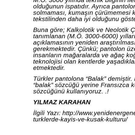
M.Ö. 3000 yılında teknik bilginin il
olduğunun ispatıdır. Ayrıca pantolo
solmaması, kumaşın çürümemesi k
tekstilinden daha iyi olduğunu göst
Buna göre; Kalkolotik ve Neolotik 
tanımlanan (M.Ö. 3000-6000) yılları
açıklamasının yeniden araştırılmas
gerekmektedir. Çünkü; pantolon üzer
insanların mağaralarda ve ağaç koğ
teknolojisi olan kentlerde yaşadıklar
etmektedir.
Türkler pantolona “Balak” demiştir. 
“balak” sözcüğü yerine Fransızca k
sözcüğünü kullanıyoruz. .!
YILMAZ KARAHAN
İlgili Yazı: http://www.yenidenerg
turklerde-kayis-ve-kusak-kulturu/