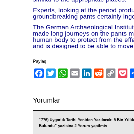
Experts, looking at the period prod
groundbreaking pants certainly ing
The German Archaeological Institute
made long journeys on the pants m
human body to protect from the effec
and is designed to be able to move
Paylaş:
Facebook
Twitter
WhatsApp
Email
LinkedIn
Reddit
Cop
P
Link
Yorumlar
“776) Uygarlık Tarihi Yeniden Yazılacak: 5 Bin Yıllı
Bulundu” yazisina 2 Yorum yapilmis