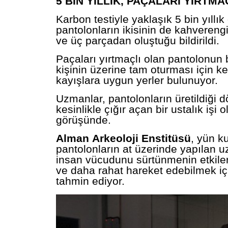
5 BİN YILLIK, PAÇALARI YIRTM
Karbon testiyle yaklaşık 5 bin yıllı
pantolonların ikisinin de kahvereng
ve üç parçadan oluştuğu bildirildi.
Paçaları yırtmaçlı olan pantolonun 
kişinin üzerine tam oturması için 
kayışlara uygun yerler bulunuyor.
Uzmanlar, pantolonların üretildiği
kesinlikle çığır açan bir ustalık işi 
görüşünde.
Alman
Arkeoloji
Enstitüsü
, yün k
pantolonların at üzerinde yapılan u
insan vücudunu sürtünmenin etkil
ve daha rahat hareket edebilmek içi
tahmin ediyor.