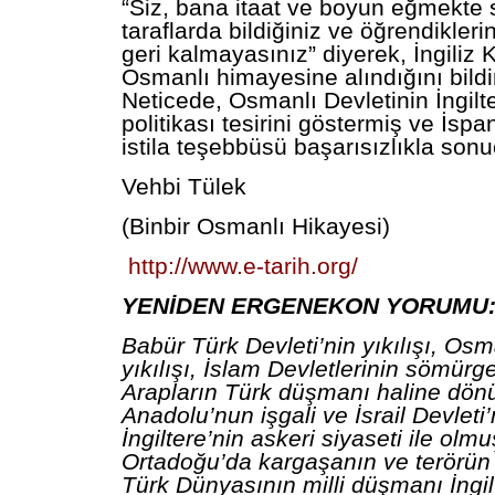
“Siz, bana itaat ve boyun eğmekte 
taraflarda bildiğiniz ve öğrendikleri
geri kalmayasınız” diyerek, İngiliz K
Osmanlı himayesine alındığını bildi
Neticede, Osmanlı Devletinin İngilt
politikası tesirini göstermiş ve İspa
istila teşebbüsü başarısızlıkla son
Vehbi Tülek
(Binbir Osmanlı Hikayesi)
http://www.e-tarih.org/
YENİDEN ERGENEKON YORUMU
Babür Türk Devleti’nin yıkılışı, Osm
yıkılışı, İslam Devletlerinin sömürg
Arapların Türk düşmanı haline dön
Anadolu’nun işgali ve İsrail Devleti
İngiltere’nin askeri siyaseti ile olm
Ortadoğu’da kargaşanın ve terörün
Türk Dünyasının milli düşmanı İngilt