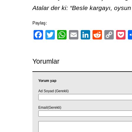
Atalar der ki: “Besle kargayı, oysu
Paylaş:
Facebook
Twitter
WhatsApp
Email
LinkedIn
Reddit
Cop
P
Link
Yorumlar
Yorum yap
Ad Soyad (Gerekli)
Email(Gerekli)