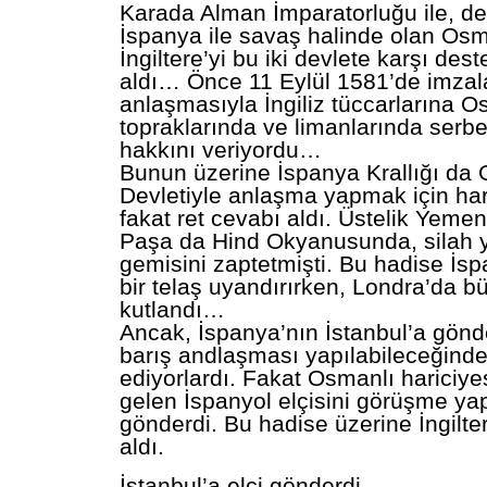
Karada Alman İmparatorluğu ile, de
İspanya ile savaş halinde olan Osm
İngiltere’yi bu iki devlete karşı des
aldı… Önce 11 Eylül 1581’de imzala
anlaşmasıyla İngiliz tüccarlarına O
topraklarında ve limanlarında serbe
hakkını veriyordu…
Bunun üzerine İspanya Krallığı da
Devletiyle anlaşma yapmak için har
fakat ret cevabı aldı. Üstelik Yeme
Paşa da Hind Okyanusunda, silah y
gemisini zaptetmişti. Bu hadise İs
bir telaş uyandırırken, Londra’da b
kutlandı…
Ancak, İspanya’nın İstanbul’a gönder
barış andlaşması yapılabileceğind
ediyorlardı. Fakat Osmanlı hariciyes
gelen İspanyol elçisini görüşme y
gönderdi. Bu hadise üzerine İngilter
aldı.
İstanbul’a elçi gönderdi