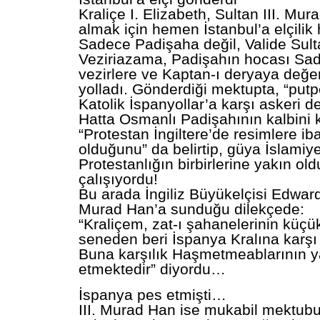
Kraliçe I. Elizabeth, Sultan III. Mur
almak için hemen İstanbul’a elçilik 
Sadece Padişaha değil, Valide Sult
Veziriazama, Padişahın hocası Sad
vezirlere ve Kaptan-ı deryaya değer
yolladı. Gönderdiği mektupta, “putp
Katolik İspanyollar’a karşı askeri de
Hatta Osmanlı Padişahının kalbini
“Protestan İngiltere’de resimlere i
olduğunu” da belirtip, güya İslamiye
Protestanlığın birbirlerine yakın ol
çalışıyordu!
Bu arada İngiliz Büyükelçisi Edward 
Murad Han’a sunduğu dilekçede:
“Kraliçem, zat-ı şahanelerinin küçük 
seneden beri İspanya Kralına karşı
Buna karşılık Haşmetmeablarının ya
etmektedir” diyordu…
İspanya pes etmişti…
III. Murad Han ise mukabil mektub