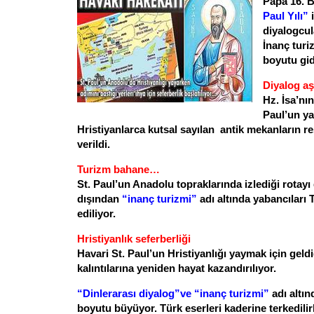
Papa 16. B
Paul Yılı”
i
diyalogcul
İnanç turi
boyutu gi
Diyalog aş
Hz. İsa’nı
Paul’un yaş
Hristiyanlarca kutsal sayılan antik mekanların 
verildi.
Turizm bahane…
St. Paul’un Anadolu topraklarında izlediği rotayı 
dışından
“inanç turizmi”
adı altında yabancıları 
ediliyor.
Hristiyanlık seferberliği
Havari St. Paul’un Hristiyanlığı yaymak için geld
kalıntılarına yeniden hayat kazandırılıyor.
“Dinlerarası diyalog”ve “inanç turizmi”
adı altın
boyutu büyüyor. Türk eserleri kaderine terkedilir