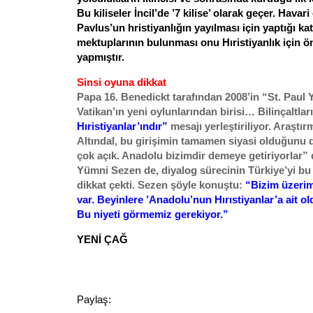
Bu kiliseler İncil’de ’7 kilise’ olarak geçer. Havar
Pavlus’un hristiyanlığın yayılması için yaptığı katk
mektuplarının bulunması onu Hıristiyanlık için ön
yapmıştır.
Sinsi oyuna dikkat
Papa 16. Benedickt tarafından 2008’in “St. Paul Yı
Vatikan’ın yeni oylunlarından birisi… Bilinçaltla
Hıristiyanlar’ındır”
mesajı yerleştiriliyor. Araştı
Altındal, bu girişimin tamamen siyasi olduğunu d
çok açık. Anadolu bizimdir demeye getiriyorlar” 
Yümni Sezen de, diyalog sürecinin Türkiye’yi bu 
dikkat çekti. Sezen şöyle konuştu:
“Bizim üzerim
var. Beyinlere ’Anadolu’nun Hırıstiyanlar’a ait ol
Bu niyeti görmemiz gerekiyor.”
YENİ ÇAĞ
Paylaş: