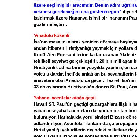
üzere seçilmiş bir aracımdır. Benim adım uğruna 
çekmesi gerekeceğini ona göstereceğim”
diyerek
kaldırmak üzere Hananya isimli bir inananını Pau
gözlerini açtırır.
‘Anadolu kökenli’
İsa’nın mesajını alarak yeniden görmeye başlayan
andan itibaren Hristiyanlığı yaymak için yollara d
Kudüs’ten Ege sahillerine kadar uzanan Akdeniz 
tehlikeli seyahat gerçekleştirir. 20 bin mili aşan 
Hristiyanlık adına birinci yüzyılda yapılmış en uzu
yolculuklardır. İncil’de anlatılan bu seyahatlerin
anavatanı olan Anadolu’da geçer. Hazreti İsa’nın
33 dolaylarında Hristiyanlığa dönen St. Paul, A
Yabancı acentelar atağa geçti
Havari ST. Paul’ün geçtiği güzargahlara ilişkin ha
yabancı seyahat acenteları da, yoğun bir tanıtım
bulunuyor. Haritalarda yöre isimleri Bizans dön
adlandırılıyor. Acentelar ilanlarında şu propagan
Hıristiyanlığı yahudilerin dışındaki milletlere de 
yolculukların ikincisi ve sonrasında kurduğu ilk k