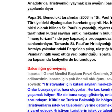
Anadolu’da Hristiyanlığı yaymak için ayağını bast
yapılandırılıyor
Papa 16. Benedickt tarafından 2008’in “St. Paul Yı
Türkiye’deki diyalogcuları harekete geçirdi. Hz. 
birisi olarak bilinen St. Paul’un yaşadığı, ziyaret 
tarafından kutsal sayılan antik mekanların bul
“inanç turizmi” nde pay kapacağız propagandası
canlandırılıyor. Tarsuslu St. Paul’un Hristiyanlı
Antalya yakınlarındaki Perge’den çıkıp, ulaştığı 
Pisidia’nın(ilk vaaz ettiği yer) bulunduğu Isparta
bu kapsamda faaliyetlerde bulunuluyor.
Bakanlığın göreviymiş
Isparta İl Genel Meclisi Başkanı Fevzi Özdemir, 200
edilmesinin Isparta için çok önemli olduğunu sa
söyledi:
“Hristiyanlar için kutsal sayılan merkezle
Onlar buraya gelip, hacı oluyorlar. Herkes kendi 
yaşamak istiyor. Biz de buna saygı gösterip, onl
zorundayız. Kültür ve Turizm Bakanlığı ile bölged
Hristiyanların istek ve taleplerini yerine getirme
ziyaret edecek Hristiyan turistlerin istek ve talepl