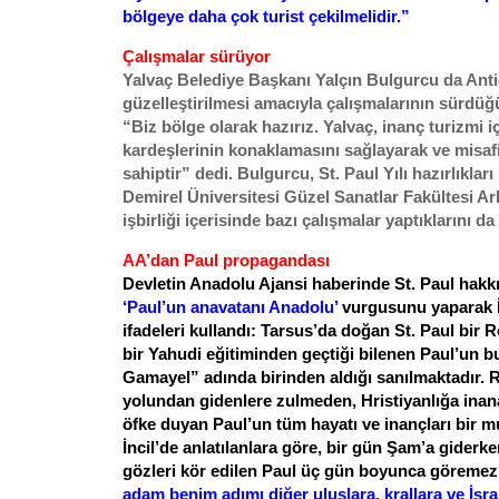
bölgeye daha çok turist çekilmelidir.”
Çalışmalar sürüyor
Yalvaç Belediye Başkanı Yalçın Bulgurcu da Antio
güzelleştirilmesi amacıyla çalışmalarının sürdüğ
“Biz bölge olarak hazırız. Yalvaç, inanç turizmi i
kardeşlerinin konaklamasını sağlayarak ve misaf
sahiptir” dedi. Bulgurcu, St. Paul Yılı hazırlıkl
Demirel Üniversitesi Güzel Sanatlar Fakültesi Ar
işbirliği içerisinde bazı çalışmalar yaptıklarını da
AA’dan Paul propagandası
Devletin Anadolu Ajansi haberinde St. Paul hakkı
‘Paul’un anavatanı Anadolu’
vurgusunu yaparak İ
ifadeleri kullandı: Tarsus’da doğan St. Paul bir 
bir Yahudi eğitiminden geçtiği bilenen Paul’un bu
Gamayel” adında birinden aldığı sanılmaktadır. 
yolundan gidenlere zulmeden, Hristiyanlığa inana
öfke duyan Paul’un tüm hayatı ve inançları bir mu
İncil’de anlatılanlara göre, bir gün Şam’a giderke
gözleri kör edilen Paul üç gün boyunca göremez.
adam benim adımı diğer uluslara, krallara ve İsr