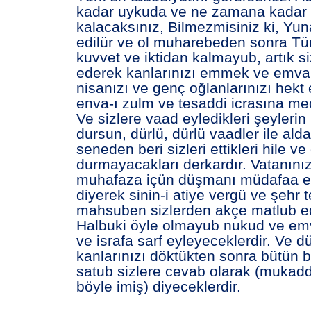
kadar uykuda ve ne zamana kadar g
kalacaksınız, Bilmezmisiniz ki, Yu
edilür ve ol muharebeden sonra Tür
kuvvet ve iktidan kalmayub, artık s
ederek kanlarınızı emmek ve emval
nisanızı ve genç oğlanlarınızı hekt
enva-ı zulm ve tesaddi icrasına mec
Ve sizlere vaad eyledikleri şeylerin
dursun, dürlü, dürlü vaadler ile alda
seneden beri sizleri ettikleri hile v
durmayacakları derkardır. Vatanın
muhafaza içün düşmanı müdafaa e
diyerek sinin-i atiye vergü ve şehr t
mahsuben sizlerden akçe matlub ed
Halbuki öyle olmayub nukud ve emv
ve israfa sarf eyleyeceklerdir. Ve 
kanlarınızı döktükten sonra bütün b
satub sizlere cevab olarak (mukadde
böyle imiş) diyeceklerdir.