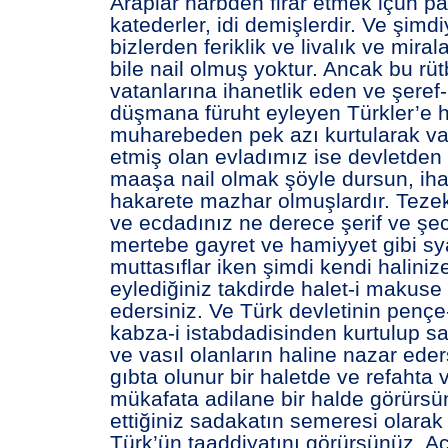
Araplar harbden firar etmek içün p
katederler, idi demişlerdir. Ve şimd
bizlerden feriklik ve livalık ve miral
bile nail olmuş yoktur. Ancak bu rüt
vatanlarına ihanetlik eden ve şeref
düşmana füruht eyleyen Türkler’e ha
muharebeden pek azı kurtularak va
etmiş olan evladımız ise devletden 
maaşa nail olmak şöyle dursun, ih
hakarete mazhar olmuşlardır. Tezek
ve ecdadınız ne derece şerif ve şe
mertebe gayret ve hamiyyet gibi sy
muttasıflar iken şimdi kendi haliniz
eylediğiniz takdirde halet-i maku
edersiniz. Ve Türk devletinin pençe
kabza-i istabdadisinden kurtulup sah
ve vasıl olanların haline nazar eder
gıbta olunur bir haletde ve refahta
mükafata adilane bir halde görürsün
ettiğiniz sadakatın semeresi olarak
Türk’ün taaddiyatını görürsünüz. A