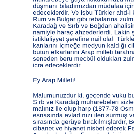
düşmanı biladımızdan müdafaa için
edeceklerdir. Ve işbu Türkler ahd-i
Rum ve Bulgar gibi tebalarına zulm
Karadağ ve Sırb ve Boğdan ahalisi
namiyle haraç ahzederlerdi. Lakin 
istiklaliyyet şerefine nail olalı Türkl
kanlarını içmeğe medyun kaldığı cih
bütün efkarlarını Arap milleti tarafın
seneden beru mecbül oldukları zul
icra edeceklerdir.
Ey Arap Milleti!
Malumunuzdur ki, geçende vuku b
Sırb ve Karadağ muharebeleri sizle
malınız ile olup harp (1877-78 Osm
esnasında evladınızı ileri sürmüş 
sırasında gerüye bırakılmışlardır, B
cibanet ve hiyanet nisbet ederek Fe