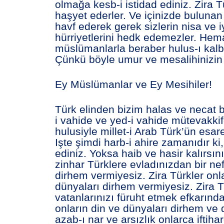
olmağa kesb-i istidad ediniz. Zira T
haşyet ederler. Ve içinizde buluna
havf ederek gerek sizlerin nisa ve iy
hürriyetlerini hedk edemezler. Hem
müslümanlarla beraber hulus-ı kalb i
Çünkü böyle umur ve mesalihinizin m
Ey Müslümanlar ve Ey Mesihiler!
Türk elinden bizim halas ve necat
i vahide ve yed-i vahide mütevakkif
hulusiyle millet-i Arab Türk’ün esare
Işte şimdi harb-i ahire zamanıdır ki,
ediniz. Yoksa haib ve hasir kalırsın
zinhar Türklere evladınızdan bir ne
dirhem vermiyesiz. Zira Türkler onl
dünyaları dirhem vermiyesiz. Zira T
vatanlarınızı füruht etmek efkarındad
onların din ve dünyaları dirhem ve d
azab-ı nar ve arsızlık onlarca iftihar