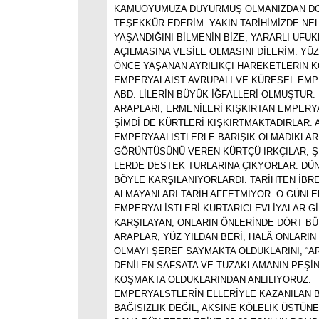
KAMUOYUMUZA DUYURMUŞ OLMANIZDAN DO
TEŞEKKÜR EDERİM. YAKIN TARİHİMİZDE NE
YAŞANDIĞINI BİLMENİN BİZE, YARARLI UFUK
AÇILMASINA VESİLE OLMASINI DİLERİM. YÜZ
ÖNCE YAŞANAN AYRILIKÇI HAREKETLERİN 
EMPERYALAİST AVRUPALI VE KÜRESEL EMP
ABD. LİLERİN BÜYÜK İĞFALLERİ OLMUŞTUR.
ARAPLARI, ERMENİLERİ KIŞKIRTAN EMPERY
ŞİMDİ DE KÜRTLERİ KIŞKIRTMAKTADIRLAR. A
EMPERYAALİSTLERLE BARIŞIK OLMADIKLAR
GÖRÜNTÜSÜNÜ VEREN KÜRTÇÜ IRKÇILAR, Ş
LERDE DESTEK TURLARINA ÇIKYORLAR. DÜ
BÖYLE KARŞILANIYORLARDI. TARİHTEN İBR
ALMAYANLARI TARİH AFFETMİYOR. O GÜNL
EMPERYALİSTLERİ KURTARICI EVLİYALAR Gİ
KARŞILAYAN, ONLARIN ÖNLERİNDE DÖRT B
ARAPLAR, YÜZ YILDAN BERİ, HALÂ ONLARIN
OLMAYI ŞEREF SAYMAKTA OLDUKLARINI, “A
DENİLEN SAFSATA VE TUZAKLAMANIN PEŞİ
KOŞMAKTA OLDUKLARINDAN ANLILIYORUZ.
EMPERYALSTLERİN ELLERİYLE KAZANILAN B
BAĞISIZLIK DEĞİL, AKSİNE KÖLELİK ÜSTÜNE