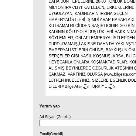
DAHA DÜN TEPELERİNE 20-30 TONLUK BOMB
MİLYON IRAK’LIYI KATLEDEN, ERKEKLERİNE 
UYGULAYAN, KADINLARIN IRZINA GEÇEN
EMPERYALİSTLERİ, ŞİMDİ ARAP BAHARI ADI
KUTSAMALRI CİDDEN ŞAŞIRTICIDIR. 300 BİN 
KADININ KÖTÜYOLA DÜŞTÜKLERİ HAKKINDAK
SÖYLEMLER, ONLARI EMPERYALİSTLERDEN
DURDURAMAIŞ,İ AKİSNE DAHA DA YAKLAŞTI
EMPERYALİSTLERİN ÖNÜNE, BAYKUŞUN ÖNÜ
SERÇELER GİBİ NASIL KOŞMUŞLARSA, BU G
HEYECANLA ONLARA KOŞMAKTADIRLAR. KÖ
ALIŞMIŞ BEYİNLERDE ÖZGÜRLÜK ATEŞİNİN Ç
ÇAKMAZ. VAKTİNİZ OLURSA {www.bilgeata.co
LUTFEN İNCELEYİNİZ. SİZLERE ESENLİK DO
DİLERİMBilge Ata- Ξ̲̅ ✫TÜRKİYE Ξ̲̅ ✫
Yorum yap
Ad Soyad (Gerekli)
Email(Gerekli)