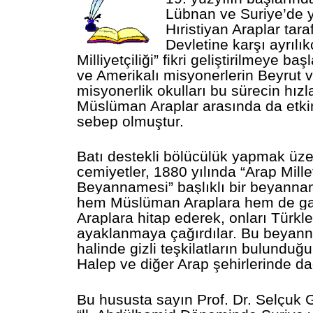
Lübnan ve Suriye’de 
Hıristiyan Araplar tar
Devletine karşı ayrılık
Milliyetçiliği” fikri geliştirilmeye ba
ve Amerikalı misyonerlerin Beyrut 
misyonerlik okulları bu sürecin hı
Müslüman Araplar arasında da etki
sebep olmuştur.
Batı destekli bölücülük yapmak üzer
cemiyetler, 1880 yılında “Arap Mille
Beyannamesi” başlıklı bir
beyannam
hem Müslüman Araplara hem de ga
Araplara hitap ederek, onları Türkle
ayaklanmaya çağırdılar
. Bu beyann
halinde gizli teşkilatların bulunduğ
Halep ve diğer Arap şehirlerinde da
Bu hususta sayın Prof. Dr. Selçuk