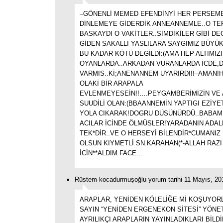
–GÖNENLİ MEMED EFENDİNYİ HER PERSEM
DİNLEMEYE GİDERDİK ANNEANNEMLE..O TE
BASKAYDI O VAKİTLER..SİMDİKİLER GİBİ DE
GİDEN SAKALLI YASLILARA SAYGIMIZ BÜYÜ
BU KADAR KÖTÜ DEGİLDİ:(AMA HEP ALTIMIZI
OYANLARDA..ARKADAN VURANLARDA İCDE,D
VARMIS..Kİ;ANENANNEM UYARIRDI!!–AMAN!
OLAKİ BİR ARAPALA
EVLENMEYESEİN!!….PEYGAMBERİMİZİN VE
SUUDİLİ OLAN:(BBAANNEMİN YAPTIGI EZİY
YOLA CIKARAK!DOGRU DÜSÜNÜRDÜ..BABAM
ACILAR İCİNDE ÖLMÜSLER!YARADANIN ADAL
TEK*DİR..VE O HERSEYİ BİLENDİR*CUMANI
OLSUN KIYMETLİ SN.KARAHAN(*-ALLAH RAZI
İCİN**ALDIM FACE…
Rüstem kocadurmuşoğlu yorum tarihi 11 Mayıs, 20
ARAPLAR, YENİDEN KÖLELİĞE Mİ KOŞUYOR
SAYIN “YENİDEN ERGENEKON SİTESİ” YÖNET
AYRILIKÇI ARAPLARIN YAYINLADIKLARI BİLDİ