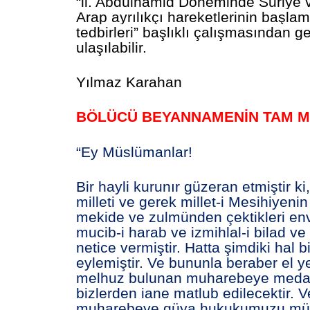
“ll. Abdülhamid Döneminde Suriye
Arap ayrılıkçı hareketlerinin başla
tedbirleri” başlıklı çalışmasından ge
ulaşılabilir.
Yılmaz Karahan
BÖLÜCÜ BEYANNAMENİN TAM M
“Ey Müslümanlar!
Bir hayli kurunır güzeran etmiştir k
milleti ve gerek millet-i Mesihiyeni
mekide ve zulmünden çektikleri env
mucib-i harab ve izmihlal-i bilad v
netice vermiştir. Hatta şimdiki hal bi
eylemiştir. Ve bununla beraber el 
melhuz bulunan muharebeye meda
bizlerden iane matlub edilecektir. V
muharebeye güya hukukumuzu mü