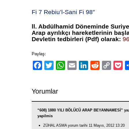
Fi 7 Rebiu’l-Sani Fi 98″
ll. Abdülhamid Döneminde Suriy
Arap ayrılıkçı hareketlerinin baş
Devletin tedbirleri (Pdf) olarak:
96
Paylaş:
Facebook
Twitter
WhatsApp
Email
LinkedIn
Reddit
Cop
P
Link
Yorumlar
“608) 1880 YILI BÖLÜCÜ ARAP BEYANNAMESİ” yaz
yapilmis
ZÜHAL ASMA yorum tarihi 11 Mayıs, 2012 13:20