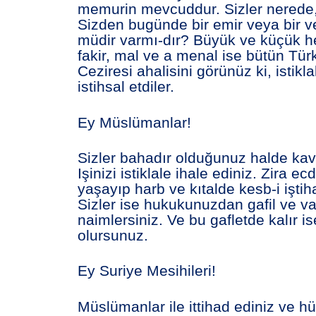
memurin mevcuddur. Sizler nerede, 
Sizden bugünde bir emir veya bir ve
müdir varmı-dır? Büyük ve küçük her
fakir, mal ve a menal ise bütün Türk
Ceziresi ahalisini görünüz ki, istiklal
istihsal etdiler.
Ey Müslümanlar!
Sizler bahadır olduğunuz halde kav
Işinizi istiklale ihale ediniz. Zira e
yaşayıp harb ve kıtalde kesb-i iştiha
Sizler ise hukukunuzdan gafil ve v
naimlersiniz. Ve bu gafletde kalır 
olursunuz.
Ey Suriye Mesihileri!
Müslümanlar ile ittihad ediniz ve hür