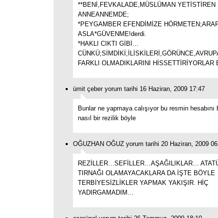
**BENİ,FEVKALADE,MÜSLÜMAN YETİSTİREN
ANNEANNEMDE;
*PEYGAMBER EFENDİMİZE HÖRMETEN;ARA
ASLA*GÜVENME!derdi.
*HAKLI CIKTI GİBİ…
CÜNKÜ;SİMDİKİ,İLİSKİLERİ,GÖRÜNCE,AVRUP
FARKLI OLMADIKLARINI HİSSETTİRİYORLAR 
ümit çeber yorum tarihi 16 Haziran, 2009 17:47
Bunlar ne yapmaya calışıyor bu resmin hesabını b
nasıl bir rezilik böyle
OĞUZHAN OĞUZ yorum tarihi 20 Haziran, 2009 06
REZİLLER…SEFİLLER…AŞAĞILIKLAR… ATAT
TIRNAĞI OLAMAYACAKLARA DA İŞTE BÖYLE
TERBİYESİZLİKLER YAPMAK YAKIŞIR. HİÇ
YADIRGAMADIM…