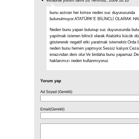
esraünal yorum tarihi 26 Temmuz, 2009 18:10
bunu astıran her kimse neden suc duyurusunda
bulunulmuyor.ATATÜRK’E BİLİNCLİ OLARAK 
Neden bunu yapan bulunup suc duyurusunda bul
yapılmak istenen bilincli olarak Atatürkü kücük d
göstererek negatif etki yaratmak istemektir.Orda b
neden bunu hemen yapmıyor.Sessiz kalıyor.Ceza 
enazından ders olur.Ve birdaha bunu yapamaz.De
haklarımızı neden kullanmıyoruz.
Yorum yap
Ad Soyad (Gerekli)
Email(Gerekli)