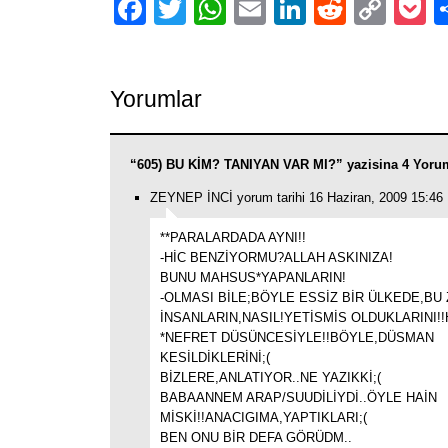
Facebook
Twitter
WhatsApp
Email
LinkedIn
Reddit
Cop
P
Link
Yorumlar
“605) BU KİM? TANIYAN VAR MI?” yazisina 4 Yoru
ZEYNEP İNCİ yorum tarihi 16 Haziran, 2009 15:46
**PARALARDADA AYNI!!
-HİC BENZİYORMU?ALLAH ASKINIZA!
BUNU MAHSUS*YAPANLARIN!
-OLMASI BİLE;BÖYLE ESSİZ BİR ÜLKEDE,BU
İNSANLARIN,NASIL!YETİSMİS OLDUKLARINI!
*NEFRET DÜSÜNCESİYLE!!BÖYLE,DÜSMAN
KESİLDİKLERİNİ;(
BİZLERE,ANLATIYOR..NE YAZIKKİ;(
BABAANNEM ARAP/SUUDİLİYDİ..ÖYLE HAİN
MİSKİ!!ANACIGIMA,YAPTIKLARI;(
BEN ONU BİR DEFA GÖRÜDM..