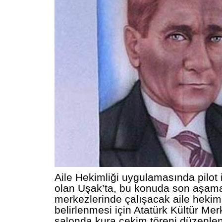
Aile Hekimliği uygulamasında pilot il
olan Uşak’ta, bu konuda son aşama
merkezlerinde çalışacak aile hekiml
belirlenmesi için
Atatürk
Kültür Mer
salonda kura çekim töreni düzenle