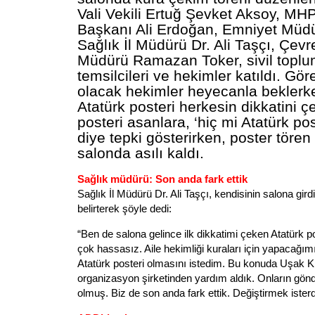
Vali Vekili Ertuğ Şevket Aksoy,
MH
Başkanı Ali Erdoğan, Emniyet Müdü
Sağlık İl Müdürü Dr. Ali Taşçı, Çev
Müdürü Ramazan Toker, sivil toplum
temsilcileri ve hekimler katıldı. Göre
olacak hekimler heyecanla beklerke
Atatürk
posteri herkesin dikkatini çe
posteri asanlara, ‘hiç mi
Atatürk
pos
diye tepki gösterirken, poster töre
salonda asılı kaldı.
Sağlık müdürü: Son anda fark ettik
Sağlık İl Müdürü Dr. Ali Taşçı, kendisinin salona girdi
belirterek şöyle dedi:
“Ben de salona gelince ilk dikkatimi çeken
Atatürk
po
çok hassasız. Aile hekimliği kuraları için yapacağı
Atatürk
posteri olmasını istedim. Bu konuda Uşak Kü
organizasyon şirketinden yardım aldık. Onların gönd
olmuş. Biz de son anda fark ettik. Değiştirmek isterd