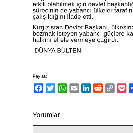
etkili olabilmek için devlet başkanl
sürecinin de yabancı ülkeler tarafı
çalışıldığını ifade etti.
Kırgızistan Devlet Başkanı, ülkesind
bozmak isteyen yabancı güçlere kar
halkını el ele vermeye çağırdı.
DÜNYA BÜLTENİ
Paylaş:
Facebook
Twitter
WhatsApp
Email
LinkedIn
Reddit
Cop
P
Link
Yorumlar