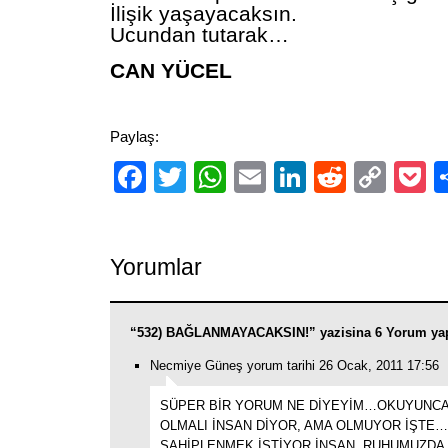
İlişik yaşayacaksın.
Ucundan tutarak…
CAN YÜCEL
Paylaş:
Facebook
Twitter
WhatsApp
Email
LinkedIn
Reddit
Cop
P
Link
Yorumlar
“532) BAĞLANMAYACAKSIN!” yazisina 6 Yorum ya
Necmiye Güneş yorum tarihi 26 Ocak, 2011 17:56
SÜPER BİR YORUM NE DİYEYİM…OKUYUNCA
OLMALI İNSAN DİYOR, AMA OLMUYOR İŞTE…İ
SAHİPLENMEK İSTİYOR İNSAN. RUHUMUZDA 