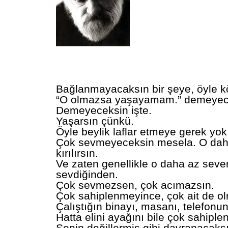
Bağlanmayacaksın bir şeye, öyle k
“O olmazsa yaşayamam.” demeyec
Demeyeceksin işte.
Yaşarsın çünkü.
Öyle beylik laflar etmeye gerek yok 
Çok sevmeyeceksin mesela. O dah
kırılırsın.
Ve zaten genellikle o daha az sever
sevdiğinden.
Çok sevmezsen, çok acımazsın.
Çok sahiplenmeyince, çok ait de o
Çalıştığın binayı, masanı, telefonun
Hatta elini ayağını bile çok sahipl