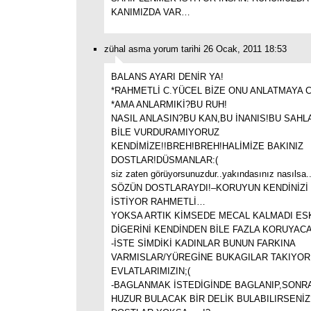
KANIMIZDA VAR…
zühal asma yorum tarihi 26 Ocak, 2011 18:53
BALANS AYARI DENİR YA!
*RAHMETLİ C.YÜCEL BİZE ONU ANLATMAYA C
*AMA ANLARMIKİ?BU RUH!
NASIL ANLASIN?BU KAN,BU İNANIS!BU SAHL
BİLE VURDURAMIYORUZ
KENDİMİZE!!BREH!BREH!HALİMİZE BAKINIZ
DOSTLAR!DÜSMANLAR:(
siz zaten görüyorsunuzdur..yakındasınız nasılsa..
SÖZÜN DOSTLARAYDI!–KORUYUN KENDİNİZİ
İSTİYOR RAHMETLİ…
YOKSA ARTIK KİMSEDE MECAL KALMADI ESKİ
DİGERİNİ KENDİNDEN BİLE FAZLA KORUYACA
-İSTE SİMDİKİ KADINLAR BUNUN FARKINA
VARMISLAR/YÜREGİNE BUKAGILAR TAKIYOR
EVLATLARIMIZIN;(
-BAGLANMAK İSTEDİGİNDE BAGLANIP,SONRA
HUZUR BULACAK BİR DELİK BULABILIRSENİZ