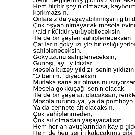
Senin değillermiş gibi davranacaks
Hem hiçbir şeyin olmazsa, kaybet
korkmazsın.
Onlarsız da yaşayabilirmişsin gibi
Çok eşyan olmayacak mesela evin
Paldır küldür yürüyebileceksin.
İlle de bir şeyleri sahipleneceksen,
Çatıların gökyüzüyle birleştiği yerle
sahipleneceksin.
Gökyüzünü sahipleneceksin,
Güneşi, ayı, yıldızları…
Mesela kuzey yıldızı, senin yıldızın
“O benim.” diyeceksin.
Mutlaka sana ait olmasını istiyorsa
Mesela gökkuşağı senin olacak.
İlle de bir şeye ait olacaksan, renkl
Mesela turuncuya, ya da pembeye.
Ya da cennete ait olacaksın.
Çok sahiplenmeden,
Çok ait olmadan yaşayacaksın.
Hem her an avuçlarından kayıp gid
Hem de hep senin kalacakmış gibi 