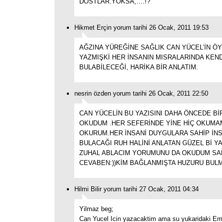
DOSTLAR.YOKSA,….!?
Hikmet Erçin yorum tarihi 26 Ocak, 2011 19:53
AĞZINA YÜREĞİNE SAĞLIK CAN YÜCEL’İN Ö
YAZMIŞKİ HER İNSANIN MISRALARINDA KEND
BULABİLECEĞİ, HARİKA BİR ANLATIM.
nesrin özden yorum tarihi 26 Ocak, 2011 22:50
CAN YÜCELİN BU YAZISINI DAHA ÖNCEDE B
OKUDUM .HER SEFERİNDE YİNE HİÇ OKUMAM
OKURUM.HER İNSANİ DUYGULARA SAHİP İNS
BULACAĞI RUH HALİNİ ANLATAN GÜZEL Bİ YA
ZUHAL ABLACIM YORUMUNU DA OKUDUM SA
CEVABEN:))KİM BAĞLANMIŞTA HUZURU BUL
Hilmi Bilir yorum tarihi 27 Ocak, 2011 04:34
Yilmaz beg;
Can Yucel Icin yazacaktim ama su yukaridaki Emai