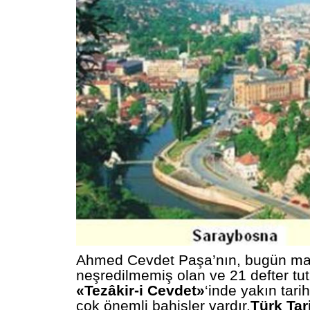
Ahmed Cevdet Paşa’nın, bugün ma
neşredilmemiş olan ve 21 defter tu
«Tezâkir-i Cevdet»
‘inde yakın tari
çok önemli bahisler vardır.
Türk Ta