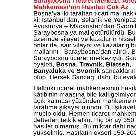
Saraybosna Ticaret Merkezi, Anca
Mahkemesi’nin Hasılatı Çok Az
Bosna’ya iki taraftan ticari mal nak
ki: İstanbul’dan, Selanik ve Yenipaz
Avusturya – Macaristan’dan Svornik
Saraybosna’ya mal götürülürdü. Bu
üzerinde vilayet ve kazaların hissel
onlar da, sair vilayet ve kazalar gib
mallarını Saraybosna’dan alırdı. 
Saraybosna ticaret merkeziydi. Sa
eyaleti,
Bosna, Travnik, Biatseh,
Banyaluka
ve
Svornik
sancakları
olup, Hersek Sancagı dahi, bu eyale
Halbuki ticaret mahkemesinin hası
kâtibinin maaşına bile kafi gelmiyo
açık kalması yüzünden mahkeme re
tarafıma şikayet olundu. Bu şikaye
mucip oldu. Hemen ticaret mahkem
defterleri tetkik etim. Hiç bir ay 35
hasılat olmamış. Bu miktar dahi na
yükselmiş. Hasılatın ekseri 150-200