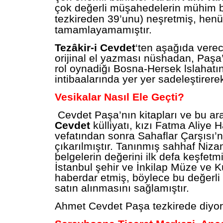
çok değerli müşahedelerin mühim bi
tezkireden 39’unu) neşretmiş, hen
tamamlayamamıştır.
Tezâkir-i Cevdet
‘ten aşağıda verec
orijinal el yazması nüshadan, Paşa
rol oynadiğı Bosna-Hersek lslahatın
intibaalarında yer yer sadeleştirerek
Vesikalar Nasıl Ele Geçti?
Cevdet Paşa’nın kitapları ve bu ar
Cevdet
külliyatı, kızı Fatma Aliye 
vefatından sonra Sahaflar Çarşısı’n
çıkarılmıştır. Tanınmış sahhaf Niz
belgelerin değerini ilk defa keşfet
İstanbul şehir ve İnkilap Müze ve K
haberdar etmiş, böylece bu değerli
satın alınmasını sağlamıştır.
Ahmet Cevdet Paşa tezkirede diyor 