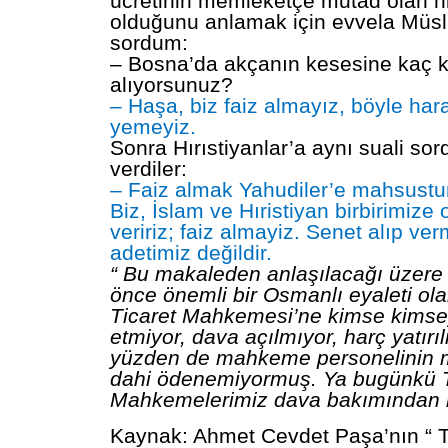
ücretinin memleketçe mutad olan ni
olduğunu anlamak için evvela Müs
sordum:
– Bosna’da akçanın kesesine kaç k
alıyorsunuz?
– Haşa, biz faiz almayız, böyle ha
yemeyiz.
Sonra Hırıstiyanlar’a aynı suali so
verdiler:
– Faiz almak Yahudiler’e mahsustur.
Biz, İslam ve Hıristiyan birbirimize
veririz; faiz almayiz. Senet alıp ve
adetimiz değildir.
“ Bu makaleden anlaşılacağı üzere 
önce önemli bir Osmanlı eyaleti o
Ticaret Mahkemesi’ne kimse kimsey
etmiyor, dava açılmıyor, harç yatırı
yüzden de mahkeme personelinin 
dahi ödenemiyormuş. Ya bugünkü T
Mahkemelerimiz dava bakımından
Kaynak: Ahmet Cevdet Paşa’nın “ T