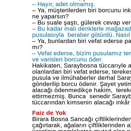
– Hayır, adet olmamış.
– Ya, müşterilerden biri borcunu in
ne yaparsın?
– Bu suale şaştı, gülerek cevap ver
– Bu kadar malı denklerle mağazad
pusulasıyla beraber götürdü. Nasıl 
– Ya, bunlardan biri vefat ederse 
mı?
– Vefat ederse, bizim pusulamız te
ve varisleri borcunu öder.
Hakikaten, Saraybosna tüccarıyle al
olanlardan biri vefat ederse, terek
pusula ve ilmühaberler derhal Sar
gönderilip borcu ödenir. Şayet yetim
alacağı ödenmedikçe hakim, terekes
ettirmezmiş. Bunca senedir Saray
tüccarından kimsenin alacağı inkâ
Faiz de Yok
Birara Bosna Sancağı çiftliklerinden
çağırtarak, ağaların çiftliklerinden a