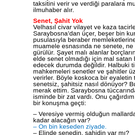
taksitini verir ve verdiği paralara m
ilmuhaber alır.
Senet, Şahit Yok
Velhasıl civar vilayet ve kaza tacirle
Saraybosna’dan üçer, beşer bin kur
pusulasıyla beraber memleketlerine
muamele esnasında ne senete, ne 
gürülür. Şayet malı alanlar borçların
elde senet olmadığı için mal satan h
edecek durumda değildir. Halbuki ti
mahkemeleri senetler ve şahitler 
verirler. Böyle koskoca bir eyaletin
senetsiz, şahitsiz nasıl dönüyor? B
merak ettim. Saraybosna tüccarı
isminde bir zat vardı. Onu çağırdı
bir konuşma geçti:
– Veresiye vermiş olduğun mallard
kadar alacağın var?
– On bin keseden ziyade.
– Elinde senedin, şahidin var mı?