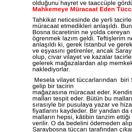
olduğunu hayret ve taaccüple görd
Mahkemeye Müracaat Eden Tücc
Tahkikat neticesinde de yerli taci
müracaat etmedikleri anlaşıldı. Bun
Bosna ticaretinin ne yolda cereyan
ögrenmek lazım geldi. Teftişlerim n
anlaşıldı ki, gerek İstanbul ve ger
ve eşyasını getirenler, ancak Sara
olup, civar vilayet ve kazalar tacir
gelerek mağazalardan alıp memkek
naklediyorlar.
Mesela vilayet tüccarlarından biri
gelip bir tacirin
mağazasına müracaat eder. Kendis
malları tespit eder. Bütün bu malla
sırasıyle bir pusulaya yazar ve hiza
fiyatlarını kaydeder. Bir yandan da 
malların hepsi, kâtibin tanzim ettiği 
verilir. O da bedelini ödemeden alıp
Saraybosna tüccarı tarafından çıkar