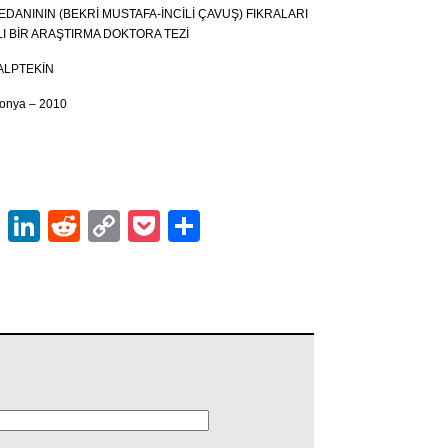
TEDANININ (BEKRİ MUSTAFA-İNCİLİ ÇAVUŞ) FIKRALARI
I BİR ARAŞTIRMA DOKTORA TEZİ
t ALPTEKİN
onya – 2010
ok
er
atsApp
Email
LinkedIn
Reddit
Copy
Pocket
Share
Link