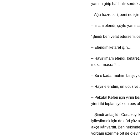
yanına girip hâl hatır sorduk
– Ağa hazretleri, beni ne için 
– İmam efendi, şöyle yanıma 
“Şimdi ben vefat edersem, ce
– Efendim kefaret için…
– Hayır imam efendi, kefaret,
mezar masrafı!…
– Bu o kadar mühim bir şey de
– Hayır efendim, en ucuz ve 
– Pekâla! Kefen için yirmi beş
yirmi iki toplam yüz on beş a
– Şimdi anlaşıldı. Cenazeyi k
iyileştirmek için de dört yü
akçe kâr vardır. Ben hekimd
yorganı üzerime ört de öleyim