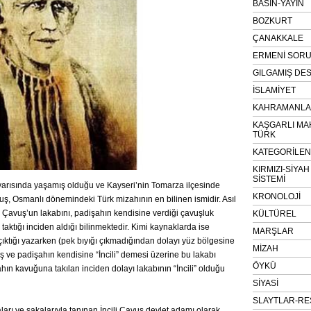
BASIN-YAYIN
BOZKURT
ÇANAKKALE
ERMENİ SOR
GILGAMIŞ DES
İSLAMİYET
KAHRAMANLAR
KAŞGARLI MA
TÜRK
KATEGORİLE
KIRMIZI-SİYA
SİSTEMİ
 yarısında yaşamış olduğu ve Kayseri’nin Tomarza ilçesinde
KRONOLOJİ
ş, Osmanlı dönemindeki Türk mizahının en bilinen ismidir. Asıl
i Çavuş’un lakabını, padişahın kendisine verdiği çavuşluk
KÜLTÜREL
aktığı inciden aldığı bilinmektedir. Kimi kaynaklarda ise
MARŞLAR
e çıktığı yazarken (pek bıyığı çıkmadığından dolayı yüz bölgesine
MİZAH
muş ve padişahın kendisine “İncili” demesi üzerine bu lakabı
ÖYKÜ
ahın kavuğuna takılan inciden dolayı lakabının “İncili” olduğu
SİYASİ
SLAYTLAR-RE
raları ve şakalarıyla tanınan İncili Çavuş devlet adamı olarak