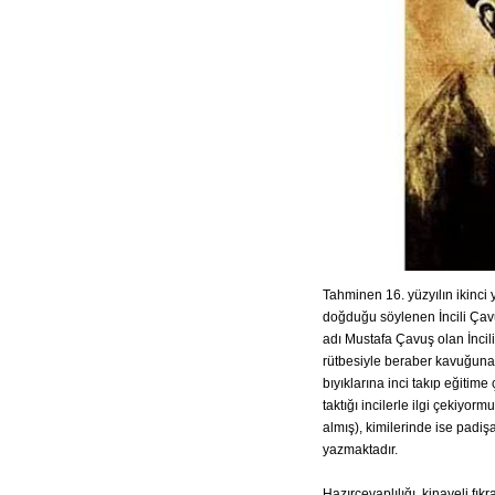
Tahminen 16. yüzyılın ikinci
doğduğu söylenen İncili Çavu
adı Mustafa Çavuş olan İncil
rütbesiyle beraber kavuğuna t
bıyıklarına inci takıp eğitim
taktığı incilerle ilgi çekiyor
almış), kimilerinde ise padiş
yazmaktadır.
Hazırcevaplılığı, kinayeli fık