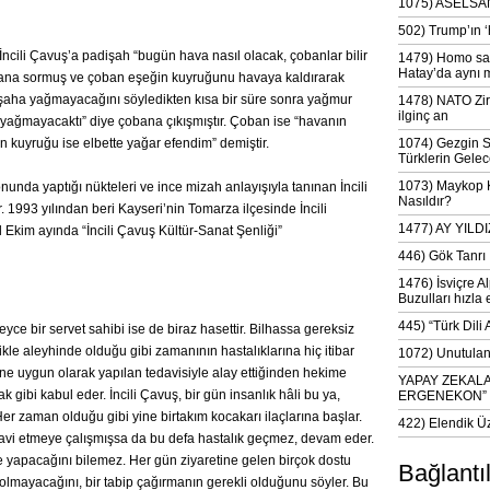
1075) ASELSAN
502) Trump’ın 
İncili Çavuş’a padişah “bugün hava nasıl olacak, çobanlar bilir
1479) Homo sap
Hatay’da aynı 
 çobana sormuş ve çoban eşeğin kuyruğunu havaya kaldırarak
şaha yağmayacağını söyledikten kısa bir süre sonra yağmur
1478) NATO Zir
ilginç an
yağmayacaktı” diye çobana çıkışmıştır. Çoban ise “havanın
in kuyruğu ise elbette yağar efendim” demiştir.
1074) Gezgin S
Türklerin Gelec
1073) Maykop Kü
onunda yaptığı nükteleri ve ince mizah anlayışıyla tanınan İncili
Nasıldır?
 1993 yılından beri Kayseri’nin Tomarza ilçesinde İncili
1477) AY YIL
 Ekim ayında “İncili Çavuş Kültür-Sanat Şenliği”
446) Gök Tanrı 
1476) İsviçre Al
Buzulları hızla 
445) “Türk Dili
eyce bir servet sahibi ise de biraz hasettir. Bilhassa gereksiz
kle aleyhinde olduğu gibi zamanının hastalıklarına hiç itibar
1072) Unutulan 
e uygun olarak yapılan tedavisiyle alay ettiğinden hekime
YAPAY ZEKAL
 gibi kabul eder. İncili Çavuş, bir gün insanlık hâli bu ya,
ERGENEKON”
er zaman olduğu gibi yine birtakım kocakarı ilaçlarına başlar.
422) Elendik Ü
davi etmeye çalışmışsa da bu defa hastalık geçmez, devam eder.
e yapacağını bilemez. Her gün ziyaretine gelen birçok dostu
Bağlantı
i olmayacağını, bir tabip çağırmanın gerekli olduğunu söyler. Bu