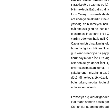
sarayda görev yapmış ve IV. 
bilinmektedir. Bağdat işgali
İncili Çavuş, dış işlerde dev
arasında yazmaktadır. Yine d
yaşadığı da bilinmeyen İncili
mâl olmuş kişileri de ince ele
eleştirmesi insanların İncil
yardım ederken, halk İncili 
Çavuş’un bürokrat kimliği olu
bununla ilgili en bilinen fıkra
gün kendisine “öyle bir şey
zorundayım” der. İncili Çav
öfkeden deliye döner. İncili
diyerek asılmaktan kurtulur. İ
şakalar onun mizahının özgü
düşünülmektedir. 19. yüzyılda
bulunurken, meddah topluluk
anlatan kimselerdir.
Fransa’ya elçi olarak gönderi
kral “bana senden başka gönd
Osmanlılar adamına göre ada