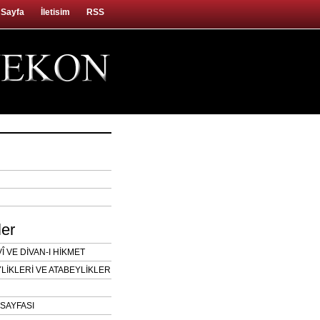
 Sayfa
İletisim
RSS
ler
 VE DİVAN-I HİKMET
LİKLERİ VE ATABEYLİKLER
SAYFASI