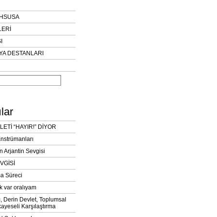
AHSUSA
LERİ
I
YA DESTANLARI
lar
LETİ “HAYIR!” DİYOR
Enstrümanları
n Arjantin Sevgisi
VGİSİ
a Süreci
k var oralıyam
ı, Derin Devlet, Toplumsal
ayeseli Karşılaştırma