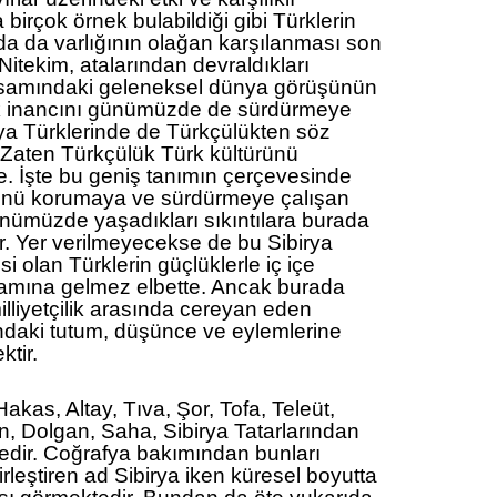
 birçok örnek bulabildiği gibi Türklerin
 da varlığının olağan karşılanması son
Nitekim, atalarından devraldıkları
apsamındaki geleneksel dünya görüşünün
ık inancını günümüzde de sürdürmeye
a Türklerinde de Türkçülükten söz
. Zaten Türkçülük Türk kültürünü
e. İşte bu geniş tanımın çerçevesinde
ürünü korumaya ve sürdürmeye çalışan
ünümüzde yaşadıkları sıkıntılara burada
r. Yer verilmeyecekse de bu Sibirya
si olan Türklerin güçlüklerle iç içe
amına gelmez elbette. Ancak burada
illiyetçilik arasında cereyan eden
ndaki tutum, düşünce ve eylemlerine
ktir.
akas, Altay, Tıva, Şor, Tofa, Teleüt,
n, Dolgan, Saha, Sibirya Tatarlarından
dir. Coğrafya bakımından bunları
rleştiren ad Sibirya iken küresel boyutta