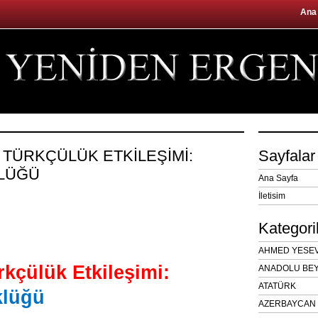
Ana
E TÜRKÇÜLÜK ETKİLEŞİMİ:
Sayfalar
KLÜĞÜ
Ana Sayfa
İletisim
Kategori
AHMED YESEVÎ
rkçülük Etkileşimi:
ANADOLU BEY
ATATÜRK
klüğü
AZERBAYCAN 