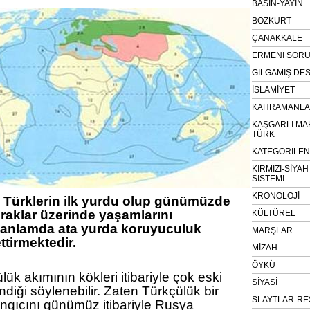
BASIN-YAYIN
BOZKURT
ÇANAKKALE
ERMENİ SOR
GILGAMIŞ DES
İSLAMİYET
KAHRAMANLAR
KAŞGARLI MA
TÜRK
KATEGORİLE
KIRMIZI-SİYA
SİSTEMİ
KRONOLOJİ
rı Türklerin ilk yurdu olup günümüzde
praklar üzerinde yaşamlarını
KÜLTÜREL
 anlamda ata yurda koruyuculuk
MARŞLAR
tirmektedir.
MİZAH
ÖYKÜ
ük akımının kökleri itibariyle çok eski
SİYASİ
diği söylenebilir. Zaten Türkçülük bir
SLAYTLAR-RE
angıcını günümüz itibariyle Rusya