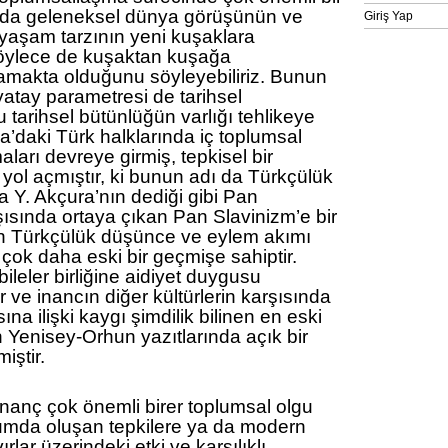
o da geleneksel dünya görüşünün ve
Giriş Yap
 yaşam tarzının yeni kuşaklara
böylece de kuşaktan kuşağa
lamakta olduğunu söyleyebiliriz. Bunun
atay parametresi de tarihsel
u tarihsel bütünlüğün varlığı tehlikeye
’daki Türk halklarında iç toplumsal
arı devreye girmiş, tepkisel bir
ol açmıştır, ki bunun adı da Türkçülük
 Y. Akçura’nın dediği gibi Pan
ısında ortaya çıkan Pan Slavinizm’e bir
an Türkçülük düşünce ve eylem akımı
 çok daha eski bir geçmişe sahiptir.
ileler birliğine aidiyet duygusu
r ve inancın diğer kültürlerin karşısında
a ilişki kaygı şimdilik bilinen en eski
n Yenisey-Orhun yazıtlarında açık bir
miştir.
inanç çok önemli birer toplumsal olgu
lumda oluşan tepkilere ya da modern
vırlar üzerindeki etki ve karşılıklı