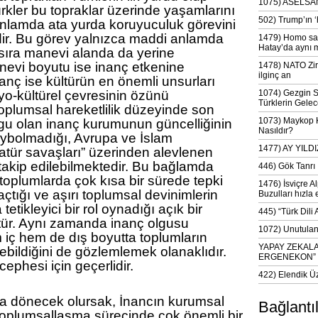
1075) ASELSAN
ler bu topraklar üzerinde yaşamlarını
502) Trump’ın 
anlamda ata yurda koruyuculuk görevini
ir. Bu görev yalnızca maddi anlamda
1479) Homo sap
Hatay’da aynı 
 sıra manevi alanda da yerine
anevi boyutu ise inanç etkenine
1478) NATO Zir
ilginç an
nç ise kültürün en önemli unsurları
yo-kültürel çevresinin özünü
1074) Gezgin S
Türklerin Gelec
oplumsal hareketlilik düzeyinde son
1073) Maykop Kü
lgu olan inanç kurumunun güncelliğinin
Nasıldır?
bolmadığı, Avrupa ve İslam
1477) AY YIL
atür savaşları” üzerinden alevlenen
takip edilebilmektedir. Bu bağlamda
446) Gök Tanrı 
oplumlarda çok kısa bir sürede tepki
1476) İsviçre Al
açtığı ve aşırı toplumsal devinimlerin
Buzulları hızla 
etikleyici bir rol oynadığı açık bir
445) “Türk Dili
ür. Aynı zamanda inanç olgusu
1072) Unutulan 
iç hem de dış boyutta toplumların
YAPAY ZEKAL
bildiğini de gözlemlemek olanaklıdır.
ERGENEKON”
cephesi için geçerlidir.
422) Elendik Ü
 dönecek olursak, İnancın kurumsal
Bağlantı
 toplumsallaşma sürecinde çok önemli bir