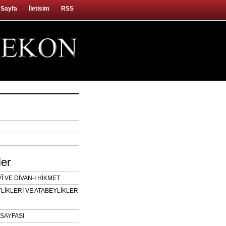
 Sayfa
İletisim
RSS
ler
 VE DİVAN-I HİKMET
LİKLERİ VE ATABEYLİKLER
SAYFASI