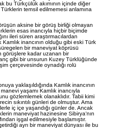
cak bu Türkçülük akımının içinde diğer
Türklerin temsil edilmemesi anlamına
örüşün aksine bir görüş birliği olmayan
rklerin esas inancıyla hiçbir biçimde
ını ileri süren araştırmacılardan
Kamlık inancının olduğu gibi eski Türk
üregelen bir maneviyat köprüsü
 görüşlere kadar uzanan bir
anç gibi bir unsurun Kuzey Türklüğünde
ileşim çerçevesinde oynadığı rolü
konuya yaklaşıldığında Kamlık inancının
in manevi yaşamı Kamlık inancıyla
ğunu gözlemlemek olanaklıdır. Tabii kimi
cin sıkıntılı günleri de olmuştur. Ama
lerle iç içe yaşandığı günler de. Ancak
klerin maneviyat hazinesine Sibirya’nın
fından işgal edilmesiyle başlamıştır.
etirdiği ayrı bir maneviyat dünyası ile bu