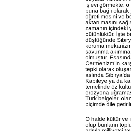
işlevi görmekte, 
buna bağlı olarak
öğretilmesini ve 
aktarılmasını sağ
zamanın içindeki y
bütünlüktür. İşte b
düştüğünde Sibirya
koruma mekanizmal
savunma akımına y
olmuştur. Esasında
Cermenizm’in karş
tepki olarak oluş
aslında Sibirya’da
Kabileye ya da kab
temelinde öz kültü
erozyona uğramasın
Türk belgeleri ola
biçimde dile getiril
O halde kültür ve 
olup bunların top
adıyla milliyetçi ta