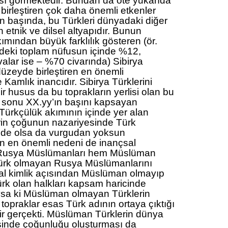
ası görmektedir. Bundan da öte yukarıda
 birleştiren çok daha önemli etkenler
n başında, bu Türkleri dünyadaki diğer
en etnik ve dilsel altyapıdır. Bunun
ımından büyük farklılık gösteren (ör.
ndeki toplam nüfusun içinde %12,
valar ise – %70 civarında) Sibirya
düzeyde birleştiren en önemli
 Kamlık inancıdır. Sibirya Türklerini
ir husus da bu toprakların yerlisi olan bu
ın sonu XX.yy’ın başını kapsayan
ürkçülük akımının içinde yer alan
rin çoğunun nazariyesinde Türk
nde olsa da vurgudan yoksun
un en önemli nedeni de inançsal
kü Rusya Müslümanları hem Müslüman
Türk olmayan Rusya Müslümanlarını
al kimlik açısından Müslüman olmayıp
rk olan halkları kapsam haricinde
ysa ki Müslüman olmayan Türklerin
topraklar esas Türk adının ortaya çıktığı
bir gerçekti. Müslüman Türklerin dünya
sinde çoğunluğu oluşturması da