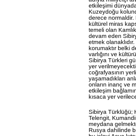
etkileşimi dünyada
Kuzeydoğu kolunda
derece normaldir. 
kültürel miras k
temeli olan Kaml
devam eden Sibiry
etmek olanaklıdır
korumaktır belki d
varlığını ve kült
Sibirya Türkleri g
yer verilmeyecekti
coğrafyasının yerli
yaşamadıkları anl
onların inanç ve m
etkileşim bağlamı
kısaca yer verilece
Sibirya Türklüğü; H
Telengit, Kumandi
meydana gelmekte
Rusya dahilinde bi