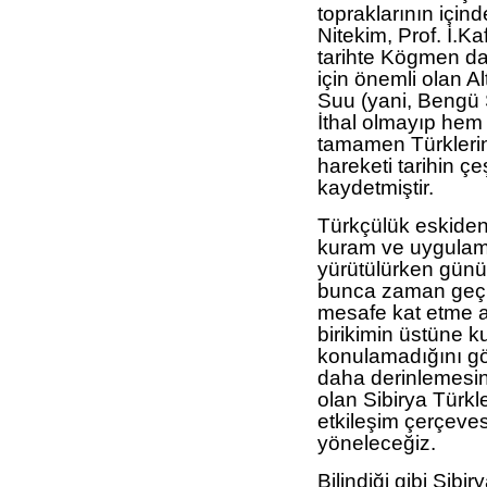
topraklarının için
Nitekim, Prof. İ.Ka
tarihte Kögmen dağ
için önemli olan 
Suu (yani, Bengü 
İthal olmayıp hem
tamamen Türklerin
hareketi tarihin çe
kaydetmiştir.
Türkçülük eskiden
kuram ve uygulam
yürütülürken günü
bunca zaman geç
mesafe kat etme a
birikimin üstüne k
konulamadığını 
daha derinlemesi
olan Sibirya Türkle
etkileşim çerçeve
yöneleceğiz.
Bilindiği gibi Sibir