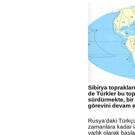
Sibirya toprakla
de Türkler bu to
sürdürmekte, bir
görevini devam et
Rusya’daki Türkçül
zamanlara kadar in
varlık olarak başl