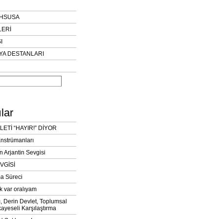
AHSUSA
LERİ
I
YA DESTANLARI
lar
LETİ “HAYIR!” DİYOR
Enstrümanları
n Arjantin Sevgisi
VGİSİ
a Süreci
k var oralıyam
ı, Derin Devlet, Toplumsal
ayeseli Karşılaştırma