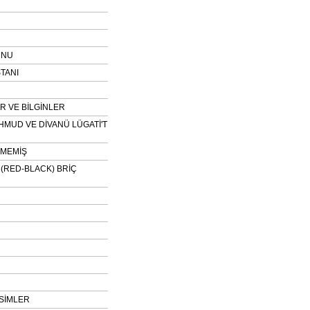
UNU
TANI
 VE BİLGİNLER
HMUD VE DİVANÜ LÜGATİ'T
NMEMİŞ
H (RED-BLACK) BRİÇ
SİMLER