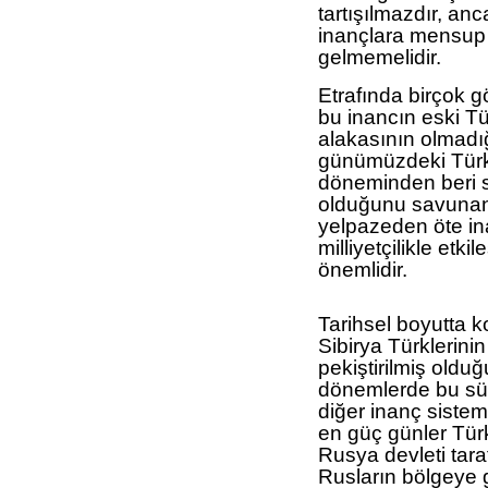
tartışılmazdır, an
inançlara mensup 
gelmemelidir.
Etrafında birçok g
bu inancın eski Tü
alakasının olmadığ
günümüzdeki Türk 
döneminden beri s
olduğunu savunan
yelpazeden öte in
milliyetçilikle etk
önemlidir.
Tarihsel boyutta 
Sibirya Türklerin
pekiştirilmiş oldu
dönemlerde bu süre
diğer inanç sistem
en güç günler Tür
Rusya devleti tara
Rusların bölgeye g