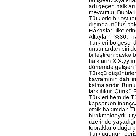
bu işlevi Asya kıt
adı geçen halkları
mevcuttur. Bunları
Türklerle birleştir
dışında, nüfus bak
Hakaslar ülkeleri
Altaylar – %30, Tı
Türkleri bölgesel 
unsurlardan biri de
birleştiren başka b
halkların XIX.yy’
dönemde gelişen T
Türkçü düşünürle
kavramının dahili
kalmalarıdır. Bun
farklılıktır. Çün
Türkleri hem de 
kapsarken inançs
etnik bakımdan Tü
bırakmaktaydı. O
üzerinde yaşadığı 
topraklar olduğu 
Türklüğünün içeri