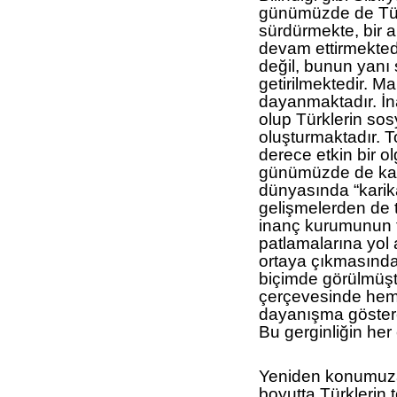
günümüzde de Türk
sürdürmekte, bir 
devam ettirmekted
değil, bunun yanı
getirilmektedir. M
dayanmaktadır. İna
olup Türklerin sos
oluşturmaktadır. T
derece etkin bir o
günümüzde de kay
dünyasında “karik
gelişmelerden de 
inanç kurumunun t
patlamalarına yol 
ortaya çıkmasında t
biçimde görülmüşt
çerçevesinde hem 
dayanışma göstere
Bu gerginliğin her 
Yeniden konumuza
boyutta Türklerin