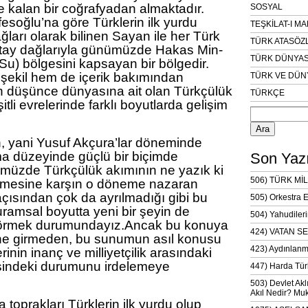
de kalan bir coğrafyadan almaktadır.
SOSYAL
fesoğlu’na göre Türklerin ilk yurdu
TEŞKİLAT-I M
ları olarak bilinen Sayan ile her Türk
TÜRK ATASÖZ
Altay dağlarıyla günümüzde Hakas Min-
TÜRK DÜNYAS
Su) bölgesini kapsayan bir bölgedir.
 şekil hem de içerik bakımından
TÜRK VE DÜN
 düşünce dünyasına ait olan Türkçülük
TÜRKÇE
şitli evrelerinde farklı boyutlarda gelişim
Arama:
, yani Yusuf Akçura’lar döneminde
a düzeyinde güçlü bir biçimde
Son Yazı
müzde Türkçülük akımının ne yazık ki
506) TÜRK MİL
mesine karşın o döneme nazaran
çısından çok da ayrılmadığı gibi bu
505) Orkestra 
uramsal boyutta yeni bir şeyin de
504) Yahudileri
görmek durumundayız.Ancak bu konuya
424) VATAN SE
ne girmeden, bu sunumun asıl konusu
423) Aydınlanm
rinin inanç ve milliyetçilik arasındaki
sindeki durumunu irdelemeye
447) Harda Tür
503) Devlet Akl
Akıl Nedir? Muk
ya toprakları Türklerin ilk yurdu olup