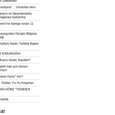
 Satılamaz!
‘hediyesi’… Unutulan ders
iens ve Neandertaller,
mağarayı kullanmış
vesi’ne damga vuran 11
avaşçıdan Gezgin Bilgeye;
eği
ltürü Nedir, Türklük İlişkisi
DIZ KARARGÂHI
İnancı Nedir, Nasıldır?
pleri’nde acil durum:
eriyor
 Ailesi Günü” mü?
Türkler: Fu-Yu Kırgızları
ARA GÖRE “YENİDEN
züldük
lar