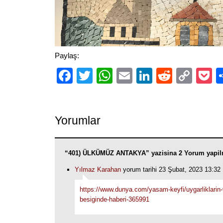
Paylaş:
Facebook
Twitter
WhatsApp
Email
LinkedIn
Reddit
Cop
P
Link
Yorumlar
“401) ÜLKÜMÜZ ANTAKYA” yazisina 2 Yorum yapil
Yılmaz Karahan
yorum tarihi 23 Şubat, 2023 13:32
https://www.dunya.com/yasam-keyfi/uygarliklarin
besiginde-haberi-365991