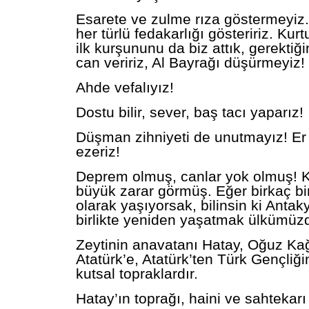
Esarete ve zulme rıza göstermeyiz.
her türlü fedakarlığı gösteririz. Kur
ilk kurşununu da biz attık, gerektiği
can veririz, Al Bayrağı düşürmeyiz!
Ahde vefalıyız!
Dostu bilir, sever, baş tacı yaparız!
Düşman zihniyeti de unutmayız! Er 
ezeriz!
Deprem olmuş, canlar yok olmuş! Kü
büyük zarar görmüş. Eğer birkaç bi
olarak yaşıyorsak, bilinsin ki Antaky
birlikte yeniden yaşatmak ülkümüzd
Zeytinin anavatanı Hatay, Oğuz Ka
Atatürk’e, Atatürk’ten Türk Gençliğ
kutsal topraklardır.
Hatay’ın toprağı, haini ve sahtekar