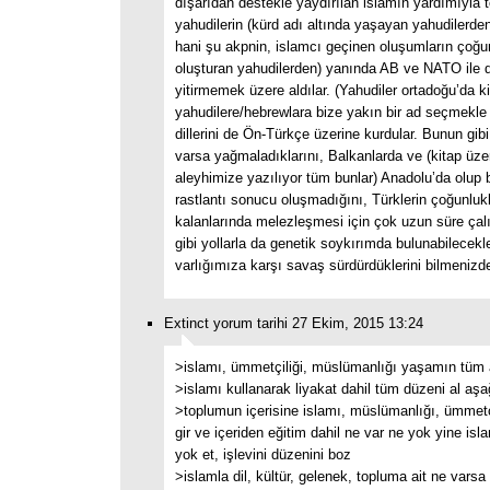
dışarıdan destekle yaydırılan islamın yardımıyla
yahudilerin (kürd adı altında yaşayan yahudilerd
hani şu akpnin, islamcı geçinen oluşumların çoğ
oluşturan yahudilerden) yanında AB ve NATO ile d
yitirmemek üzere aldılar. (Yahudiler ortadoğu’da ki
yahudilere/hebrewlara bize yakın bir ad seçmekle
dillerini de Ön-Türkçe üzerine kurdular. Bunun gibi
varsa yağmaladıklarını, Balkanlarda ve (kitap üze
aleyhimize yazılıyor tüm bunlar) Anadolu’da olup b
rastlantı sonucu oluşmadığını, Türklerin çoğunlukl
kalanlarında melezleşmesi için çok uzun süre çal
gibi yollarla da genetik soykırımda bulunabilecekle
varlığımıza karşı savaş sürdürdüklerini bilmenizde
Extinct yorum tarihi 27 Ekim, 2015 13:24
>islamı, ümmetçiliği, müslümanlığı yaşamın tüm 
>islamı kullanarak liyakat dahil tüm düzeni al aşa
>toplumun içerisine islamı, müslümanlığı, ümmetçi
gir ve içeriden eğitim dahil ne var ne yok yine isl
yok et, işlevini düzenini boz
>islamla dil, kültür, gelenek, topluma ait ne varsa