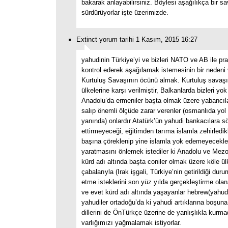
bakarak anlayabilirsiniz. Böylesi aşağılıkça bir s
sürdürüyorlar işte üzerimizde.
Extinct yorum tarihi 1 Kasım, 2015 16:27
yahudinin Türkiye’yi ve bizleri NATO ve AB ile pra
kontrol ederek aşağılamak istemesinin bir nedeni 
Kurtuluş Savaşının öcünü almak. Kurtuluş savaşı
ülkelerine karşı verilmiştir, Balkanlarda bizleri yok 
Anadolu’da ermeniler başta olmak üzere yabancıla
salıp önemli ölçüde zarar verenler (osmanlıda yol 
yanında) onlardır Atatürk’ün yahudi bankacılara 
ettirmeyeceği, eğitimden tarıma islamla zehirledik
başına çöreklenip yine islamla yok edemeyecekler
yaratmasını önlemek istediler ki Anadolu ve Mez
kürd adı altında başta coniler olmak üzere köle ül
çabalarıyla (Irak işgali, Türkiye’nin getirildiği dur
etme isteklerini son yüz yılda gerçekleştirme olan
ve evet kürd adı altında yaşayanlar hebrew(yahudi
yahudiler ortadoğu’da ki yahudi artıklarına boşun
dillerini de ÖnTürkçe üzerine de yanlışlıkla kurma
varlığımızı yağmalamak istiyorlar.