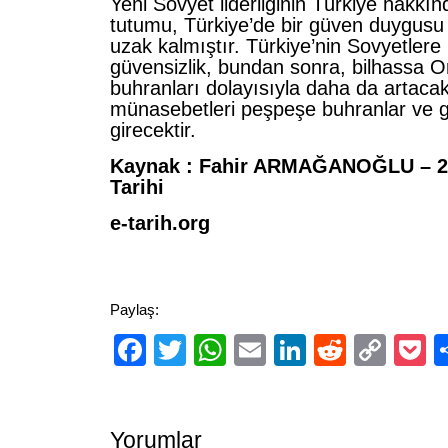
Yeni Sovyet liderliğinin Türkiye hakkın
tutumu, Türkiye’de bir güven duygusu
uzak kalmıştır. Türkiye’nin Sovyetler
güvensizlik, bundan sonra, bilhassa 
buhranları dolayısıyla daha da artaca
münasebetleri peşpeşe buhranlar ve ger
girecektir.
Kaynak : Fahir ARMAĞANOĞLU – 20.
Tarihi
e-tarih.org
Paylaş:
Facebook
Twitter
WhatsApp
Email
LinkedIn
Reddit
Cop
P
Link
Yorumlar