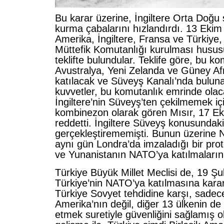
Bu karar üzerine, İngiltere Orta Doğu
kurma çabalarını hızlandırdı. 13 Ekim 
Amerika, İngiltere, Fransa ve Türkiye,
Müttefik Komutanlığı kurulması husus
teklifte bulundular. Teklife göre, bu k
Avustralya, Yeni Zelanda ve Güney Afri
katılacak ve Süveyş Kanalı’nda bulun
kuvvetler, bu komutanlık emrinde olacak
İngiltere’nin Süveyş’ten çekilmemek iç
kombinezon olarak gören Mısır, 17 Eki
reddetti. İngiltere Süveyş konusundaki
gerçekleştirememişti. Bunun üzerine
aynı gün Londra’da imzaladığı bir proto
ve Yunanistanın NATO’ya katılmalarını 
Türkiye Büyük Millet Meclisi de, 19 Ş
Türkiye’nin NATO’ya katılmasına karar
Türkiye Sovyet tehdidine karşı, sadece
Amerika’nın değil, diğer 13 ülkenin de i
etmek suretiyle güvenliğini sağlamış 