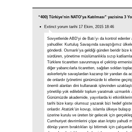
“400) Türkiye’nin NATO’ya Katılması” yazisina 3 Y
Extinct yorum tarihi 17 Ekim, 2015 18:46
Sovyetleride ABD’yi de Batı’yı da kontrol edenler 
yahudiler. Kurtuluş Savaşında savaştığımız ülkele
gönderdi. Osmanlı’ya geldiği günden beridir bize 
sürdüren, yönetime müslümanlıkla sızıp katliamlar
Türklere ticaretten savunmaya el çektirip ermenisi
diğer yabancılarla ticaretten, sağdan soldan toplad
askerleriyle savaşlardan kazanıp bir yandan da adı
de onlardır (yönetimi günümüzde ki ellerine geçirip
önemli alanları dini kullanarak işlevinden uzaklaşt
yönetilip yok edilebilir toplum yaratmak uzmanlık 
Günümüzde akademide, yayınlarda ki etkinliklerin
tarihi bize karşı olumsuz yazarak bizi hedef göste
onlardır. Atatürk’ün kovup, islamla ülkeye bulaşıp 
üzerine kurulu ve üreten bir gelecek için gerçekleşt
Cumhuriyet devrimlerini çöpe atan kripto yahudi m
dönüp yarım bıraktıkları işi bitirmek için çalışanla