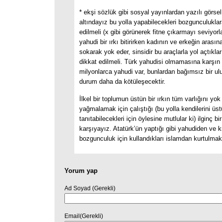
* ekşi sözlük gibi sosyal yayınlardan yazılı görsel
altındayız bu yolla yapabilecekleri bozgunculuklar
edilmeli (x gibi görünerek fitne çıkarmayı seviyorl
yahudi bir ırkı bitirirken kadının ve erkeğin arasına
sokarak yok eder, sinsidir bu araçlarla yol açtıkları
dikkat edilmeli. Türk yahudisi olmamasına karşın
milyonlarca yahudi var, bunlardan bağımsız bir u
durum daha da kötüleşecektir.
İlkel bir toplumun üstün bir ırkın tüm varlığını yok
yağmalamak için çalıştığı (bu yolla kendilerini üs
tanıtabilecekleri için öylesine mutlular ki) ilginç b
karşıyayız. Atatürk’ün yaptığı gibi yahudiden ve kr
bozgunculuk için kullandıkları islamdan kurtulma
Yorum yap
Ad Soyad (Gerekli)
Email(Gerekli)