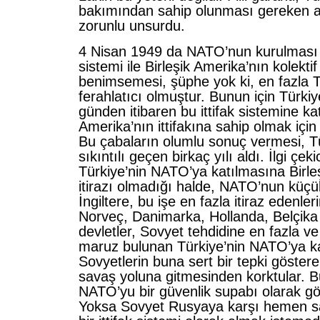
bakımından sahip olunması gereken a
zorunlu unsurdu.
4 Nisan 1949 da NATO’nun kurulması v
sistemi ile Birleşik Amerika’nın kolektif 
benimsemesi, şüphe yok ki, en fazla T
ferahlatıcı olmuştur. Bunun için Türki
günden itibaren bu ittifak sistemine katı
Amerika’nın ittifakına sahip olmak içi
Bu çabaların olumlu sonuç vermesi, 
sıkıntılı geçen birkaç yılı aldı. İlgi çeki
Türkiye’nin NATO’ya katılmasına Birle
itirazı olmadığı halde, NATO’nun küçük
İngiltere, bu işe en fazla itiraz edenler
Norveç, Danimarka, Hollanda, Belçika 
devletler, Sovyet tehdidine en fazla ve
maruz bulunan Türkiye’nin NATO’ya ka
Sovyetlerin buna sert bir tepki göster
savaş yoluna gitmesinden korktular. Bu
NATO’yu bir güvenlik supabı olarak gö
Yoksa Sovyet Rusyaya karşı hemen sa