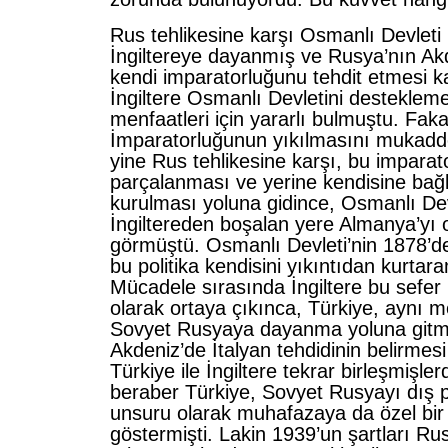
Rus tehlikesine karşı Osmanlı Devleti
İngiltereye dayanmış ve Rusya’nın Ak
kendi imparatorluğunu tehdit etmesi k
İngiltere Osmanlı Devletini destekleme
menfaatleri için yararlı bulmuştu. Fak
İmparatorluğunun yıkılmasını mukadde
yine Rus tehlikesine karşı, bu imparat
parçalanması ve yerine kendisine bağlı
kurulması yoluna gidince, Osmanlı Dev
İngiltereden boşalan yere Almanya’yı 
görmüştü. Osmanlı Devleti’nin 1878’de
bu politika kendisini yıkıntıdan kurtara
Mücadele sırasında İngiltere bu sefer h
olarak ortaya çıkınca, Türkiye, aynı m
Sovyet Rusyaya dayanma yoluna gitmi
Akdeniz’de İtalyan tehdidinin belirmesi
Türkiye ile İngiltere tekrar birleşmişle
beraber Türkiye, Sovyet Rusyayı dış po
unsuru olarak muhafazaya da özel bir 
göstermişti. Lakin 1939’un şartları Ru