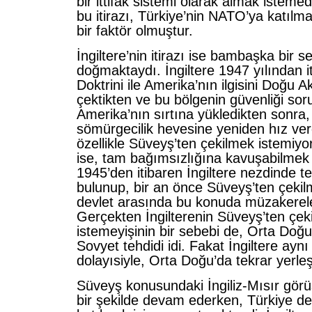
bir ittifak sistemi olarak almak istemed
bu itirazı, Türkiye’nin NATO’ya katılma
bir faktör olmuştur.
İngiltere’nin itirazı ise bambaşka bir 
doğmaktaydı. İngiltere 1947 yılından 
Doktrini ile Amerika’nın ilgisini Doğu 
çektikten ve bu bölgenin güvenliği so
Amerika’nın sırtına yükledikten sonra
sömürgecilik hevesine yeniden hız verd
özellikle Süveyş’ten çekilmek istemiyo
ise, tam bağımsızlığına kavuşabilmek 
1945’den itibaren İngiltere nezdinde 
bulunup, bir an önce Süveyş’ten çekilme
devlet arasında bu konuda müzakerele
Gerçekten İngilterenin Süveyş’ten çek
istemeyişinin bir sebebi de, Orta Doğu
Sovyet tehdidi idi. Fakat İngiltere ayn
dolayısiyle, Orta Doğu’da tekrar yerle
Süveyş konusundaki İngiliz-Mısır görü
bir şekilde devam ederken, Türkiye 