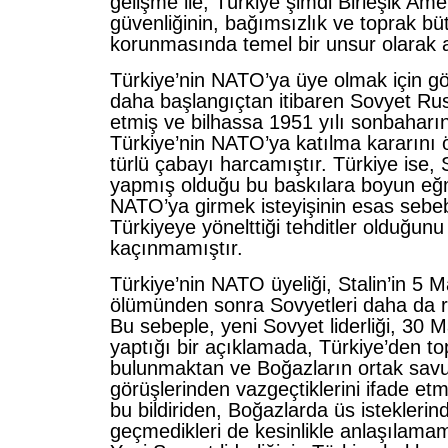
gelişme ile, Türkiye şimdi Birleşik Amer
güvenliğinin, bağımsızlık ve toprak b
korunmasında temel bir unsur olarak 
Türkiye’nin NATO’ya üye olmak için gös
daha başlangıçtan itibaren Sovyet Rus
etmiş ve bilhassa 1951 yılı sonbaharı
Türkiye’nin NATO’ya katılma kararını 
türlü çabayı harcamıştır. Türkiye ise,
yapmış olduğu bu baskılara boyun eğ
NATO’ya girmek isteyişinin esas sebeb
Türkiyeye yönelttiği tehditler olduğun
kaçınmamıştır.
Türkiye’nin NATO üyeliği, Stalin’in 5 
ölümünden sonra Sovyetleri daha da ra
Bu sebeple, yeni Sovyet liderliği, 30 
yaptığı bir açıklamada, Türkiye’den to
bulunmaktan ve Boğazların ortak sav
görüşlerinden vazgeçtiklerini ifade etm
bu bildiriden, Boğazlarda üs istekleri
geçmedikleri de kesinlikle anlaşılamam