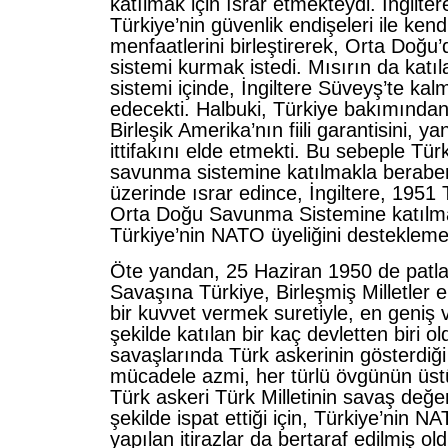
katılmak için ısrar etmekteydi. İngilter
Türkiye’nin güvenlik endişeleri ile ken
menfaatlerini birleştirerek, Orta Doğu
sistemi kurmak istedi. Mısırın da kat
sistemi içinde, İngiltere Süveyş’te kalm
edecekti. Halbuki, Türkiye bakımında
Birleşik Amerika’nın fiili garantisini, y
ittifakını elde etmekti. Bu sebeple Tü
savunma sistemine katılmakla berabe
üzerinde ısrar edince, İngiltere, 19
Orta Doğu Savunma Sistemine katılmas
Türkiye’nin NATO üyeliğini destekleme
Öte yandan, 25 Haziran 1950 de patl
Savaşına Türkiye, Birleşmiş Milletler e
bir kuvvet vermek suretiyle, en geniş v
şekilde katılan bir kaç devletten biri o
savaşlarında Türk askerinin gösterdiğ
mücadele azmi, her türlü övgünün üst
Türk askeri Türk Milletinin savaş değeri
şekilde ispat ettiği için, Türkiye’nin N
yapılan itirazlar da bertaraf edilmiş ol