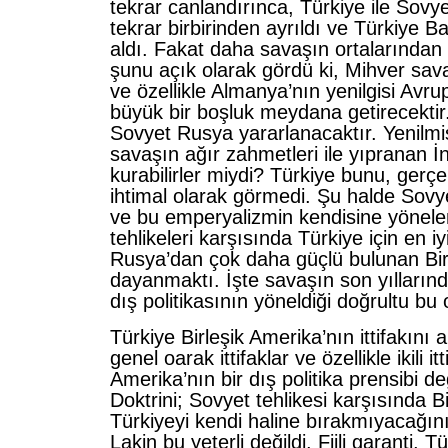
tekrar canlandırınca, Türkiye ile Sovye
tekrar birbirinden ayrıldı ve Türkiye Ba
aldı. Fakat daha savaşın ortalarından 
şunu açık olarak gördü ki, Mihver sav
ve özellikle Almanya’nın yenilgisi Avr
büyük bir boşluk meydana getirecektir
Sovyet Rusya yararlanacaktır. Yenilmi
savaşın ağır zahmetleri ile yıpranan İ
kurabilirler miydi? Türkiye bunu, gerçe
ihtimal olarak görmedi. Şu halde Sovy
ve bu emperyalizmin kendisine yönelen
tehlikeleri karşısında Türkiye için en iy
Rusya’dan çok daha güçlü bulunan Bir
dayanmaktı. İşte savaşın son yıllarınd
dış politikasının yöneldiği doğrultu bu
Türkiye Birleşik Amerika’nın ittifakını
genel oarak ittifaklar ve özellikle ikili itt
Amerika’nın bir dış politika prensibi d
Doktrini; Sovyet tehlikesi karşısında B
Türkiyeyi kendi haline bırakmıyacağını
Lakin bu yeterli değildi. Fiili garanti, T