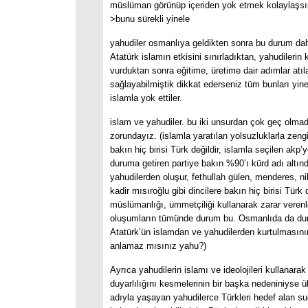
müslüman görünüp içeriden yok etmek kolaylaşsı
>bunu sürekli yinele
yahudiler osmanlıya geldikten sonra bu durum dah
Atatürk islamın etkisini sınırladıktan, yahudilerin
vurduktan sonra eğitime, üretime dair adımlar atıl
sağlayabilmiştik dikkat ederseniz tüm bunları yin
islamla yok ettiler.
islam ve yahudiler. bu iki unsurdan çok geç olma
zorundayız. (islamla yaratılan yolsuzluklarla zeng
bakın hiç birisi Türk değildir, islamla seçilen akp’
duruma getiren partiye bakın %90’ı kürd adı altı
yahudilerden oluşur, fethullah gülen, menderes, ni
kadir mısıroğlu gibi dincilere bakın hiç birisi Türk d
müslümanlığı, ümmetçiliği kullanarak zarar verenle
oluşumların tümünde durum bu. Osmanlıda da du
Atatürk’ün islamdan ve yahudilerden kurtulmasını
anlamaz mısınız yahu?)
Ayrıca yahudilerin islamı ve ideolojileri kullanarak
duyarlılığını kesmelerinin bir başka nedeniniyse 
adıyla yaşayan yahudilerce Türkleri hedef alan suç