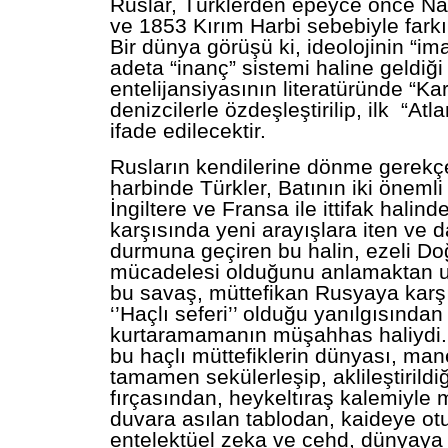
Ruslar, Türklerden epeyce önce Nap
ve 1853 Kırım Harbi sebebiyle farkı
Bir dünya görüşü ki, ideolojinin “im
adeta “inanç” sistemi haline geldiği
entelijansiyasının literatüründe “Kar
denizcilerle özdeşleştirilip, ilk “Atla
ifade edilecektir.
Rusların kendilerine dönme gerekçe
harbinde Türkler, Batının iki öneml
İngiltere ve Fransa ile ittifak halind
karşısında yeni arayışlara iten ve
durmuna geçiren bu halin, ezeli Do
mücadelesi olduğunu anlamaktan uz
bu savaş, müttefikan Rusyaya karşı
‘’Haçlı seferi’’ olduğu yanılgısından
kurtaramamanın müşahhas haliydi. 
bu haçlı müttefiklerin dünyası, man
tamamen sekülerleşip, aklileştirildi
fırçasından, heykeltıraş kalemiyle m
duvara asılan tablodan, kaideye otu
entelektüel zeka ve cehd, dünyaya