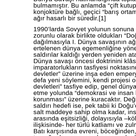
bulmamıştır. Bu anlamda “çift kutu
konjoktüre bağlı, geçici “barış ortam
ağır hasarlı bir süredir.[1]
1990’larda Sovyet yolunun sonuna
zorunlu olarak birlikte oldukları “D
dağılmasıyla I. Dünya savaşının ağı
ertelenen dünya egemenliğine yöne
saldırılar kaldığı yerden yeniden ata
Dünya savaşı öncesi doktrinini klâs
imparatorlukların tasfiyesi noktasın
devletler” üzerine inşa eden empery
defa yeni söylemini, kendi projesi o
devletleri” tasfiye edip, genel düny
etme yolunda “demokrasi ve insan 
korunması” üzerine kuracaktır. D
saldırı hedefi ise, pek tabii ki Doğ
salt maddeye sahip olma kadar, ins
arasında eşitsizliği, dolayısıyla –kö
ilişkisinde- her türlü katliamı ve z
Batı karşısında evreni, böceğinden, 