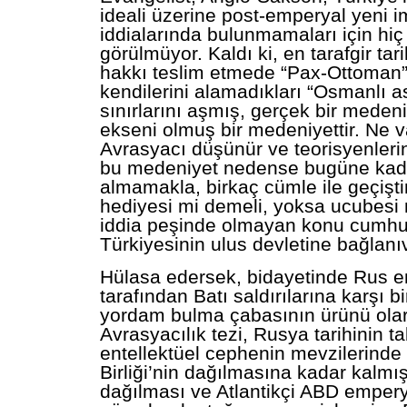
ideali üzerine post-emperyal yeni i
iddialarında bulunmamaları için hiç
görülmüyor. Kaldı ki, en tarafgir tari
hakkı teslim etmede “Pax-Ottoman
kendilerini alamadıkları “Osmanlı as
sınırlarını aşmış, gerçek bir medeni
ekseni olmuş bir medeniyettir. Ne v
Avrasyacı düşünür ve teorisyenleri
bu medeniyet nedense bugüne kad
almamakla, birkaç cümle ile geçiştir
hediyesi mi demeli, yoksa ucubesi 
iddia peşinde olmayan konu cumhu
Türkiyesinin ulus devletine bağlanı
Hülasa edersek, bidayetinde Rus en
tarafından Batı saldırılarına karşı b
yordam bulma çabasının ürünü olar
Avrasyacılık tezi, Rusya tarihinin ta
entellektüel cephenin mevzilerinde
Birliği’nin dağılmasına kadar kalmış,
dağılması ve Atlantikçi ABD empery