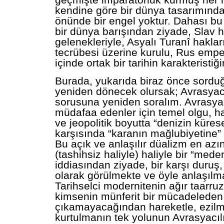
geçmişte imparatorluk kurmuş her mi
kendine göre bir dünya tasarımınd
önünde bir engel yoktur. Dahası bu
bir dünya barışından ziyade, Slav h
gelenekleriyle, Asyalı Turanî haklar
tecrübesi üzerine kurulu, Rus emper
içinde ortak bir tarihin karakteristiği
Burada, yukarıda biraz önce sord
yeniden dönecek olursak; Avrasyacıl
sorusuna yeniden soralım. Avrasyacı
müdafaa edenler için temel olgu, hak
ve jeopolitik boyutta “denizin kürese
karşısında “karanın mağlubiyetine”
Bu açık ve anlaşılır düalizm en azı
(tashihsiz haliyle) haliyle bir “mede
iddiasından ziyade, bir karşı duruş, 
olarak görülmekte ve öyle anlaşılma
Tarihselci modernitenin ağır taarruz
kimsenin münferit bir mücadeleden 
çıkamayacağından hareketle, ezil
kurtulmanın tek yolunun Avrasyacıl