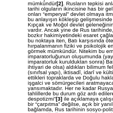
mümkündür
[2]
. Rusların tepkisi an
tarihi olguların ikincisine has bir g
onları “emperyal” devlet olmaya itmiş
bu anlayışın kökleşip gelişmesinde
Kıpçak ve Moğol devlet geleneğinin
vardır. Ancak yine de Rus tarihinde
bozkır hakimiyetindeki esaret çağla
bu noktaya iten, Batı karşısında öt
hırpalanmanın fiziki ve psikolojik e
görmek mümkündür. Nitekim bu em
imparatorluğunun oluşumunda (yay
imparatorluk kurulduktan sonra) Bat
ihtiyari de olsa) aldıkları bilimum fe
(sınıfsal yapı), iktisadî, idarî ve kült
ettikleri topraklarda ve Doğulu hakl
işgalci ve sömürgecileri aratmayac
yansımaktadır. Her ne kadar Rusya t
tahlillerde bu durum göz ardı edil
despotizmi”
[3]
ile açıklamaya çalışı
bir “çarpıtma” değilse, açık bir yanıl
bağlamda, Rus tarihinin sosyo-poli