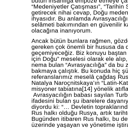
bütün insanlığa empoze etmeye çal
“Medeniyetler Çatışması”, “Tarihin
getirecek nihai cevap, Doğu meden
ihyasıdır. Bu anlamda Avrasyacılığı
selâmeti bakımından en güvenilir ka
olacağına inanıyorum.
Ancak bütün bunlara rağmen, göz
gereken çok önemli bir hususa da
geçemiyeceğiz. Biz konuyu baştan 
için Doğu” meselesi olarak ele alı
nema bulan “Avrasyacılığa” da bu 
bakmaya çalıştık. Bu konuda hiç ş
referanslarımız meselâ çağdaş Rus 
Natalya Naroçnitskaya’ın “Latin-Kato
misyoner tabiatına[14] yönelik atıfl
Avrasyacılığın babası sayılan Turb
ifadesini bulan şu ibarelere dayanı
diyordu ki: “… Devletin topraklarınd
Rus halkı olduğu Rusya, artık tariht
Bugünden itibaren Rus halkı, bu dev
üzerinde yaşayan ve yönetime iştir