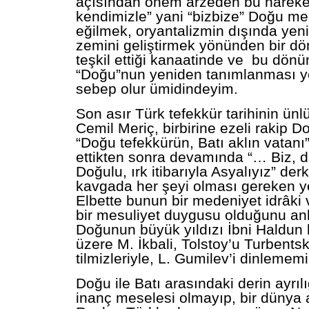
açısından önem arzeden bu hareket
kendimizle” yani “bizbize” Doğu m
eğilmek, oryantalizmin dışında yen
zemini geliştirmek yönünden bir d
teşkil ettiği kanaatinde ve bu dönü
“Doğu”nun yeniden tanımlanması yö
sebep olur ümidindeyim.
Son asır Türk tefekkür tarihinin ünl
Cemil Meriç, birbirine ezeli rakip D
“Doğu tefekkürün, Batı aklın vatanı”
ettikten sonra devamında “… Biz, din
Doğulu, ırk itibarıyla Asyalıyız” der
kavgada her şeyi olması gereken y
Elbette bunun bir medeniyet idrâki 
bir mesuliyet duygusu olduğunu an
Doğunun büyük yıldızı İbni Haldun
üzere M. İkbali, Tolstoy’u Turbentsk
tilmizleriyle, L. Gumilev’i dinlemem
Doğu ile Batı arasındaki derin ayrılı
inanç meselesi olmayıp, bir dünya 