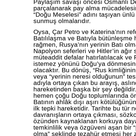
Paylaşım savaşı öncesi Osmanlı De
parçalanarak pay alma mücadelesin
“Doğu Meselesi” adını taşıyan ünlü “
sunmuş olmalarıdır.
Oysa, Çar Petro ve Katerina’nın ref
Batılılaşma ve Batıyla bütünleşme
rağmen, Rusya’nın yerinin Batı olma
Napolyon seferleri ve Hitler’in ağır s
müteaddit defalar hatırlatılacak ve 
istemez yönünü Doğu’ya dönmesin
olacaktır. Bu dönüş, “Rus kimliğini
veya “yerinin neresi olduğunun” tes
adıyla ortaya çıkan bu arayış, aslınd
hareketinden başka bir şey değildi
hemen çoğu Doğu toplumlarında ör
Batının ahlâk dışı aşırı kötülüğünü
ilk tepki hareketidir. Tarihte bu tür 
davranışların ortaya çıkması, sözk
özünden kaynaklanan korkuya dayalı
temkinlilik veya özgüveni aşan bir 
olma” şeklinde tezahür etmesi her