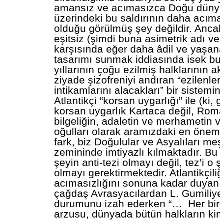
amansız ve acımasızca Doğu dünyas
üzerindeki bu saldırının daha acım
olduğu görülmüş şey değildir. Anca
eşitsiz (şimdi buna asimetrik adı veri
karşısında eğer daha âdil ve yaşana
tasarımı sunmak iddiasında isek b
yıllarının çoğu ezilmiş halklarının a
ziyade şizofreniyi andıran “ezilenle
intikamlarını alacakları” bir sistem
Atlantikçi “korsan uygarlığı” ile (ki,
korsan uygarlık Kartaca değil, Roma
bilgeliğin, adaletin ve merhametin
oğulları olarak aramızdaki en öneml
fark, biz Doğulular ve Asyalıları me
zemininde imtiyazlı kılmaktadır. Bu 
şeyin anti-tezi olmayı değil, tez’i o
olmayı gerektirmektedir. Atlantikçili
acımasızlığını sonuna kadar duyan
çağdaş Avrasyacılardan L. Gumiliye
durumunu izah ederken “… Her bir A
arzusu, dünyada bütün halkların kim