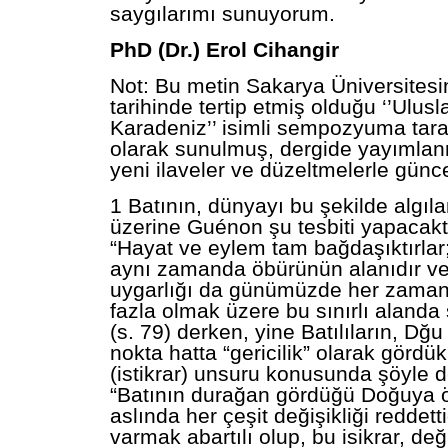
saygılarımı sunuyorum.
PhD (Dr.) Erol Cihangir
Not: Bu metin Sakarya Üniversitesi
tarihinde tertip etmiş olduğu ‘’Ulus
Karadeniz’’ isimli sempozyuma taraf
olarak sunulmuş, dergide yayıml
yeni ilaveler ve düzeltmelerle günce
1 Batının, dünyayı bu şekilde algıl
üzerine Guénon şu tesbiti yapacakt
“Hayat ve eylem tam bağdaşıktırlar; 
aynı zamanda öbürünün alanıdır ve
uygarlığı da günümüzde her zama
fazla olmak üzere bu sınırlı alanda s
(s. 79) derken, yine Batılıların, Dğu 
nokta hatta “gericilik” olarak gördük
(istikrar) unsuru konusunda şöyle 
“Batının durağan gördüğü Doğuya öz
aslında her çeşit değişikliği reddett
varmak abartılı olup, bu isikrar, deği