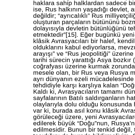
haklara sahip halklardan sadece bir
ise, Rus halkının yaşadığı devlet, 
değildir; “ayrıcalıklı” Rus milliyetçili
oluşturan parçaların bütününü boz
dolayısıyla devletin bütünlüğünü te
etmektedir”[15]. Eğer bugünkü yeni
klâsik Avrasyacıları bir halef, kendil
olduklarını kabul ediyorlarsa, mevz
arayışı” ve “Rus jeopolitiği” üzerine
tarihi sürecin yarattığı Asya bozkır 
coğrafyası üzerine kurmak zorunda
mesele olan, bir Rus veya Rusya me
ayrı dünyanın ezeli mücadelesinde
tehdidiyle karşı karşlıya kalan “Doğ
Kaldı ki, Avrasyacıların tamamı düny
sayfalarının Batılı saldırganların hat
olaylarıyla dolu olduğu konusunda h
var ki, burada asıl konu klâsik Avra
görüleceği üzere, yeni Avrasyacılar
edilerek büyük “Doğu”nun, Rusya’n
edilmesidir. Bunun bir tenkid değil,