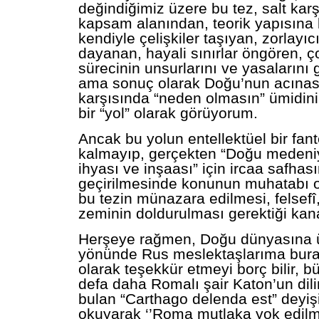
değindiğimiz üzere bu tez, salt karş
kapsam alanından, teorik yapısına 
kendiyle çelişkiler taşıyan, zorlayı
dayanan, hayali sınırlar öngören, ç
sürecinin unsurlarını ve yasalarını
ama sonuç olarak Doğu’nun acınası 
karşısında “neden olmasın” ümidini
bir “yol” olarak görüyorum.
Ancak bu yolun entellektüel bir fant
kalmayıp, gerçekten “Doğu medeniy
ihyası ve inşaası” için ircaa safhas
geçirilmesinde konunun muhatabı o
bu tezin münazara edilmesi, felsefî, 
zeminin doldurulması gerektiği kan
Herşeye rağmen, Doğu dünyasına 
yönünde Rus meslektaşlarıma burad
olarak teşekkür etmeyi borç bilir, b
defa daha Romalı şair Katon’un dili
bulan “Carthago delenda est” deyişi
okuyarak ‘’Roma mutlaka yok edilmel