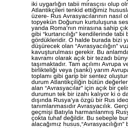
iki uygarlığın tabii mirasçısı olup o
Atlantikçileri tenkid ettiğimiz husus
üzere- Rus Avrasyacılarının nasıl o
topyekün Doğunun kurtuluşuna sesl
yanda Roma’nın mirasına sahip çıka
gibi “kurtarıcılığı” kendilerinde tabi
gördükleridir. O halde burada bizi y
düşürecek olan “Avrasyacılığın” v
kavuşturulması gerekir. Bu anlamda
kavramı olarak açık bir tezadı bün
taşımaktadır. Tam açılımı Avrupa v
birlikteliği veya (sanki) yarım Avru
toplamı gibi garip bir sentez oluştu
durum Atlantikçiliğin bütün değerle
alan “Avrasyacılar” için açık bir çeli
durumun tek bir izahı kalıyor ki o 
dışında Rusya’ya özgü bir Rus ideol
tanımlanmasıdır Avrasyacılık. Gerç
geçmişi Batıyla harmanlanmış Rus
çokta tuhaf değildir. Bu sebeple b
alacağımız husus,“Avrasyacılığın” b