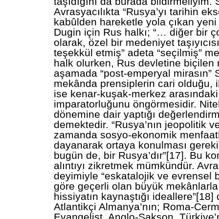
taşıdığını da burada bildirmeliyim. 
Avrasyacılıkta “Rusya’yı tarihin eks
kabûlden hareketle yola çıkan yeni
Dugin için Rus halkı; “… diğer bir ço
olarak, özel bir medeniyet taşıyıcısı
teşekkül etmiş” adeta “seçilmiş” me
halk olurken, Rus devletine biçilen r
aşamada “post-emperyal mirasın” 
mekânda prensiplerin cari olduğu, 
ise kenar-kuşak-merkez arasındaki i
imparatorluğunu öngörmesidir. Nite
dönemine dair yaptığı değerlendir
demektedir. “Rusya’nın jeopolitik ve
zamanda sosyo-ekonomik menfaatl
dayanarak ortaya konulması gerekir
bugün de, bir Rusya’dır”[17]. Bu k
alıntıyı zikretmek mümkündür. Avra
deyimiyle “eskatalojik ve evrensel 
göre geçerli olan büyük mekânlarla
hissiyatın kaynaştığı ideallere”[18]
Atlantikçi Almanya’nın; Roma-Cer
Evangelist, Anglo-Sakson, Türkiye