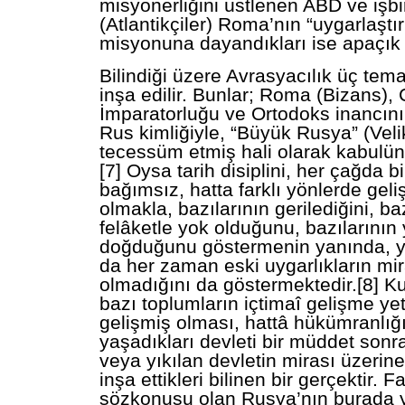
misyonerliğini üstlenen ABD ve işbirl
(Atlantikçiler) Roma’nın “uygarlaştır
misyonuna dayandıkları ise apaçık b
Bilindiği üzere Avrasyacılık üç tem
inşa edilir. Bunlar; Roma (Bizans),
İmparatorluğu ve Ortodoks inancını
Rus kimliğiyle, “Büyük Rusya” (Veli
tecessüm etmiş hali olarak kabulün
[7] Oysa tarih disiplini, her çağda b
bağımsız, hatta farklı yönlerde gel
olmakla, bazılarının gerilediğini, baz
felâketle yok olduğunu, bazılarının
doğduğunu göstermenin yanında, ye
da her zaman eski uygarlıkların mir
olmadığını da göstermektedir.[8] K
bazı toplumların içtimaî gelişme ye
gelişmiş olması, hattâ hükümranlığı
yaşadıkları devleti bir müddet sonra
veya yıkılan devletin mirası üzerine
inşa ettikleri bilinen bir gerçektir. 
sözkonusu olan Rusya’nın burada yı