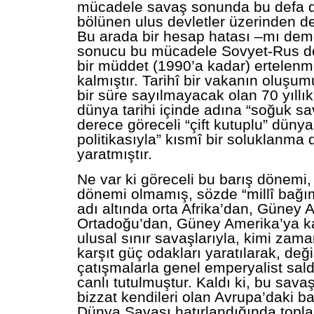
mücadele savaş sonunda bu defa d
bölünen ulus devletler üzerinden dev
Bu arada bir hesap hatası –mı dem
sonucu bu mücadele Sovyet-Rus de
bir müddet (1990’a kadar) ertelen
kalmıştır. Tarihî bir vakanın oluşum
bir süre sayılmayacak olan 70 yıllı
dünya tarihi içinde adına “soğuk s
derece göreceli “çift kutuplu” düny
politikasıyla” kısmî bir soluklanma
yaratmıştır.
Ne var ki göreceli bu barış dönemi,
dönemi olmamış, sözde “millî bağım
adı altında orta Afrika’dan, Güney 
Ortadoğu’dan, Güney Amerika’ya k
ulusal sınır savaşlarıyla, kimi zam
karşıt güç odakları yaratılarak, değ
çatışmalarla genel emperyalist saldı
canlı tutulmuştur. Kaldı ki, bu sava
bizzat kendileri olan Avrupa’daki bar
Dünya Savaşı hatırlandığında topla