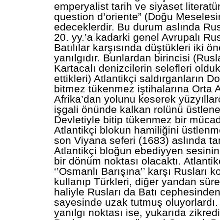
emperyalist tarih ve siyaset literat
question d’oriente” (Doğu Meseles
edeceklerdir. Bu durum aslında Rus
20. yy.’a kadarki genel Avrupalı Rus
Batılılar karşısında düştükleri iki ön
yanılgıdır. Bunlardan birincisi (Ru
Kartacalı denizcilerin selefleri olduk
ettikleri) Atlantikçi saldırganların 
bitmez tükenmez iştihalarına Orta
Afrika’dan yolunu keserek yüzyılla
işgali önünde kalkan rolünü üstlen
Devletiyle bitip tükenmez bir mücad
Atlantikçi blokun hamiliğini üstlenm
son Viyana seferi (1683) aslında t
Atlantikçi bloğun ebediyyen sesinin 
bir dönüm noktası olacaktı. Atlantik
‘’Osmanlı Barışına’’ karşı Rusları k
kullanıp Türkleri, diğer yandan sür
haliyle Rusları da Batı cephesinde
sayesinde uzak tutmuş oluyorlardı. 
yanılgı noktası ise, yukarıda zikredi