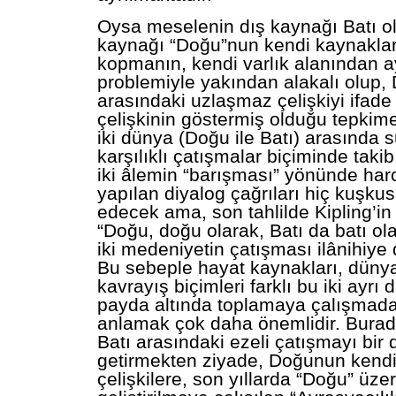
Oysa meselenin dış kaynağı Batı olm
kaynağı “Doğu”nun kendi kaynakla
kopmanın, kendi varlık alanından a
problemiyle yakından alakalı olup, 
arasındaki uzlaşmaz çelişkiyi ifade
çelişkinin göstermiş olduğu tepkime
iki dünya (Doğu ile Batı) arasında 
karşılıklı çatışmalar biçiminde taki
iki âlemin “barışması” yönünde har
yapılan diyalog çağrıları hiç kuşk
edecek ama, son tahlilde Kipling’in
“Doğu, doğu olarak, Batı da batı ol
iki medeniyetin çatışması ilânihiye
Bu sebeple hayat kaynakları, düny
kavrayış biçimleri farklı bu iki ayrı
payda altında toplamaya çalışmada
anlamak çok daha önemlidir. Burad
Batı arasındaki ezeli çatışmayı bir 
getirmekten ziyade, Doğunun kendi 
çelişkilere, son yıllarda “Doğu” üze