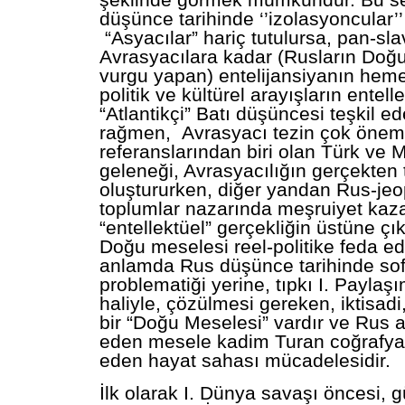
şeklinde görmek mümkündür. Bu s
düşünce tarihinde ‘’izolasyoncular’’
“Asyacılar” hariç tutulursa, pan-sla
Avrasyacılara kadar (Rusların Doğu
vurgu yapan) entelijansiyanın hem
politik ve kültürel arayışların entell
“Atlantikçi” Batı düşüncesi teşkil e
rağmen, Avrasyacı tezin çok öneml
referanslarından biri olan Türk ve 
geleneği, Avrasyacılığın gerçekten 
oluştururken, diğer yandan Rus-jeop
toplumlar nazarında meşruiyet ka
“entellektüel” gerçekliğin üstüne ç
Doğu meselesi reel-politike feda edil
anlamda Rus düşünce tarihinde sofi
problematiği yerine, tıpkı I. Paylaş
haliyle, çözülmesi gereken, iktisadi,
bir “Doğu Meselesi” vardır ve Rus ak
eden mesele kadim Turan coğrafya
eden hayat sahası mücadelesidir.
İlk olarak I. Dünya savaşı öncesi,