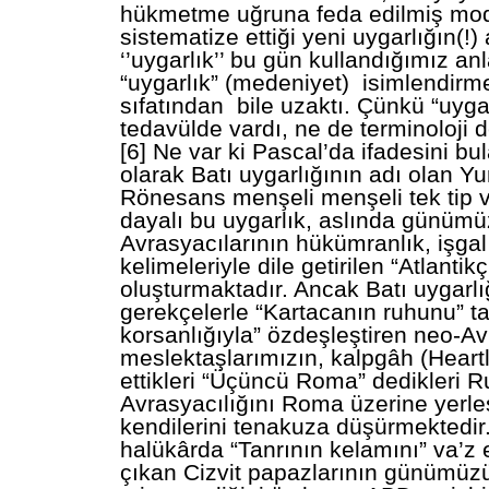
hükmetme uğruna feda edilmiş mod
sistematize ettiği yeni uygarlığın(!)
‘’uygarlık’’ bu gün kullandığımız an
“uygarlık” (medeniyet) isimlendirm
sıfatından bile uzaktı. Çünkü “uyga
tedavülde vardı, ne de terminoloji 
[6] Ne var ki Pascal’da ifadesini bu
olarak Batı uygarlığının adı olan 
Rönesans menşeli menşeli tek tip 
dayalı bu uygarlık, aslında günümü
Avrasyacılarının hükümranlık, işga
kelimeleriyle dile getirilen “Atlantikç
oluşturmaktadır. Ancak Batı uygarlığ
gerekçelerle “Kartacanın ruhunu” t
korsanlığıyla” özdeşleştiren neo-A
meslektaşlarımızın, kalpgâh (Heart
ettikleri “Üçüncü Roma” dedikleri R
Avrasyacılığını Roma üzerine yerle
kendilerini tenakuza düşürmektedir. 
halükârda “Tanrının kelamını” va’z 
çıkan Cizvit papazlarının günümüz