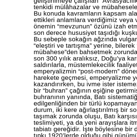
geliştirilmeye çalışılan “Avrasyacılı
tenkidi mülâhazalar ve mübahesele
Bu konuda kavramların kapsam alanl
ettikleri anlamlara verdiğimiz veya
önemin “mevzunun” özünü izah et
son derece hususiyet taşıdığı kuşk
Bu sebeple sokağın ağzında vulgari
“eleştiri ve tartışma” yerine, biler
mübahese”den bahsetmek zorundayı
son 300 yılık aralıksız, Doğu’ya karş
saldırılarla, müstemlekecilik faaliyet
emperyalizmin “post-modern” döne
harekete geçmesi, emperyalizme ye
kazandırırken, bu ivme ister istem
bir “buhran” çağının eşiğine getirmi
buhranının yanında, Batı sistematiğ
edilgenliğinden bir türlü kopamaya
durum, iki kere ağırlaştırılmış bir s
taşımak zorunda oluşu, Batı karşıs
teslimiyeti, ya da yeni arayışlara i
tabiatı gereğidir. İşte böylesine bir
tıpkı 1920’lerde olduğu gibi günü