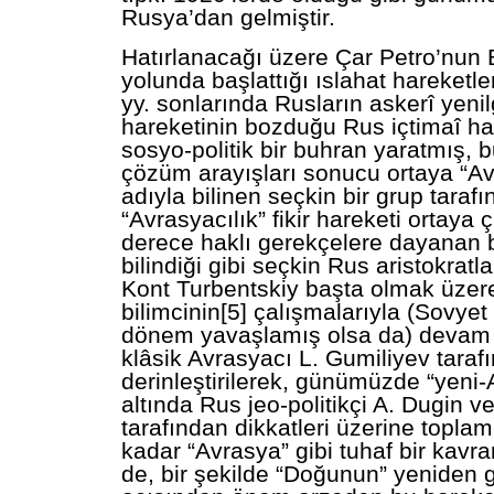
Rusya’dan gelmiştir.
Hatırlanacağı üzere Çar Petro’nun 
yolunda başlattığı ıslahat hareketl
yy. sonlarında Rusların askerî yenilg
hareketinin bozduğu Rus içtimaî ha
sosyo-politik bir buhran yaratmış, 
çözüm arayışları sonucu ortaya “Av
adıyla bilinen seçkin bir grup taraf
“Avrasyacılık” fikir hareketi ortaya 
derece haklı gerekçelere dayanan bu
bilindiği gibi seçkin Rus aristokrat
Kont Turbentskiy başta olmak üzere
bilimcinin[5] çalışmalarıyla (Sovyet
dönem yavaşlamış olsa da) devam 
klâsik Avrasyacı L. Gumiliyev taraf
derinleştirilerek, günümüzde “yeni-
altında Rus jeo-politikçi A. Dugin v
tarafından dikkatleri üzerine toplam
kadar “Avrasya” gibi tuhaf bir kavra
de, bir şekilde “Doğunun” yeniden