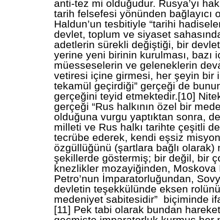
anti-tez mi olduğudur. Rusya’yı hak
tarih felsefesi yönünden bağlayıcı o
Haldun’un tesbitiyle “tarihi hadisel
devlet, toplum ve siyaset sahasında
adetlerin sürekli değiştiği, bir devle
yerine yeni birinin kurulması, bazı i
müesseselerin ve geleneklerin dev
vetiresi içine girmesi, her şeyin bir 
tekamül geçirdiği” gerçeği de bunu
gerçeğini teyid etmektedir.[10] Nit
gerçeği “Rus halkının özel bir meden
olduğuna vurgu yaptıktan sonra, d
milleti ve Rus halkı tarihte çeşitli de
tecrübe ederek, kendi eşsiz misyo
özgüllüğünü (şartlara bağlı olarak) 
şekillerde göstermiş; bir değil, bir ç
knezlikler mozayiğinden, Moskova
Petro’nun İmparatorluğundan, Sov
devletin teşekkülünde eksen rolünü
medeniyet sabitesidir” biçiminde if
[11] Pek tabi olarak bundan hareketl