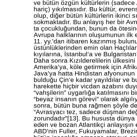
ve bütün özgün kültürlerin (sadece
hariç) yıkılmasıdır. Bu kültür, evren
olup, diğer bütün kültürlerin ikinci
sokmaktadır. Bu anlayış her bir Avru
ta çocukluğundan, bunun da ötesi
Avrupa halklarının oluşumunun ilk 
11. yy.’dan itibaren kazınmış bulun
üstünlüklerinden emin olan Haçlılar, 
kıyılarına, İstanbul’a ve Bulgaristan
Daha sonra Kızılderelilerin ülkesin
Amerika’ya, köle getirmek için Afrik
Java’ya hatta Hindistan afyonunun 
bulduğu Çin’e kadar yayıldılar ve bu
harekette hiçbir vicdan azabını duy
“vahşilerin” uygarlığa katılmasını b
“beyaz insanın görevi” olarak algılı
sonra, bütün buna rağmen şöyle de
“Avrasyacı tez, sadece düşman değ
zorundadır”[13]. Bu hususta dünya b
eden ve bozan Atlantikçi anlayışın 
ABD’nin Fuller, Fukuyamalar, Brezi