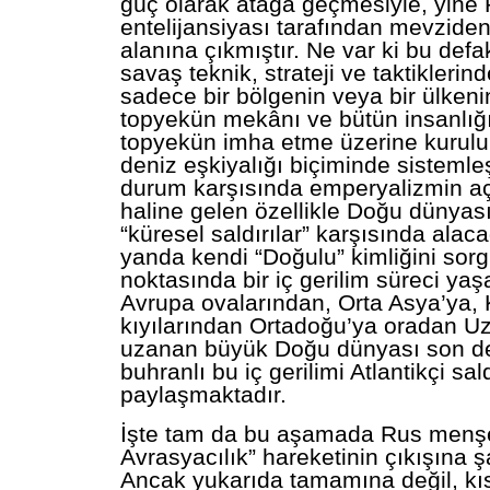
güç olarak atağa geçmesiyle, yine
entelijansiyası tarafından mevzid
alanına çıkmıştır. Ne var ki bu defak
savaş teknik, strateji ve taktiklerin
sadece bir bölgenin veya bir ülkenin
topyekün mekânı ve bütün insanlığı
topyekün imha etme üzerine kurulu 
deniz eşkiyalığı biçiminde sistemleşt
durum karşısında emperyalizmin açı
haline gelen özellikle Doğu dünyas
“küresel saldırılar” karşısında alacağ
yanda kendi “Doğulu” kimliğini sor
noktasında bir iç gerilim süreci ya
Avrupa ovalarından, Orta Asya’ya, 
kıyılarından Ortadoğu’ya oradan U
uzanan büyük Doğu dünyası son de
buhranlı bu iç gerilimi Atlantikçi saldı
paylaşmaktadır.
İşte tam da bu aşamada Rus menşe
Avrasyacılık” hareketinin çıkışına ş
Ancak yukarıda tamamına değil, k