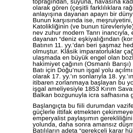
toprağından, suyuna, havasına kada
olarak gören (çeşitli farklılıklara 
anlayışına dayanan apayrı bir düny
Bunun karşısında ise, meşruiyetin
Katolikliğinin (ve bunun türevleriyle)
nev zuhur modern Tanrı inancıyla, 
dayanan “deniz eşkiyalığından (kor
Batının 11. yy.’dan beri şaşmaz he
olmuştur. Klâsik imparatorluklar ç
ulaşmada en büyük engel olan bozk
hakimiyet çağının (Osmanlı Barışı)
Batı için Doğu’nun işgal yolu açılmış
olarak 17. yy.’ın sonlarıyla 18. yy.’
itibaren zorlanmaya başlayan bu yol
işgal ameliyesiyle 1853 Kırım Sava
Balkan bozgunuyla icra safhasına g
Başlangıçta bu fiili durumdan vazife
güçlerle ittifak etmekten çekinmey
emperyalist paylaşımın gerekliliğin
yolunda, daha sonra amansız düşm
Batılıların adeta “gerekçeli karar h