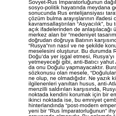
Sovyet-Rus İmparatorluğunun dağı
sosyo-politik hayatında meydana g
sonucunda Rus entelijansiyası tar
çözüm bulma arayışlarının ifadesi 
kavramsallaştırılan “Asyacılık”, bu 
açık ifadelerinden de anlaşılacağı
merkez alan bir “medeniyet tasarımı
doğrudan doğruya Batının karşısı
“Rusya”nın nasıl ve ne şekilde ko
meselesini oluşturur. Bu durumda R
Doğu’da yer işgal etmesi, Rusya’y
yetmeyeceği gibi, anti-Batıcı yahut A
da onu Doğulu yapmayacaktır. Bura
sözkonusu olan mesele, “Doğulular”
ne olup, ne olmadığıdır. Ne yazık k
ilgilenenleri yanıltan husus, anti-Atl
menzilli saldırıları karşısında, Rusy
noktada kendini korumak için bir e
ikinci noktada ise, bu emniyet çemb
hinterlandında “post-modern empery
yeni bir “Rus İmparatorluğunun” ih