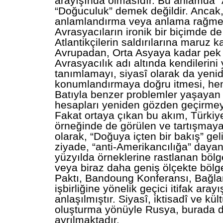
arayışında olmasıdır. Bu anlamda “
“Doğuculuk” demek değildir. Ancak,
anlamlandırma veya anlama rağm
Avrasyacıların ironik bir biçimde de
Atlantikçilerin saldırılarına maruz k
Avrupadan, Orta Asyaya kadar pek 
Avrasyacılık adı altında kendilerini
tanımlamayı, siyasî olarak da yeni
konumlandırmaya doğru itmesi, h
Batıyla benzer problemler yaşayan 
hesapları yeniden gözden geçirmeye
Fakat ortaya çıkan bu akım, Türki
örneğinde de görülen ve tartışmaya
olarak, “Doğuya içten bir bakış” gel
ziyade, “anti-Amerikancılığa” daya
yüzyılda örneklerine rastlanan bö
veya biraz daha geniş ölçekte bölg
Paktı, Bandoung Konferansı, Bağlant
işbirliğine yönelik geçici itifak arayı
anlaşılmıştır. Siyasî, iktisadî ve kül
oluşturma yönüyle Rusya, burada d
ayrılmaktadır.