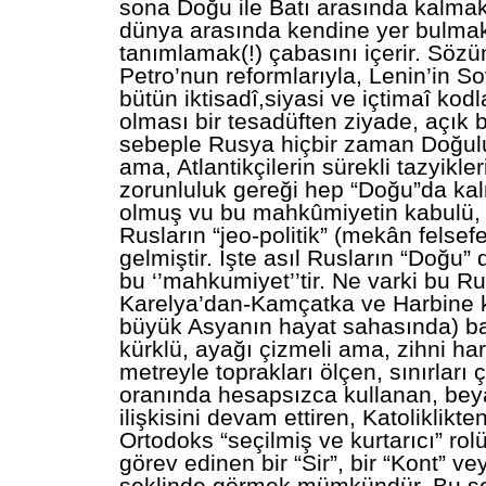
sona Doğu ile Batı arasında kalmak 
dünya arasında kendine yer bulmak
tanımlamak(!) çabasını içerir. Sözün
Petro’nun reformlarıyla, Lenin’in S
bütün iktisadî,siyasi ve içtimaî kodl
olması bir tesadüften ziyade, açık bi
sebeple Rusya hiçbir zaman Doğul
ama, Atlantikçilerin sürekli tazyikle
zorunluluk gereği hep “Doğu”da 
olmuş vu bu mahkûmiyetin kabulü,
Rusların “jeo-politik” (mekân felsefe
gelmiştir. İşte asıl Rusların “Doğu” 
bu ‘’mahkumiyet’’tir. Ne varki bu Rus
Karelya’dan-Kamçatka ve Harbine 
büyük Asyanın hayat sahasında) başı
kürklü, ayağı çizmeli ama, zihni hari
metreyle toprakları ölçen, sınırları ç
oranında hesapsızca kullanan, be
ilişkisini devam ettiren, Katoliklikt
Ortodoks “seçilmiş ve kurtarıcı” ro
görev edinen bir “Sir”, bir “Kont” ve