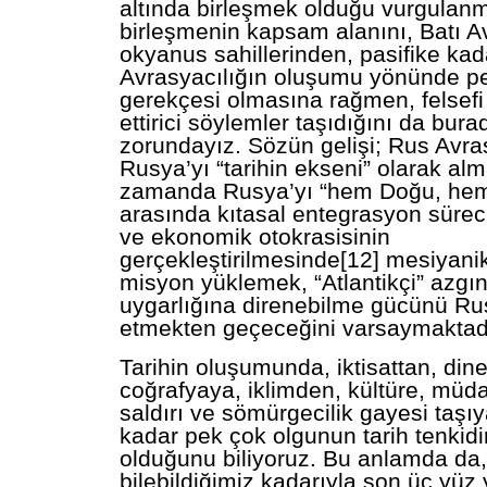
altında birleşmek olduğu vurgulanm
birleşmenin kapsam alanını, Batı A
okyanus sahillerinden, pasifike ka
Avrasyacılığın oluşumu yönünde pe
gerekçesi olmasına rağmen, felsefi
ettirici söylemler taşıdığını da bura
zorundayız. Sözün gelişi; Rus Avras
Rusya’yı “tarihin ekseni” olarak al
zamanda Rusya’yı “hem Doğu, hem
arasında kıtasal entegrasyon sürec
ve ekonomik otokrasisinin
gerçekleştirilmesinde[12] mesiyanik 
misyon yüklemek, “Atlantikçi” azgın 
uygarlığına direnebilme gücünü Ru
etmekten geçeceğini varsaymaktadı
Tarihin oluşumunda, iktisattan, dine,
coğrafyaya, iklimden, kültüre, müd
saldırı ve sömürgecilik gayesi taşı
kadar pek çok olgunun tarih tenkidi
olduğunu biliyoruz. Bu anlamda da
bilebildiğimiz kadarıyla son üç yüz 