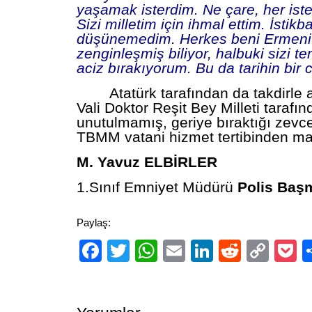
yaşamak isterdim. Ne çare, her iste
Sizi milletim için ihmal ettim. İstikba
düşünemedim. Herkes beni Ermeni
zenginleşmiş biliyor, halbuki sizi t
aciz bırakıyorum. Bu da tarihin bir 
Atatürk tarafından da takdirle
Vali Doktor Reşit Bey Milleti tarafı
unutulmamış, geriye bıraktığı zevce
TBMM vatani hizmet tertibinden ma
M. Yavuz ELBİRLER
1.Sınıf Emniyet Müdürü
Polis Başm
Paylaş:
Facebook
Twitter
WhatsApp
Email
LinkedIn
Reddit
Cop
P
Link