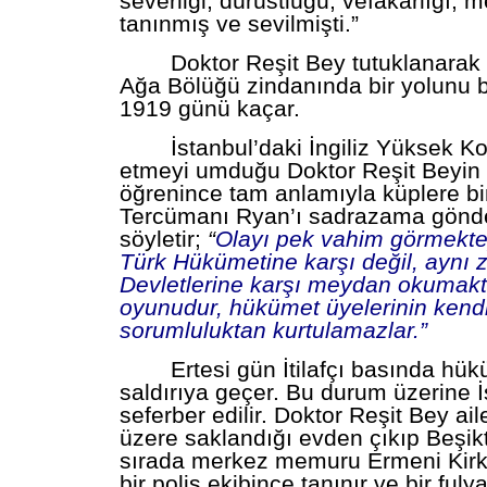
severliği, dürüstlüğü, vefakarlığı, mer
tanınmış ve sevilmişti.”
Doktor Reşit Bey tutuklanarak 
Ağa Bölüğü zindanında bir yolunu 
1919 günü kaçar.
İstanbul’daki İngiliz Yüksek K
etmeyi umduğu Doktor Reşit Beyin 
öğrenince tam anlamıyla küplere b
Tercümanı Ryan’ı sadrazama gönde
söyletir;
“
Olayı pek vahim görmekte
Türk Hükümetine karşı değil, aynı z
Devletlerine karşı meydan okumaktı
oyunudur, hükümet üyelerinin kendi
sorumluluktan kurtulamazlar.”
Ertesi gün İtilafçı basında hü
saldırıya geçer. Bu durum üzerine İ
seferber edilir. Doktor Reşit Bey ai
üzere saklandığı evden çıkıp Beşikta
sırada merkez memuru Ermeni Kirk
bir polis ekibince tanınır ve bir fuly