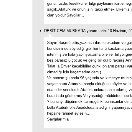
günümüzde.Tesekkürler bilgi paylasimi icin,emegi
saglik.Atatürk ve onun izini takip etmek Ülkemiz 
olan yoldur.Saygilar…
REŞİT CEM MUŞKARA yorum tarihi 10 Haziran, 20
Sayın Başmüfettiş,yazınızı ibretle okudum ve gur
kendisininde söylediği gibi her türlü karalama yap
istenmiş,ve hala yapılıyor,,ama bilenler biliyor,ge
beş parasız 6 çocuk ve genç bir dul bırakmış.Ann
Talat la Enver kaçabildiler çünki onların parası v
olmadığı için kaçamadım demiş.
Ve annem şu anda 96 yaşında ve kimseye muht
yaşamasını Atamıza borçlu olduğunu söyler ve he
dua eder senelerdir.Atatürk onlara sahip çıkmış 
burada da göstermiş.Ve yaşadığı müddetce hep 
? bunu iyi düşünmek lazım,çünki bu insanlar olma
belki Atatürk bile Anadoluda istediğini yapamıyac
hepsine rahmet eylesin…
Saygılarımla