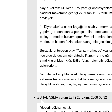
Sayın Valimiz Dr. Reşit Bey yaptığı operasyonlar
Sadaret makamına geçtiği 27 Nisan 1915 tarihli 
şöyleydi:
“…Diyarbakır’da asker kaçağı ile silah ve mermi 
yapılmıştır; sonucunda pek çok silah, cephane, as
patlayıcı madde bulunmuştur. Ermeni komitacılar
merkezde binden fazla asker kaçağı ele geçirilmi
Buradaki enteresen olay “Yalnız merkezde” yazısı
ilçelerde de devam etmektedir. Karışmıştır o gün
şimdiki gibi Muş, Kiğı, Bitlis, Van, Talori gibi bölg
gelenlerle…
Şimdilerde karışıklıklar ırk değiştirerek karşımızd
sahneler tekrar oynanıyor, bıktık aynı oyunları g
değişikliğe ihtiyaç var, hiç oynanmamış oyunlara.
ZÜHAL ASMA yorum tarihi 23 Ekim, 2008 00:32
*degerli gökhan evlat,