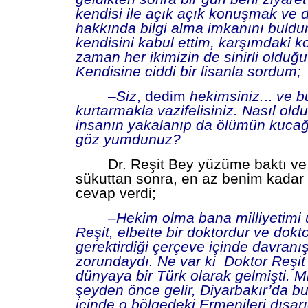
kendisi ile açık açık konuşmak ve d
hakkında bilgi alma imkanını buldu
kendisini kabul ettim, karşımdaki k
zaman her ikimizin de sinirli olduğ
Kendisine ciddi bir lisanla sordum;
–
Siz
, dedim
hekimsiniz.
..
ve b
kurtarmakla vazifelisiniz. Nasıl ol
insanın yakalanıp da ölümün kucağ
göz yumdunuz?
Dr. Reşit Bey yüzüme baktı ve
sükuttan sonra, en az benim kadar s
cevap verdi;
–
Hekim olma bana milliyetimi
Reşit, elbette bir doktordur ve dokt
gerektirdiği çerçeve içinde davranı
zorundaydı. Ne var ki Doktor Reşi
dünyaya bir Türk olarak gelmişti. Mi
şeyden önce gelir, Diyarbakır’da 
içinde o bölgedeki Ermenileri dışar