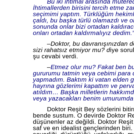
Bu iki ihtimal arasında müter
İhtimallerden birisini tercih etme za
seçimimi yaptım. Türklüğüm hekim
çaldı, bu başka türlü olamazdı ve o
sonunda onlar bizi ortadan kaldırac
onları ortadan kaldırmalıyız
dedim.
–
Doktor, bu davranışınızdan d
sizi rahatsız etmiyor mu? d
iye sor
şu cevabi verdi.
–
Etmez olur mu? Fakat ben bu 
gururumu tatmin veya cebimi para 
yapmadım. Baktım ki vatan elden gi
hayrına gözlerimi kapattım ve perva
atıldım… Başka milletlerin hakkımd
veya yazacakları benim umurumda
Doktor Reşit Bey sözlerini bitir
bende sustum. O devirde Doktor Reş
düşünenler az değildi. Doktor Reşit
saf ve en idealist gençlerinden biri.