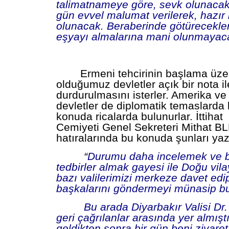
talimatnameye göre, sevk olunacak 
gün evvel malumat verilerek, hazır 
olunacak. Beraberinde götürecekle
eşyayı almalarına mani olunmayaca
Ermeni tehcirinin başlama üze
olduğumuz devletler açık bir nota il
durdurulmasını isterler. Amerika ve
devletler de diplomatik temaslarda
konuda ricalarda bulunurlar. İttihat
Cemiyeti Genel Sekreteri Mithat B
hatıralarında bu konuda şunları yaz
“
Durumu daha incelemek ve b
tedbirler almak gayesi ile Doğu vila
bazı valilerimizi merkeze davet edi
başkalarını göndermeyi münasip b
Bu arada Diyarbakır Valisi Dr. 
geri çağrılanlar arasında yer almıştı
geldikten sonra bir gün beni ziyaret