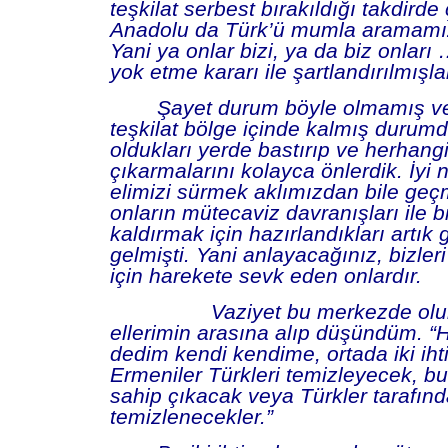
teşkilat serbest bırakıldığı takdir
Anadolu da Türk’ü mumla aramamı
Yani ya onlar bizi, ya da biz onları
yok etme kararı ile
şartlandırılmışla
Şayet durum böyle olmamış ve
teşkilat bölge içinde kalmış durum
oldukları yerde bastırıp ve herhangi
çıkarmalarını kolayca önlerdik. İyi ni
elimizi sürmek aklımızdan bile ge
onların mütecaviz davranışları ile b
kaldırmak için hazırlandıkları artık
gelmişti. Yani anlayacağınız, bizle
için harekete sevk eden onlardır.
Vaziyet bu merkezde ol
ellerimin arasına alıp düşündüm. “
dedim kendi kendime, ortada iki iht
Ermeniler Türkleri temizleyecek, 
sahip çıkacak veya Türkler tarafın
temizlenecekler.”