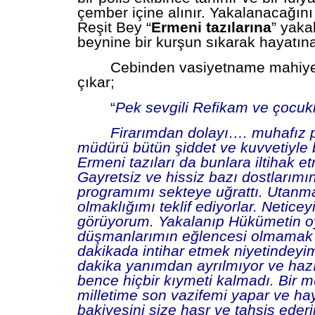
çember içine alınır. Yakalanacağını
Reşit Bey “
Ermeni tazılarına
” yak
beynine bir kurşun sıkarak hayatına
Cebinden vasiyetname mahiye
çıkar;
“
Pek sevgili Refikam ve çocuk
Firarımdan dolayı…. muhafız p
müdürü bütün şiddet ve kuvvetiyle b
Ermeni tazıları da bunlara iltihak et
Gayretsiz ve hissiz bazı dostlarımı
programımı sekteye uğrattı. Utanm
olmaklığımı teklif ediyorlar. Neticey
görüyorum. Yakalanıp Hükümetin o
düşmanlarımın eğlencesi olmamak 
dakikada intihar etmek niyetindeyi
dakika yanımdan ayrılmıyor ve hazı
bence hiçbir kıymeti kalmadı. Bir m
milletime son vazifemi yapar ve ha
bakiyesini size hasr ve tahsis eder