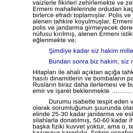
vaizlerle fikirleri zehirlemekte ve ze
Ermeni mahallelerinde ordudan kaç
birlerce efradı toplamışlar. Polis v
alenen tahkire koyulmuşlar, Ermeni
polis ve jandarma girmeyecek der
nüfusu kırılmış, alenen Ermeni istikl
eğlenmekte ve;
Şimdiye kadar siz hakim millet
Bundan sonra biz hakim, siz 
Hitapları ile ahali açıktan açığa tah
hasılı dinamitlerin ve bombaların p
Rusların biraz daha ilerlemesi ve 
emir ve işaret beklenmekte ………
Durumu isabetle tespit eden ve 
olarak sorumluğunun şuurunda olan
elinde 25-30 kadar jandarma ve es
silahlarla donatılmış, 50-60 kadar i
başka fiziki kuvvet yoktur, ama o, 
kazımaya kararlıdır. Şehrin esnafını,