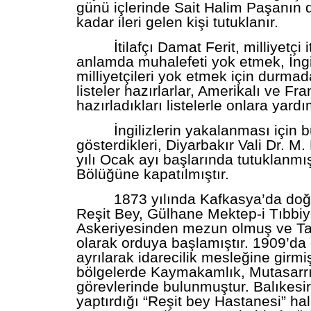
günü içlerinde Sait Halim Paşanın
kadar ileri gelen kişi tutuklanır.
İtilafçı Damat Ferit, milliyetçi itt
anlamda muhalefeti yok etmek, İngi
milliyetçileri yok etmek için durma
listeler hazırlarlar, Amerikalı ve Fra
hazırladıkları listelerle onlara yardı
İngilizlerin yakalanması için b
gösterdikleri, Diyarbakır Vali Dr. M
yılı Ocak ayı başlarında tutuklanmı
Bölüğüne kapatılmıştır.
1873 yılında Kafkasya’da doğ
Reşit Bey, Gülhane Mektep-i Tıbbiy
Askeriyesinden mezun olmuş ve Ta
olarak orduya başlamıştır. 1909’da
ayrılarak idarecilik mesleğine girmiş
bölgelerde Kaymakamlık, Mutasarrıfl
görevlerinde bulunmuştur. Balıkesir
yaptırdığı “Reşit bey Hastanesi” hal