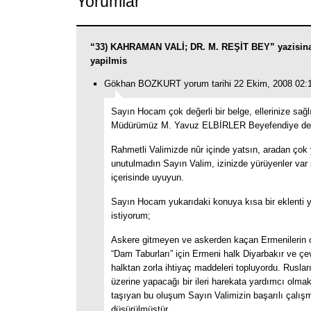
Yorumlar
“33) KAHRAMAN VALİ; DR. M. REŞİT BEY” yazisin
yapilmis
Gökhan BOZKURT yorum tarihi 22 Ekim, 2008 02:
Sayın Hocam çok değerli bir belge, ellerinize sağl
Müdürümüz M. Yavuz ELBİRLER Beyefendiye de 
Rahmetli Valimizde nûr içinde yatsın, aradan çok y
unutulmadın Sayın Valim, izinizde yürüyenler var 
içerisinde uyuyun.
Sayın Hocam yukarıdaki konuya kısa bir eklenti
istiyorum;
Askere gitmeyen ve askerden kaçan Ermenilerin 
“Dam Taburları” için Ermeni halk Diyarbakır ve çev
halktan zorla ihtiyaç maddeleri topluyordu. Ruslar
üzerine yapacağı bir ileri harekata yardımcı olma
taşıyan bu oluşum Sayın Valimizin başarılı çalışm
düşürülmüştür.