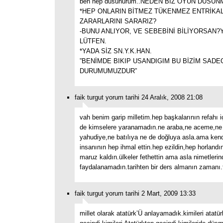
ben hep düsünürüm..NEDEN BİZ OYUN DÜSÜN
*HEP ONLARIN BİTMEZ TÜKENMEZ ENTRİKAL
ZARARLARINI SARARIZ?
-BUNU ANLIYOR, VE SEBEBİNİ BİLİYORSAN?
LÜTFEN.
*YADA SİZ SN.Y.K.HAN.
”BENİMDE BIKIP USANDIGIM BU BİZİM SAD
DURUMUMUZDUR”
faik turgut yorum tarihi 24 Aralık, 2008 21:08
vah benim garip milletim.hep başkalarının refahı iç
de kimselere yaranamadın.ne araba,ne aceme,ne h
yahudiye,ne batılıya ne de doğluya asla.ama kendi
insanının hep ihmal ettin.hep ezildin,hep horland
maruz kaldın.ülkeler fethettin ama asla nimetleri
faydalanamadın.tarihten bir ders almanın zamanı.f
faik turgut yorum tarihi 2 Mart, 2009 13:33
millet olarak atatürk’Ü anlayamadık.kimileri atatü