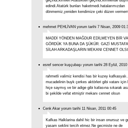
geçindi,kimileri Atatürkten geçindi,kimileride düş
edindi.Atatürk bunları haketmedi.hatalarımızdan
dönmemiz,yeniden kendimize çeki düzen vermem
mehmet PEHLİVAN yorum tarihi 7 Nisan, 2009 01:
MADDİ YÖNDEN MAĞDUR EDİLMEYEN BİR VA
GÖRDÜK YA BUNA DA ŞÜKÜR. GAZİ MUSTAFA
SİLAH ARKADAŞLARIN MEKANI CENNET OLS
esref sencer kuşçubaşı yorum tarihi 28 Eylül, 2010
rahmetli valimiz kendisi has bir kuzey kafkasyalı..
mucadelinin buyk çerkes aktörleri gibi vatanı için
hiçe saymış ve bir adige gibi kafasına sıkarak asa
bi şekilde vefat etmiştir mekanı cennet olsun
Cenk Akar yorum tarihi 11 Nisan, 2011 00:45
Kafkas Halklarina dahil hic bir insan onursuz ve g
yasam seklini tercih etmez.Ne gecmiste ne de