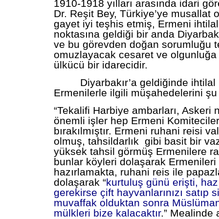
1910-1918 yılları arasında idari gö
Dr. Reşit Bey, Türkiye’ye musallat o
gayet iyi teşhis etmiş, Ermeni ihtila
noktasına geldiği bir anda Diyarbakır
ve bu görevden doğan sorumluğu 
omuzlayacak cesaret ve olgunluğa sa
ülkücü bir idarecidir.
Diyarbakır’a geldiğinde ihtilal ha
Ermenilerle ilgili müşahedelerini şu 
“Tekalifi Harbiye ambarları, Askeri 
önemli işler hep Ermeni Komiteciler
bırakılmıştır. Ermeni ruhani reisi va
olmuş, tahsildarlık gibi basit bir va
yüksek tahsil görmüş Ermenilere r
bunlar köyleri dolaşarak Ermenileri
hazırlamakta, ruhani reis ile papaz
dolaşarak “
kurtuluş günü erişti, haz
gerekirse çift hayvanlarınızı satıp s
muvaffak olduktan sonra Müslümanl
mülkleri bize kalacaktır
.” Mealinde 