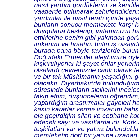
nasıl yardım gördüklerini ve kendile
vaatlerde bulunarak zehirlendiklerini
yardımlar ile nasıl ferah içinde yaş
bunların sonucu memlekete karşı 
duygularla beslenip, vatanımızın h
ettiklerine benim gibi yakından gör
imkanını ve fırsatını bulmuş olsay
burada bana böyle tavizlerde bulu
Doğudaki Ermeniler aleyhimize öyl
kışkırtılıyorlar ki şayet onlar yerler
olsalardı çevremizde canlı olarak 
ve bir tek Müslümanın yaşadığını 
olacaktı. Diyarbakır’da bulunduğ
süresinde bunların sicillerini incele
takip ettim, düşüncelerini öğrendim
yaptırdığım araştırmalar gayeleri 
kesin kararlar verme imkanını bahşe
ele geçirdiğim silah ve cephane ko
edecek sayı ve vasıflarda idi. Kork
teşkilatları var ve yalnız bulundukla
memleketin dört bir yanına uzanan k