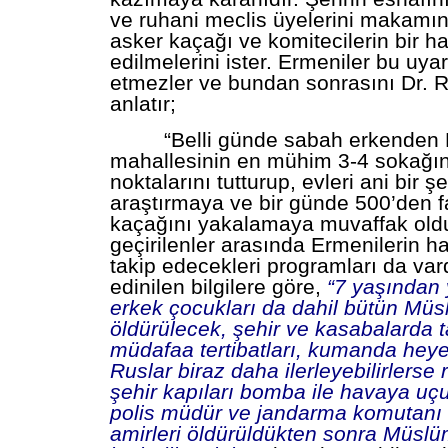
ve ruhani meclis üyelerini makamın
asker kaçağı ve komitecilerin bir ha
edilmelerini ister. Ermeniler bu uyar
etmezler ve bundan sonrasını Dr. R
anlatır;
“Belli günde sabah erkenden 
mahallesinin en mühim 3-4 sokağı
noktalarını tutturup, evleri ani bir şe
araştırmaya ve bir günde 500’den f
kaçağını yakalamaya muvaffak old
geçirilenler arasında Ermenilerin h
takip edecekleri programları da var
edinilen bilgilere göre,
“7 yaşından 
erkek çocukları da dahil bütün Mü
öldürülecek, şehir ve kasabalarda 
müdafaa tertibatları, kumanda heyet
Ruslar biraz daha ilerleyebilirlerse 
şehir kapıları bomba ile havaya uçu
polis müdür ve jandarma komutanı g
amirleri öldürüldükten sonra Müslü