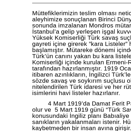
———————————————————————
Müttefiklerimizin teslim olması net
aleyhimize sonuçlanan Birinci Dün
sonunda imzalanan Mondros mütare
İstanbul’a gelip yerleşen işgal kuvve
Yüksek Komiserliği Türk savaş suç
gayreti içine girerek ”kara Listeler
başlamıştır. Mütareke dönemi içind
Türk’ün canını yakan bu kara listele
Komiserliği içinde kurulan Ermeni
tarafından hazırlanmıştır. 1919 Oc
itibaren azınlıkların, İngilizci Türk’l
sözde savaş ve soykırım suçlusu o
nitelendirilen Türk idaresi ve her 
isimlerini havi listeler hazırlanır.
4 Mart 1919’da Damat Ferit P
olur ve 5 Mart 1919 günü “Türk Sav
konusundaki İngiliz planı Babıaliye 
sanıkların yakalanmaları istenir. H
kaybetmeden bir insan avına girişi