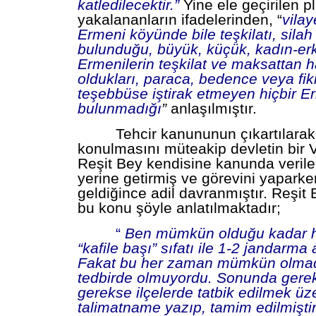
katledilecektir.”
Yine ele geçirilen pl
yakalananların ifadelerinden, “
vilay
Ermeni köyünde bile teşkilatı, sila
bulunduğu, büyük, küçük, kadın-er
Ermenilerin teşkilat ve maksattan 
oldukları, paraca, bedence veya fik
teşebbüse iştirak etmeyen hiçbir E
bulunmadığı
”
anlaşılmıştır.
Tehcir kanununun çıkartılarak 
konulmasını müteakip devletin bir Va
Reşit Bey kendisine kanunda verile
yerine getirmiş ve görevini yaparke
geldiğince adil davranmıştır. Reşit 
bu konu şöyle anlatılmaktadır;
“
Ben mümkün olduğu kadar he
“kafile başı” sıfatı ile 1-2 jandarma
Fakat bu her zaman mümkün olmadığı
tedbirde olmuyordu. Sonunda ger
gerekse ilçelerde tatbik edilmek üze
talimatname yazıp, tamim edilmiştir