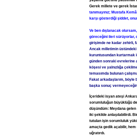
yaşama gücünü yadsımak içi
Gerek millete ve gerek İsta
tanımayınız; Mustafa Kemâl’
karşı gösterdiği şiddet, on
Ve ben dışlanacak olursam, 
göreceğini ileri sürüyorlar,
girişimde ne kadar zehirli, f
Ancak milletimin üstündeki
kuruntusundan kurtarmak iç
günden sonraki evrelerine 
köşesi ve yalnızlığa çekil
temasımda bulunan çalışma 
Fakat arkadaşlarım, böyle b
başka sonuç vermeyeceğini 
İçerideki isyan ateşi Anka
sorumluluğun büyüklüğü deh
düşündüm: Meydana gelen 
iki şekilde anlaşılabilirdi.
tutulan işin sorumluluk yü
amaçta gedik açabilir, hem
uğratırdı.