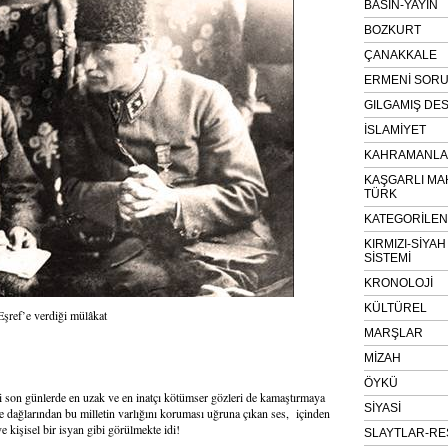
BASIN-YAYIN
BOZKURT
ÇANAKKALE
ERMENİ SOR
GILGAMIŞ DES
İSLAMİYET
KAHRAMANLAR
KAŞGARLI MA
TÜRK
KATEGORİLE
KIRMIZI-SİYA
SİSTEMİ
KRONOLOJİ
KÜLTÜREL
şref’e verdiği mülâkat
MARŞLAR
MİZAH
ÖYKÜ
ibi son günlerde en uzak ve en inatçı kötümser gözleri de kamaştırmaya
SİYASİ
e dağlarından bu milletin varlığını koruması uğruna çıkan ses, içinden
 kişisel bir isyan gibi görülmekte idi!
SLAYTLAR-RE