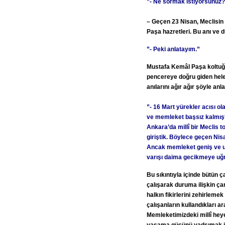
”- Ne sormak istiyorsunuz?
– Geçen 23 Nisan, Meclisin i
Paşa hazretleri. Bu anı ve du
”- Peki anlatayım.”
Mustafa Kemâl Paşa koltuğ
pencereye doğru giden helez
anılarını ağır ağır şöyle anlat
”- 16 Mart yürekler acısı o
ve memleket başsız kalmış
Ankara’da millî bir Meclis 
giriştik. Böylece geçen Nis
Ancak memleket geniş ve ula
varışı daima gecikmeye uğr
Bu sıkıntıyla içinde bütün 
çalışarak duruma ilişkin ç
halkın fikirlerini zehirleme
çalışanların kullandıkları a
Memleketimizdeki millî hey