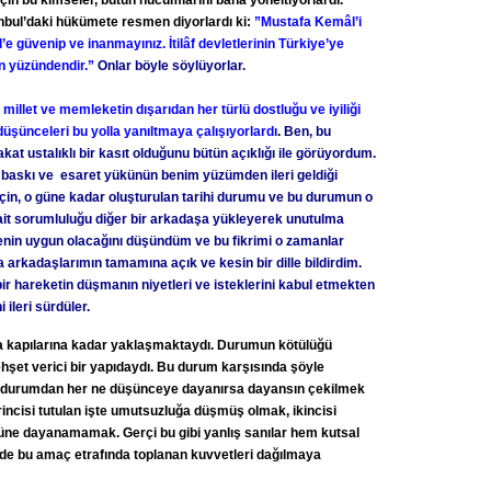
n bu kimseler, bütün hücumlarını bana yöneltiyorlardı.
nbul’daki hükümete resmen diyorlardı ki:
”Mustafa Kemâl’i
e güvenip ve inanmayınız. İtilâf devletlerinin Türkiye’ye
un yüzündendir.”
Onlar böyle söylüyorlar.
millet ve memleketin dışarıdan her türlü dostluğu ve iyiliği
 düşünceleri bu yolla yanıltmaya çalışıyorlardı
.
Ben, bu
akat ustalıklı bir kasıt olduğunu bütün açıklığı ile görüyordum.
 baskı ve esaret yükünün benim yüzümden ileri geldiği
in, o güne kadar oluşturulan tarihi durumu ve bu durumun o
ait sorumluluğu diğer bir arkadaşa yükleyerek unutulma
menin uygun olacağını düşündüm ve bu fikrimi o zamanlar
arkadaşlarımın tamamına açık ve kesin bir dille bildirdim.
ir hareketin düşmanın niyetleri ve isteklerini kabul etmekten
ileri sürdüler.
ra kapılarına kadar yaklaşmaktaydı. Durumun kötülüğü
şet verici bir yapıdaydı. Bu durum karşısında şöyle
durumdan her ne düşünceye dayanırsa dayansın çekilmek
 Birincisi tutulan işte umutsuzluğa düşmüş olmak, ikincisi
küne dayanamamak. Gerçi bu gibi yanlış sanılar hem kutsal
 de bu amaç etrafında toplanan kuvvetleri dağılmaya