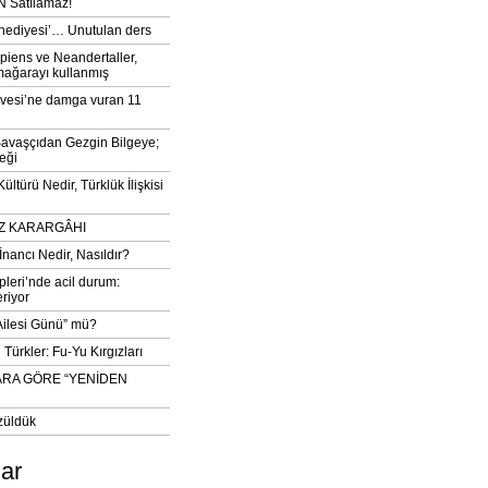
 Satılamaz!
‘hediyesi’… Unutulan ders
iens ve Neandertaller,
mağarayı kullanmış
vesi’ne damga vuran 11
avaşçıdan Gezgin Bilgeye;
eği
ltürü Nedir, Türklük İlişkisi
DIZ KARARGÂHI
İnancı Nedir, Nasıldır?
pleri’nde acil durum:
eriyor
 Ailesi Günü” mü?
Türkler: Fu-Yu Kırgızları
ARA GÖRE “YENİDEN
züldük
lar