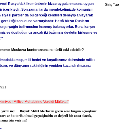
uvveti
Rusya
‘daki komünizmin bizce uygulanmasına uygun
Giriş Yap
 bir içeriktedir. Son zamanlarda memleketimizde komünizm
 siyasi partiler da bu gerçeği kendileri deneyip anlayarak
 gerektiği sonucuna varmışlardır. Hattâ bizzat Rusların
n bu gerçeğin belirmesine inanmış bulunuyorlar. Buna karşın
erimiz ve dostluğumuz ancak iki bağımsız devletin birleşme ve
.”
ımımız Moskova konferansına ne türlü etki edebilir?
lmadaki amaç, milli hedef ve koşullarımız dairesinde millet
barış ve dünyanın sakinliğinin yeniden kazandırılmasına
 1921
miyet-i Milliye Muhabirine Verdiği Mülâkat”
ın yirmi üçü… Büyük Millet Meclisi’ni geçen sene bugün açmıştınız.
r; ve bu tarih, ulusal geçmişimizin en değerli bir anısı olacak,
mama izin verir mi!