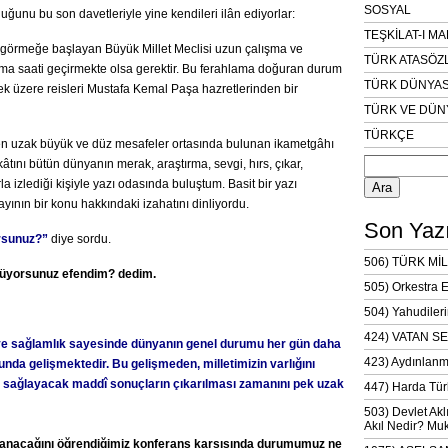
SOSYAL
lduğunu bu son davetleriyle yine kendileri ilân ediyorlar:
TEŞKİLAT-I M
i görmeğe başlayan Büyük Millet Meclisi uzun çalışma ve
TÜRK ATASÖZ
ama saati geçirmekte olsa gerektir. Bu ferahlama doğuran durum
TÜRK DÜNYAS
mek üzere reisleri Mustafa Kemal Paşa hazretlerinden bir
TÜRK VE DÜN
TÜRKÇE
den uzak büyük ve düz mesafeler ortasında bulunan ikametgâhı
Arama:
tını bütün dünyanın merak, araştırma, sevgi, hırs, çıkar,
rla izlediği kişiyle yazı odasında buluştum. Basit bir yazı
ının bir konu hakkındaki izahatını dinliyordu.
Son Yazı
rsunuz?”
diye sordu.
506) TÜRK MİL
rüyorsunuz efendim? dedim.
505) Orkestra 
504) Yahudileri
424) VATAN SE
 ve sağlamlık sayesinde dünyanın genel durumu her gün daha
423) Aydınlanm
unda gelişmektedir. Bu gelişmeden, milletimizin varlığını
 sağlayacak maddî sonuçların çıkarılması zamanını pek uzak
447) Harda Tür
503) Devlet Akl
Akıl Nedir? Muk
lanacağını öğrendiğimiz konferans karşısında durumumuz ne