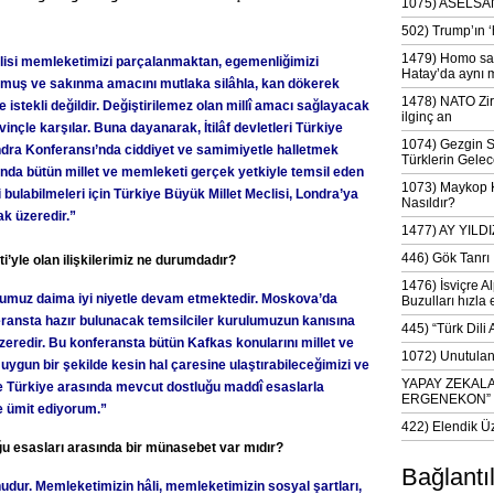
1075) ASELSAN
502) Trump’ın 
1479) Homo sap
clisi memleketimizi parçalanmaktan, egemenliğimizi
Hatay’da aynı 
uş ve sakınma amacını mutlaka silâhla, kan dökerek
1478) NATO Zir
 istekli değildir. Değiştirilemez olan millî amacı sağlayacak
ilginç an
vinçle karşılar. Buna dayanarak, İtilâf devletleri Türkiye
1074) Gezgin S
dra Konferansı’nda ciddiyet ve samimiyetle halletmek
Türklerin Gelec
arında bütün millet ve memleketi gerçek yetkiyle temsil eden
1073) Maykop Kü
 bulabilmeleri için Türkiye Büyük Millet Meclisi, Londra’ya
Nasıldır?
ak üzeredir.”
1477) AY YIL
446) Gök Tanrı 
’yle olan ilişkilerimiz ne durumdadır?
1476) İsviçre Al
uğumuz daima iyi niyetle devam etmektedir. Moskova’da
Buzulları hızla 
ransta hazır bulunacak temsilciler kurulumuzun kanısına
445) “Türk Dili
redir. Bu konferansta bütün Kafkas konularını millet ve
1072) Unutulan 
uygun bir şekilde kesin hal çaresine ulaştırabileceğimizi ve
YAPAY ZEKAL
 Türkiye arasında mevcut dostluğu maddî esaslarla
ERGENEKON”
e ümit ediyorum.”
422) Elendik Ü
u esasları arasında bir münasebet var mıdır?
Bağlantı
dur. Memleketimizin hâli, memleketimizin sosyal şartları,