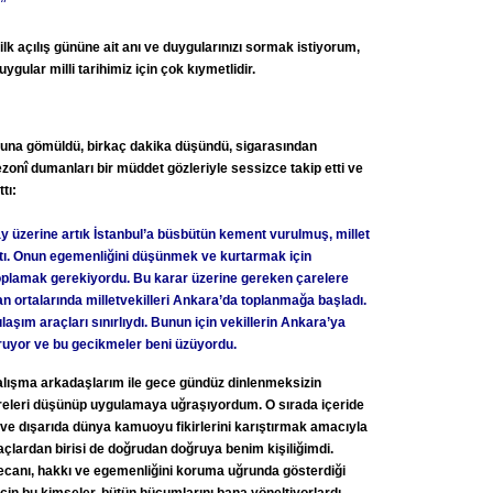
”
lk açılış gününe ait anı ve duygularınızı sormak istiyorum,
ygular milli tarihimiz için çok kıymetlidir.
una gömüldü, birkaç dakika düşündü, sigarasından
onî dumanları bir müddet gözleriyle sessizce takip etti ve
tı:
lay üzerine artık İstanbul’a büsbütün kement vurulmuş, millet
tı. Onun egemenliğini düşünmek ve kurtarmak için
toplamak gerekiyordu. Bu karar üzerine gereken çarelere
an ortalarında milletvekilleri Ankara’da toplanmağa başladı.
şım araçları sınırlıydı. Bunun için vekillerin Ankara’ya
uyor ve bu gecikmeler beni üzüyordu.
çalışma arkadaşlarım ile gece gündüz dinlenmeksizin
areleri düşünüp uygulamaya uğraşıyordum. O sırada içeride
k ve dışarıda dünya kamuoyu fikirlerini karıştırmak amacıyla
raçlardan birisi de doğrudan doğruya benim kişiliğimdi.
ecanı, hakkı ve egemenliğini koruma uğrunda gösterdiği