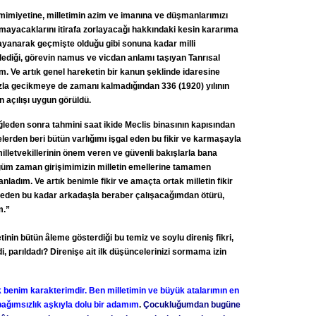
imiyetine, milletimin azim ve imanına ve düşmanlarımızı
mayacaklarını itirafa zorlayacağı hakkındaki kesin kararıma
ayanarak geçmişte olduğu gibi sonuna kadar milli
diği, görevin namus ve vicdan anlamı taşıyan Tanrısal
. Ve artık genel hareketin bir kanun şeklinde idaresine
la gecikmeye de zamanı kalmadığından 336 (1920) yılının
 açılışı uygun görüldü.
leden sonra tahmini saat ikide Meclis binasının kapısından
lerden beri bütün varlığımı işgal eden bu fikir ve karmaşayla
lletvekillerinin önem veren ve güvenli bakışlarla bana
ğüm zaman girişimimizin milletin emellerine tamamen
ladım. Ve artık benimle fikir ve amaçta ortak milletin fikir
eden bu kadar arkadaşla beraber çalışacağımdan ötürü,
m.”
etinin bütün âleme gösterdiği bu temiz ve soylu direniş fikri,
rdi, parıldadı? Direnişe ait ilk düşüncelerinizi sormama izin
 benim karakterimdir. Ben milletimin ve büyük atalarımın en
bağımsızlık aşkıyla dolu bir adamım
.
Çocukluğumdan bugüne