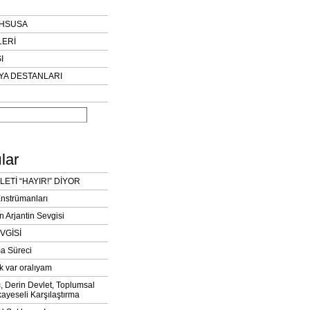
AHSUSA
LERİ
I
YA DESTANLARI
lar
LETİ “HAYIR!” DİYOR
Enstrümanları
n Arjantin Sevgisi
VGİSİ
a Süreci
k var oralıyam
ı, Derin Devlet, Toplumsal
ayeseli Karşılaştırma