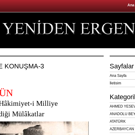
Ana
LE KONUŞMA-3
Sayfalar
Ana Sayfa
İletisim
’ÜN
Kategori
Hâkimiyet-i Milliye
AHMED YESEVÎ
diği Mülâkatlar
ANADOLU BEY
ATATÜRK
AZERBAYCAN 