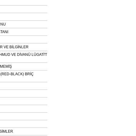
UNU
TANI
 VE BİLGİNLER
HMUD VE DİVANÜ LÜGATİ'T
NMEMİŞ
H (RED-BLACK) BRİÇ
SİMLER