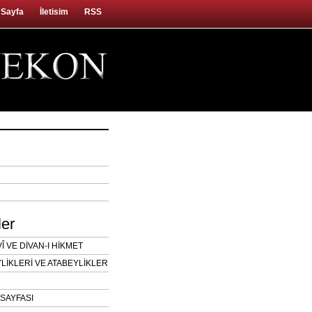
 Sayfa
İletisim
RSS
ler
 VE DİVAN-I HİKMET
LİKLERİ VE ATABEYLİKLER
SAYFASI