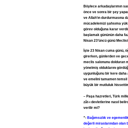
Böylece arkadaşlarımın sam
önce ve sonra bir şey yapa
ve Allah’ın durdurmasına d
mücadelemizi şahsıma yükle
görev olduğuna karar verdim
başlamak gününün daha faz
Nisan 23’üncü günü Meclisin
İşte 23 Nisan cuma günü, öğ
girerken, günlerden ve gece
meclis salonunu dolduran mi
yönelmiş olduklarını gördü
uygunluğunu bir kere daha an
ve emelini tamamen temsil 
büyük bir mutluluk hissetti
– Paşa hazretleri, Türk mill
zât-ı devletlerine nasıl beli
verilir mi?
”-
Bağımsızlık ve egemenlik
değerli miraslarından olan 