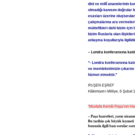
dini ve millî ananelerinin k
olmadığı kanısını doğrular
esasları üzerine oluşturulan
çalışmalarına ara vermeleri
müttefikleri dahi bizim içi
bizim Ruslarla olan ilişkil
anlaşma koşullarıyla ilgilidir
– Londra konferansına katıl
“- Londra konferansına katı
ve memleketimizin çıkarını 
hizmet etmektir.”
RUŞEN EŞREF
Hâkimiyet-i Milliye, 6 Şubat
“Mustafa Kemâl Paşa’nın Haki
– Paşa hazretleri, yarın nisan
Bu tarihin çok büyük kıymeti va
bununla ilgili bazı sorular sor