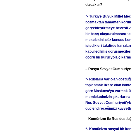
olacaktır?
“- Türkiye Büyük Millet Me
bozmaktan tamamen korunm
gerçekleştirmeye hevesli ve
bir barış oluşturulmasını se
meselesini, söz konusu Lon
istedikleri takdirde karşıl
kabul edilmiş görüşmecileri
doğru bir kurul yola çıkarm
–
Rusya
Sovyet Cumhuriyeti
“- Ruslarla var olan dostl
toplanmak üzere olan konfe
göre Moskova’ya varmak üze
memleketimizin çıkarlarına 
Rus Sovyet Cumhuriyeti’yle
güçlendireceğimizi kuvvetl
– Komünizm ile Rus dostluğ
“- Komünizm sosyal bir konu