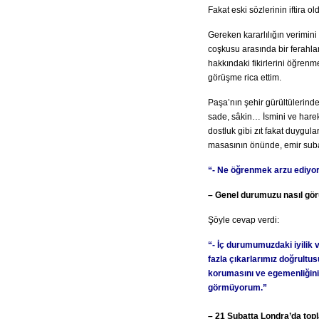
Fakat eski sözlerinin iftira o
Gereken kararlılığın verimin
coşkusu arasında bir ferahl
hakkındaki fikirlerini öğren
görüşme rica ettim.
Paşa’nın şehir gürültülerin
sade, sâkin… İsmini ve harekâ
dostluk gibi zıt fakat duygula
masasının önünde, emir subay
“- Ne öğrenmek arzu ediyo
– Genel durumuzu nasıl gö
Şöyle cevap verdi:
“- İç durumumuzdaki iyilik
fazla çıkarlarımız doğrultus
korumasını ve egemenliğini
görmüyorum.”
– 21 Şubatta Londra’da top