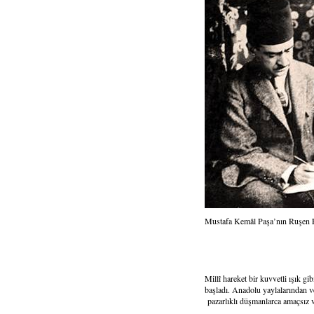
Mustafa Kemâl Paşa’nın Ruşen E
Millî hareket bir kuvvetli ışık g
başladı. Anadolu yaylalarından v
pazarlıklı düşmanlarca amaçsız ve