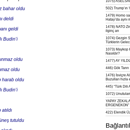
1075) ASELSAN
z bahar oldu
502) Trump’ın 
1479) Homo sap
ı deldi
Hatay’da aynı 
1478) NATO Zir
anı geldi
ilginç an
1074) Gezgin S
ı Budin’i
Türklerin Gelec
1073) Maykop Kü
Nasıldır?
ınmaz oldu
1477) AY YIL
446) Gök Tanrı 
nmaz oldu
1476) İsviçre Al
p harab oldu
Buzulları hızla 
445) “Türk Dili
ı Budin’i
1072) Unutulan 
YAPAY ZEKAL
ERGENEKON”
 atıldı
422) Elendik Ü
neş tutuldu
Bağlantı