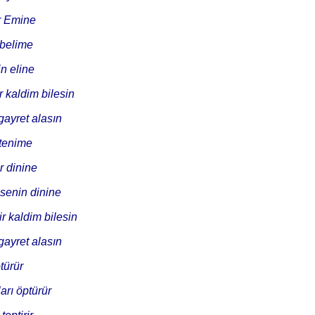
r Emine
 belime
in eline
 kaldim bilesin
ayret alasın
 tenime
r dinine
senin dinine
 kaldim bilesin
ayret alasın
türür
arı öptürür