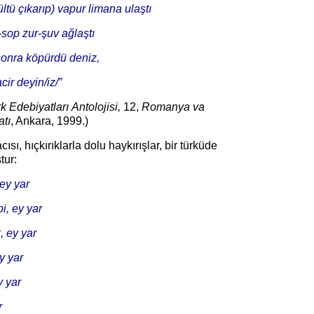
ltü çıkarıp) vapur limana ulaştı
sop zur-şuv ağlaştı
sonra köpürdü deniz,
ir deyin/iz/”
k Edebiyatları
Antolojisi,
12,
Romanya va
atı
, Ankara, 1999.)
ısı, hıçkırıklarla dolu haykırışlar, bir türküde
tur:
 ey yar
i, ey yar
, ey yar
y yar
y yar
r