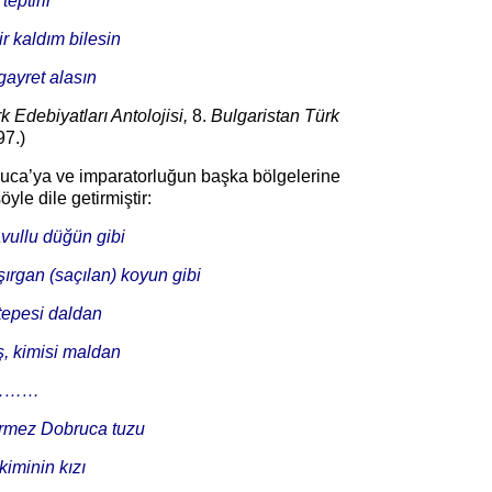
eptirir
 kaldım bilesin
ayret alasın
rk
Edebiyatları Antolojisi,
8.
Bulgaristan Türk
97.)
ruca’ya ve imparatorluğun başka bölgelerine
öyle dile getirmiştir:
vullu düğün gibi
rgan (saçılan) koyun gibi
tepesi daldan
ş, kimisi maldan
………
ermez Dobruca tuzu
kiminin kızı