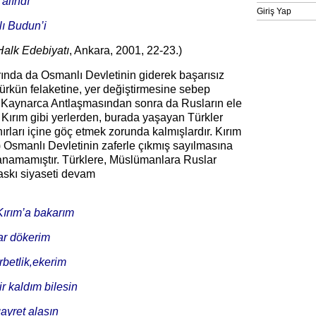
alındı
Giriş Yap
ı Budun’i
Halk
Edebiyatı
, Ankara, 2001, 22-23.)
nda da Osmanlı Devletinin giderek başarısız
Türkün felaketine, yer değiştirmesine sebep
 Kaynarca Antlaşmasından sonra da Rusların ele
 Kırım gibi yerlerden, burada yaşayan Türkler
ırları içine göç etmek zorunda kalmışlardır. Kırım
Osmanlı Devletinin zaferle çıkmış sayılmasına
anamamıştır. Türklere, Müslümanlara Ruslar
baskı siyaseti devam
Kırım’a bakarım
ar dökerim
betlik‚ekerim
 kaldım bilesin
ayret alasın