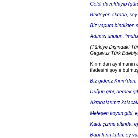
Geldi davuldayıp (gürü
Bekleyen akraba, soy-
Biz vapura bindikten 
Adımızı unutun, “muhac
(
Türkiye Dışındaki Tür
Gagavuz
Türk Edebiy
Kırım’dan ayrılmanın ac
ifadesini şöyle bulmuş
Biz gideriz Kırım’dan,
Düğün gibi, dernek gib
Akrabalarımız kalacak
Meleşen koyun gibi, e
Kaldı çizme altında, e
Babaların kabri, ey ya