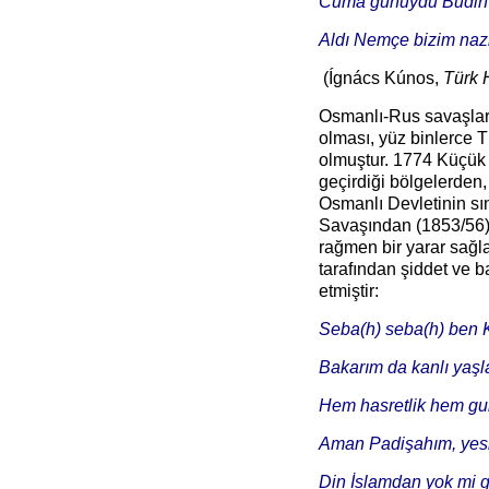
Cuma günüydü Budin 
Aldı Nemçe bizim nazl
(Ígnács Kúnos,
Türk 
Osmanlı-Rus savaşları
olması, yüz binlerce 
olmuştur. 1774 Küçük
geçirdiği bölgelerden,
Osmanlı Devletinin sın
Savaşından (1853/56) 
rağmen bir yarar sağl
tarafından şiddet ve 
etmiştir:
Seba(h) seba(h) ben 
Bakarım da kanlı yaşl
Hem hasretlik hem gur
Aman Padişahım, yesir
Din İslamdan yok mi g