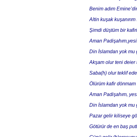
Benim adım Emine’di
Altin kuşak kuşanırım
Şimdi düştüm bir kafir
Aman Padişahım,yesir
Din İslamdan yok mu g
Akşam olur teni deier
Saba(h) olur teklif ede
Ölürüm kafir dönmam 
Aman Padişahım, yesir
Din İslamdan yok mu g
Pazar gelir kiliseye gö
Götürür de en baş putl