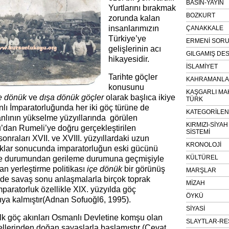
BASIN-YAYIN
Yurtlarını bırakmak
BOZKURT
zorunda kalan
insanlarımızın
ÇANAKKALE
Türkiye’ye
ERMENİ SOR
gelişlerinin acı
GILGAMIŞ DES
hikayesidir.
İSLAMİYET
Tarihte göçler
KAHRAMANLAR
konusunu
KAŞGARLI MA
e dönük
ve
dışa dönük göçler
olarak başlıca ikiye
TÜRK
nlı İmparatorluğunda her iki göç türüne de
KATEGORİLE
nlının yükselme yüzyıllarında görülen
KIRMIZI-SİYA
’dan Rumeli’ye doğru gerçekleştirilen
SİSTEMİ
 sonraları XVII. ve XVIII. yüzyıllardaki uzun
KRONOLOJİ
klıklar sonucunda imparatorluğun eski gücünü
KÜLTÜREL
e durumundan gerileme durumuna geçmişiyle
n yerleştirme politikası
içe dönük
bir görünüş
MARŞLAR
ilde savaş sonu anlaşmalarla birçok toprak
MİZAH
paratorluk özellikle XIX. yüzyılda göç
ÖYKÜ
şıya kalmıştır(Adnan Sofuoğl6, 1995).
SİYASİ
ilk göç akınları Osmanlı Devletine komşu olan
SLAYTLAR-RE
ellerinden doğan savaşlarla başlamıştır (Cevat