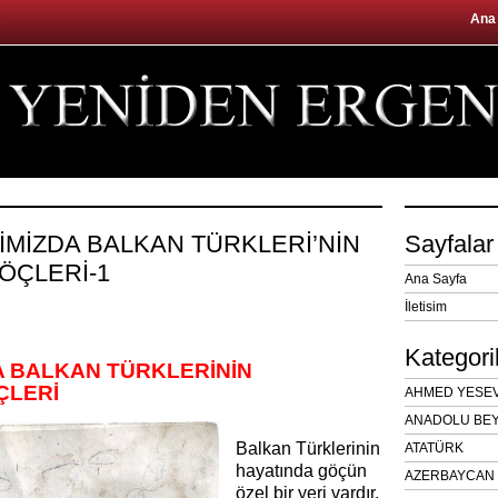
Ana
TİMİZDA BALKAN TÜRKLERİ’NİN
Sayfalar
ÖÇLERİ-1
Ana Sayfa
İletisim
Kategori
A BALKAN TÜRKLERİNİN
ÇLERİ
AHMED YESEVÎ
ANADOLU BEY
Balkan Türklerinin
ATATÜRK
hayatında göçün
AZERBAYCAN 
özel bir yeri vardır.