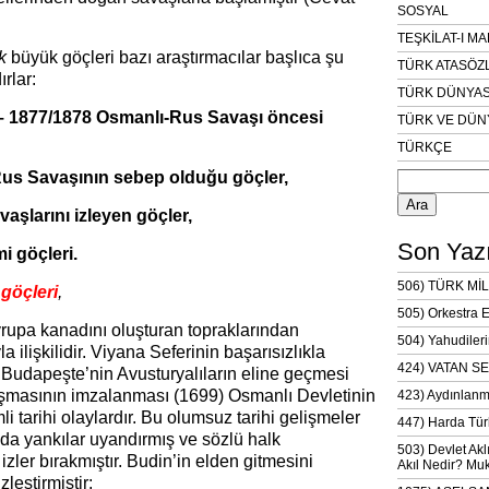
SOSYAL
TEŞKİLAT-I M
ük
büyük göçleri bazı araştırmacılar başlıca şu
TÜRK ATASÖZ
rlar:
TÜRK DÜNYAS
 – 1877/1878 Osmanlı-Rus Savaşı öncesi
TÜRK VE DÜN
TÜRKÇE
Arama:
Rus Savaşının sebep olduğu göçler,
aşlarını izleyen göçler,
Son Yazı
i göçleri.
506) TÜRK MİL
göçleri
,
505) Orkestra 
rupa kanadını oluşturan topraklarından
504) Yahudileri
ilişkilidir. Viyana Seferinin başarısızlıkla
424) VATAN SE
Budapeşte’nin Avusturyalıların eline geçmesi
aşmasının imzalanması (1699) Osmanlı Devletinin
423) Aydınlanm
i tarihi olaylardır. Bu olumsuz tarihi gelişmeler
447) Harda Tür
nda yankılar uyandırmış ve sözlü halk
503) Devlet Akl
izler bırakmıştır. Budin’in elden gitmesini
Akıl Nedir? Muk
leştirmiştir: