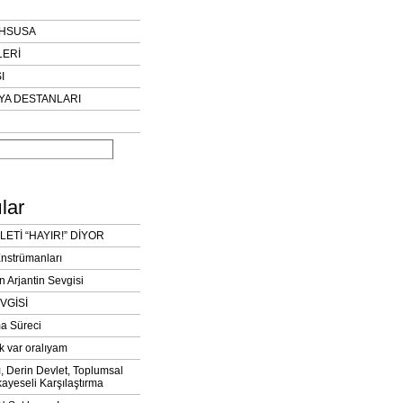
AHSUSA
LERİ
I
YA DESTANLARI
lar
LETİ “HAYIR!” DİYOR
Enstrümanları
n Arjantin Sevgisi
VGİSİ
a Süreci
k var oralıyam
ı, Derin Devlet, Toplumsal
ayeseli Karşılaştırma