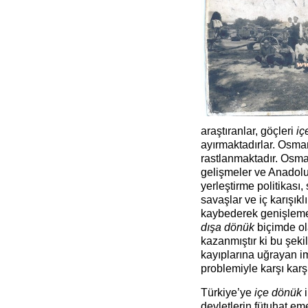
araştıranlar, göçleri
iç
ayırmaktadırlar. Osma
rastlanmaktadır. Osma
gelişmeler ve Anadolu
yerleştirme politikası,
savaşlar ve iç karışı
kaybederek genişlem
dışa dönük
biçimde ola
kazanmıştır ki bu şek
kayıplarına uğrayan im
problemiyle karşı kar
Türkiye’ye
içe dönük
devletlerin fütuhat em