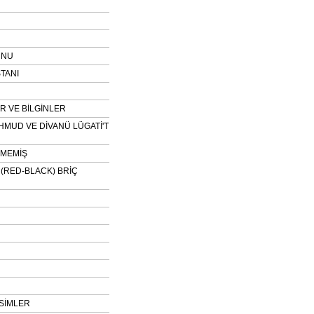
UNU
TANI
 VE BİLGİNLER
HMUD VE DİVANÜ LÜGATİ'T
NMEMİŞ
H (RED-BLACK) BRİÇ
SİMLER