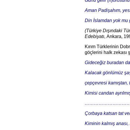
Günü gelir (h)orosunu t
Aman Padişahım, yesir
Din İslamdan yok mu g
(Türkiye Dışındaki Tü
Edebiyatı
,
Ankara, 19
Kırım Türklerinin Dob
göçlerini halk zekası ş
Gideceğiz buradan da
Kalacak gönlümüz şaşı
çepçevresi kamıştan, 
Kimisi candan ayrılmı
………………………
Çorbaya katsan tat v
Kiminin kalmış anası, 