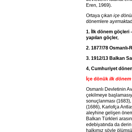
Eren, 1969).
Ortaya çıkan
içe dön
dönemlere ayırmaktadı
1. İlk dönem göçleri
yapılan göçler,
2. 1877/78 Osmanlı-
3. 1912/13 Balkan Sav
4, Cumhuriyet dönem
İçe dönük
ilk dönem 
Osmanlı Devletinin Av
çekilmeye başlamasıyla 
sonuçlanması (1683), 
(1686), Karlofça Antl
aleyhine gelişen öneml
Balkan Türkleri arası
edebiyatında da derin 
halkımız şöyle ölümsüz