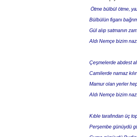
Ötme bülbül ötme, ya
Bülbülün figanı bağrım
Gül alıp satmanın zam
Aldı Nemçe bizim nazl
Çeşmelerde abdest al
Camilerde namaz kılı
Mamur olan yerler he
Aldı Nemçe bizim nazl
Kıble tarafından üç top
Perşembe günüydü gü