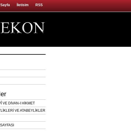
 Sayfa
İletisim
RSS
ler
 VE DİVAN-I HİKMET
LİKLERİ VE ATABEYLİKLER
SAYFASI