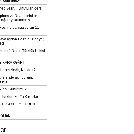
 Satılamaz!
‘hediyesi’… Unutulan ders
iens ve Neandertaller,
mağarayı kullanmış
vesi’ne damga vuran 11
avaşçıdan Gezgin Bilgeye;
eği
ltürü Nedir, Türklük İlişkisi
DIZ KARARGÂHI
İnancı Nedir, Nasıldır?
pleri’nde acil durum:
eriyor
 Ailesi Günü” mü?
Türkler: Fu-Yu Kırgızları
ARA GÖRE “YENİDEN
züldük
lar