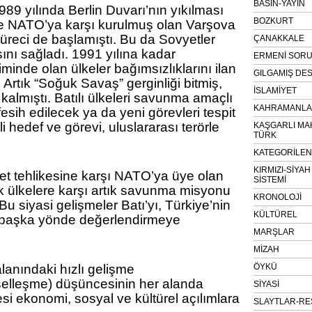
BASIN-YAYIN
989 yılında Berlin Duvarı’nın yıkılması
BOZKURT
le NATO’ya karşı kurulmuş olan Varşova
süreci de başlamıştı. Bu da Sovyetler
ÇANAKKALE
sını sağladı. 1991 yılına kadar
ERMENİ SOR
iminde olan ülkeler bağımsızlıklarını ilan
GILGAMIŞ DES
 Artık “Soğuk Savaş” gerginliği bitmiş,
İSLAMİYET
lmıştı. Batılı ülkeleri savunma amaçlı
KAHRAMANLAR
sih edilecek ya da yeni görevleri tespit
li hedef ve görevi, uluslararası terörle
KAŞGARLI MA
TÜRK
KATEGORİLE
KIRMIZI-SİYA
et tehlikesine karşı NATO’ya üye olan
SİSTEMİ
ok ülkelere karşı artık savunma misyonu
KRONOLOJİ
u siyasi gelişmeler Batı’yı, Türkiye’nin
KÜLTÜREL
i başka yönde değerlendirmeye
MARŞLAR
MİZAH
 alanındaki hızlı gelişme
ÖYKÜ
elleşme) düşüncesinin her alanda
SİYASİ
esi ekonomi, sosyal ve kültürel açılımlara
SLAYTLAR-RE