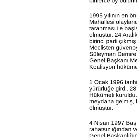
binlerce oy bulun
1995 yılının en ön
Mahallesi olaylarıd
taranması ile başl
ölmüştür. 24 Aral
birinci parti çıkm
Meclisten güveno
Süleyman Demirel
Genel Başkanı Me
Koalisyon hükümet
1 Ocak 1996 tarih
yürürlüğe girdi. 
Hükümeti kuruldu
meydana gelmiş, k
ölmüştür.
4 Nisan 1997 Baş
rahatsızlığından 
Genel Başkanlığı