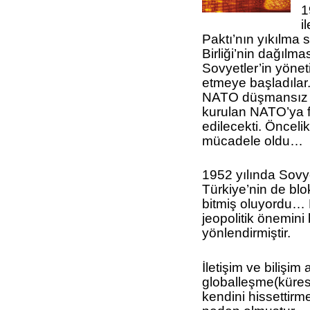
1
i
Paktı’nın yıkılma 
Birliği’nin dağılma
Sovyetler’in yönet
etmeye başladılar.
NATO düşmansız ka
kurulan NATO’ya fe
edilecekti. Öncelik
mücadele oldu…
1952 yılında Sovy
Türkiye’nin de bl
bitmiş oluyordu… B
jeopolitik önemin
yönlendirmiştir.
İletişim ve bilişim
globalleşme(küres
kendini hissettirm