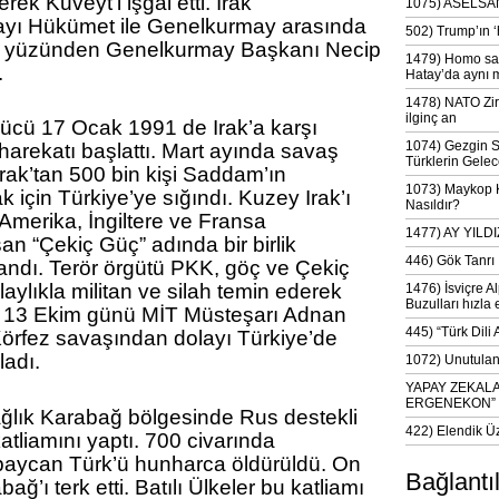
ek Kuveyt’i işgal etti. Irak
1075) ASELSAN
layı Hükümet ile Genelkurmay arasında
502) Trump’ın 
k yüzünden Genelkurmay Başkanı Necip
1479) Homo sap
.
Hatay’da aynı 
1478) NATO Zir
ilginç an
gücü 17 Ocak 1991 de Irak’a karşı
1074) Gezgin S
harekatı başlattı. Mart ayında savaş
Türklerin Gelec
rak’tan 500 bin kişi Saddam’ın
1073) Maykop Kü
için Türkiye’ye sığındı. Kuzey Irak’ı
Nasıldır?
 Amerika, İngiltere ve Fransa
1477) AY YIL
an “Çekiç Güç” adında bir birlik
446) Gök Tanrı 
andı. Terör örgütü PKK, göç ve Çekiç
ylıkla militan ve silah temin ederek
1476) İsviçre Al
Buzulları hızla 
. 13 Ekim günü MİT Müsteşarı Adnan
445) “Türk Dili
Körfez savaşından dolayı Türkiye’de
ladı.
1072) Unutulan 
YAPAY ZEKAL
ERGENEKON”
lık Karabağ bölgesinde Rus destekli
422) Elendik Ü
atliamını yaptı. 700 civarında
aycan Türk’ü hunharca öldürüldü. On
Bağlantı
ağ’ı terk etti. Batılı Ülkeler bu katliamı