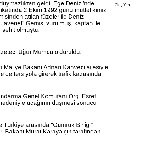
duymazlıktan geldi. Ege Denizi’nde
Giriş Yap
ikatında 2 Ekim 1992 günü müttefikimiz
sinden atılan füzeler ile Deniz
Muavenet” Gemisi vurulmuş, kaptan ile
z şehit olmuştu.
:
zeteci Uğur Mumcu öldürüldü.
i Maliye Bakanı Adnan Kahveci ailesiyle
de’de ters yola girerek trafik kazasında
ndarma Genel Komutanı Org. Eşref
” nedeniyle uçağının düşmesi sonucu
e Türkiye arasında “Gümrük Birliği”
ri Bakanı Murat Karayalçın tarafından