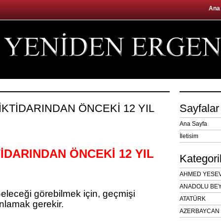
Ana
 İKTİDARINDAN ÖNCEKİ 12 YIL
Sayfalar
Ana Sayfa
İletisim
TİDARINDAN ÖNCEKİ 12 YIL
Kategori
AHMED YESEVÎ
ANADOLU BEY
eleceği görebilmek için, geçmişi
ATATÜRK
nlamak gerekir.
AZERBAYCAN 