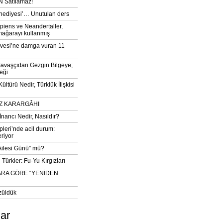
 Satılamaz!
‘hediyesi’… Unutulan ders
iens ve Neandertaller,
mağarayı kullanmış
vesi’ne damga vuran 11
avaşçıdan Gezgin Bilgeye;
eği
ltürü Nedir, Türklük İlişkisi
DIZ KARARGÂHI
İnancı Nedir, Nasıldır?
pleri’nde acil durum:
eriyor
 Ailesi Günü” mü?
Türkler: Fu-Yu Kırgızları
ARA GÖRE “YENİDEN
züldük
lar