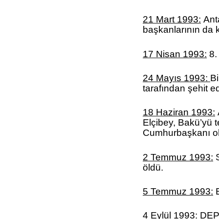
21 Mart 1993:
Anta
başkanlarının da ka
17 Nisan 1993:
8.
24 Mayıs 1993:
Bi
tarafından şehit ed
18 Haziran 1993:
Elçibey, Bakü’yü t
Cumhurbaşkanı ol
2 Temmuz 1993:
S
öldü.
5 Temmuz 1993:
4 Eylül 1993:
DEP 