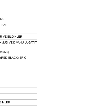
UNU
TANI
 VE BİLGİNLER
HMUD VE DİVANÜ LÜGATİ'T
NMEMİŞ
H (RED-BLACK) BRİÇ
SİMLER