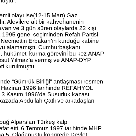
muştur.
emli olayı ise(12-15 Mart) Gazi
ır. Alevilere ait bir kahvehanenin
ayan ve 3 gün süren olaylarda 22 kişi
ık 1995 genel seçiminden Refah Partisi
ış Necmettin Erbakan’ın kurduğu kabine
yu alamamıştı. Cumhurbaşkanı
, hükümeti kurma görevini bu kez ANAP
sut Yılmaz’a vermiş ve ANAP-DYP
i kurulmuştu.
inde “Gümrük Birliği” antlaşması resmen
28 Haziran 1996 tarihinde REFAHYOL
. 3 Kasım 1996’da Susurluk kazası
azada Abdullah Çatlı ve arkadaşları
buğ Alparslan Türkeş kalp
vefat etti. 6 Temmuz 1997 tarihinde MHP
na 5. Olağanüstü kongrede Devlet