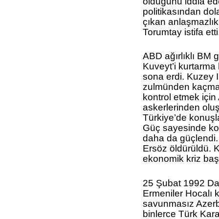
olduğunu iddia eder
politikasından do
çıkan anlaşmazlı
Torumtay istifa etti
ABD ağırlıklı BM 
Kuveyt’i kurtarma 
sona erdi. Kuzey I
zulmünden kaçmak 
kontrol etmek için
askerlerinden oluş
Türkiye’de konuşl
Güç sayesinde kola
daha da güçlendi
Ersöz öldürüldü. 
ekonomik kriz baş
25 Şubat 1992 Dağ
Ermeniler Hocalı k
savunmasız Azerb
binlerce Türk Karab