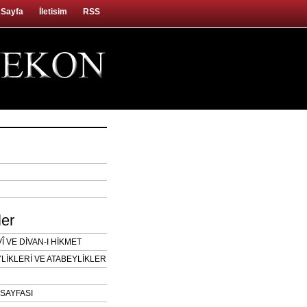
 Sayfa
İletisim
RSS
ler
 VE DİVAN-I HİKMET
LİKLERİ VE ATABEYLİKLER
SAYFASI