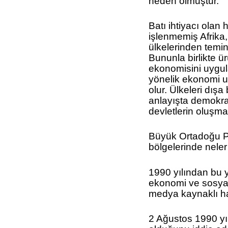
neden olmuştur.
Batı ihtiyacı olan
işlenmemiş Afrika
ülkelerinden temi
Bununla birlikte ü
ekonomisini uygula
yönelik ekonomi u
olur. Ülkeleri dışa
anlayışta demokra
devletlerin oluşm
Büyük Ortadoğu P
bölgelerinde nele
1990 yılından bu y
ekonomi ve sosyal
medya kaynaklı ha
2 Ağustos 1990 yı