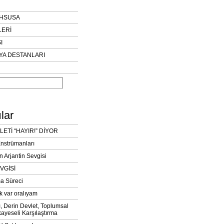
AHSUSA
LERİ
I
YA DESTANLARI
lar
LETİ “HAYIR!” DİYOR
Enstrümanları
n Arjantin Sevgisi
VGİSİ
a Süreci
k var oralıyam
ı, Derin Devlet, Toplumsal
ayeseli Karşılaştırma