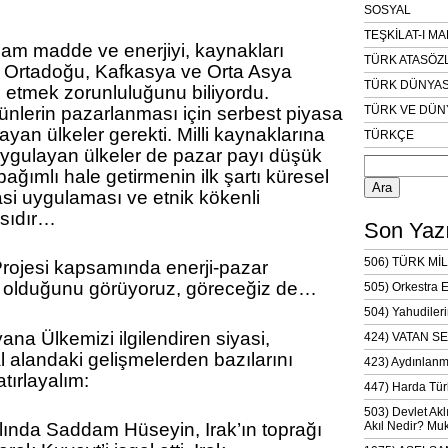
SOSYAL
TEŞKİLAT-I M
 ham madde ve enerjiyi, kaynakları
TÜRK ATASÖZ
, Ortadoğu, Kafkasya ve Orta Asya
TÜRK DÜNYAS
n etmek zorunluluğunu biliyordu.
rünlerin pazarlanması için serbest piyasa
TÜRK VE DÜN
yan ülkeler gerekti. Milli kaynaklarına
TÜRKÇE
ygulayan ülkeler de pazar payı düşük
Arama:
 bağımlı hale getirmenin ilk şartı küresel
si uygulaması ve etnik kökenli
asıdır…
Son Yazı
506) TÜRK MİL
rojesi kapsamında enerji-pazar
r olduğunu görüyoruz, göreceğiz de…
505) Orkestra 
504) Yahudileri
ana Ülkemizi ilgilendiren siyasi,
424) VATAN SE
 alandaki gelişmelerden bazılarını
423) Aydınlanm
tırlayalım:
447) Harda Tür
503) Devlet Akl
lında Saddam Hüseyin, Irak’ın toprağı
Akıl Nedir? Muk