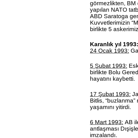
görmezlikten, BM 
yapılan NATO tatb
ABD Saratoga gemi
Kuvvetlerimizin “
birlikte 5 askerimi
Karanlık yıl 1993
24 Ocak 1993:
Ga
5 Şubat 1993:
Esk
birlikte Bolu Gere
hayatını kaybetti.
17 Şubat 1993:
Ja
Bitlis, “buzlanma
yaşamını yitirdi.
6 Mart 1993:
AB il
antlaşması Dışişle
imzalandı.