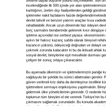
üretime dayalı büyüme yolunu seçmelidirler. Son on yı
incelendiğinde ilk 500 içinde yer alan işletmelerimi
karlılığının, üretim dışı faaliyetlerden geldiği görül
işletmeler nakit fazlalarını faizde değerlendirmekted
devlet tahvili ve benzeri yatırım araçları kısa vaded
rahatlatabilir. Ancak uzun dönemde faiz ödeyen devl
borç sarmalını beraberinde getirerek kısır döngüye s
işletme açısından ise serbest piyasa ekonomisinin
aykırı bir haksız kazanç sahibi olarak bireysel refahı
kazancın yükünü, ödeyeceği doğrudan ve dolaylı ver
çekmek zorunda kalacaktır ki bu da iktisadi ahlak k
sosyal devlet, bireylerine eşit mesafede durması gere
çelişen bir sonuç ortaya çıkaracaktır.
Bu aşamada ülkemizin ve işletmelerimizin paniğe k
sağduyulu bir şekilde bu süreci atlatmaları gerekir. 
güven verilmeli kriz daha da derinleşirse özellikle kü
işletmelere sermaye enjeksiyonu yapılmalıdır. Birey
gidermek ülke yöneticilerinin görevidir. O nedenle h
toplumun tüm bireyleri el ele vererek Türkiye’nin bu
çıkmasını sağlamak zorundadır. Bu konuda akadem