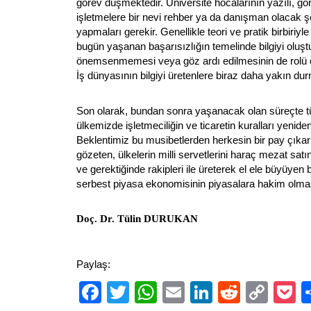
görev düşmektedir. Üniversite hocalarının yazılı, gö
işletmelere bir nevi rehber ya da danışman olacak şe
yapmaları gerekir. Genellikle teori ve pratik birbiri
bugün yaşanan başarısızlığın temelinde bilgiyi oluştu
önemsenmemesi veya göz ardı edilmesinin de rolü 
İş dünyasının bilgiyi üretenlere biraz daha yakın dur
Son olarak, bundan sonra yaşanacak olan süreçte 
ülkemizde işletmeciliğin ve ticaretin kuralları yeniden
Beklentimiz bu musibetlerden herkesin bir pay çıkar
gözeten, ülkelerin milli servetlerini haraç mezat satı
ve gerektiğinde rakipleri ile üreterek el ele büyüyen b
serbest piyasa ekonomisinin piyasalara hakim olmas
Doç. Dr. Tülin DURUKAN
Paylaş:
Facebook
Twitter
WhatsApp
Email
LinkedIn
Reddit
Cop
P