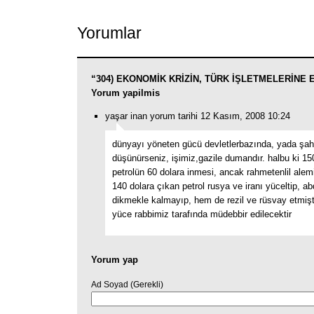
Link
Yorumlar
“304) EKONOMİK KRİZİN, TÜRK İŞLETMELERİNE ET
Yorum yapilmis
yaşar inan yorum tarihi 12 Kasım, 2008 10:24
dünyayı yöneten gücü devletlerbazında, yada şah
düşünürseniz, işimiz,gazile dumandır. halbu ki 150
petrolün 60 dolara inmesi, ancak rahmetenlil aleminin
140 dolara çıkan petrol rusya ve iranı yüceltip, a
dikmekle kalmayıp, hem de rezil ve rüsvay etmişti
yüce rabbimiz tarafında müdebbir edilecektir
Yorum yap
Ad Soyad (Gerekli)