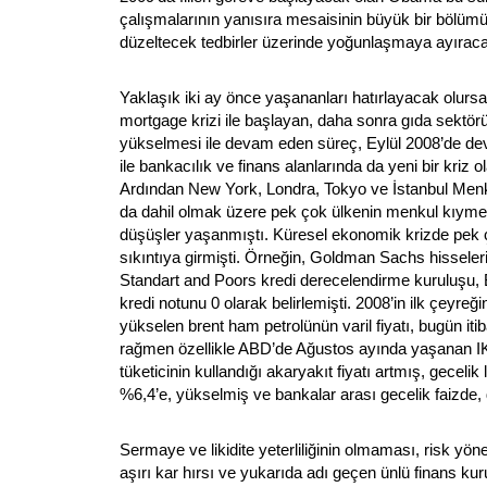
çalışmalarının yanısıra mesaisinin büyük bir bölü
düzeltecek tedbirler üzerinde yoğunlaşmaya ayırac
Yaklaşık iki ay önce yaşananları hatırlayacak olurs
mortgage krizi ile başlayan, daha sonra gıda sektörün
yükselmesi ile devam eden süreç, Eylül 2008’de dev fi
ile bankacılık ve finans alanlarında da yeni bir kriz 
Ardından New York, Londra, Tokyo ve İstanbul Menk
da dahil olmak üzere pek çok ülkenin menkul kıymet
düşüşler yaşanmıştı. Küresel ekonomik krizde pek 
sıkıntıya girmişti. Örneğin, Goldman Sachs hissele
Standart and Poors kredi derecelendirme kuruluşu, 
kredi notunu 0 olarak belirlemişti. 2008’in ilk çeyre
yükselen brent ham petrolünün varil fiyatı, bugün iti
rağmen özellikle ABD’de Ağustos ayında yaşanan I
tüketicinin kullandığı akaryakıt fiyatı artmış, gecelik 
%6,4’e, yükselmiş ve bankalar arası gecelik faizde, 
Sermaye ve likidite yeterliliğinin olmaması, risk yön
aşırı kar hırsı ve yukarıda adı geçen ünlü finans ku