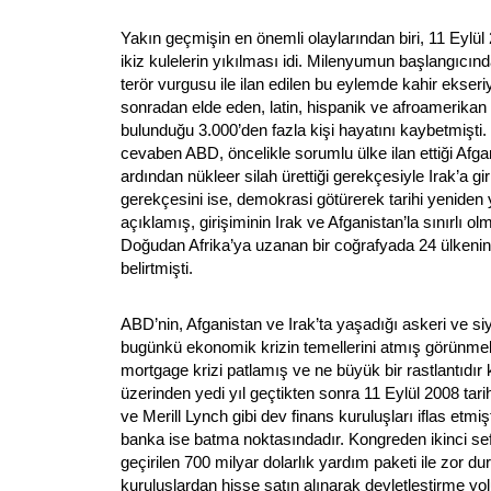
Yakın geçmişin en önemli olaylarından biri, 11 Eylül
ikiz kulelerin yıkılması idi. Milenyumun başlangıcı
terör vurgusu ile ilan edilen bu eylemde kahir ekser
sonradan elde eden, latin, hispanik ve afroamerikan 
bulunduğu 3.000’den fazla kişi hayatını kaybetmişti.
cevaben ABD, öncelikle sorumlu ülke ilan ettiği Afgan
ardından nükleer silah ürettiği gerekçesiyle Irak’a gir
gerekçesini ise, demokrasi götürerek tarihi yenide
açıklamış, girişiminin Irak ve Afganistan’la sınırlı o
Doğudan Afrika’ya uzanan bir coğrafyada 24 ülkenin h
belirtmişti.
ABD’nin, Afganistan ve Irak’ta yaşadığı askeri ve siy
bugünkü ekonomik krizin temellerini atmış görünmek
mortgage krizi patlamış ve ne büyük bir rastlantıdır 
üzerinden yedi yıl geçtikten sonra 11 Eylül 2008 ta
ve Merill Lynch gibi dev finans kuruluşları iflas etmi
banka ise batma noktasındadır. Kongreden ikinci se
geçirilen 700 milyar dolarlık yardım paketi ile zor d
kuruluşlardan hisse satın alınarak devletleştirme yo