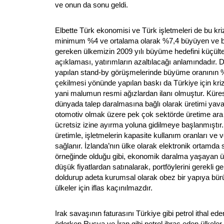
ve onun da sonu geldi.
Elbette Türk ekonomisi ve Türk işletmeleri de bu kriz
minimum %4 ve ortalama olarak %7,4 büyüyen ve
gereken ülkemizin 2009 yılı büyüme hedefini küçült
açıklaması, yatırımların azaltılacağı anlamındadır. D
yapılan stand-by görüşmelerinde büyüme oranının 
çekilmesi yönünde yapılan baskı da Türkiye için krizi
yani malumun resmi ağızlardan ilanı olmuştur. Küre
dünyada talep daralmasına bağlı olarak üretimi yava
otomotiv olmak üzere pek çok sektörde üretime ara v
ücretsiz izine ayırma yoluna gidilmeye başlanmıştı
üretimle, işletmelerin kapasite kullanım oranları ve ve
sağlanır. İzlanda’nın ülke olarak elektronik ortamda 
örneğinde olduğu gibi, ekonomik daralma yaşayan ülk
düşük fiyatlardan satınalarak, portföylerini gerekli ge
doldurup adeta kurumsal olarak obez bir yapıya bür
ülkeler için iflas kaçınılmazdır.
Irak savaşının faturasını Türkiye gibi petrol ithal ede
öderken Rusya ve İran gibi petrol ihraç eden ülkeler i