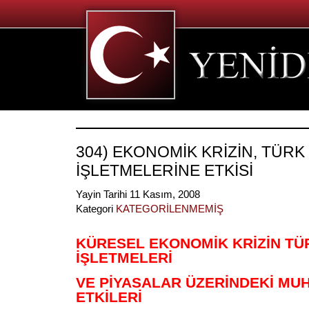
304) EKONOMİK KRİZİN, TÜRK
İŞLETMELERİNE ETKİSİ
Yayin Tarihi 11 Kasım, 2008
Kategori
KATEGORİLENMEMİŞ
KÜRESEL EKONOMİK KRİZİN TÜ
İŞLETMELERİ
VE PİYASALAR ÜZERİNDEKİ MU
ETKİLERİ