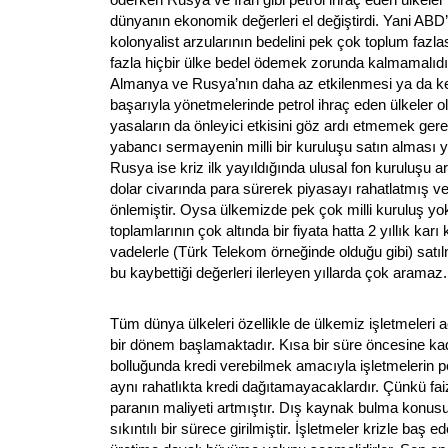
dünyanın ekonomik değerleri el değiştirdi. Yani ABD’
kolonyalist arzularının bedelini pek çok toplum fazla
fazla hiçbir ülke bedel ödemek zorunda kalmamalıdı
Almanya ve Rusya’nın daha az etkilenmesi ya da kend
başarıyla yönetmelerinde petrol ihraç eden ülkeler o
yasaların da önleyici etkisini göz ardı etmemek ger
yabancı sermayenin milli bir kuruluşu satın alması y
Rusya ise kriz ilk yayıldığında ulusal fon kuruluşu ar
dolar civarında para sürerek piyasayı rahatlatmış ve i
önlemiştir. Oysa ülkemizde pek çok milli kuruluş yok
toplamlarının çok altında bir fiyata hatta 2 yıllık karı 
vadelerle (Türk Telekom örneğinde olduğu gibi) satı
bu kaybettiği değerleri ilerleyen yıllarda çok aramaz.
Tüm dünya ülkeleri özellikle de ülkemiz işletmeleri
bir dönem başlamaktadır. Kısa bir süre öncesine ka
bolluğunda kredi verebilmek amacıyla işletmelerin 
aynı rahatlıkta kredi dağıtamayacaklardır. Çünkü faiz
paranın maliyeti artmıştır. Dış kaynak bulma konus
sıkıntılı bir sürece girilmiştir. İşletmeler krizle baş 