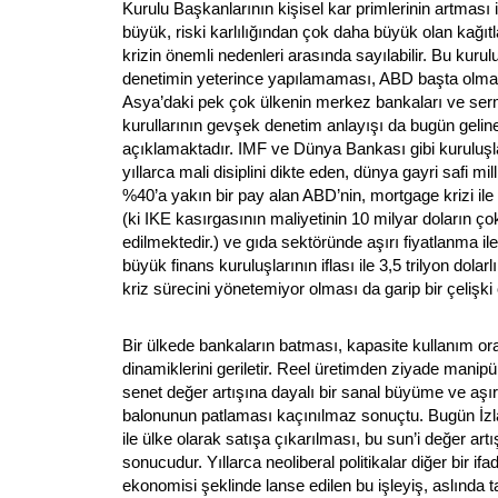
Kurulu Başkanlarının kişisel kar primlerinin artması i
büyük, riski karlılığından çok daha büyük olan kağıt
krizin önemli nedenleri arasında sayılabilir. Bu kurul
denetimin yeterince yapılamaması, ABD başta olma
Asya’daki pek çok ülkenin merkez bankaları ve se
kurullarının gevşek denetim anlayışı da bugün gelin
açıklamaktadır. IMF ve Dünya Bankası gibi kuruluşla
yıllarca mali disiplini dikte eden, dünya gayri safi m
%40’a yakın bir pay alan ABD’nin, mortgage krizi ile 
(ki IKE kasırgasının maliyetinin 10 milyar doların ç
edilmektedir.) ve gıda sektöründe aşırı fiyatlanma 
büyük finans kuruluşlarının iflası ile 3,5 trilyon dolarl
kriz sürecini yönetemiyor olması da garip bir çelişk
Bir ülkede bankaların batması, kapasite kullanım or
dinamiklerini geriletir. Reel üretimden ziyade manipül
senet değer artışına dayalı bir sanal büyüme ve aşırı 
balonunun patlaması kaçınılmaz sonuçtu. Bugün İzlan
ile ülke olarak satışa çıkarılması, bu sun’i değer artış
sonucudur. Yıllarca neoliberal politikalar diğer bir if
ekonomisi şeklinde lanse edilen bu işleyiş, aslında 