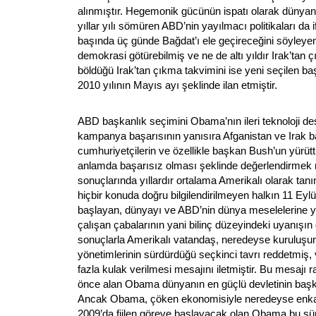
alınmıştır. Hegemonik gücünün ispatı olarak dünyanın 
yıllar yılı sömüren ABD’nin yayılmacı politikaları da i
başında üç günde Bağdat’ı ele geçireceğini söyleye
demokrasi götürebilmiş ve ne de altı yıldır Irak’tan ç
böldüğü Irak’tan çıkma takvimini ise yeni seçilen
2010 yılının Mayıs ayı şeklinde ilan etmiştir.
ABD başkanlık seçimini Obama’nın ileri teknoloji de
kampanya başarısının yanısıra Afganistan ve Irak 
cumhuriyetçilerin ve özellikle başkan Bush’un yürüttü
anlamda başarısız olması şeklinde değerlendirme
sonuçlarında yıllardır ortalama Amerikalı olarak tanım
hiçbir konuda doğru bilgilendirilmeyen halkın 11 Eylü
başlayan, dünyayı ve ABD’nin dünya meselelerine 
çalışan çabalarının yani bilinç düzeyindeki uyanışın 
sonuçlarla Amerikalı vatandaş, neredeyse kuruluş
yönetimlerinin sürdürdüğü seçkinci tavrı reddetmiş,
fazla kulak verilmesi mesajını iletmiştir. Bu mesajı
önce alan Obama dünyanın en güçlü devletinin başk
Ancak Obama, çöken ekonomisiyle neredeyse enkaz
2009’da fiilen göreve başlayacak olan Obama bu sü