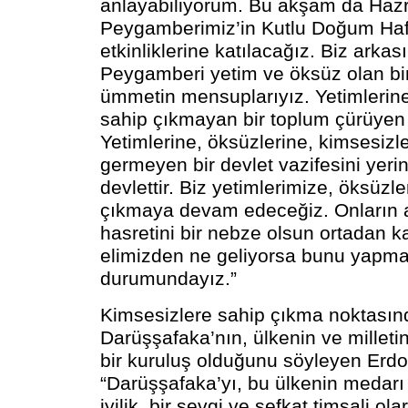
anlayabiliyorum. Bu akşam da Hazr
Peygamberimiz’in Kutlu Doğum Haf
etkinliklerine katılacağız. Biz ark
Peygamberi yetim ve öksüz olan bir 
ümmetin mensuplarıyız. Yetimlerine
sahip çıkmayan bir toplum çürüyen 
Yetimlerine, öksüzlerine, kimsesizl
germeyen bir devlet vazifesini yeri
devlettir. Biz yetimlerimize, öksüzl
çıkmaya devam edeceğiz. Onların 
hasretini bir nebze olsun ortadan ka
elimizden ne geliyorsa bunu yapm
durumundayız.”
Kimsesizlere sahip çıkma noktasın
Darüşşafaka’nın, ülkenin ve millet
bir kuruluş olduğunu söyleyen Erd
“Darüşşafaka’yı, bu ülkenin medarı if
iyilik, bir sevgi ve şefkat timsali o