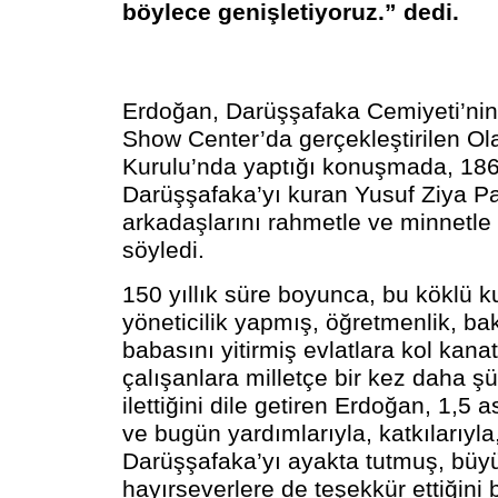
böylece genişletiyoruz.” dedi.
Erdoğan, Darüşşafaka Cemiyeti’ni
Show Center’da gerçekleştirilen O
Kurulu’nda yaptığı konuşmada, 186
Darüşşafaka’yı kuran Yusuf Ziya P
arkadaşlarını rahmetle ve minnetle 
söyledi.
150 yıllık süre boyunca, bu köklü k
yöneticilik yapmış, öğretmenlik, bak
babasını yitirmiş evlatlara kol kan
çalışanlara milletçe bir kez daha şü
ilettiğini dile getiren Erdoğan, 1,5 a
ve bugün yardımlarıyla, katkılarıyla
Darüşşafaka’yı ayakta tutmuş, bü
hayırseverlere de teşekkür ettiğini be