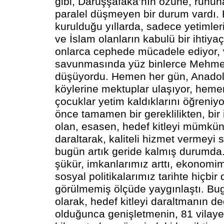
gibi, Darüşşafaka’nın özüne, ruhu
paralel düşmeyen bir durum vardı. 
kurulduğu yıllarda, sadece yetimle
ve İslam olanların kabulü bir ihtiya
onlarca cephede mücadele ediyor, 
savunmasında yüz binlerce Mehmet
düşüyordu. Hemen her gün, Anadol
köylerine mektuplar ulaşıyor, heme
çocuklar yetim kaldıklarını öğreniyor
önce tamamen bir gereklilikten, bir 
olan, esasen, hedef kitleyi mümkü
daraltarak, kaliteli hizmet vermeyi 
bugün artık geride kalmış durumda
şükür, imkanlarımız arttı, ekonomi
sosyal politikalarımız tarihte hiçbi
görülmemiş ölçüde yaygınlaştı. Bug
olarak, hedef kitleyi daraltmanın d
olduğunca genişletmenin, 81 vilaye