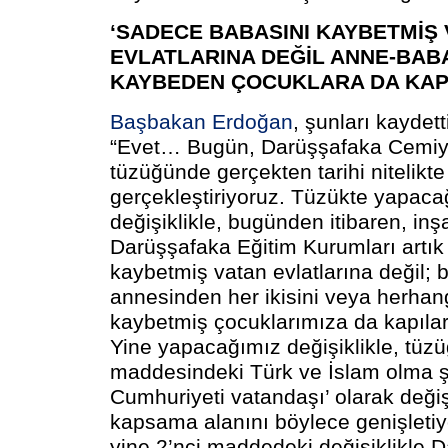
‘SADECE BABASINI KAYBETMİŞ 
EVLATLARINA DEĞİL ANNE-BABA
KAYBEDEN ÇOCUKLARA DA KAPI
Başbakan Erdoğan
, şunları kaydett
“Evet… Bugün, Darüşşafaka Cemiye
tüzüğünde gerçekten tarihi nitelikte 
gerçekleştiriyoruz. Tüzükte yapaca
değişiklikle, bugünden itibaren, inş
Darüşşafaka Eğitim Kurumları artı
kaybetmiş vatan evlatlarına değil; 
annesinden her ikisini veya herhangi
kaybetmiş çocuklarımıza da kapılar
Yine yapacağımız değişiklikle, tüzü
maddesindeki Türk ve İslam olma şa
Cumhuriyeti vatandaşı’ olarak değiş
kapsama alanını böylece genişletiy
yine 2’nci maddedeki değişiklikle 