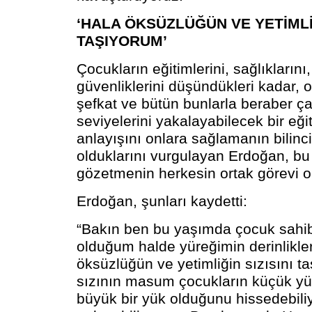
‘HALA ÖKSÜZLÜĞÜN VE YETİMLİĞ
TAŞIYORUM’
Çocukların eğitimlerini, sağlıklarını
güvenliklerini düşündükleri kadar, o
şefkat ve bütün bunlarla beraber çağ
seviyelerini yakalayabilecek bir eği
anlayışını onlara sağlamanın bilinci
olduklarını vurgulayan Erdoğan, bu
gözetmenin herkesin ortak görevi ol
Erdoğan, şunları kaydetti:
“Bakın ben bu yaşımda çocuk sahibi
olduğum halde yüreğimin derinlikle
öksüzlüğün ve yetimliğin sızısını t
sızının masum çocukların küçük yü
büyük bir yük olduğunu hissedebiliy