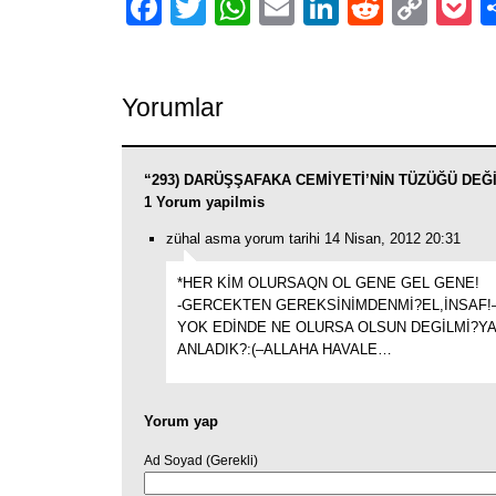
Facebook
Twitter
WhatsApp
Email
LinkedIn
Reddit
Cop
P
Link
Yorumlar
“293) DARÜŞŞAFAKA CEMİYETİ’NİN TÜZÜĞÜ DEĞİ
1 Yorum yapilmis
zühal asma yorum tarihi 14 Nisan, 2012 20:31
*HER KİM OLURSAQN OL GENE GEL GENE!
-GERCEKTEN GEREKSİNİMDENMİ?EL,İNSAF
YOK EDİNDE NE OLURSA OLSUN DEGİLMİ?YA
ANLADIK?:(–ALLAHA HAVALE…
Yorum yap
Ad Soyad (Gerekli)