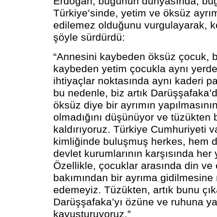
Erdoğan, bugünün dünyasında, bu
Türkiye’sinde, yetim ve öksüz ayrım
edilemez olduğunu vurgulayarak, 
şöyle sürdürdü:
“Annesini kaybeden öksüz çocuk, 
kaybeden yetim çocukla aynı yerde 
ihtiyaçlar noktasında aynı kaderi pa
bu nedenle, biz artık Darüşşafaka’d
öksüz diye bir ayrımın yapılmasını
olmadığını düşünüyor ve tüzükten 
kaldırıyoruz. Türkiye Cumhuriyeti v
kimliğinde buluşmuş herkes, hem d
devlet kurumlarının karşısında her y
Özellikle, çocuklar arasında din ve
bakımından bir ayrıma gidilmesin
edemeyiz. Tüzükten, artık bunu çıka
Darüşşafaka’yı özüne ve ruhuna yar
kavuşturuyoruz.”