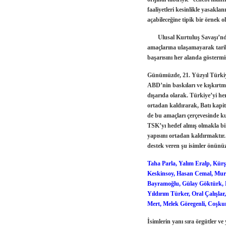
faaliyetleri kesinlikle yasakla
açabileceğine tipik bir örnek 
Ulusal Kurtuluş Savaşı’nda, 
amaçlarına ulaşamayarak tarihi
başarısını her alanda göstermi
Günümüzde, 21. Yüzyıl Türkiy
ABD’nin baskıları ve kışkırtm
dışarıda olarak. Türkiye’yi her
ortadan kaldırarak, Batı kapit
de bu amaçları çerçevesinde ku
TSK’yı hedef almış olmakla bir
yapısını ortadan kaldırmaktır.
destek veren şu isimler önünü
Taha Parla, Yalım Eralp, Kür
Keskinsoy, Hasan Cemal, Mura
Bayramoğlu, Gülay Göktürk, 
Yıldırım Türker, Oral Çalışla
Mert, Melek Göregenli, Coşku
İsimlerin yanı sıra örgütler ve 