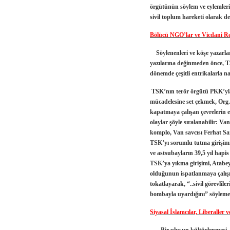
örgütünün söylem ve eylemleriyl
sivil toplum hareketi olarak d
Bölücü NGO’lar ve Vicdani R
Söylenenleri ve köşe yazarlar
yazılarına değinmeden önce, T
dönemde çeşitli entrikalarla n
TSK’nın terör örgütü PKK’yla
mücadelesine set çekmek,
Org.
kapatmaya çalışan çevrelerin 
olaylar şöyle sıralanabilir: V
komplo, Van savcısı
Ferhat Sa
TSK’yı sorumlu tutma girişimi
ve astsubayların 39,5 yıl hapis
TSK’ya yıkma girişimi, Atabey
olduğunun ispatlanmaya çalışı
tokatlayarak, “..sivil görevlil
bombayla uyardığını” söyle
Siyasal İslamcılar, Liberalle