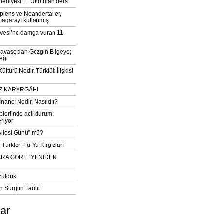
‘hediyesi’… Unutulan ders
iens ve Neandertaller,
mağarayı kullanmış
vesi’ne damga vuran 11
avaşçıdan Gezgin Bilgeye;
eği
ltürü Nedir, Türklük İlişkisi
DIZ KARARGÂHI
İnancı Nedir, Nasıldır?
pleri’nde acil durum:
eriyor
 Ailesi Günü” mü?
Türkler: Fu-Yu Kırgızları
ARA GÖRE “YENİDEN
züldük
n Sürgün Tarihi
lar