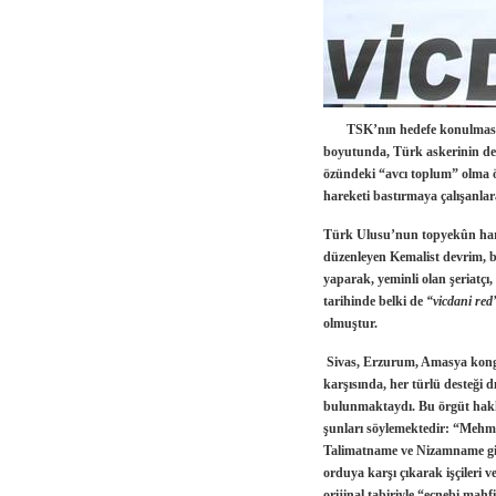
TSK’nın hedefe konulması kuş
boyutunda, Türk askerinin de
özündeki “avcı toplum” olma öz
hareketi bastırmaya çalışanlar
Türk Ulusu’nun topyekûn hare
düzenleyen Kemalist devrim, b
yaparak, yeminli olan şeriatçı
tarihinde belki de
“vicdani red
olmuştur.
Sivas, Erzurum, Amasya kongr
karşısında, her türlü desteği d
bulunmaktaydı. Bu örgüt hakk
şunları söylemektedir: “Mehme
Talimatname ve Nizamname gib
orduya karşı çıkarak işçileri ve
orijinal tabiriyle
“ecnebi mahfi