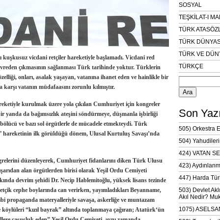
SOSYAL
TEŞKİLAT-I M
TÜRK ATASÖZ
TÜRK DÜNYAS
TÜRK VE DÜN
kusuz vicdani retçiler hareketiyle başlamadı. Vicdani red
TÜRKÇE
vreden çıkmasının sağlanması Türk tarihinde yoktur. Türklerin
Arama:
elliği, onları, asalak yaşayan, vatanına ihanet eden ve hainlikle bir
a karşı vatanın müdafaasını zorunlu kılmıştır.
ketiyle kurulmak üzere yola çıkılan Cumhuriyet için kongreler
Son Yazı
ir yanda da bağımsızlık ateşini söndürmeye, düşmanla işbirliği
, bölücü ve bazı sol örgütlerle de mücadele etmekteydi. Türk
505) Orkestra 
”
hareketinin ilk görüldüğü dönem, Ulusal Kurtuluş Savaşı’nda
504) Yahudileri
424) VATAN SE
elerini düzenleyerek, Cumhuriyet fidanlarını diken Türk Ulusu
423) Aydınlanm
ışarıdan alan örgütlerden birisi olarak
Yeşil Ordu Cemiyeti
447) Harda Tür
ında devrim şehidi Dr
. Necip Hablemitoğlu
, yüksek lisans tezinde
tçik cephe boylarında can verirken, yayımladıkları Beyanname,
503) Devlet Akl
Akıl Nedir? Muk
i propaganda materyalleriyle savaşa, askerliğe ve muntazam
1075) ASELSAN
 köylüleri “
kızıl bayrak”
altında toplanmaya çağıran;
Atatürk
‘ün
llere casusluk eden”
Yeşil Ordu Cemiyeti
, aynı zamanda,