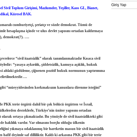
Giriş Yap
el Sivil Toplum Girişimi, Mazlumder, Yeşiller, Kaos GL, Bianet,
adikal, Küresel BAK
.
maralı cumhuriyetçi, şeriatçı ve sözde demokrat. Tümü de
imle hesaplaşma içinde ve ulus devlet yapısını ortadan kaldırmaya
?), demokrat(?). ….
d
elerce “sivil itaatsizlik” olarak tanımlanmaktadır
Kısaca sivil
şöyledir:
“yasaya aykırılık, şiddetsizlik, kamuya açıklık, hukuk
iyasi ahlaki güdüleme, çiğnenen pozitif hukuk normunun yaptırımına
elirtilmektedir….
gibi
“müeyyidesinden korkmaksızın kanunlara direnme isteğini”
e PKK terör örgütü dahil bir çok bölücü örgütten ve İsrail,
lkelerden desteklerle, Türkiye’nin üniter yapısını ortadan
olarak ortaya çıkmaktadır. Bu yönüyle de sivil itaatsizlikteki gibi
e de haklılık vardır. Var olmasını borçlu olduğu ülkenin
liğini yıkmaya odaklanmış bir hareketin masun bir sivil itaatsizlik
n hafif deyimle saf dilliliktir. Kaldı ki arkasına PKK gibi bir terör