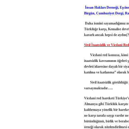
İnsan Hakları Derneği, Eşcins
Birgün, Cumhuriyet Dergi, R
Daha ismini sayamadığımız nu
Türklüğe karşı, Kemalist devr
kararlı ancak hepsi de aydın(
Sivil İtaatsizlik ve Vicdani Re
Vicdani red konusu, kimi çevr
itaatsizlik kavramının öğeleri 
devleti idaresine dayalı bir s
katılma ve katlanma”
olarak b
Sivil itaatsizlik görüldüğü 
varsaymaktadır…..
Vicdani red hareketi Türkiye’d
Almanya gibi Türklük karşıtı ü
kaldırmaya yönelik bir hareket 
ne karşı tarafa saygı vardır n
bütünlüğünü, birlik ve beraber
örneği olarak nitelendirilmesi e