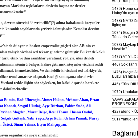
502) Trump’ın 
nmayan Marksist teşkilatların devletin başına ne dertler
1479) Homo sap
oluşturmaktadır.”
Hatay’da aynı 
1478) NATO Zir
devrim sürecini “devrimcilik”(?) adına baltalamak isteyenler
ilginç an
n karanlık sayfalarında yerlerini almışlardır. Kemalist devrim
1074) Gezgin S
ştir…..
Türklerin Gelec
1073) Maykop Kü
e’sinde dünyanın baskın emperyalist güçleri olan AB’nin ve
Nasıldır?
aları yoluyla vicdani red tekrar gündeme gelmiştir. Bu kez de kökü
1477) AY YIL
 türlü etnik ve dini azınlıklar yaratmak yoluyla, ulus devleti
alizminin sömürü bahçesi haline getirmek isteyenler vicdani reddi
446) Gök Tanrı 
llanmak istemektedirler. Ve denilebilir ki vicdani red Türkiye’de,
1476) İsviçre Al
Buzulları hızla 
likte temel amacı ve ulaşmak istediği son aşama ulus devlet
 Vicdani redde ilişkin söz söylerken, bu kökü dışarıda harekete
445) “Türk Dili
ze dökülmektedir:
1072) Unutulan 
YAPAY ZEKAL
şat Bumin, Hadi Uluengin, Ahmet Hakan, Mehmet Altan, Ertan
ERGENEKON”
t Kanatlı, Sevgül Uludağ, Ayşe Düzkan, Pakize Suda, Ali
422) Elendik Ü
Perihan Mağden, Murat Belge, Resul Tosun, Hüsnü Öndül,
r, Selçuk Gültaşlı, Nabi Yağcı, Ayşe Kulin, Orhan Pamuk, Nuray
501) Yahudileri
n Üsteci, Sinan Yılmaz, Etyen Mahçupyan
.
Bağlantı
yayın organları da şöyle sıralanabilir: