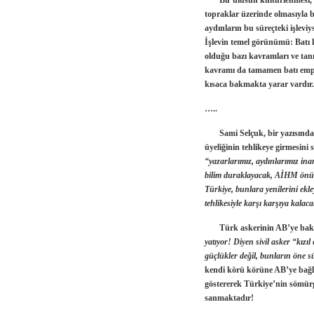
Bir ulusun kültürlenmesi, kül
topraklar üzerinde olmasıyla b
aydınların bu süreçteki işleviy
İşlevin temel görünümü: Batı k
olduğu bazı kavramları ve tan
kavramı da tamamen batı empe
kısaca bakmakta yarar vardır.
…..
Sami Selçuk
, bir yazısın
üyeliğinin tehlikeye girmesini 
“yazarlarımız, aydınlarımız inan
bilim duraklayacak, AİHM önün
Türkiye, bunlara yenilerini ekl
tehlikesiyle karşı karşıya kalacak
Türk askerinin AB’ye bakışın
yatıyor! Diyen sivil asker “kızı
güçlükler değil, bunların öne 
kendi körü körüne AB’ye bağl
göstererek Türkiye’nin sömürge
sanmaktadır!