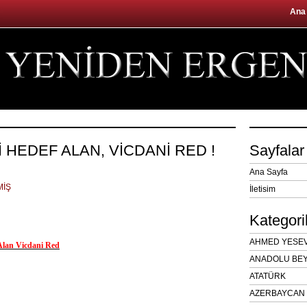
Ana
İ HEDEF ALAN, VİCDANİ RED !
Sayfalar
Ana Sayfa
MİŞ
İletisim
Kategori
AHMED YESEVÎ
 Alan Vicdani Red
ANADOLU BEY
ATATÜRK
AZERBAYCAN 