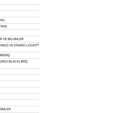
UNU
TANI
 VE BİLGİNLER
HMUD VE DİVANÜ LÜGATİ'T
NMEMİŞ
H (RED-BLACK) BRİÇ
SİMLER