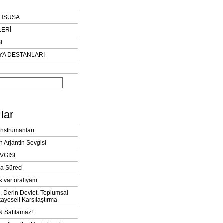
AHSUSA
LERİ
I
YA DESTANLARI
lar
Enstrümanları
n Arjantin Sevgisi
VGİSİ
a Süreci
k var oralıyam
ı, Derin Devlet, Toplumsal
ayeseli Karşılaştırma
 Satılamaz!