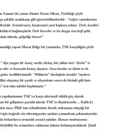
lan Zaman’da yazan
Ahmet Turan Alkan
, Türklüğe şöyle
u şekilde asalakmış gibi gösterebilmektedir :
“nüfus sayımlarının
ihsizdir. Aristokrasisi, burjuvazisi yani hafızası yoktur. Türk, kendini
ültürel bağlanışlarla Türk hisseder ve bu duygu ona kafi gelir.
 dam altında, gölgeliğe benzer
”
anlığı yapan
Murat Belge
bir yazısında, TSK karşıtlığını şöyle
diye yaygın bir inanç vardır..birkaç bin yıldan beri “devlet” ve
 eder ve bununla kıvanç duyarız. Oysa bunlar ne bizim ne de
elen özelliklerimizdir. “Militarist” ideolojinin kendisi “modern
ikte oluşmuş bir şeydir ve oluştuktan sonra da bizimki gibi bazı
h” icat etme adetini başlatmıştır.
“
çı yapılanmanın TSK’ya karşı alternatif silahlı güç olarak
olan bir gelişmeye paralel olarak TSK’yı eleştiriyordu…
Kaldı ki
adar önce, PKK’nın eylemlerinin doruk noktasına ulaştığı bir
ri için övgüyle söz edermişçesine şunları yazmaktan çekinmiyordu:
ında hektarlarca ormanlık araziyi yaktılar. Bunun motivasyonu
ar böylelikle bu ormanlara saklanma imkanı bulamayacaklardı. Şimdi