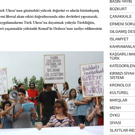
BASIN-YAYIN
BOZKURT
Türk Ulusu’nun gözündeki yüksek değerini ve ulusla bütünleşmiş
eni liberal akım etkisi doğrultusunda ulus devletleri yıpratarak,
ÇANAKKALE
st uygulamalarını Türk Ulusu’na dayatmak yoluyla Türklüğün,
ERMENİ SOR
ri yaşatmakla yükümlü Kemal’in Ordusu’nun tasfiye edilmesinin
GILGAMIŞ DES
İSLAMİYET
KAHRAMANLAR
KAŞGARLI MA
TÜRK
KATEGORİLE
KIRMIZI-SİYA
SİSTEMİ
KRONOLOJİ
KÜLTÜREL
MARŞLAR
MİZAH
ÖYKÜ
SİYASİ
SLAYTLAR-RE