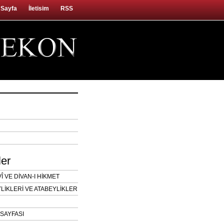
 Sayfa
İletisim
RSS
ler
 VE DİVAN-I HİKMET
LİKLERİ VE ATABEYLİKLER
SAYFASI