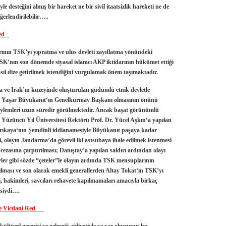
e desteğini almış bir hareket ne bir sivil itaatsizlik hareketi ne de
eğerlendirilebilir…..
ed
ının TSK’yı yıpratma ve ulus devleti zayıflatma yönündeki
SK’nın son dönemde siyasal islamcı AKP iktidarının hükümet ettiği
asıl dize getirilmek istendiğini vurgulamak önem taşımaktadır.
 ve Irak’ın kuzeyinde oluşturulan güdümlü etnik devletle
 Yaşar Büyükanıt
‘ın Genelkurmay Başkanı olmasının önünü
eylemleri uzun süredir görülmektedir. Ancak başat görünümlü
an Yüzüncü Yıl Üniversitesi Rektörü
Prof. Dr. Yücel Aşkın
‘a yapılan
rıkaya
‘nın Şemdinli iddianamesiyle
Büyükanıt
paşaya kadar
, olayın Jandarma’da görevli iki astsubaya ihale edilmek istenmesi
 cezasına çarptırılması; Danıştay’a yapılan saldırı ardından olayı
ler gibi sözde “çeteler”le olayın ardında TSK mensuplarının
lması ve son olarak emekli generallerden
Altay Tokat
‘ın TSK’yı
eri, hakimleri, savcıları rehavete kapılmamaları amacıyla birkaç
mesiydi….
r ve Vicdani Red