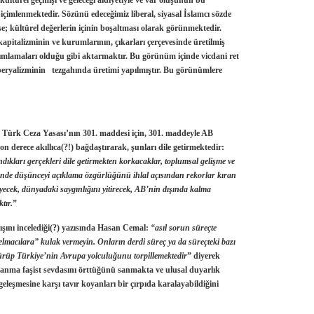
türel geçmişi ve geleceği aidiyetiyle ve var oluşunun bu
içimlenmektedir. Sözünü edeceğimiz liberal, siyasal İslamcı sözde
se; kültürel değerlerin içinin boşaltması olarak görünmektedir.
apitalizminin ve kurumlarının, çıkarları çerçevesinde üretilmiş
ımlamaları olduğu gibi aktarmaktır. Bu görünüm içinde vicdani ret
ryalizminin tezgahında üretimi yapılmıştır. Bu görünümlere
da Türk Ceza Yasası’nın 301. maddesi için, 301. maddeyle AB
son derece akıllıca(?!) bağdaştırarak, şunları dile getirmektedir:
dıkları gerçekleri dile getirmekten korkacaklar, toplumsal gelişme ve
de düşünceyi açıklama özgürlüğünü ihlal açısından rekorlar kıran
eyecek, dünyadaki saygınlığını yitirecek, AB’nin dışında kalma
tır.
”
ı incelediği(?) yazısında
Hasan Cemal
:
“asıl sorun süreçte
l elmacılara” kulak vermeyin. Onların derdi süreç ya da süreçteki bazı
sürüp Türkiye’nin Avrupa yolculuğunu torpillemektedir
” diyerek
anma faşist sevdasını örttüğünü sanmakta ve ulusal duyarlık
leşmesine karşı tavır koyanları bir çırpıda karalayabildiğini