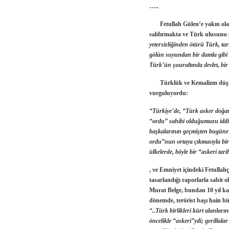
…..
Fetullah Gülen
‘e yakın o
saldırmakta ve Türk ulusunu ş
yetersizliğinden ötürü Türk, tar
gölün suyundan bir damla gibi k
Türk’ün şuuraltında devlet, bir
Türklük ve Kemalizm düşm
vurguluyordu:
“Türkiye’de, “Türk asker doğar” 
“ordu” sahibi olduğumuzu iddia
başkalarının geçmişten bugüne g
ordu”nun ortaya çıkmasıyla birl
ülkelerde, böyle bir “askeri tari
, ve Emniyet içindeki Fetullah
tasarlandığı raporlarla sabit 
Murat Belge
, bundan 10 yıl k
dönemde, terörist başı hain bi
“..Türk birlikleri kürt alanlar
öncelikle “askeri”ydi; gerillal