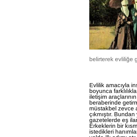
belirterek evliliğe 
Evlilik amacıyla in
boyunca farklılıkl
iletişim araçlarını
beraberinde getirm
müstakbel zevce a
çıkmıştır. Bundan
gazetelerde eş ila
Erkeklerin bir kıs
istedikleri hanımlarl