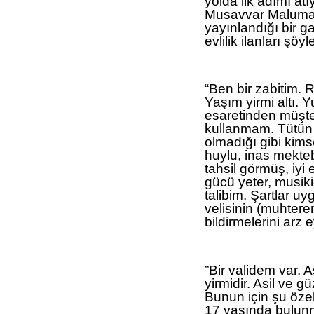
yolda ilk adımı a
Musavvar Malumat 
yayınlandığı bir g
evlilik ilanları şöyl
“Ben bir zabitim.
Yaşım yirmi altı.
esaretinden müşteki
kullanmam. Tütün 
olmadığı gibi kimse
huylu, inas mekteb
tahsil görmüş, iyi 
gücü yeter, musikid
talibim. Şartlar u
velisinin (muhtere
bildirmelerini arz e
”Bir validem var.
yirmidir. Asil ve gü
Bunun için şu özel
17 yaşında bulunm