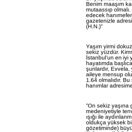
Benim maaşım kada
mutaassıp olmalı. 
edecek hanımefendi
gazetenizle adres
(H.N.)”
Yaşım yirmi doku
sekiz yüzdür. Kim
İstanbul’un en iyi 
hayatımda başlıca
şunlardır, Evvela, 
aileye mensup olup
1.64 olmalıdır. Bu 
hanımlar adresime 
”On sekiz yaşına g
medeniyetiyle tenv
ışığı ile aydınla
oldukça yüksek bir 
gözetiminde) büyü