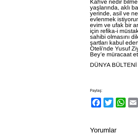
Kahve nedir bilme
yaşlarında, aklı ba
yerinde, asil ve ne
evlenmek istiyoru
evim ve ufak bir 
için refika-i müst
sahibi olmasını dile
şartları kabul ed
Oteli’nde Yusuf Ziy
Bey’e müracaat etm
DÜNYA BÜLTENİ
Paylaş:
Facebo
Twitt
Wh
Yorumlar