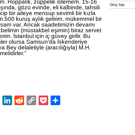
m. Hoppalık, züppelik istemem. 15-16
Giriş Yap
şında, gözü evinde, eli kalbinde, tahsili
cip bir aileye mensup sevimli bir kızla
m.500 kuruş aylık gelirim, mükemmel bir
arsam var. Ancak saadetimizin devamı
akbelimin (müstakbel eşimin) biraz servet
rim. İstanbul için iç güvey girilir. Bu
enler olursa Samsun’da İskenderiye
a Bey delaletiyle (aracılığıyla) M.H.
elidirler.”
ok
er
atsApp
Email
LinkedIn
Reddit
Copy
Pocket
Share
Link