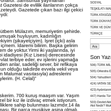
tıyorlardı. Samsunda yayınlanan
SOSYAL
Gazetesi de evlilik ilanlarının çokça
TEŞKİLAT-I M
azeteydi. Gazetede çıkan bazı ilgi çekici
eydi:
TÜRK ATASÖZ
TÜRK DÜNYAS
TÜRK VE DÜN
 Rütbem Mülazım, memuriyetim şehirde.
TÜRKÇE
 Yumuşak huyluyum, kadınlığın
Arama:
yim (şikayetçiyim). İşret (içki) asla
içmem. İdaremi bilirim. Başka gelirim
m de yoktur.Yirmi iki yaşlarında, iyi
i idadiyesi (Kız Lisesi) derecesinde
Son Yazı
evlat terbiye eder, ev işlerini yapmağa
en anlar, sadeliği sever, bir refikaya
506) TÜRK MİL
ygun olduğu takdirde evvela vekil veya
505) Orkestra 
m Malumat vasıtasıyla) adreslerini
504) Yahudileri
ylerim. (H. Celal)”
424) VATAN SE
423) Aydınlanm
 Askerim. 700 kuruş maaşım var. Yaşım
447) Harda Tür
zel bir kız ile izdivaç etmek istiyorum.
503) Devlet Akl
liklere sahip bulunması lazımdır.14 ila
Akıl Nedir? Muk
ası, Bir parça musikiye aşina olmalı,