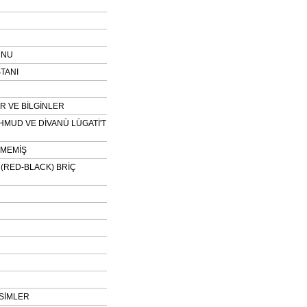
UNU
TANI
 VE BİLGİNLER
HMUD VE DİVANÜ LÜGATİ'T
NMEMİŞ
H (RED-BLACK) BRİÇ
SİMLER