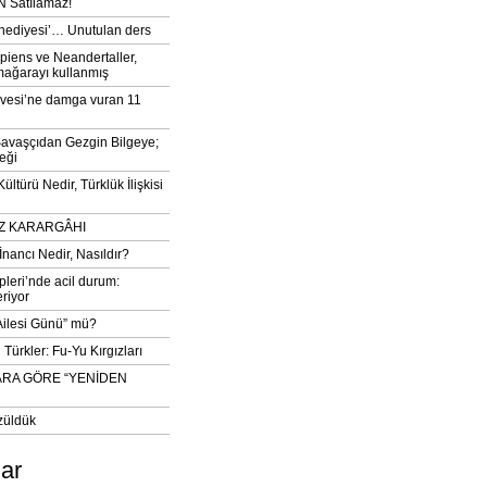
 Satılamaz!
‘hediyesi’… Unutulan ders
iens ve Neandertaller,
mağarayı kullanmış
vesi’ne damga vuran 11
avaşçıdan Gezgin Bilgeye;
eği
ltürü Nedir, Türklük İlişkisi
DIZ KARARGÂHI
İnancı Nedir, Nasıldır?
pleri’nde acil durum:
eriyor
 Ailesi Günü” mü?
Türkler: Fu-Yu Kırgızları
ARA GÖRE “YENİDEN
züldük
lar