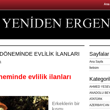
Ana
 DÖNEMİNDE EVLİLİK İLANLARI
Sayfalar
Ana Sayfa
11
İletisim
eminde evlilik ilanları
Kategori
AHMED YESEVÎ
ANADOLU BEY
ATATÜRK
Erkeklerin bir
AZERBAYCAN 
kısmı