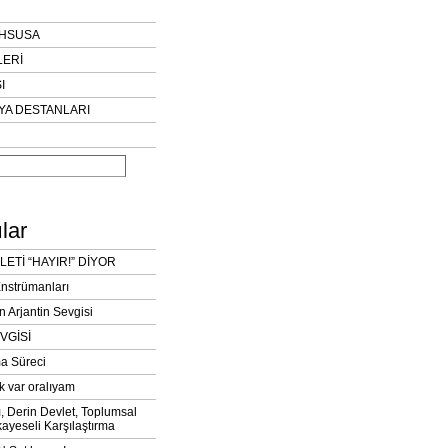
AHSUSA
LERİ
I
YA DESTANLARI
lar
LETİ “HAYIR!” DİYOR
Enstrümanları
n Arjantin Sevgisi
VGİSİ
a Süreci
k var oralıyam
ı, Derin Devlet, Toplumsal
ayeseli Karşılaştırma