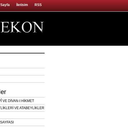
 Sayfa
İletisim
RSS
ler
 VE DİVAN-I HİKMET
LİKLERİ VE ATABEYLİKLER
SAYFASI