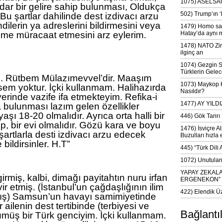
1075) ASELSAN
r bir gelire sahip bulunması, Oldukça
502) Trump’ın 
Bu şartlar dahilinde dest izdivacı arzu
lerin ya adreslerini bildirmesini veya
1479) Homo sap
ime müracaat etmesini arz eylerim.
Hatay’da aynı 
1478) NATO Zir
ilginç an
1074) Gezgin S
Türklerin Gelec
z. Rütbem Mülazımevvel’dir. Maaşım
1073) Maykop Kü
sem yoktur. İçki kullanmam. Halihazırda
Nasıldır?
yerinde vazife ifa etmekteyim. Refika-i
1477) AY YIL
 bulunması lazım gelen özellikler
yaşı 18-20 olmalıdır. Ayrıca orta halli bir
446) Gök Tanrı 
, bir evi olmalıdır. Gözü kara ve boyu
1476) İsviçre Al
şartlarla desti izdivacı arzu edecek
Buzulları hızla 
bildirsinler. H.T”
445) “Türk Dili
1072) Unutulan 
YAPAY ZEKAL
irmiş, kalbi, dimağı payitahtın nuru irfan
ERGENEKON”
ir etmiş. (İstanbul’un çağdaşlığının ilim
422) Elendik Ü
nmış) Samsun’un havayı samimiyetinde
ailenin dest tertibinde (terbiyesi ve
Bağlantı
müş bir Türk genciyim. İçki kullanmam.