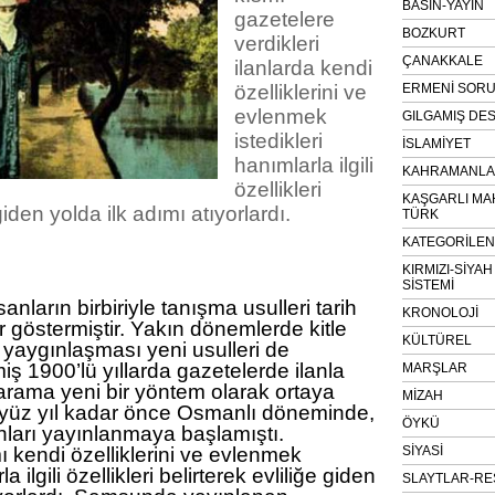
BASIN-YAYIN
gazetelere
BOZKURT
verdikleri
ÇANAKKALE
ilanlarda kendi
özelliklerini ve
ERMENİ SOR
evlenmek
GILGAMIŞ DES
istedikleri
İSLAMİYET
hanımlarla ilgili
KAHRAMANLAR
özellikleri
KAŞGARLI MA
giden yolda ilk adımı atıyorlardı.
TÜRK
KATEGORİLE
KIRMIZI-SİYA
SİSTEMİ
sanların birbiriyle tanışma usulleri tarih
KRONOLOJİ
ar göstermiştir. Yakın dönemlerde kitle
KÜLTÜREL
n yaygınlaşması yeni usulleri de
iş 1900’lü yıllarda gazetelerde ilanla
MARŞLAR
rama yeni bir yöntem olarak ortaya
MİZAH
 yüz yıl kadar önce Osmanlı döneminde,
ÖYKÜ
nları yayınlanmaya başlamıştı.
SİYASİ
mı kendi özelliklerini ve evlenmek
a ilgili özellikleri belirterek evliliğe giden
SLAYTLAR-RE