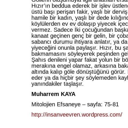
Hızır’ın beddua ederek bir işlev üstlend
üstü başı peri­şan fakir, yaşlı bir derviş
hamile bir kadın, yaşlı bir dede kılığınd
köylülerden ev ev dolaşıp yiye­cek içec
vermez. Sadece İki çocuğundan başka
kanaat geçinen genç bir gelin, bir çob
sabancı durumu ihtiyara anlatır, ya da
yiyeceğini onunla paylaşır. Hızır, bu 
bakmamasını söyleyerek peşinden gelm
Şahıs denileni yapar fakat yolun bir b
merakına engel olamaz, arkasına bak
altında kalıp göle dönüştüğünü görür.
eder ya da hiçbir şey söylemeden kayb
yanındakiler taşlaşır.
Muharrem KAYA
Mitolojien Efsaneye – sayfa: 75-81
http://insanveevren.wordpress.com/