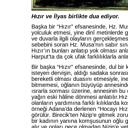
Hızır ve İlyas birlikte dua ediyor.
Başka bir “Hızır” efsanesinde, Hz. Mus
yolculuk et­mesi, yine dinî metinlerde
ve duvarla ilgili olay­ların gerçekleşme
sebebini soran Hz. Musa’nın sabır sın
Hızır’ın bunları anlatıp yok olması anla
Harput’ta da çok ufak farklılıklarla anl
Bir başka “Hızır” efsanesinde, dul bi
iste­yen dervişin, aldığı sadaka sonra
bereketli ol­ması duasını etmesiyle, in
bitmemesi, oğlanın büyüyüp annesind
ısrarla sorması üzerine, annesinin bu
yağın eski hâline dönmesi anlatılır.Hı
olanların yardımına farklı kılıklarda ko
örneği Adana’da derlenen “Hocayı Hız
görülür. Birecik’ten Nizip’e gitmek zo
bir kadının yanına komşusunun oğlu g
alır ve onla­rı gece olmadan Nizip’e yet