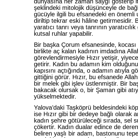
dünyasına her zaman saygı gösterip i
şeklindeki mitolojik düşünceyle de bağlan
gücüyle ilgili bu efsanedeki en önemli 
diril­tip tekrar eski hâline getirmesidir
yaratıcı tanrı veya tanrının yaratıcılı
kutsal ruhlar yapabilir.
Bir başka Çorum efsanesinde, kocası 
birlikte aç kalan kadının imdadına Alla
görevlendirmesiyle Hızır yeti­şir, yiye
getirir. Kadın bu adamın kim olduğunu
kapısını açtığında, o adamın atıyla gö
gittiğini görür. Hızır, bu efsanede Allah
bir melek gibi işlev üstlenmiştir. Bir b
bakacak olursak o, bir Şaman gibi atı
yükselmektedir.
Yalova’daki Taşköprü beldesindeki kö
ise Hızır gibi bir dedeye bağlı olarak an
kadın şehre götürüleceği sırada, sel 
çökertir. Kadın dualar edince de deren
beliren yaşlı bir adam, bastonunu tepe