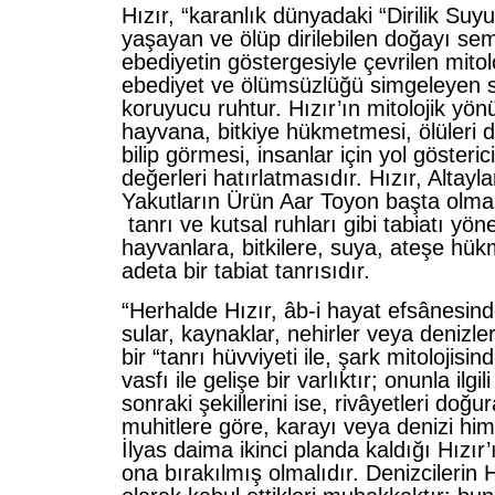
Hızır, “karanlık dünyadaki “Dirilik Suy
yaşa­yan ve ölüp dirilebilen doğayı se
ebediyetin gös­tergesiyle çevrilen mitoloj
ebediyet ve ölümsüzlüğü simgeleyen su 
koruyucu ruhtur. Hızır’ın mitolojik yön
hayvana, bitkiye hükmetmesi, ölüleri di
bilip görmesi, insanlar için yol gösterici
değerleri hatırlatmasıdır. Hızır, Altayl
Yakutların Ürün Aar Toyon başta olm
tanrı ve kutsal ruhları gibi tabiatı yön
hayvanlara, bitkilere, suya, ateşe hük
adeta bir tabiat tanrısıdır.
“Herhalde Hızır, âb-i hayat efsânesin
sular, kaynaklar, nehirler veya denizler
bir “tanrı hüvviyeti ile, şark mitolojisi
vasfı ile gelişe bir varlıktır; onunla ilgi
sonraki şekillerini ise, rivâyetleri doğu
muhitlere göre, karayı veya denizi hi
İlyas daima ikinci planda kaldığı Hızır
ona bırakılmış olmalıdır. Denizcilerin Hı