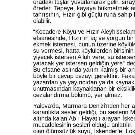
oradaki taşlar yuvarlanarak gelir, sıra
örerler. Tepeye, kayaya hükmetmek an
tanrısının, Hızır gibi güçlü ruha sahip bi
olabilir.
“Kocadere Köyü ve Hızır Aleyhisselam”
efsanesinde, Hızır’ın aç ve yorgun bir
ekmek istemesi, bunun üzerine köylüle
su vermesi, hatta köylülerden birisini
yiyecek istersen Allah vere, su isterse
yatacak yer istersen geldiğin yere” dedi
Bu efsane aslında yarım kalmış bir anl
böyle bir cevap cezayı gerektirir. Faka
yazardan ya yayıncıdan ya da kaynak 
unutmasından kaynaklanan bir eksikli
cezalandırma bölümü, yer almaz.
Yalova’da, Marmara Denizi’nden her a
karanlıkta sesler geldiği, bu seslerin
altında kalan Ab-ı Hayat’ı arayan İske
mücadelesinin sesleri olduğu anlatılır.
olan ölümsüzlük suyu, İskender’e, L