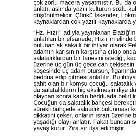
çok zorlu macera yaşatmıştır. Bu da onu
anlatı, aslında yazılı kültürün sözlü kül
düşü­nülmelidir. Çünkü İskender, Lok
kaynaklardan çok yazılı kaynaklarda ye
“Hz. Hızır” adıyla yayınlanan Elazığ’ı
anlatı­lan bir efsanede, Hızır’ın elinde 
bulunan ak sakallı bir ihtiyar olarak F
adamın karısının karşısına çıkıp onda
salatalıklardan bir tanesini istediği, k
üzerine üç gün üç gece can çekişesin
köşesinde üç adam otursun, figanında
bed­dua edip gitmesi anlatılır. Bu ihti
şahit olan bir komşu çocuğu salatalık v
da salatalıkların hiç eksilmesin diye d
olaydan sonra kadın bedduada belirtildi
Çocuğun da salatalık bahçesi bereketli
sürekli bahçede salatalık bulunması k
dikkati­ni çeker, onların ısrarı üzerine
yaşadığı olayı anlatır. Fakat bundan 
yavaş kurur. Zira sır ifşa edilmiştir.