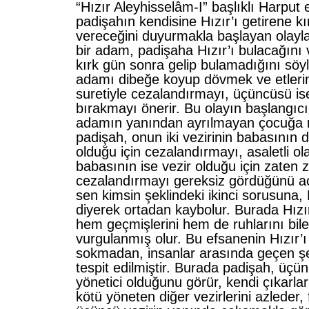
“Hızır Aleyhisselâm-I” başlıklı Harput 
padişa­hın kendisine Hızır’ı getirene kı
vereceğini duyurma­kla başlayan olaylar
bir adam, padişaha Hızır’ı bulacağını 
kırk gün sonra gelip bulamadığını söyler
adamı dibeğe koyup dövmek ve etleri
suretiyle cezalandırmayı, üçüncüsü i
bırakmayı önerir. Bu olayın başlangıc
adamın yanından ayrılmayan çocuğa n
padişah, onun iki vezirinin babasının
olduğu için cezalandırmayı, asaletli 
babasının ise vezir olduğu için zaten 
cezalandırmayı gereksiz gördüğünü aç
sen kimsin şeklindeki ikinci sorusuna,
diyerek ortadan kaybolur. Burada Hızır
hem geçmişlerini hem de ruhlarını bilen
vur­gulanmış olur. Bu efsanenin Hızır’
sokmadan, insanlar arasında geçen şe
tespit edilmiştir. Burada padi­şah, üçünc
yönetici olduğunu görür, kendi çıkarla­r
kötü yöneten diğer vezirlerini azleder,