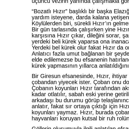
üçüncü vezirin yanında çalışmakla göre
“Bozatlı Hızır” başlıklı bir başka Elaz
yardım isteyene, darda kalana yetişen H
Köylülerden biri, sürekli Hızır’ın gelmes
Bir gün tarlasında çalışır­ken yine Hızı
karşısına Hızır çıkar, dileğini sorar, şa
yerdeki beli kürek yaparsa ona inanaca
Yerdeki bel kürek olur fakat Hızır da 
Anla­tıcı fazla umut bağlanan bir şey
elde edile­mezse bu efsanenin hatırland
kürek yapmasının yıllarca anlatıldığını b
Bir Giresun efsanesinde, Hızır, ihtiyar
ço­bandan yiyecek ister. Çoban onu do
Çobanın koyunları Hızır tarafından 
kadar otlatılır, sa­bah eski yerine getiri
arkadaşı bu durumu görüp telaşlanın
anlatır, fakat sır ortaya çıktığı için Hız
koyunları yaymaz. Hızır, burada çoba
hayvanları koruyan kutsal bir ruh rolün
Göllerin oluşumuyla ilgili anlatılan efs