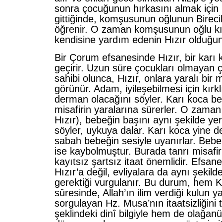
sonra çocuğunun hırkasını almak içi
gittiğinde, komşusunun oğlunun Birecik
öğrenir. O zaman komşusunun oğlu kıl
kendisine yardım edenin Hızır olduğun
Bir Çorum efsanesinde Hızır, bir karı
geçirir. Uzun süre çocukları olmayan çi
sahibi olunca, Hızır, onlara yaralı bir m
görünür. Adam, iyileşebilmesi için kırk
derman olacağını söyler. Karı koca be
misafirin yaralarına sürerler. O zama
Hızır), bebeğin başını aynı şekilde ye
söyler, uykuya dalar. Karı koca yine de
sabah bebeğin sesiyle uyanırlar. Bebek
ise kaybolmuştur. Burada tanrı misafiri
kayıtsız şartsız itaat önemlidir. Efsa
Hızır’a değil, evliyalara da aynı şekild
gerektiği vurgulanır. Bu durum, hem K
sûresinde, Allah’ın ilim verdiği kulun ya
sorgulayan Hz. Musa’nın itaatsizliğin
şeklindeki dinî bilgiyle hem de olağanü