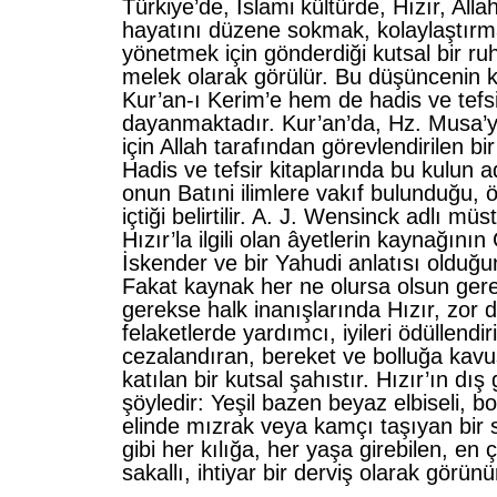
Türkiye’de, İslami kültürde, Hızır, Allah
hayatını düzene sokmak, kolaylaştırma
yönetmek için gönderdiği kutsal bir ruh,
melek olarak görülür. Bu düşün­cenin
Kur’an-ı Kerim’e hem de hadis ve tefsi
dayanmaktadır. Kur’an’da, Hz. Musa’y
için Allah tarafından görevlendirilen bi
Hadis ve tefsir kitaplarında bu kulun a
onun Batıni ilimlere vakıf bulunduğu,
içtiği belirtilir. A. J. Wensinck adlı müs
Hızır’la ilgili olan âyetlerin kaynağını
İskender ve bir Yahudi anlatısı olduğun
Fakat kaynak her ne olursa olsun gere
gerekse halk inanışlarında Hızır, zor
felaket­lerde yardımcı, iyileri ödüllendir
cezalandıran, bereket ve bolluğa kavu
katılan bir kutsal şahıstır. Hı­zır’ın dı
şöyledir: Yeşil bazen beyaz elbiseli, bo
elinde mızrak veya kamçı taşıyan bir sü
gibi her kılığa, her yaşa girebilen, en 
sakallı, ihtiyar bir derviş olarak görünü