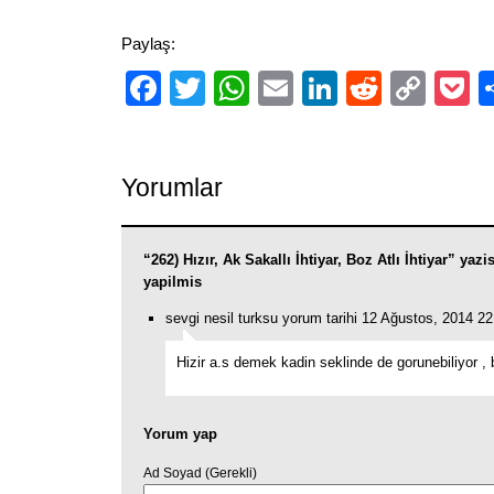
Paylaş:
Facebook
Twitter
WhatsApp
Email
LinkedIn
Reddit
Cop
P
Link
Yorumlar
“262) Hızır, Ak Sakallı İhtiyar, Boz Atlı İhtiyar” yaz
yapilmis
sevgi nesil turksu yorum tarihi 12 Ağustos, 2014 22
Hizir a.s demek kadin seklinde de gorunebiliyor ,
Yorum yap
Ad Soyad (Gerekli)