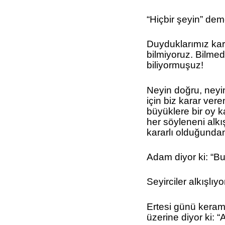
“Hiçbir şeyin” de
Duyduklarımız karş
bilmiyoruz. Bilme
biliyormuşuz!
Neyin doğru, neyin
için biz karar ver
büyüklere bir oy k
her söyleneni alk
kararlı olduğundan
Adam diyor ki: “Bu
Seyirciler alkışlıy
Ertesi günü kerame
üzerine diyor ki: 