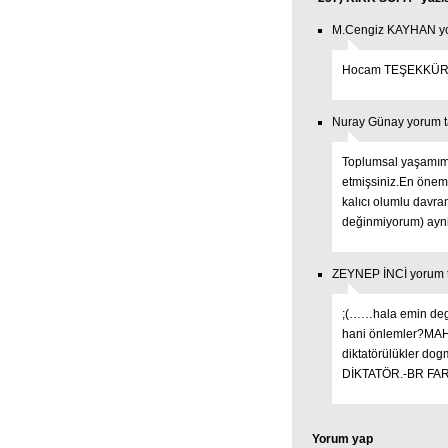
M.Cengiz KAYHAN yor
Hocam TEŞEKKÜRL
Nuray Günay yorum ta
Toplumsal yaşamımız
etmişsiniz.En önem
kalıcı olumlu davra
değinmiyorum) aynil
ZEYNEP İNCİ yorum ta
;(……hala emin de
hani önlemler?M
diktatörülükler 
DİKTATÖR.-BR FAR
Yorum yap