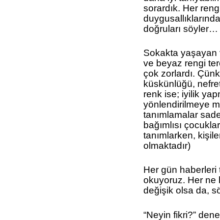
sorardık. Her rengin
duygusallıklarında
doğruları söyler…
Sokakta yaşayan 
ve beyaz rengi terc
çok zorlardı. Çünk
küskünlüğü, nefret
renk ise; iyilik y
yönlendirilmeye mü
tanımlamalar sad
bağımlısı çocuklar
tanımlarken, kişile
olmaktadır)
Her gün haberleri 
okuyoruz. Her ne 
değişik olsa da, s
“Neyin fikri?” den