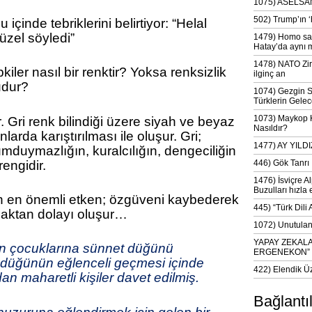
1075) ASELSAN
502) Trump’ın 
 içinde tebriklerini belirtiyor: “Helal
zel söyledi”
1479) Homo sap
Hatay’da aynı 
1478) NATO Zir
iler nasıl bir renktir? Yoksa renksizlik
ilginç an
udur?
1074) Gezgin S
Türklerin Gelec
1073) Maykop Kü
r. Gri renk bilindiği üzere siyah ve beyaz
Nasıldır?
anlarda karıştırılması ile oluşur. Gri;
1477) AY YIL
dumduymazlığın, kuralcılığın, dengeciliğin
rengidir.
446) Gök Tanrı 
1476) İsviçre Al
Buzulları hızla 
n en önemli etken; özgüveni kaybederek
445) “Türk Dili
maktan dolayı oluşur…
1072) Unutulan 
YAPAY ZEKAL
an çocuklarına sünnet düğünü
ERGENEKON”
 düğünün eğlenceli geçmesi içinde
422) Elendik Ü
an maharetli kişiler davet edilmiş.
Bağlantı