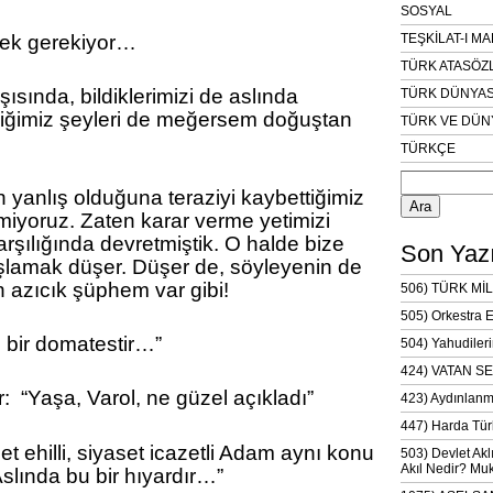
SOSYAL
mek gerekiyor…
TEŞKİLAT-I M
TÜRK ATASÖZ
ısında, bildiklerimizi de aslında
TÜRK DÜNYAS
diğimiz şeyleri de meğersem doğuştan
TÜRK VE DÜN
TÜRKÇE
Arama:
 yanlış olduğuna teraziyi kaybettiğimiz
emiyoruz. Zaten karar verme yetimizi
arşılığında devretmiştik. O halde bize
Son Yazı
ışlamak düşer. Düşer de, söyleyenin de
 azıcık şüphem var gibi!
506) TÜRK MİL
505) Orkestra 
 bir domatestir…”
504) Yahudileri
424) VATAN SE
or: “Yaşa, Varol, ne güzel açıkladı”
423) Aydınlanm
447) Harda Tür
t ehilli, siyaset icazetli Adam aynı konu
503) Devlet Akl
Akıl Nedir? Muk
“Aslında bu bir hıyardır…”