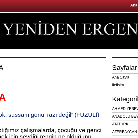
Ana
A
Sayfalar
Ana Sayfa
İletisim
A
Kategori
AHMED YESEVÎ
yok, sussam gönül razı değil” (FUZULİ)
ANADOLU BEY
ATATÜRK
ptığımız çalışmalarda, çocuğu ve genci
AZERBAYCAN 
mek için sevdiği rengin ne olduğunu