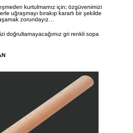
leşmeden kurtulmamız için; özgüvenimizi
erle uğraşmayı bırakıp kararlı bir şekilde
e yaşamak zorundayız…
izi doğrultamayacağımız gri renkli sopa
AN