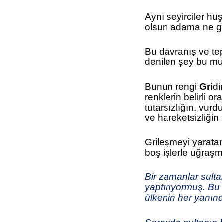
Aynı seyirciler huşu
olsun adama ne gü
Bu davranış ve tepk
denilen şey bu m
Bunun rengi
Gri
di
renklerin belirli or
tutarsızlığın, vur
ve hareketsizliğin 
Grileşmeyi yarata
boş işlerle uğraş
Bir zamanlar sult
yaptırıyormuş. Bu
ülkenin her yanınd