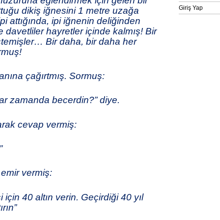
huzuruna eğlendirmek için gelen bir
Giriş Yap
tuğu dikiş iğnesini 1 metre uzağa
ipi attığında, ipi iğnenin deliğinden
 davetliler hayretler içinde kalmış! Bir
temişler… Bir daha, bir daha her
ormuş!
anına çağırtmış. Sormuş:
ar zamanda becerdin?” diye.
rak cevap vermiş:
”
 emir vermiş:
çin 40 altın verin. Geçirdiği 40 yıl
ırın”