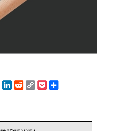
ok
er
atsApp
Email
LinkedIn
Reddit
Copy
Pocket
Share
Link
ina 3 Yorum yapilmis