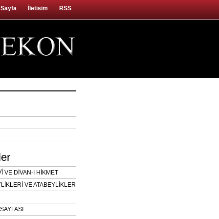
 Sayfa
İletisim
RSS
ler
 VE DİVAN-I HİKMET
LİKLERİ VE ATABEYLİKLER
SAYFASI