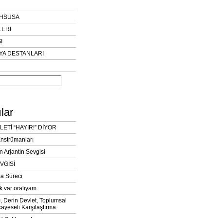
AHSUSA
LERİ
I
YA DESTANLARI
lar
LETİ “HAYIR!” DİYOR
Enstrümanları
n Arjantin Sevgisi
VGİSİ
a Süreci
k var oralıyam
ı, Derin Devlet, Toplumsal
ayeseli Karşılaştırma