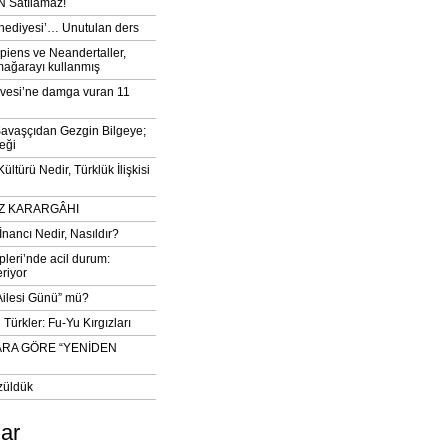
 Satılamaz!
‘hediyesi’… Unutulan ders
iens ve Neandertaller,
mağarayı kullanmış
vesi’ne damga vuran 11
avaşçıdan Gezgin Bilgeye;
eği
ltürü Nedir, Türklük İlişkisi
DIZ KARARGÂHI
İnancı Nedir, Nasıldır?
pleri’nde acil durum:
eriyor
 Ailesi Günü” mü?
Türkler: Fu-Yu Kırgızları
ARA GÖRE “YENİDEN
züldük
lar