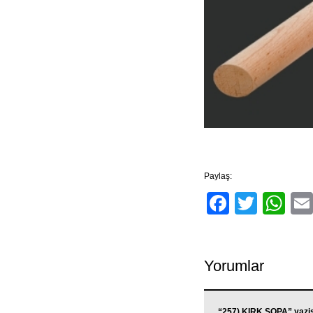
Paylaş:
Facebo
Twitt
Wh
Yorumlar
“257) KIRK SOPA” yazis