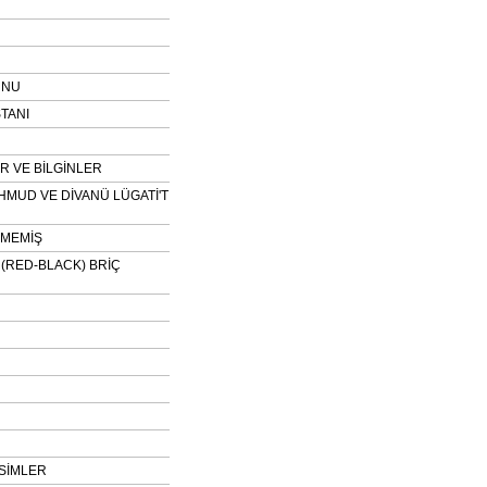
UNU
TANI
 VE BİLGİNLER
HMUD VE DİVANÜ LÜGATİ'T
NMEMİŞ
H (RED-BLACK) BRİÇ
SİMLER