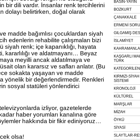
BASIN-YAYIN
 bir dili vardır. İnsanlar renk tercihlerini
BOZKURT
n dolayı belirtirken, doğal olarak
ÇANAKKALE
ERMENİ SOR
ve madde bağımlısı çocuklardan siyah
GILGAMIŞ DES
ih edenlerin rehabilite çalışmaları bizi
İSLAMİYET
ü siyah renk; içe kapanıklığı, hayata
KAHRAMANLAR
i, kararlılığı ve aldatmayanı… Beyaz
KAŞGARLI MA
apmaya meyilli ancak aldatılmaya ve
TÜRK
sait olan kararsız ve safları anlatır. (Bu
KATEGORİLE
ece sokakta yaşayan ve madde
KIRMIZI-SİYA
a yönelik bir değerlendirmedir. Renkleri
SİSTEMİ
rin sosyal statüleri yönlendirici
KRONOLOJİ
KÜLTÜREL
MARŞLAR
televizyonlarda izliyor, gazetelerde
MİZAH
kadar haber yorumları kanalına göre
ÖYKÜ
öylemler hakkında bir fikir ediniyoruz…
SİYASİ
SLAYTLAR-RE
ecek olsa!