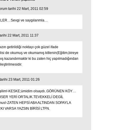
um tarihi 22 Mart, 2011 02:59
ER…Sevgi ve saygılarımla…
rihi 22 Mart, 2011 11:37
ın getirildiği noktayı çok güzel ifade
lisi de okumuş ve okumamış kitlenin(Eğitim,bireye
nış kazandırmaktır ki bu zaten hiç yapılmadığından
eştirilmesidir.
rihi 23 Mart, 2011 01:26
gilim!-KESKE;ümidim olsaydı..GÖRÜNEN KÖY…
AHSER YERİ ORTALIK.TEVEKKELİ DEGİL
dogmus!-ZATEN HEPSİ ABA ALTINDAN SOPAYLA
KI VARSA YAZSIN BİRİSİ LTFN.